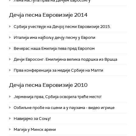
Лена наступа прва на Дечјем Евросонгу
Дечја песма Евровизије 2014
Србија учествује на Дечјој песми Евровизије 2015.
Италија има најбољу дечју песму у Европи
Вечерас наша Емилија пева пред Европом
Дечји Евросонг: Емилијина велика подршка из Вршца
Прва конференција за медије Србије на Малти
Дечја песма Евровизије 2010
Јерменија прва, Србија освојила треће место!
Озбиљне пробе на сцени а у паузама - видео игрице
Навијајмо за Соњу!
Магија у Минск арени