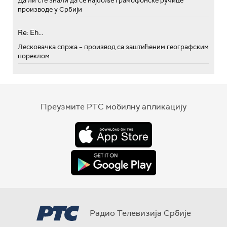
Да ли сте знали да се најбоље грамофонске ручице
производе у Србији
Re: Eh...
Лесковачка спржа – производ са заштићеним географским
пореклом
Преузмите РТС мобилну апликацију
Радио Телевизија Србије