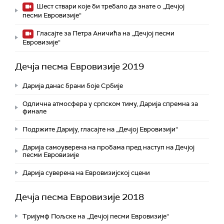
Шест ствари које би требало да знате о „Дечјој
песми Евровизије“
Гласајте за Петра Аничића на „Дечјој песми
Евровизије“
Дечја песма Евровизије 2019
Дарија данас брани боје Србије
Одлична атмосфера у српском тиму, Дарија спремна за
финале
Подржите Дарију, гласајте на „Дечјој Евровизији“
Дарија самоуверена на пробама пред наступ на Дечјој
песми Евровизије
Дарија суверена на Евровизијској сцени
Дечја песма Евровизије 2018
Тријумф Пољске на „Дечјој песми Евровизије“