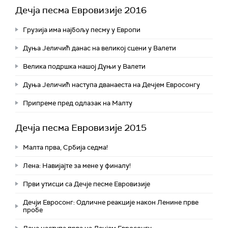
Дечја песма Евровизије 2016
Грузија има најбољу песму у Европи
Дуња Јеличић данас на великој сцени у Валети
Велика подршка нашој Дуњи у Валети
Дуња Јеличић наступа дванаеста на Дечјем Евросонгу
Припреме пред одлазак на Малту
Дечја песма Евровизије 2015
Малта прва, Србија седма!
Лена: Навијајте за мене у финалу!
Први утисци са Дечје песме Евровизије
Дечји Евросонг: Одличне реакције након Ленине прве
пробе