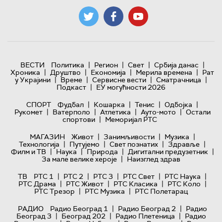
|
|
|
|
ВЕСТИ
Политика
Регион
Свет
Србија данас
|
|
|
|
Хроника
Друштво
Економија
Мерила времена
Рат
|
|
|
|
у Украјини
Време
Сервисне вести
Сматрачница
|
Подкаст
ЕУ могућности 2026
|
|
|
|
СПОРТ
Фудбал
Кошарка
Тенис
Одбојка
|
|
|
|
Рукомет
Ватерполо
Атлетика
Ауто-мото
Остали
|
спортови
Меморијал РТС
|
|
|
МАГАЗИН
Живот
Занимљивости
Музика
|
|
|
|
Технологијa
Путујемо
Свет познатих
Здравље
|
|
|
|
Филм и ТВ
Наука
Природа
Дигитални предузетник
|
За мале велике хероје
Наизглед здрав
|
|
|
|
|
ТВ
РТС 1
РТС 2
РТС 3
РТС Свет
РТС Наука
|
|
|
|
РТС Драма
РТС Живот
РТС Класика
РТС Коло
|
|
РТС Трезор
РТС Музика
РТС Полетарац
|
|
РАДИО
Радио Београд 1
Радио Београд 2
Радио
|
|
|
Београд 3
Београд 202
Радио Плетеница
Радио