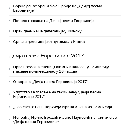
Бојана данас брани боје Србије на „Дечјој песми
Евровизије“
Почело гласање на Дечјој песми Еворвизије
Први дани наше делегације у Минску
Српска делегација отпутовала у Минск
Дечја песма Евровизије 2017
Прва проба на сцени „Олимпик паласа“ у Тбилисију,
гласање почиње данас у 18 часова
Отворена „Дечја песма Евровизије 2017“
Упутство за гласање на такмичењу "Дечја песма
Евровизије 2017"
„Цео свет је наш“ поручују Ирина и Јана из Тбилисија
Испраћај Ирине Бродић и Јане Пауновић на такмичење
"Дечја песма Евровизије"