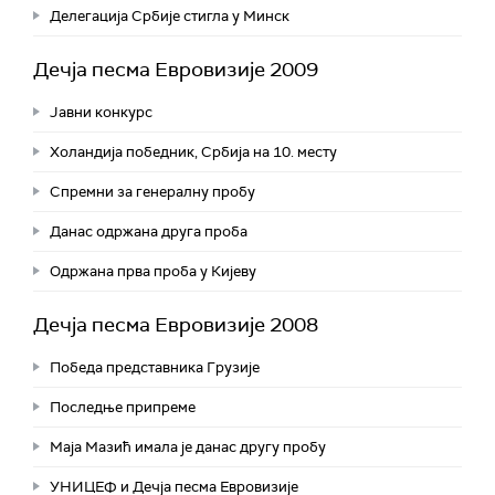
Делегација Србије стигла у Минск
Дечја песма Евровизије 2009
Јавни конкурс
Холандија победник, Србија на 10. месту
Спремни за генералну пробу
Данас одржана друга проба
Одржана прва проба у Кијеву
Дечја песма Евровизије 2008
Победа представника Грузије
Последње припреме
Маја Мазић имала је данас другу пробу
УНИЦЕФ и Дечја песма Евровизије