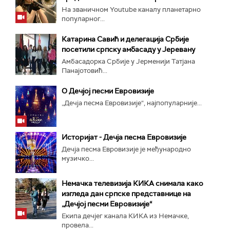
На званичном Youtube каналу планетарно
популарног...
Катарина Савић и делегација Србије
посетили српску амбасаду у Јеревану
Амбасадорка Србије у Јерменији Татјана
Панајотовић...
О Дечјој песми Евровизије
„Дечја песма Евровизије“, најпопуларније...
Историјат - Дечја песма Евровизије
Дечја песма Евровизије је међународно
музичко...
Немачка телевизија КИКА снимала како
изгледа дан српске представнице на
„Дечјој песми Евровизије“
Екипа дечјег канала КИКА из Немачке,
провела...