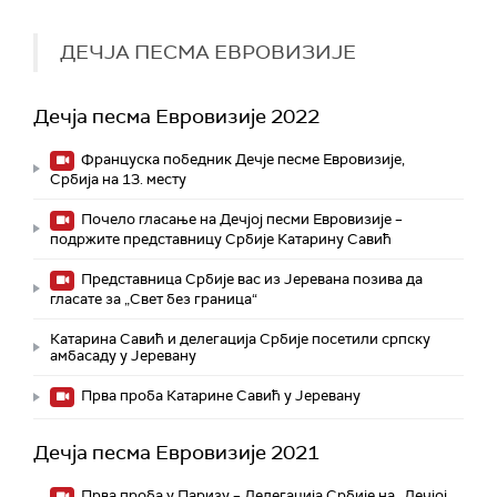
ДЕЧЈА ПЕСМА ЕВРОВИЗИЈЕ
Дечја песма Евровизије 2022
Француска победник Дечје песме Евровизије,
Србија на 13. месту
Почело гласање на Дечјој песми Евровизије –
подржите представницу Србије Катарину Савић
Представница Србије вас из Јеревана позива да
гласате за „Свет без граница“
Катарина Савић и делегација Србије посетили српску
амбасаду у Јеревану
Прва проба Катарине Савић у Јеревану
Дечја песма Евровизије 2021
Прва проба у Паризу – Делегација Србије на „Дечјој