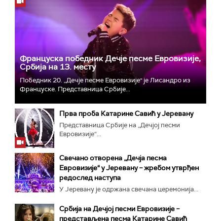
Француска победник Дечје песме Евровизије,
Србија на 13. месту
Победник 20. „Дечје песме Евровизије" је Лисандро из
Француске. Представница Србије...
Прва проба Катарине Савић у Јеревану
Представница Србије на „Дечјој песми
Евровизије“...
Свечано отворена „Дечја песма
Евровизије“ у Јеревану – жребом утврђен
редослед наступа
У Јеревану је одржана свечана церемонија...
Србија на Дечјој песми Евровизије –
представљена песма Катарине Савић