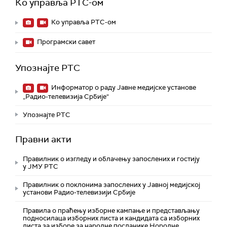
Ко управља РТС-ом
Ко управља РТС-ом
Програмски савет
Упознајте РТС
Информатор о раду Јавне медијске установе
„Радио-телевизија Србије“
Упознајте РТС
Правни акти
Правилник о изгледу и облачењу запослених и гостију
у ЈМУ РТС
Правилник о поклонима запослених у Јавној медијској
установи Радио-телевизији Србије
Правила о праћењу изборне кампање и представљању
подносилаца изборних листа и кандидата са изборних
листа за изборе за народне посланике Нородне