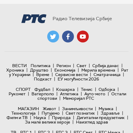
Радио Телевизија Србије
|
|
|
|
ВЕСТИ
Политика
Регион
Свет
Србија данас
|
|
|
|
Хроника
Друштво
Економија
Мерила времена
Рат
|
|
|
|
у Украјини
Време
Сервисне вести
Сматрачница
|
Подкаст
ЕУ могућности 2026
|
|
|
|
СПОРТ
Фудбал
Кошарка
Тенис
Одбојка
|
|
|
|
Рукомет
Ватерполо
Атлетика
Ауто-мото
Остали
|
спортови
Меморијал РТС
|
|
|
МАГАЗИН
Живот
Занимљивости
Музика
|
|
|
|
Технологијa
Путујемо
Свет познатих
Здравље
|
|
|
|
Филм и ТВ
Наука
Природа
Дигитални предузетник
|
За мале велике хероје
Наизглед здрав
|
|
|
|
|
ТВ
РТС 1
РТС 2
РТС 3
РТС Свет
РТС Наука