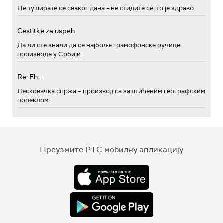
Не туширате се сваког дана – не стидите се, то је здраво
Cestitke za uspeh
Да ли сте знали да се најбоље грамофонске ручице
производе у Србији
Re: Eh...
Лесковачка спржа – производ са заштићеним географским
пореклом
Преузмите РТС мобилну апликацију