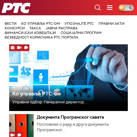
РТС
ВЕСТИ
КО УПРАВЉА РТС-ОМ
УПОЗНАЈТЕ РТС
ПРАВНИ АКТИ
КОНКУРСИ
ТАКСА
ЈАВНА РАСПРАВА
ФИНАНСИЈСКИ ИЗВЕШТАЈИ
СОЦИЈАЛНИ ПРОГРАМ
БЕЗБЕДНОСТ КОРИСНИКА РТС ПОРТАЛА
Ко управља РТС-ом
Управни одбор. Генерални директор...
Документа Програмског савета
Пословник о раду и друга документа
Програмског...