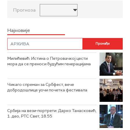
Прогноза
Најновије
Милићевић: Истина о Петровачкој цести
мора да се преноси будућим генерацијама
Чикаго спреман за Србфест, вече
добродошлице уочи почетка фестивала
Србија на вези-портрети: Дарко Танасковић,
1. део, РТС Свет, 18.55