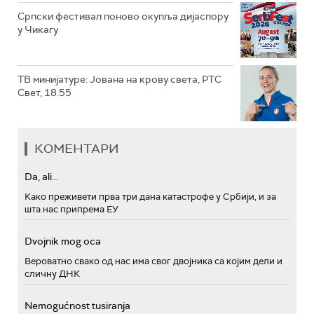
Српски фестивал поново окупља дијаспору
у Чикагу
ТВ минијатуре: Јована на крову света, РТС
Свет, 18.55
КОМЕНТАРИ
Da, ali...
Како преживети прва три дана катастрофе у Србији, и за
шта нас припрема ЕУ
Dvojnik mog oca
Вероватно свако од нас има свог двојника са којим дели и
сличну ДНК
Nemogućnost tusiranja