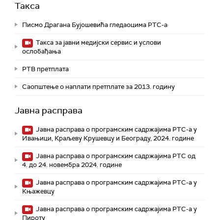
Такса
Писмо Драгана Бујошевића гледаоцима РТС-а
Такса за јавни медијски сервис и услови
ослобађања
РТВ претплата
Саопштење о наплати претплате за 2013. годину
Јавна расправа
Јавна расправа о програмским садржајима РТС-а у
Ивањици, Краљеву Крушевцу и Београду, 2024. године
Jавна расправа о програмским садржајима РТС од
4. до 24. новембра 2024. године
Јавна расправа о програмским садржајима РТС-а у
Књажевцу
Јавна расправа о програмским садржајима РТС-а у
Пироту