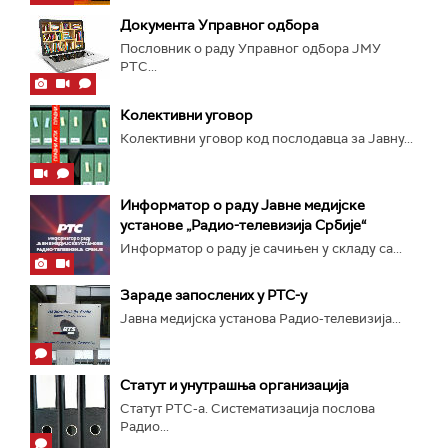
Документа Управног одбора
Пословник о раду Управног одбора ЈМУ
РТС...
Колективни уговор
Колективни уговор код послодавца за Јавну...
Информатор о раду Јавне медијске
установе „Радио-телевизија Србије“
Информатор о раду је сачињен у складу са...
Зараде запослених у РТС-у
Јавна медијска установа Радио-телевизија...
Статут и унутрашња организација
Статут РТС-а. Систематизација послова
Радио...