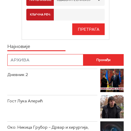
РТС 2
СПОРТ
КЉУЧНА РЕЧ:
РТС 3
СЕРИЈА
РТС СВЕТ
ИНФО
Најновије
РТС НАУКА
ФИЛМ
РТС ДРАМА
Дневник 2
РТС ЖИВОТ
РТС КЛАСИКА
РТС КОЛО
Гост Лука Алерић
РТС ТРЕЗОР
РТС МУЗИКА
Око: Никица Грубор – Дрвар и хирургија,