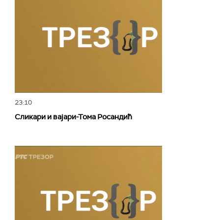
23:10
Сликари и вајари-Тома Росандић