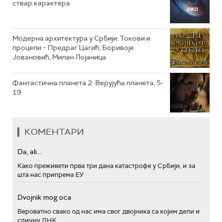
ствар карактера
РТС ПОЛЕТАРАЦ
Модерна архитектура у Србији: Токови и
процепи – Предраг Цагић, Боривоје
Јовановић, Милан Лојаница
Фантастична планета 2: Верујућа планета, 5-
19
КОМЕНТАРИ
Da, ali...
Како преживети прва три дана катастрофе у Србији, и за
шта нас припрема ЕУ
Dvojnik mog oca
Вероватно свако од нас има свог двојника са којим дели и
сличну ДНК