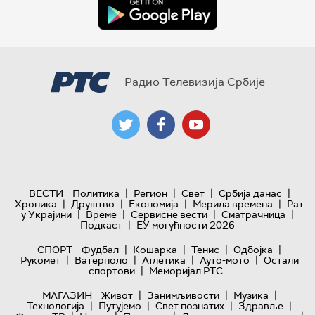
Радио Телевизија Србије
|
|
|
|
ВЕСТИ
Политика
Регион
Свет
Србија данас
|
|
|
|
Хроника
Друштво
Економија
Мерила времена
Рат
|
|
|
|
у Украјини
Време
Сервисне вести
Сматрачница
|
Подкаст
ЕУ могућности 2026
|
|
|
|
СПОРТ
Фудбал
Кошарка
Тенис
Одбојка
|
|
|
|
Рукомет
Ватерполо
Атлетика
Ауто-мото
Остали
|
спортови
Меморијал РТС
|
|
|
МАГАЗИН
Живот
Занимљивости
Музика
|
|
|
|
Технологијa
Путујемо
Свет познатих
Здравље