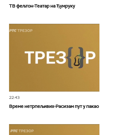
ТВ фељтон-Театар на Ђумруку
22:43
Време нетрпељивих-Расизам пут у пакао