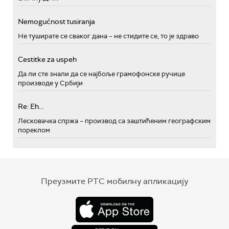
Nemogućnost tusiranja
Не туширате се сваког дана – не стидите се, то је здраво
Cestitke za uspeh
Да ли сте знали да се најбоље грамофонске ручице
производе у Србији
Re: Eh...
Лесковачка спржа – производ са заштићеним географским
пореклом
Преузмите РТС мобилну апликацију