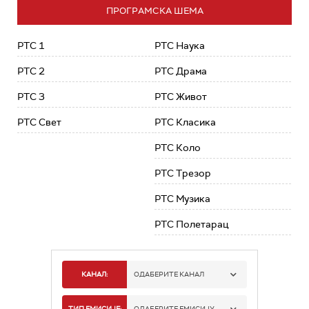
ПРОГРАМСКА ШЕМА
РТС 1
РТС Наука
РТС 2
РТС Драма
РТС 3
РТС Живот
РТС Свет
РТС Класика
РТС Коло
РТС Трезор
РТС Музика
РТС Полетарац
КАНАЛ:
ОДАБЕРИТЕ КАНАЛ
РТС 1
ТИП ЕМИСИЈЕ:
ОДАБЕРИТЕ ЕМИСИЈУ