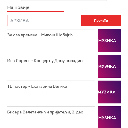
Најновије
РТС НАУКА
ФИЛМ
РТС ДРАМА
За сва времена – Милош Шобајић
РТС ЖИВОТ
РТС КЛАСИКА
РТС КОЛО
Ива Лоренс - Концерт у Дому омладине
РТС ТРЕЗОР
РТС МУЗИКА
ТВ постер – Екатарина Велика
РТС ПОЛЕТАРАЦ
Бисера Велетанлић и пријатељи, 2. део