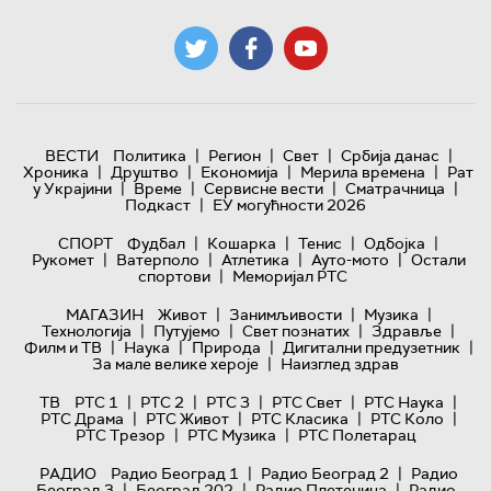
|
|
|
|
ВЕСТИ
Политика
Регион
Свет
Србија данас
|
|
|
|
Хроника
Друштво
Економија
Мерила времена
Рат
|
|
|
|
у Украјини
Време
Сервисне вести
Сматрачница
|
Подкаст
ЕУ могућности 2026
|
|
|
|
СПОРТ
Фудбал
Кошарка
Тенис
Одбојка
|
|
|
|
Рукомет
Ватерполо
Атлетика
Ауто-мото
Остали
|
спортови
Меморијал РТС
|
|
|
МАГАЗИН
Живот
Занимљивости
Музика
|
|
|
|
Технологијa
Путујемо
Свет познатих
Здравље
|
|
|
|
Филм и ТВ
Наука
Природа
Дигитални предузетник
|
За мале велике хероје
Наизглед здрав
|
|
|
|
|
ТВ
РТС 1
РТС 2
РТС 3
РТС Свет
РТС Наука
|
|
|
|
РТС Драма
РТС Живот
РТС Класика
РТС Коло
|
|
РТС Трезор
РТС Музика
РТС Полетарац
|
|
РАДИО
Радио Београд 1
Радио Београд 2
Радио
|
|
|
Београд 3
Београд 202
Радио Плетеница
Радио