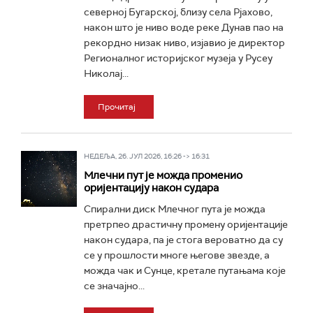
северној Бугарској, близу села Рјахово,
након што је ниво воде реке Дунав пао на
рекордно низак ниво, изјавио је директор
Регионалног историјског музеја у Русеу
Николај...
Прочитај
НЕДЕЉА, 26. ЈУЛ 2026, 16:26 -> 16:31
Млечни пут је можда променио
оријентацију након судара
Спирални диск Млечног пута је можда
претрпео драстичну промену оријентације
након судара, па је стога вероватно да су
се у прошлости многе његове звезде, а
можда чак и Сунце, кретале путањама које
се значајно...