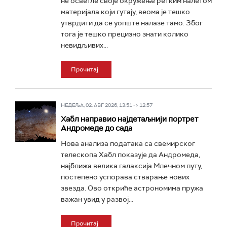
не осветле своје окружење ретким налетом
материјала који гутају, веома је тешко
утврдити да се уопште налазе тамо. Због
тога је тешко прецизно знати колико
невидљивих...
Прочитај
НЕДЕЉА, 02. АВГ 2026, 13:51 -> 12:57
Хабл направио најдетаљнији портрет
Андромеде до сада
Нова анализа података са свемирског
телескопа Хабл показује да Андромеда,
најближа велика галаксија Млечном путу,
постепено успорава стварање нових
звезда. Ово откриће астрономима пружа
важан увид у развој...
Прочитај