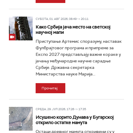
СУБОТА, 01. АВГ 2026, 08:49 -> 20:11
Како Србија јача место на светској
научној мапи
Приступање Артемис споразуму, наставак
Фулбрајтовог програма и припреме за
Експо 2027 представљају важне кораке у
јачању међународне научне сарадње
Србије. Државна секретарка
Министарства науке Марија...
Прочитај
СРЕДА, 29. ЈУЛ 2026, 17:26 -> 17:35
Исушено корито Дунава у Бугарској
открило остатке мамута
Остаци древног мамута откривени су у