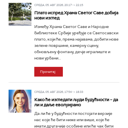
СРЕДА, 05. АВГ 2026, 20:17 -> 22:15
Плато испред Храма Светог Саве добија
нови изглед
Између Храма Светог Саве и Народне
библиотеке Србије уређује се Светосавски
плато, који ће, према најавама, добити нове
зелене површине, камерну сцену,
обновљену фонтану, дечје игралиште и
нови урбани...
Прочитај
СРЕДА, 05. АВГ 2026, 17:54 -> 18:33
Како ће изгледати људи будућности – да
ли и даље еволуирамо
Да ли ће у будућности постојати верзије
нас које ће бити ниже или више, које ће
имати другачије особине или ће чак бити