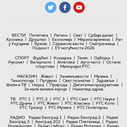
|
|
|
|
ВЕСТИ
Политика
Регион
Свет
Србија данас
|
|
|
|
Хроника
Друштво
Економија
Мерила времена
Рат
|
|
|
|
у Украјини
Време
Сервисне вести
Сматрачница
|
Подкаст
ЕУ могућности 2026
|
|
|
|
СПОРТ
Фудбал
Кошарка
Тенис
Одбојка
|
|
|
|
Рукомет
Ватерполо
Атлетика
Ауто-мото
Остали
|
спортови
Меморијал РТС
|
|
|
МАГАЗИН
Живот
Занимљивости
Музика
|
|
|
|
Технологијa
Путујемо
Свет познатих
Здравље
|
|
|
|
Филм и ТВ
Наука
Природа
Дигитални предузетник
|
За мале велике хероје
Наизглед здрав
|
|
|
|
|
ТВ
РТС 1
РТС 2
РТС 3
РТС Свет
РТС Наука
|
|
|
|
РТС Драма
РТС Живот
РТС Класика
РТС Коло
|
|
РТС Трезор
РТС Музика
РТС Полетарац
|
|
РАДИО
Радио Београд 1
Радио Београд 2
Радио
|
|
|
Београд 3
Београд 202
Радио Плетеница
Радио
|
|
|
Рокенролер
Радио Џубокс
Радио Вртешка
Радио