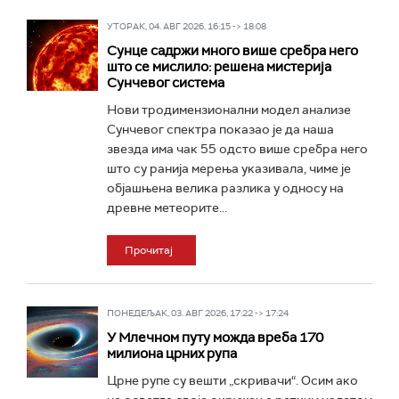
УТОРАК, 04. АВГ 2026, 16:15 -> 18:08
Сунце садржи много више сребра него
што се мислило: решена мистерија
Сунчевог система
Нови тродимензионални модел анализе
Сунчевог спектра показао је да наша
звезда има чак 55 одсто више сребра него
што су ранија мерења указивала, чиме је
објашњена велика разлика у односу на
древне метеорите...
Прочитај
ПОНЕДЕЉАК, 03. АВГ 2026, 17:22 -> 17:24
У Млечном путу можда вреба 170
милиона црних рупа
Црне рупе су вешти „скривачи“. Осим ако