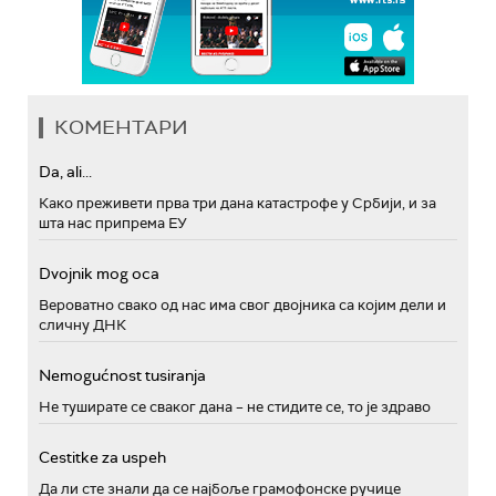
КОМЕНТАРИ
Da, ali...
Како преживети прва три дана катастрофе у Србији, и за
шта нас припрема ЕУ
Dvojnik mog oca
Вероватно свако од нас има свог двојника са којим дели и
сличну ДНК
Nemogućnost tusiranja
Не туширате се сваког дана – не стидите се, то је здраво
Cestitke za uspeh
Да ли сте знали да се најбоље грамофонске ручице