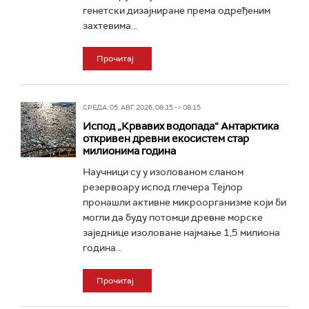
генетски дизајниране према одређеним
захтевима...
Прочитај
СРЕДА, 05. АВГ 2026, 08:15 -> 08:15
Испод „Крвавих водопада“ Антарктика
откривен древни екосистем стар
милионима година
Научници су у изолованом сланом
резервоару испод глечера Тејлор
пронашли активне микроорганизме који би
могли да буду потомци древне морске
заједнице изоловане најмање 1,5 милиона
година...
Прочитај