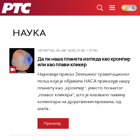
РТС
НАУКА
ЧЕТВРТАК, 06. АВГ 2026, 07:36 -> 07:40
Да ли наша планета изгледа као кромпир
или као плави кликер
Најновији приказ Земљиног гравитационог
поља који је објавила НАСА приказује нашу
планету као „кромпир", уместо познатог
„плавог кликера", што је изазвало лавину
коментара на друштвеним мрежама, од
шала...
Прочитај