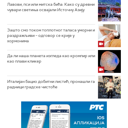
Лавови, пси или митска бића: Како су древни
чувари светиња освајали Источну Азију
Зашто смо током топлотног таласа уморни и
раздражљиви – одговор се крије у
хормонима
Да ли наша планета изгледа као кромпир или
као плави кликер
Италијан бацио добитни листић, пронашли га
радници градске чистоће