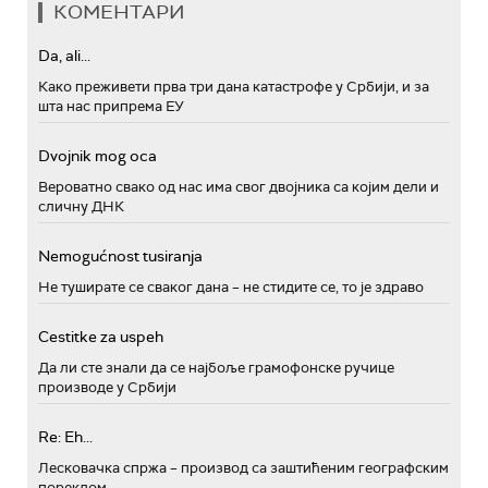
КОМЕНТАРИ
Da, ali...
Како преживети прва три дана катастрофе у Србији, и за
шта нас припрема ЕУ
Dvojnik mog oca
Вероватно свако од нас има свог двојника са којим дели и
сличну ДНК
Nemogućnost tusiranja
Не туширате се сваког дана – не стидите се, то је здраво
Cestitke za uspeh
Да ли сте знали да се најбоље грамофонске ручице
производе у Србији
Re: Eh...
Лесковачка спржа – производ са заштићеним географским
пореклом