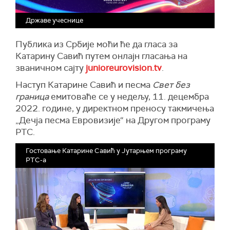
Државе учеснице
Публика из Србије моћи ће да гласа за
Катарину Савић путем онлајн гласања на
званичном сајту
junioreurovision.tv
.
Наступ Катарине Савић и песма
Свет без
граница
емитоваће се у недељу, 11. децембра
2022. године, у директном преносу такмичења
„Дечја песма Евровизије“ на Другом програму
РТС.
Гостовање Катарине Савић у Јутарњем програму
РТС-а