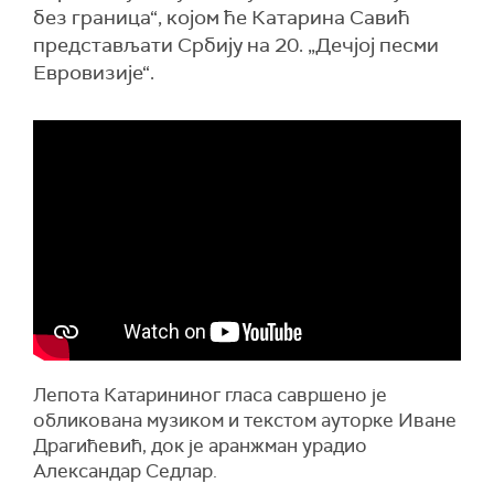
без граница“, којом ће Катарина Савић
представљати Србију на 20. „Дечјој песми
Евровизије“.
Лепота Катарининог гласа савршено је
обликована музиком и текстом ауторке Иване
Драгићевић, док је аранжман урадио
Александар Седлар.