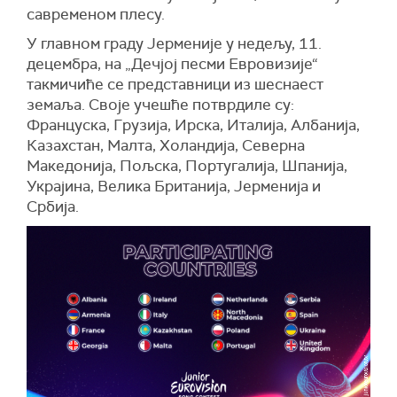
савременом плесу.
У главном граду Јерменије у недељу, 11.
децембра, на „Дечјој песми Евровизије“
такмичиће се представници из шеснаест
земаља. Своје учешће потврдиле су:
Француска, Грузија, Ирска, Италија, Албанија,
Казахстан, Малта, Холандија, Северна
Македонија, Пољска, Португалија, Шпанија,
Украјина, Велика Британија, Јерменија и
Србија.