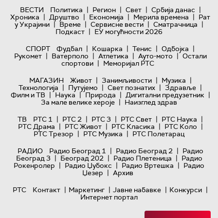
|
|
|
|
ВЕСТИ
Политика
Регион
Свет
Србија данас
|
|
|
|
Хроника
Друштво
Економија
Мерила времена
Рат
|
|
|
|
у Украјини
Време
Сервисне вести
Сматрачница
|
Подкаст
ЕУ могућности 2026
|
|
|
|
СПОРТ
Фудбал
Кошарка
Тенис
Одбојка
|
|
|
|
Рукомет
Ватерполо
Атлетика
Ауто-мото
Остали
|
спортови
Меморијал РТС
|
|
|
МАГАЗИН
Живот
Занимљивости
Музика
|
|
|
|
Технологијa
Путујемо
Свет познатих
Здравље
|
|
|
|
Филм и ТВ
Наука
Природа
Дигитални предузетник
|
За мале велике хероје
Наизглед здрав
|
|
|
|
|
ТВ
РТС 1
РТС 2
РТС 3
РТС Свет
РТС Наука
|
|
|
|
РТС Драма
РТС Живот
РТС Класика
РТС Коло
|
|
РТС Трезор
РТС Музика
РТС Полетарац
|
|
РАДИО
Радио Београд 1
Радио Београд 2
Радио
|
|
|
Београд 3
Београд 202
Радио Плетеница
Радио
|
|
|
Рокенролер
Радио Џубокс
Радио Вртешка
Радио
|
Џезер
Архив
|
|
|
|
РТС
Контакт
Маркетинг
Јавне набавке
Конкурси
Интернет портал