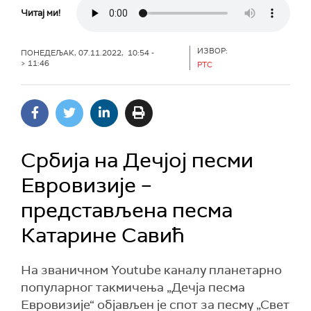
Читај ми!
ИЗВОР:
ПОНЕДЕЉАК, 07.11.2022, 10:54 -
> 11:46
РТС
Србија на Дечјој песми
Евровизије –
представљена песма
Катарине Савић
На званичном Youtube каналу планетарно
популарног такмичења „Дечја песма
Евровизије“ објављен је спот за песму „Свет