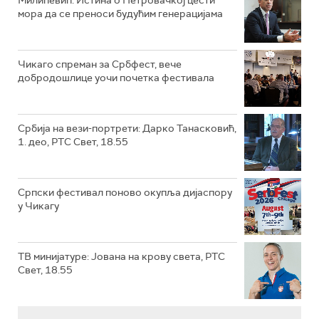
Милићевић: Истина о Петровачкој цести
мора да се преноси будућим генерацијама
Чикаго спреман за Србфест, вече
добродошлице уочи почетка фестивала
Србија на вези-портрети: Дарко Танасковић,
1. део, РТС Свет, 18.55
Српски фестивал поново окупља дијаспору
у Чикагу
ТВ минијатуре: Јована на крову света, РТС
Свет, 18.55