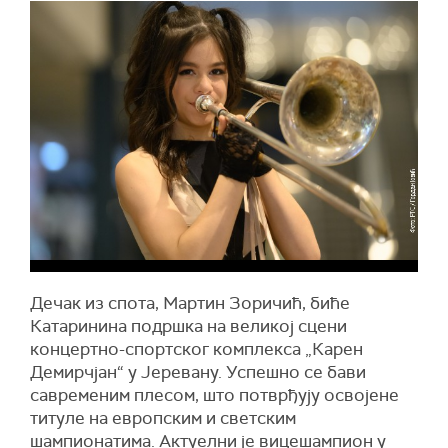
Дечак из спота, Мартин Зоричић, биће
Катаринина подршка на великој сцени
концертно-спортског комплекса „Карен
Демирчјан“ у Јеревану. Успешно се бави
савременим плесом, што потврђују освојене
титуле на европским и светским
шампионатима. Актуелни је вицешампион у