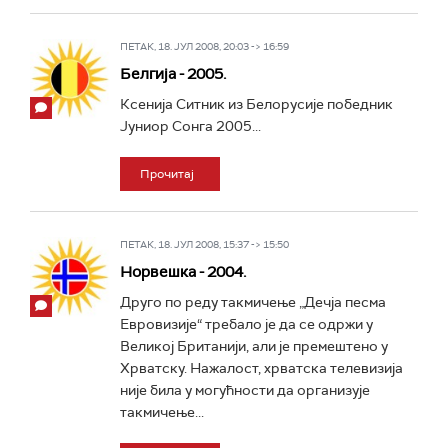
ПЕТАК, 18. ЈУЛ 2008, 20:03 -> 16:59
Белгија - 2005.
Ксенија Ситник из Белорусије победник
Јуниор Сонга 2005...
Прочитај
ПЕТАК, 18. ЈУЛ 2008, 15:37 -> 15:50
Норвешка - 2004.
Друго по реду такмичење „Дечја песма
Евровизије“ требало је да се одржи у
Великој Британији, али је премештено у
Хрватску. Нажалост, хрватска телевизија
није била у могућности да организује
такмичење...