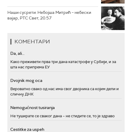
Наши сусрети: Небојша Митрић – небески
вајар, РТС Свет, 20.57
КОМЕНТАРИ
Da, ali...
Како преживети прва три дана катастрофе у Србији, и за
шта нас припрема ЕУ
Dvojnik mog oca
Вероватно свако од нас има свог двојника са којим дели и
сличну ДНК
Nemogućnost tusiranja
Не туширате се сваког дана – не стидите се, то је здраво
Cestitke za uspeh