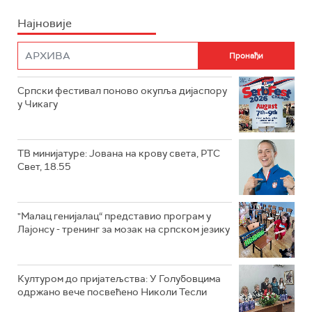
Најновије
Српски фестивал поново окупља дијаспору
у Чикагу
ТВ минијатуре: Јована на крову света, РТС
Свет, 18.55
"Малац генијалац“ представио програм у
Лајонсу - тренинг за мозак на српском језику
Културом до пријатељства: У Голубовцима
одржано вече посвећено Николи Тесли