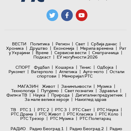
|
|
|
|
ВЕСТИ
Политика
Регион
Свет
Србија данас
|
|
|
|
Хроника
Друштво
Економија
Мерила времена
Рат
|
|
|
|
у Украјини
Време
Сервисне вести
Сматрачница
|
Подкаст
ЕУ могућности 2026
|
|
|
|
СПОРТ
Фудбал
Кошарка
Тенис
Одбојка
|
|
|
|
Рукомет
Ватерполо
Атлетика
Ауто-мото
Остали
|
спортови
Меморијал РТС
|
|
|
МАГАЗИН
Живот
Занимљивости
Музика
|
|
|
|
Технологијa
Путујемо
Свет познатих
Здравље
|
|
|
|
Филм и ТВ
Наука
Природа
Дигитални предузетник
|
За мале велике хероје
Наизглед здрав
|
|
|
|
|
ТВ
РТС 1
РТС 2
РТС 3
РТС Свет
РТС Наука
|
|
|
|
РТС Драма
РТС Живот
РТС Класика
РТС Коло
|
|
РТС Трезор
РТС Музика
РТС Полетарац
|
|
РАДИО
Радио Београд 1
Радио Београд 2
Радио