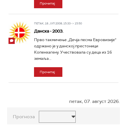
Прочитај
ПЕТАК, 18. ЈУЛ 2008, 15:33 -> 15:50
Данска - 2003.
Прво такмичење „Дечја песма Евровизије“
одржано је у данској престоници
Копенхагену. Учествовала су деца из 16
земаља...
Прочитај
петак, 07. август 2026.
Прогноза