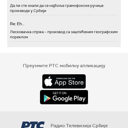
Да ли сте знали да се најбоље грамофонске ручице
производе у Србији
Re: Eh...
Лесковачка спржа – производ са заштићеним географским
пореклом
Преузмите РТС мобилну апликацију
Радио Телевизија Србије