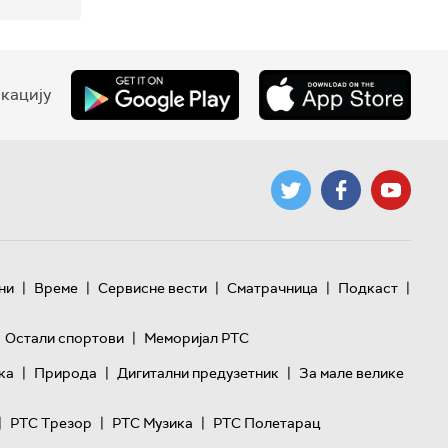
кацију
|
|
|
|
|
ни
Време
Сервисне вести
Сматрачница
Подкаст
|
Остали спортови
Меморијал РТС
|
|
|
ка
Природа
Дигитални предузетник
За мале велике
|
|
|
РТС Трезор
РТС Музика
РТС Полетарац