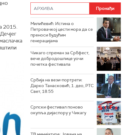
дно
Милићевић: Истина о
а 2015.
Петровачкој цести мора да се
 Дечјег
преноси будућим
 маслачка
генерацијама
општили
Чикаго спреман за Србфест,
вече добродошлице уочи
почетка фестивала
Србија на вези-портрети:
Дарко Танасковић, 1. део, РТС
Свет, 18.55
Српски фестивал поново
окупља дијаспору у Чикагу
ТВ минијатуре: Јована на