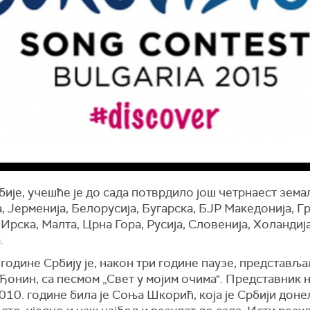
ије, учешће је до сада потврдило још четрнаест зема
, Јерменија, Белорусија, Бугарска, БЈР Македонија, Гр
 Ирска, Малта, Црна Гора, Русија, Словенија, Холандиј
.
одине Србију је, након три године паузе, представља
Ђонин, са песмом „Свет у мојим очима". Представник 
10. године била је Соња Шкорић, која је Србији донел