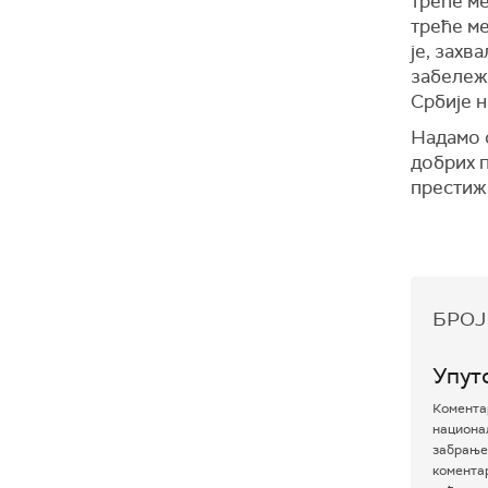
треће ме
треће ме
је, зах
забележе
Србије н
Надамо 
добрих 
престиж
БРОЈ
Упут
Коментар
национал
забрањен
комента