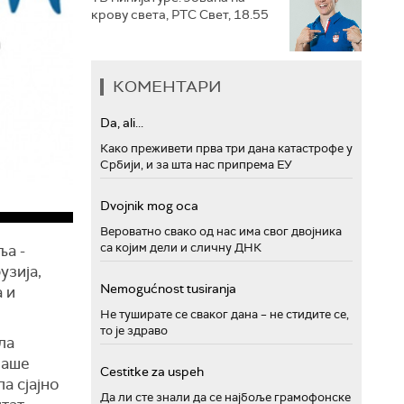
крову света, РТС Свет, 18.55
КОМЕНТАРИ
Da, ali...
Како преживети прва три дана катастрофе у
Србији, и за шта нас припрема ЕУ
Dvojnik mog oca
Вероватно свако од нас има свог двојника
са којим дели и сличну ДНК
ља -
узија,
Nemogućnost tusiranja
а и
Не туширате се сваког дана – не стидите се,
то је здраво
ла
наше
Cestitke za uspeh
а сјајно
Да ли сте знали да се најбоље грамофонске