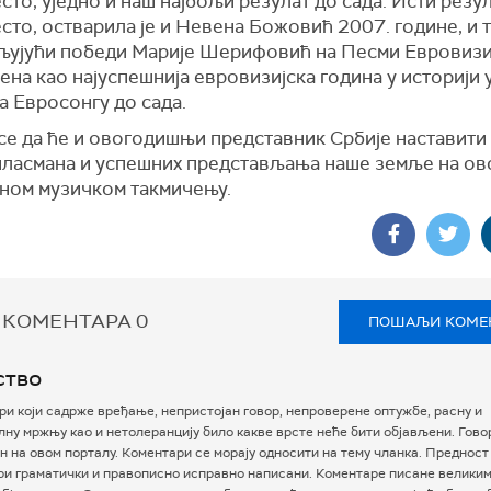
сто, уједно и наш најбољи резулат до сада. Исти резул
сто, остварила је и Невена Божовић 2007. године, и 
ваљујући победи Марије Шерифовић на Песми Евровизиј
на као најуспешнија евровизијска година у историји
а Евросонгу до сада.
се да ће и овогодишњи представник Србије наставити 
пласмана и успешних представљања наше земље на ов
ном музичком такмичењу.
 КОМЕНТАРА
0
ПОШАЉИ КОМЕ
ство
и који садрже вређање, непристојан говор, непроверене оптужбе, расну и
ну мржњу као и нетолеранцију било какве врсте неће бити објављени. Гово
 на овом порталу. Коментари се морају односити на тему чланка. Предност
ри граматички и правописно исправно написани. Коментаре писане велики