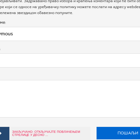
бјављивати. Задржавамо право избора и краћења коментара који ће бити о
е који се односе на уређивачку политику можете послати на адресу webdesk
ележена звездицом обавезно попуните.
ме:
в
ЗАКЉУЧАНО: ОТКЉУЧАЈТЕ ПОВЛАЧЕЊЕМ
ПОШАЉИ
СТРЕЛИЦЕ У ДЕСНО ...