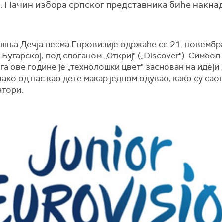
и. Начин избора српског представника биће накна
шњa Дечјa песмa Евровизијe одржаће се 21. новембр
 Бугарској, под слоганом „Откриј" („Discover"). Симбол
а ове године је „технолошки цвет" заснован на идеји
свако од нас као дете макар једном одувао, како су са
атори.