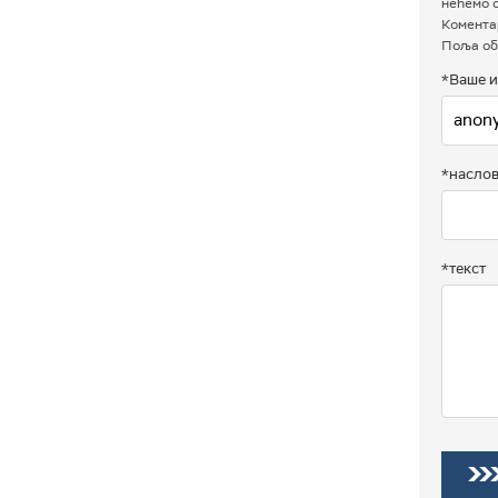
нећемо о
Коментар
Поља об
*Ваше и
*насло
*текст