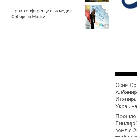
Прва конференција за медије
Србије на Малти
Осим Срб
Албанија
Италија,
Украјина
Прошле г
Емилија 
земље 20