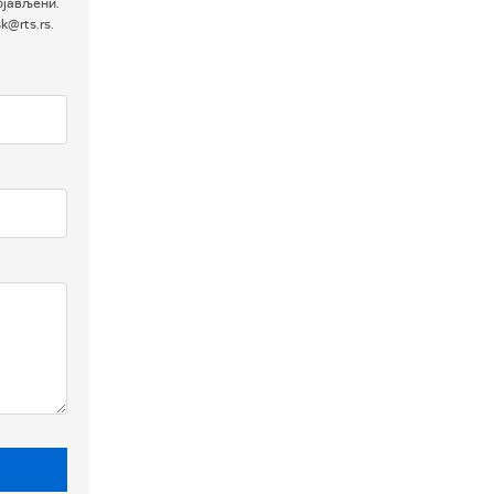
бјављени.
@rts.rs.