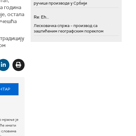
тат,
ручице производе у Србији
та година
е, остала
Re: Eh...
 учешћа
Лесковачка спржа – производ са
заштићеним географским пореклом
традицију
ом
НТАР
р мржње је
 ће имати
м словима