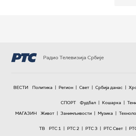
Радио Телевизија Србије
|
|
|
|
ВЕСТИ
Политика
Регион
Свет
Србија данас
Хр
|
|
СПОРТ
Фудбал
Кошарка
Тен
|
|
|
МАГАЗИН
Живот
Занимљивости
Музика
Техноло
|
|
|
|
ТВ
РТС 1
РТС 2
РТС 3
РТС Свет
РТ