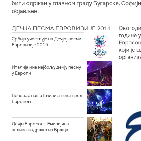
бити одржан у главном граду Бугарске, Софиј
објављен.
ДЕЧЈА ПЕСМА ЕВРОВИЗИЈЕ 2014
Овогоди
године у
Србија учествује на Дечјој песми
Евросонг
Евровизије 2015.
који је 
организ
Италија има најбољу дечју песму
у Европи
Вечерас наша Емилија пева пред
Европом
Дечји Евросонг: Емилијина
велика подршка из Вршца