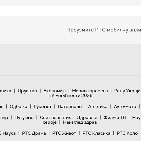
Преузмите РТС мобилну апли
|
|
|
|
оника
Друштво
Економија
Мерила времена
Рат у Украји
ЕУ могућности 2026
|
|
|
|
|
|
ис
Одбојка
Рукомет
Ватерполо
Атлетика
Ауто-мото
|
|
|
|
|
гијa
Путујемо
Свет познатих
Здравље
Филм и ТВ
Нау
|
хероје
Наизглед здрав
|
|
|
|
С Наука
РТС Драма
РТС Живот
РТС Класика
РТС Коло