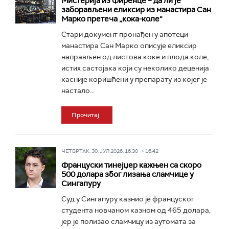
Мистерија из Фиренце – да ли је
заборављени еликсир из манастира Сан
Марко претеча „кока-коле“
Стари документ пронађен у апотеци
манастира Сан Марко описује еликсир
направљен од листова коке и плода коле,
истих састојака који су неколико деценија
касније коришћени у препарату из којег је
настало...
Прочитај
ЧЕТВРТАК, 30. ЈУЛ 2026, 16:30 -> 16:42
Француски тинејџер кажњен са скоро
500 долара због лизања сламчице у
Сингапуру
Суд у Сингапуру казнио је француског
студента новчаном казном од 465 долара,
јер је полизао сламчицу из аутомата за