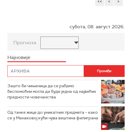
<<
<
>
субота, 08. август 2026.
Прогноза
Најновије
Зашто би чињеница да се рађамо
беспомоћни могла да буде једна од највећих
предности човечанства
Од танке жице до уникатних предмета – како
се у Манаковој кући чува вештина филиграна