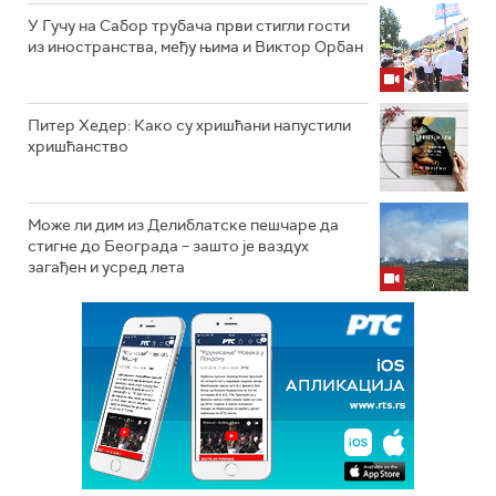
У Гучу на Сабор трубача први стигли гости
из иностранства, међу њима и Виктор Орбан
Питер Хедер: Како су хришћани напустили
хришћанство
Може ли дим из Делиблатске пешчаре да
стигне до Београда – зашто је ваздух
загађен и усред лета