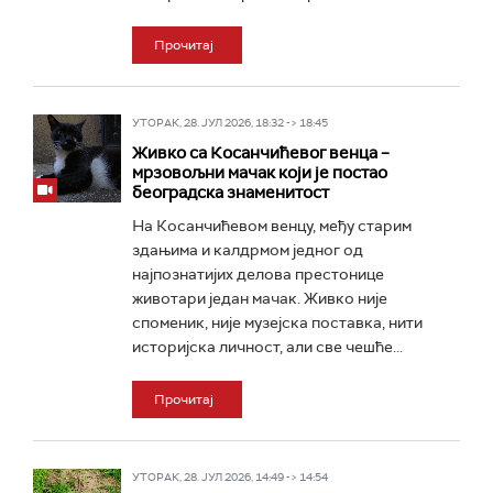
Прочитај
УТОРАК, 28. ЈУЛ 2026, 18:32 -> 18:45
Живко са Косанчићевог венца –
мрзовољни мачак који је постао
београдска знаменитост
На Косанчићевом венцу, међу старим
здањима и калдрмом једног од
најпознатијих делова престонице
животари један мачак. Живко није
споменик, није музејска поставка, нити
историјска личност, али све чешће...
Прочитај
УТОРАК, 28. ЈУЛ 2026, 14:49 -> 14:54