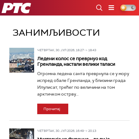
РТС
ЗАНИМЉИВОСТИ
ЧЕТВРТАК, 30. ЈУЛ 2026, 18:27 -> 18:43
Ледени колос се преврнуо код
Гренланда, настали велики таласи
Огромна ледена санта преврнула се у мору
испред обале Гренланда, у близини града
Илулисат, трећег по величини на том
арктичком острву...
Прочитај
ЧЕТВРТАК, 30. ЈУЛ 2026, 16:49 -> 20:13