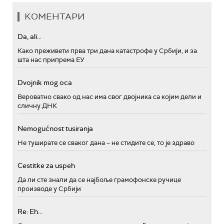
КОМЕНТАРИ
Da, ali...
Како преживети прва три дана катастрофе у Србији, и за
шта нас припрема ЕУ
Dvojnik mog oca
Вероватно свако од нас има свог двојника са којим дели и
сличну ДНК
Nemogućnost tusiranja
Не туширате се сваког дана – не стидите се, то је здраво
Cestitke za uspeh
Да ли сте знали да се најбоље грамофонске ручице
производе у Србији
Re: Eh...