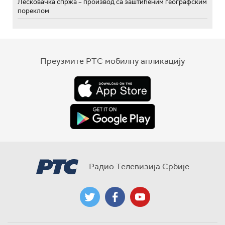
Лесковачка спржа – производ са заштићеним географским
пореклом
Преузмите РТС мобилну апликацију
Радио Телевизија Србије