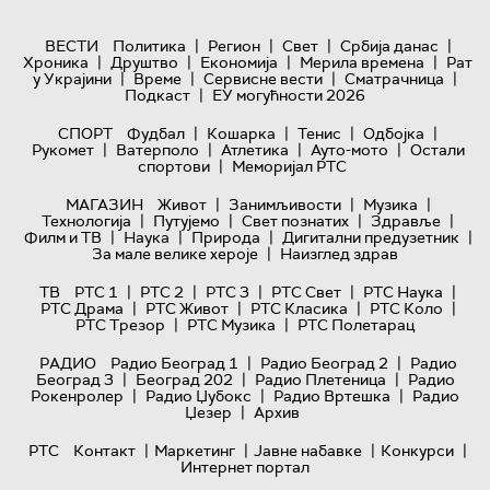
|
|
|
|
ВЕСТИ
Политика
Регион
Свет
Србија данас
|
|
|
|
Хроника
Друштво
Економија
Мерила времена
Рат
|
|
|
|
у Украјини
Време
Сервисне вести
Сматрачница
|
Подкаст
ЕУ могућности 2026
|
|
|
|
СПОРТ
Фудбал
Кошарка
Тенис
Одбојка
|
|
|
|
Рукомет
Ватерполо
Атлетика
Ауто-мото
Остали
|
спортови
Меморијал РТС
|
|
|
МАГАЗИН
Живот
Занимљивости
Музика
|
|
|
|
Технологијa
Путујемо
Свет познатих
Здравље
|
|
|
|
Филм и ТВ
Наука
Природа
Дигитални предузетник
|
За мале велике хероје
Наизглед здрав
|
|
|
|
|
ТВ
РТС 1
РТС 2
РТС 3
РТС Свет
РТС Наука
|
|
|
|
РТС Драма
РТС Живот
РТС Класика
РТС Коло
|
|
РТС Трезор
РТС Музика
РТС Полетарац
|
|
РАДИО
Радио Београд 1
Радио Београд 2
Радио
|
|
|
Београд 3
Београд 202
Радио Плетеница
Радио
|
|
|
Рокенролер
Радио Џубокс
Радио Вртешка
Радио
|
Џезер
Архив
|
|
|
|
РТС
Контакт
Маркетинг
Јавне набавке
Конкурси
Интернет портал