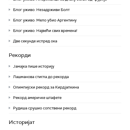
Блог уживо: Незадрживи Болт
Блог уживо: Мело убио Аргентину
Блог уживо: Највећи свих времена!
Две секунде испред ока
Рекорди
Јамајка пише историју
Лашманова стигла до рекорда
Олимпијски рекорд за Кирдјапкина
Рекорд америчке штафете
Рудиша срушио сопствени рекорд
Историјат