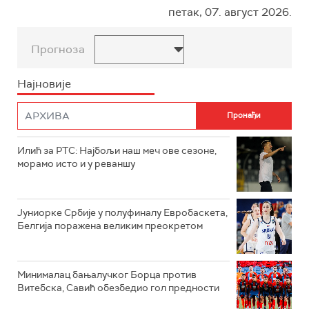
петак, 07. август 2026.
Прогноза
Најновије
Илић за РТС: Најбољи наш меч ове сезоне,
морамо исто и у реваншу
Јуниорке Србије у полуфиналу Евробаскета,
Белгија поражена великим преокретом
Минималац бањалучког Борца против
Витебска, Савић обезбедио гол предности