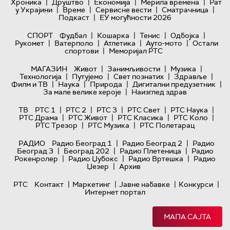
|
|
|
|
Хроника
Друштво
Економија
Мерила времена
Рат
|
|
|
|
у Украјини
Време
Сервисне вести
Сматрачница
|
Подкаст
ЕУ могућности 2026
|
|
|
|
СПОРТ
Фудбал
Кошарка
Тенис
Одбојка
|
|
|
|
Рукомет
Ватерполо
Атлетика
Ауто-мото
Остали
|
спортови
Меморијал РТС
|
|
|
МАГАЗИН
Живот
Занимљивости
Музика
|
|
|
|
Технологијa
Путујемо
Свет познатих
Здравље
|
|
|
|
Филм и ТВ
Наука
Природа
Дигитални предузетник
|
За мале велике хероје
Наизглед здрав
|
|
|
|
|
ТВ
РТС 1
РТС 2
РТС 3
РТС Свет
РТС Наука
|
|
|
|
РТС Драма
РТС Живот
РТС Класика
РТС Коло
|
|
РТС Трезор
РТС Музика
РТС Полетарац
|
|
РАДИО
Радио Београд 1
Радио Београд 2
Радио
|
|
|
Београд 3
Београд 202
Радио Плетеница
Радио
|
|
|
Рокенролер
Радио Џубокс
Радио Вртешка
Радио
|
Џезер
Архив
|
|
|
|
РТС
Контакт
Маркетинг
Јавне набавке
Конкурси
Интернет портал
МАПА САЈТА