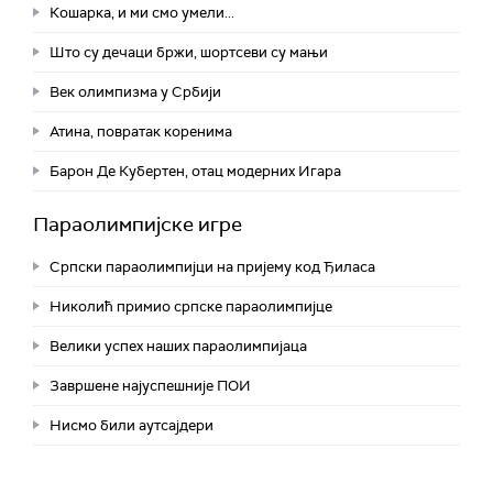
Кошарка, и ми смо умели...
Што су дечаци бржи, шортсеви су мањи
Век олимпизма у Србији
Атина, повратак коренима
Барон Де Кубертен, отац модерних Игара
Параолимпијске игре
Српски параолимпијци на пријему код Ђиласа
Николић примио српске параолимпијце
Велики успех наших параолимпијаца
Завршене најуспешније ПОИ
Нисмо били аутсајдери