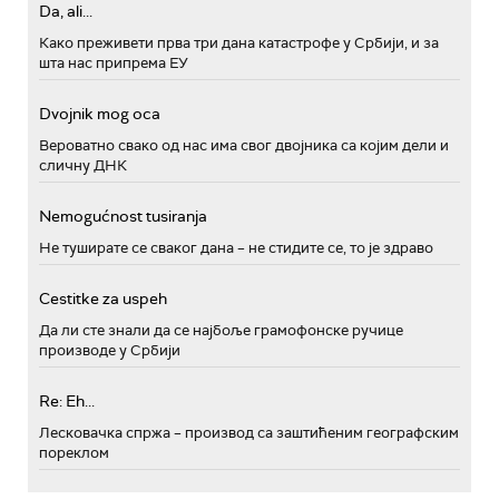
Da, ali...
Како преживети прва три дана катастрофе у Србији, и за
шта нас припрема ЕУ
Dvojnik mog oca
Вероватно свако од нас има свог двојника са којим дели и
сличну ДНК
Nemogućnost tusiranja
Не туширате се сваког дана – не стидите се, то је здраво
Cestitke za uspeh
Да ли сте знали да се најбоље грамофонске ручице
производе у Србији
Re: Eh...
Лесковачка спржа – производ са заштићеним географским
пореклом