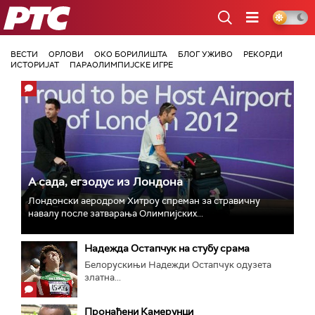
РТС
ВЕСТИ
ОРЛОВИ
ОКО БОРИЛИШТА
БЛОГ УЖИВО
РЕКОРДИ
ИСТОРИЈАТ
ПАРАОЛИМПИЈСКЕ ИГРЕ
А сада, егзодус из Лондона
Лондонски аеродром Хитроу спреман за стравичну
навалу после затварања Олимпијских...
Надежда Остапчук на стубу срама
Белорускињи Надежди Остапчук одузета
златна...
Пронађени Камерунци