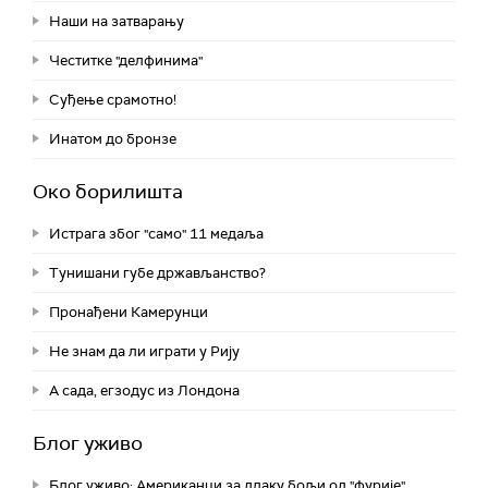
Наши на затварању
Честитке "делфинима"
Суђење срамотно!
Инатом до бронзе
Око борилишта
Истрага због "само" 11 медаља
Тунишани губе држављанство?
Пронађени Камерунци
Не знам да ли играти у Рију
А сада, егзодус из Лондона
Блог уживо
Блог уживо: Американци за длаку бољи од "фурије"