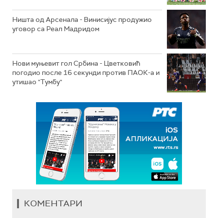
Ништа од Арсенала - Винисијус продужио
уговор са Реал Мадридом
Нови муњевит гол Србина - Цветковић
погодио после 16 секунди против ПАОК-а и
утишао "Тумбу"
КОМЕНТАРИ