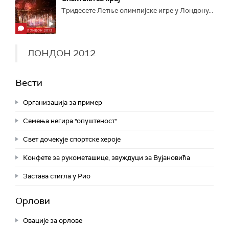
Тридесете Летње олимпијске игре у Лондону...
ЛОНДОН 2012
Вести
Организација за пример
Семења негира "опуштеност"
Свет дочекује спортске хероје
Конфете за рукометашице, звуждуци за Вујановића
Застава стигла у Рио
Орлови
Овације за oрлове