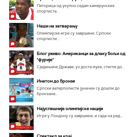
Петорица од укупно седам камерунских
спортиста...
Наши на затварању
Олимпијске игре су завршене. Српски
спортисти...
Блог уживо: Американци за длаку бољи од
"фурије"
Сједињене Државе, уз доста муке, стигле до...
Инатом до бронзе
Српски ватерполисти јуначки су дошли до
бронзане...
Најуспешније олимпијске нације
Игре у Лондону су завршене, и сада на ред...
Спектакл за крај