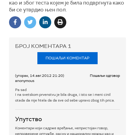
као и због теста којем је била подвргнута како
би се утврдио њен пол.
БРОЈ КОМЕНТАРА
1
ПОШАЉИ КОМЕНТАР
(уторак, 14.авг.2012 21:20)
Пошаљи одговор
anonymous
Pa sad
I na svetskom prvenstvu je bila druga, i isto se i meni cinil
otada da nije htela da da sve od sebe upravo zbog tih prica.
Упутство
Коментари који садрже вређање, непристојан говор,
непроверене оптужбе, расну и националну мржњу као и