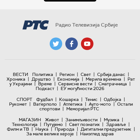
Радио Телевизија Србије
|
|
|
|
ВЕСТИ
Политика
Регион
Свет
Србија данас
|
|
|
|
Хроника
Друштво
Економија
Мерила времена
Рат
|
|
|
|
у Украјини
Време
Сервисне вести
Сматрачница
|
Подкаст
ЕУ могућности 2026
|
|
|
|
СПОРТ
Фудбал
Кошарка
Тенис
Одбојка
|
|
|
|
Рукомет
Ватерполо
Атлетика
Ауто-мото
Остали
|
спортови
Меморијал РТС
|
|
|
МАГАЗИН
Живот
Занимљивости
Музика
|
|
|
|
Технологијa
Путујемо
Свет познатих
Здравље
|
|
|
|
Филм и ТВ
Наука
Природа
Дигитални предузетник
|
За мале велике хероје
Наизглед здрав