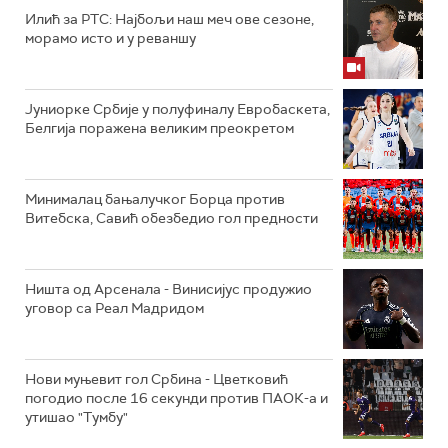
Илић за РТС: Најбољи наш меч ове сезоне,
морамо исто и у реваншу
Јуниорке Србије у полуфиналу Евробаскета,
Белгија поражена великим преокретом
Минималац бањалучког Борца против
Витебска, Савић обезбедио гол предности
Ништа од Арсенала - Винисијус продужио
уговор са Реал Мадридом
Нови муњевит гол Србина - Цветковић
погодио после 16 секунди против ПАОК-а и
утишао "Тумбу"