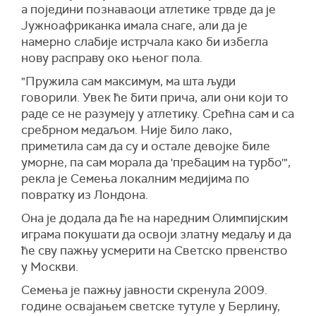
а поједини познаваоци атлетике трвде да је
Јужноафриканка имала снаге, али да је
намерно слабије истрчала како би избегла
нову расправу око њеног пола.
"Пружила сам максимум, ма шта људи
говорили. Увек ће бити прича, али они који то
раде се не разумеју у атлетику. Срећна сам и са
сребрном медаљом. Није било лако,
приметила сам да су и остале девојке биле
уморне, па сам морала да 'пребацим на турбо'",
рекла је Семења локалним медијима по
повратку из Лондона.
Она је додала да ће на наредним Олимпијским
играма покушати да освоји златну медаљу и да
ће сву пажњу усмерити на Светско првенство
у Москви.
Семења је пажњу јавности скренула 2009.
године освајањем светске тутуле у Берлину,