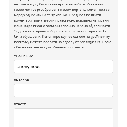
нетолеранцију било какве врсте неће бити објављени.
Говор мржње је забрањен на овом порталу. Коментари се
морају односити на тему чланка. Предност ће имати
коментари граматички и правописно исправно написани.
Коментаре писане великим словима нећемо објављивати.
Задржавамо право избора и краћења коментара који ће
бити објављени. Коментаре који се односе на уређивачку
политику можете послати на адресу webdesk@rts.rs. Поља
обележена звездицом обавезно попуните.
*Ваше име:
*наслов
*текст