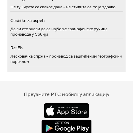
Не туширате се сваког дана – не стидите се, то је здраво
Cestitke za uspeh
Да ли сте знали да се најбоље грамофонске ручице
производе у Србији
Re: Eh...
Лесковачка спржа – производ са заштићеним географским
пореклом
Преузмите РТС мобилну апликацију