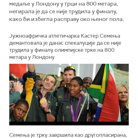
медаље у Лондону у трци на 800 метара,
негирала је да се није трудила у финалу,
како би избегла расправу око њеног пола.
Јужноафричка атлетичарка Кастер Семења
демантовала је данас спекалуције да се није
трудила у финалу олимпијске трке на 800
метара у Лондону.
Семења је трку завршила као другопласирана,