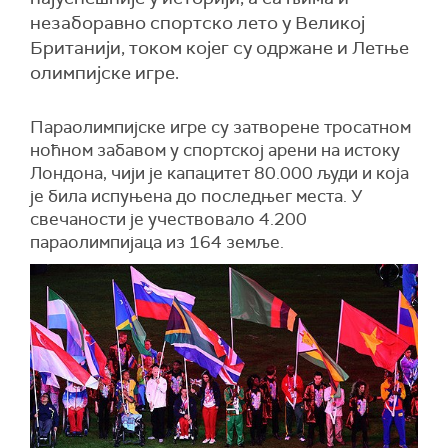
незаборавно спортско лето у Великој
Британији, током којег су одржане и Летње
олимпијске игре.
Параолимпијске игре су затворене тросатном
ноћном забавом у спортској арени на истоку
Лондона, чији је капацитет 80.000 људи и која
је била испуњена до последњег места. У
свечаности је учествовало 4.200
параолимпијаца из 164 земље.