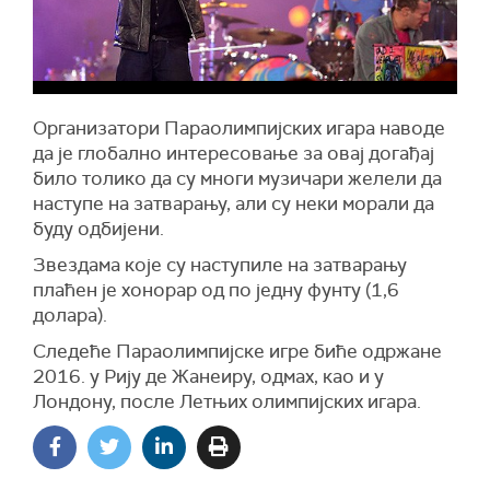
Организатори Параолимпијских игара наводе
да је глобално интересовање за овај догађај
било толико да су многи музичари желели да
наступе на затварању, али су неки морали да
буду одбијени.
Звездама које су наступиле на затварању
плаћен је хонорар од по једну фунту (1,6
долара).
Следеће Параолимпијске игре биће одржане
2016. у Рију де Жанеиру, одмах, као и у
Лондону, после Летњих олимпијских игара.