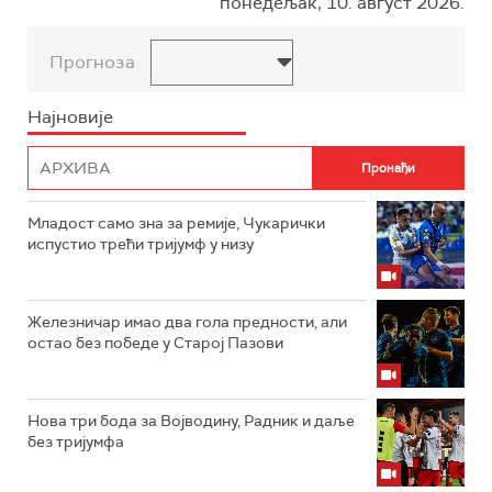
понедељак, 10. август 2026.
Прогноза
Најновије
Младост само зна за ремије, Чукарички
испустио трећи тријумф у низу
Железничар имао два гола предности, али
остао без победе у Старој Пазови
Нова три бода за Војводину, Радник и даље
без тријумфа