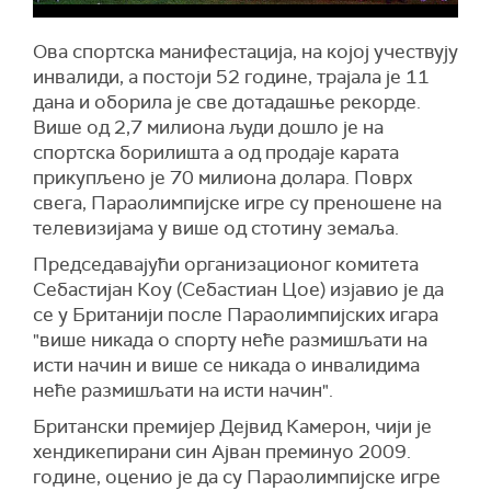
Ова спортска манифестација, на којој учествују
инвалиди, а постоји 52 године, трајала је 11
дана и оборила је све дотадашње рекорде.
Више од 2,7 милиона људи дошло је на
спортска борилишта а од продаје карата
прикупљено је 70 милиона долара. Поврх
свега, Параолимпијске игре су преношене на
телевизијама у више од стотину земаља.
Председавајући организационог комитета
Себастијан Коу (Себастиан Цое) изјавио је да
се у Британији после Параолимпијских игара
"више никада о спорту неће размишљати на
исти начин и више се никада о инвалидима
неће размишљати на исти начин".
Британски премијер Дејвид Камерон, чији је
хендикепирани син Ајван преминуо 2009.
године, оценио је да су Параолимпијске игре