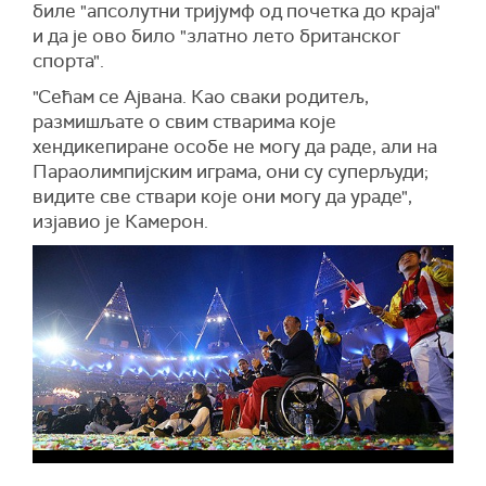
биле "апсолутни тријумф од почетка до краја"
и да је ово било "златно лето британског
спорта".
"Сећам се Ајвана. Као сваки родитељ,
размишљате о свим стварима које
хендикепиране особе не могу да раде, али на
Параолимпијским играма, они су суперљуди;
видите све ствари које они могу да ураде",
изјавио је Камерон.