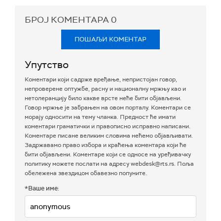
БРОЈ КОМЕНТАРА
0
ПОШАЉИ КОМЕНТАР
Упутство
Коментари који садрже вређање, непристојан говор,
непроверене оптужбе, расну и националну мржњу као и
нетолеранцију било какве врсте неће бити објављени.
Говор мржње је забрањен на овом порталу. Коментари се
морају односити на тему чланка. Предност ће имати
коментари граматички и правописно исправно написани.
Коментаре писане великим словима нећемо објављивати.
Задржавамо право избора и краћења коментара који ће
бити објављени. Коментаре који се односе на уређивачку
политику можете послати на адресу webdesk@rts.rs. Поља
обележена звездицом обавезно попуните.
*Ваше име: