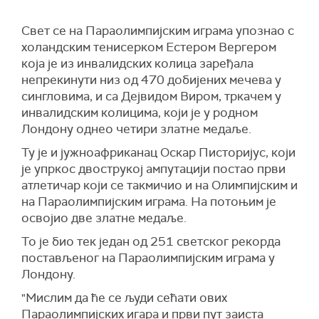
Свет се на Параолимпијским играма упознао с
холандским тенисерком Естером Вергером
која је из инвалидских колица заређала
непрекинути низ од 470 добијених мечева у
сингловима, и са Дејвидом Виром, тркачем у
инвалидским колицима, који је у родном
Лондону однео четири златне медаље.
Ту је и јужноафриканац Оскар Писторијус, који
је упркос двострукој ампутацији постао први
атлетичар који се такмичио и на Олимпијским и
на Параолимпијским играма. На потоњим је
освојио две златне медаље.
То је био тек један од 251 светског рекорда
постављеног на Параолимпијским играма у
Лондону.
"Мислим да ће се људи сећати ових
Параолимпијских игара и први пут заиста