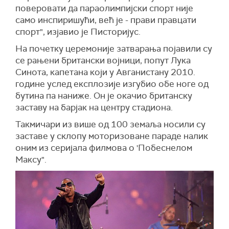
поверовати да параолимпијски спорт није
само инспиришући, већ је - прави правцати
спорт", изјавио је Писторијус.
На почетку церемоније затварања појавили су
се рањени британски војници, попут Лука
Синота, капетана који у Авганистану 2010.
године услед експлозије изгубио обе ноге од
бутина па наниже. Он је окачио британску
заставу на барјак на центру стадиона.
Такмичари из више од 100 земаља носили су
заставе у склопу моторизоване параде налик
оним из серијала филмова о 'Побеснелом
Максу".