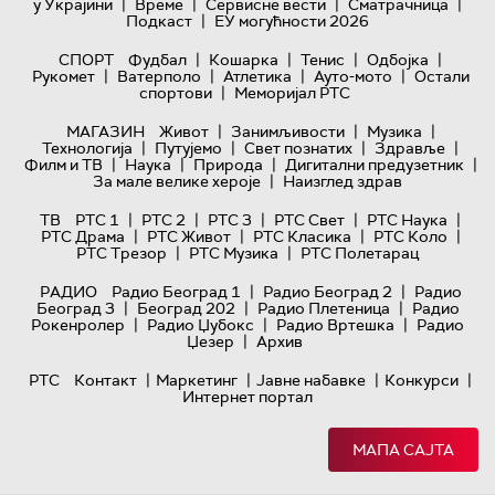
|
|
|
|
у Украјини
Време
Сервисне вести
Сматрачница
|
Подкаст
ЕУ могућности 2026
|
|
|
|
СПОРТ
Фудбал
Кошарка
Тенис
Одбојка
|
|
|
|
Рукомет
Ватерполо
Атлетика
Ауто-мото
Остали
|
спортови
Меморијал РТС
|
|
|
МАГАЗИН
Живот
Занимљивости
Музика
|
|
|
|
Технологијa
Путујемо
Свет познатих
Здравље
|
|
|
|
Филм и ТВ
Наука
Природа
Дигитални предузетник
|
За мале велике хероје
Наизглед здрав
|
|
|
|
|
ТВ
РТС 1
РТС 2
РТС 3
РТС Свет
РТС Наука
|
|
|
|
РТС Драма
РТС Живот
РТС Класика
РТС Коло
|
|
РТС Трезор
РТС Музика
РТС Полетарац
|
|
РАДИО
Радио Београд 1
Радио Београд 2
Радио
|
|
|
Београд 3
Београд 202
Радио Плетеница
Радио
|
|
|
Рокенролер
Радио Џубокс
Радио Вртешка
Радио
|
Џезер
Архив
|
|
|
|
РТС
Контакт
Маркетинг
Јавне набавке
Конкурси
Интернет портал
МАПА САЈТА