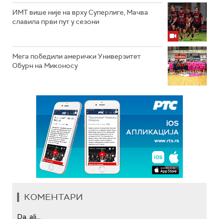
ИМТ више није на врху Суперлиге, Мачва
славила први пут у сезони
Мега победили амерички Универзитет
Обурн на Миконосу
КОМЕНТАРИ
Da, ali...