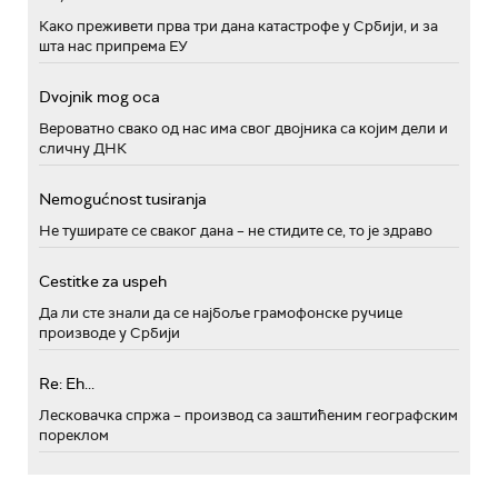
Како преживети прва три дана катастрофе у Србији, и за
шта нас припрема ЕУ
Dvojnik mog oca
Вероватно свако од нас има свог двојника са којим дели и
сличну ДНК
Nemogućnost tusiranja
Не туширате се сваког дана – не стидите се, то је здраво
Cestitke za uspeh
Да ли сте знали да се најбоље грамофонске ручице
производе у Србији
Re: Eh...
Лесковачка спржа – производ са заштићеним географским
пореклом