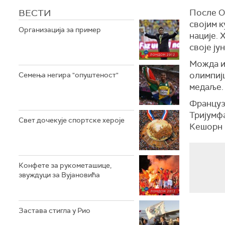
ВЕСТИ
После О
својим к
Организација за пример
нације. 
своје ју
Можда и 
олимпиј
Семења негира "опуштеност"
медаље.
Французи
Тријумфа
Свет дочекује спортске хероје
Кешорн 
Конфете за рукометашице,
звуждуци за Вујановића
Застава стигла у Рио