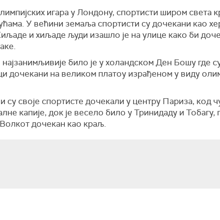
лимпијских игара у Лондону, спортисти широм света к
ућама. У већини земаља спортисти су дочекани као хе
Хиљаде и хиљаде људи изашло је на улице како би доч
наке.
најзанимљивије било је у холандском Ден Бошу где с
ци дочекани на великом платоу израђеном у виду оли
 су своје спортисте дочекали у центру Париза, код 
лне капије, док је весело било у Тринидаду и Тобагу, г
Волкот дочекан као краљ.