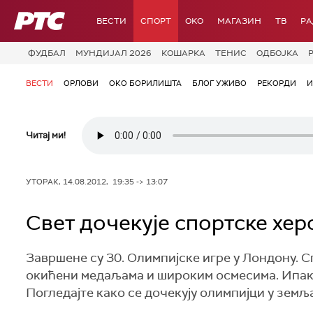
РТС
ВЕСТИ
СПОРТ
OKO
МАГАЗИН
ТВ
Р
ФУДБАЛ
МУНДИЈАЛ 2026
КОШАРКА
ТЕНИС
ОДБОЈКА
ВЕСТИ
ОРЛОВИ
ОКО БОРИЛИШТА
БЛОГ УЖИВО
РЕКОРДИ
И
Читај ми!
УТОРАК, 14.08.2012, 19:35 -> 13:07
Свет дочекује спортске хер
Завршене су 30. Олимпијске игре у Лондону. Сп
окићени медаљама и широким осмесима. Ипак, з
Погледајте како се дочекују олимпијци у земљ