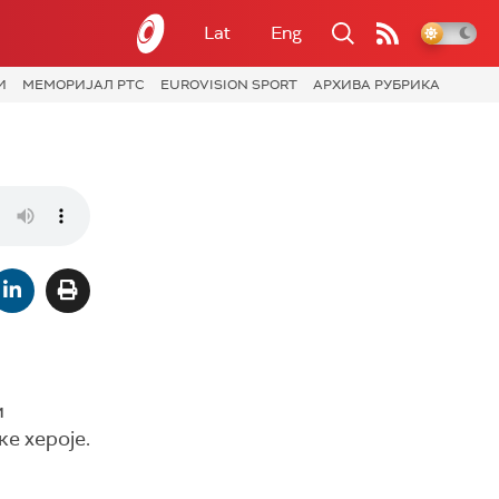
Lat
Eng
И
МЕМОРИЈАЛ РТС
EUROVISION SPORT
АРХИВА РУБРИКА
и
е хероје.