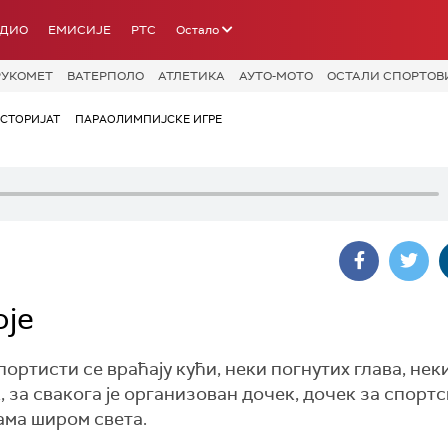
АДИО
ЕМИСИЈЕ
РТС
Остало
РУКОМЕТ
ВАТЕРПОЛО
АТЛЕТИКА
АУТО-МОТО
ОСТАЛИ СПОРТОВ
СТОРИЈАТ
ПАРАОЛИМПИЈСКЕ ИГРЕ
оје
ортисти се враћају кући, неки погнутих глава, нек
а свакога је организован дочек, дочек за спортск
ама широм света.