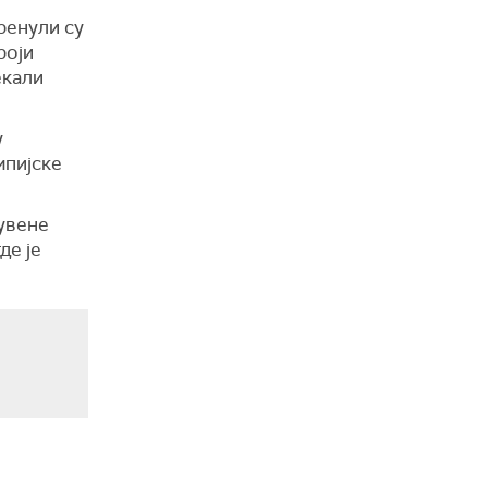
ренули су
роји
екали
у
мпијске
чувене
де је