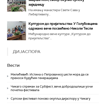
заједницу
На имању манастира Свети Сава у
Либертивилу...
Културом до пријатељства: У Голубовцима
одржано вече посвећено Николи Тесли
Међународно вече културе „Културом до
пријатељства“...
ДИЈАСПОРА
Вести
Милићевић: Истина о Петровачкој цести мора да се
преноси будућим генерацијама
Чикаго спреман за Србфест, вече добродошлице уочи
почетка фестивала
Српски фестивал поново окупља дијаспору у Чикагу