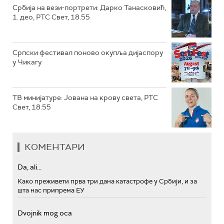
Србија на вези-портрети: Дарко Танасковић,
1. део, РТС Свет, 18.55
Српски фестивал поново окупља дијаспору
у Чикагу
ТВ минијатуре: Јована на крову света, РТС
Свет, 18.55
КОМЕНТАРИ
Da, ali...
Како преживети прва три дана катастрофе у Србији, и за
шта нас припрема ЕУ
Dvojnik mog oca