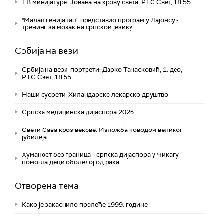
ТВ минијатуре: Јована на крову света, РТС Свет, 18.55
"Малац генијалац“ представио програм у Лајонсу -
тренинг за мозак на српском језику
Србија на вези
Србија на вези-портрети: Дарко Танасковић, 1. део,
РТС Свет, 18.55
Наши сусрети: Хиландарско лекарско друштво
Српска медицинска дијаспора 2026.
Свети Сава кроз векове: Изложба поводом великог
јубилеја
Хуманост без граница - српска дијаспора у Чикагу
помогла деци оболелој од рака
Отворена тема
Како је закаснило пролеће 1999. године