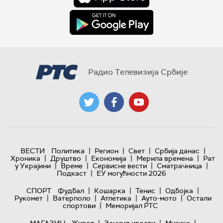
Радио Телевизија Србије
|
|
|
|
ВЕСТИ
Политика
Регион
Свет
Србија данас
|
|
|
|
Хроника
Друштво
Економија
Мерила времена
Рат
|
|
|
|
у Украјини
Време
Сервисне вести
Сматрачница
|
Подкаст
ЕУ могућности 2026
|
|
|
|
СПОРТ
Фудбал
Кошарка
Тенис
Одбојка
|
|
|
|
Рукомет
Ватерполо
Атлетика
Ауто-мото
Остали
|
спортови
Меморијал РТС
|
|
|
МАГАЗИН
Живот
Занимљивости
Музика