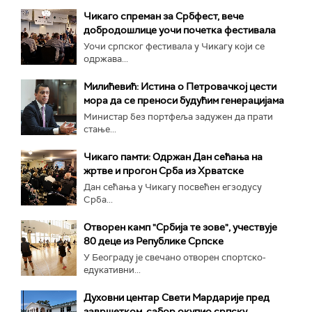
Чикаго спреман за Србфест, вече
добродошлице уочи почетка фестивала
Уочи српског фестивала у Чикагу који се
одржава...
Милићевић: Истина о Петровачкој цести
мора да се преноси будућим генерацијама
Министар без портфеља задужен да прати
стање...
Чикаго памти: Одржан Дан сећања на
жртве и прогон Срба из Хрватске
Дан сећања у Чикагу посвећен егзодусу
Срба...
Отворен камп "Србија те зове", учествује
80 деце из Републике Српске
У Београду је свечано отворен спортско-
едукативни...
Духовни центар Свети Мардарије пред
завршетком, сабор окупио српску