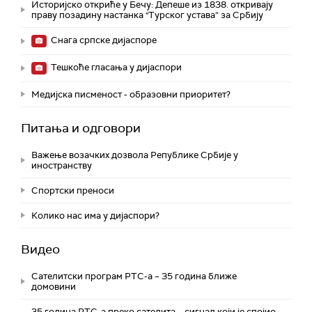
Историјско откриће у Бечу: Депеше из 1838. откривају
праву позадину настанка "Турског устава“ за Србију
Снага српске дијаспоре
Тешкоће гласања у дијаспори
Медијска писменост - образовни приоритет?
Питања и одговори
Важење возачких дозвола Републике Србије у
иностранству
Спортски преноси
Колико нас има у дијаспори?
Видео
Сателитски програм РТС-а – 35 година ближе
домовини
35 година РТС-а преко сателита – сигнал који је спојио