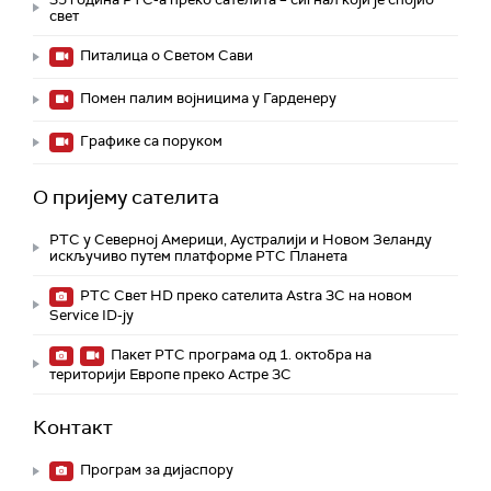
свет
Питалица о Светом Сави
Помен палим војницима у Гарденеру
Графике са поруком
О пријему сателита
РТС у Северној Америци, Аустралији и Новом Зеланду
искључиво путем платформе РТС Планета
РТС Свет HD преко сателита Astra 3C на новом
Service ID-ју
Пакет РТС програма од 1. октобра на
територији Европе преко Астре 3C
Контакт
Програм за дијаспору