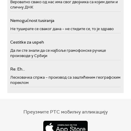
Вероватно свако од нас има свог двојника са којим дели и
сличну ДНК
Nemogućnost tusiranja
Не туширате се сваког дана – не стидите се, то је здраво
Cestitke za uspeh
Да ли сте знали да се најбоље грамофонске ручице
производе у Србији
Re: Eh...
Лесковачка спржа – производ са заштићеним географским
пореклом
Преузмите РТС мобилну апликацију