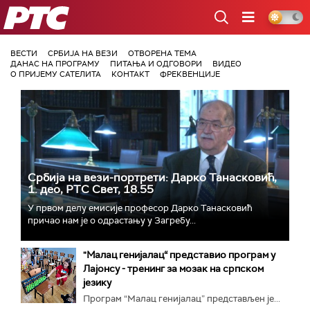
РТС
ВЕСТИ
СРБИЈА НА ВЕЗИ
ОТВОРЕНА ТЕМА
ДАНАС НА ПРОГРАМУ
ПИТАЊА И ОДГОВОРИ
ВИДЕО
О ПРИЈЕМУ САТЕЛИТА
КОНТАКТ
ФРЕКВЕНЦИЈЕ
Србија на вези-портрети: Дарко Танасковић,
1. део, РТС Свет, 18.55
У првом делу емисије професор Дарко Танасковић
причао нам је о одрастању у Загребу...
"Малац генијалац“ представио програм у
Лајонсу - тренинг за мозак на српском
језику
Програм “Малац генијалац” представљен је...