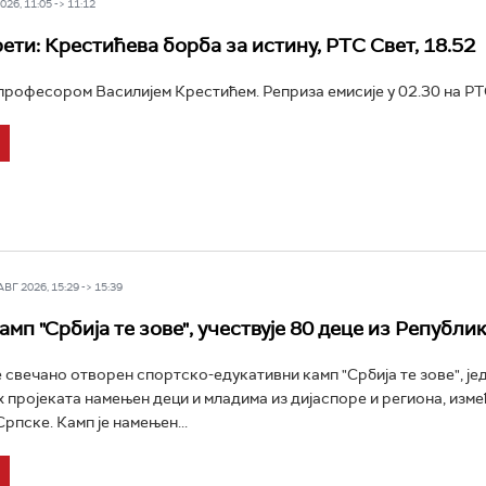
26, 11:05 -> 11:12
ети: Крестићева борба за истину, РТС Свет, 18.52
професором Василијем Крестићем. Реприза емисије у 02.30 на РТС
Г 2026, 15:29 -> 15:39
мп "Србија те зове", учествује 80 деце из Републи
е свечано отворен спортско-едукативни камп "Србија те зове", је
их пројеката намењен деци и младима из дијаспоре и региона, изме
рпске. Камп је намењен...