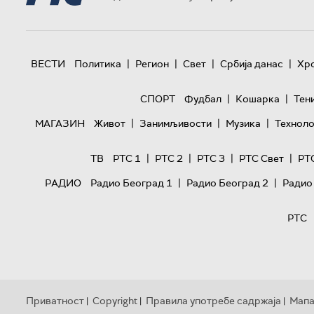
|
|
|
|
ВЕСТИ
Политика
Регион
Свет
Србија данас
Хр
|
|
СПОРТ
Фудбал
Кошарка
Тен
|
|
|
МАГАЗИН
Живот
Занимљивости
Музика
Техноло
|
|
|
|
ТВ
РТС 1
РТС 2
РТС 3
РТС Свет
РТ
|
|
РАДИО
Радио Београд 1
Радио Београд 2
Радио
РТС
Приватност
Copyright
Правила употребе садржаја
Мапа
|
|
|