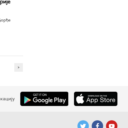
рије
Ђорђе
>
кацију