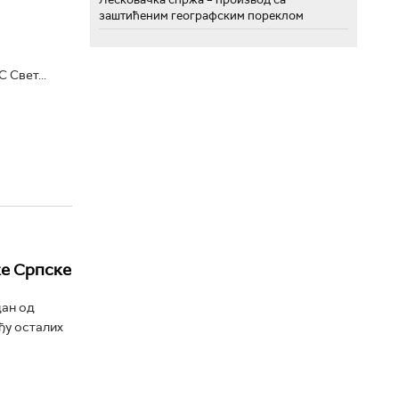
заштићеним географским пореклом
 Свет...
ке Српске
дан од
ђу осталих