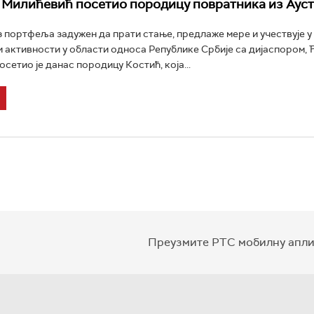
Милићевић посетио породицу повратника из Ауст
 портфеља задужен да прати стање, предлаже мере и учествује у
 активности у области односа Републике Србије са дијаспором, 
сетио је данас породицу Костић, која...
Преузмите РТС мобилну апли