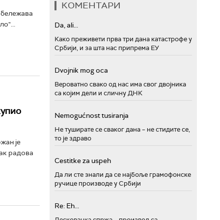
КОМЕНТАРИ
обележава
о"...
Da, ali...
Како преживети прва три дана катастрофе у
Србији, и за шта нас припрема ЕУ
Dvojnik mog oca
Вероватно свако од нас има свог двојника
са којим дели и сличну ДНК
купио
Nemogućnost tusiranja
Не туширате се сваког дана – не стидите се,
то је здраво
жан је
так радова
Cestitke za uspeh
Да ли сте знали да се најбоље грамофонске
ручице производе у Србији
Re: Eh...
Лесковачка спржа – производ са