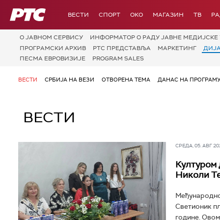
РТС
ВЕСТИ
СПОРТ
OKO
МАГАЗИН
ТВ
Р
О JАВНОМ СЕРВИСУ
ИНФОРМАТОР О РАДУ ЈАВНЕ МЕДИЈСКЕ 
ПРОГРАМСКИ АРХИВ
РТС ПРЕДСТАВЉА
МАРКЕТИНГ
ДИЈ
ПЕСМА ЕВРОВИЗИЈЕ
PROGRAM SALES
ВЕСТИ
СРБИЈА НА ВЕЗИ
ОТВОРЕНА ТЕМА
ДАНАС НА ПРОГРАМ
ВЕСТИ
СРЕДА, 05. АВГ 202
Културом 
Николи Т
Међународно 
Светионик пла
године. Овом