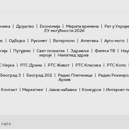
|
|
|
|
оника
Друштво
Економија
Мерила времена
Рат у Украји
ЕУ могућности 2026
|
|
|
|
|
|
ис
Одбојка
Рукомет
Ватерполо
Атлетика
Ауто-мото
|
|
|
|
|
гијa
Путујемо
Свет познатих
Здравље
Филм и ТВ
Нау
|
хероје
Наизглед здрав
|
|
|
|
С Наука
РТС Драма
РТС Живот
РТС Класика
РТС Коло
|
|
|
 Београд 3
Београд 202
Радио Плетеница
Радио Рокенро
Архив
|
|
|
|
Контакт
Маркетинг
Јавне набавке
Конкурси
Интернет п
 сајта