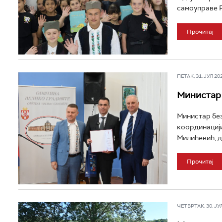
самоуправе Р
Прочитај
ПЕТАК, 31. ЈУЛ 202
Министар
Министар без
координацији
Милићевић, д
Прочитај
ЧЕТВРТАК, 30. ЈУЛ 