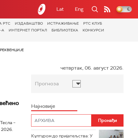
Lat
Eng
А РТС
ИЗДАВАШТВО
ИСТРАЖИВАЊЕ
РТС КЛУБ
-А
ИНТЕРНЕТ ПОРТАЛ
БИБЛИОТЕКА
КОНКУРСИ
РЕКВЕНЦИЈЕ
четвртак, 06. август 2026.
Прогноза
свећено
Најновије
Тесла –
 2026.
Културом до пријатељства: У