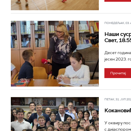
ПОНЕДЕЉАК, 03. АВ
Наши суср
Свет, 18.5
Десет година
јесен 2023. г
Прочитај
ПЕТАК, 31. ЈУЛ 202
Кокановић
У оквиру пос
с дијаспором