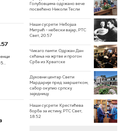
Голубовцима одржано вече
посвећено Николи Тесли
Наши сусрети: Небојша
Митрић – небески вајар, РТС
Свет, 20.57
.57
Чикаго памти: Одржан Дан
сећања на жртве и прогон
сенци
Срба из Хрватске
...
Духовни центар Свети
Мардарије пред завршетком,
сабор окупио српску
заједницу
Наши сусрети: Крестићева
борба за истину, РТС Свет,
18.52
з