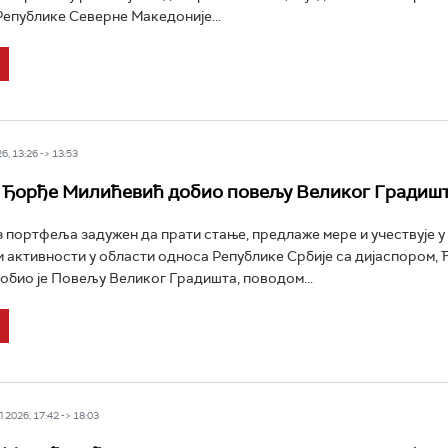
епублике Северне Македоније...
6, 13:26 -> 13:53
 Ђорђе Милићевић добио повељу Великог Градиш
 портфеља задужен да прати стање, предлаже мере и учествује у
 активности у области односа Републике Србије са дијаспором, 
обио је Повељу Великог Градишта, поводом...
2026, 17:42 -> 18:03