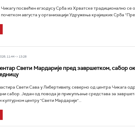
 Чикагу посвећен егзодусу Срба из Хрватске традиционално се 
 почетком августа у организацији Удружења крајишких Срба "Прел
26, 11:44 -> 13:28
ентар Свети Мардарије пред завршетком, сабор о
једницу
астира Свети Сава у Либертивилу, северно од центра Чикага одр
ни сабор. Један од повода је прикупљање средстава за заврше
и културном центру "Свети Мардарије"...