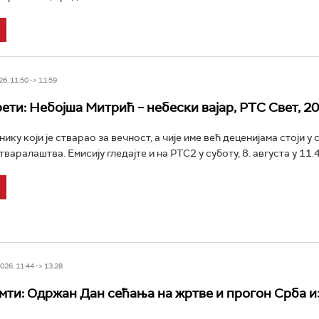
6, 11:50 -> 11:59
ети: Небојша Митрић – небески вајар, РТС Свет, 20
ику који је стварао за вечност, а чије име већ деценијама стоји у 
варалаштва. Емисију гледајте и на РТС2 у суботу, 8. августа у 11.45
26, 11:44 -> 13:28
мти: Одржан Дан сећања на жртве и прогон Срба и