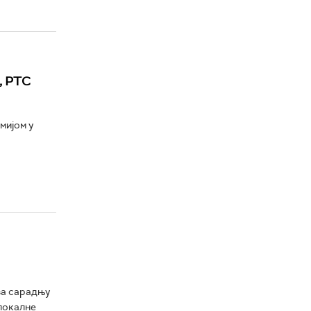
, РТС
мијом у
за сарадњу
локалне