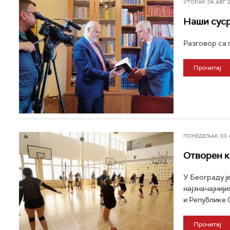
УТОРАК, 04. АВГ 20
Наши суср
Разговор са 
Прочитај
ПОНЕДЕЉАК, 03. АВ
Отворен ка
У Београду ј
најзначајниј
и Републике С
Прочитај