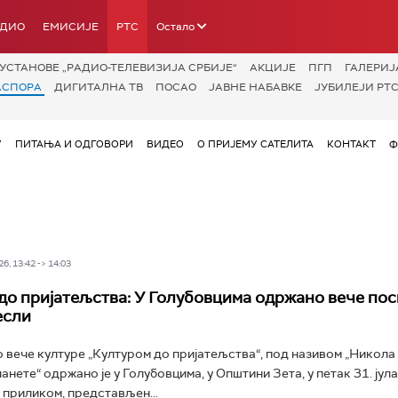
АДИО
ЕМИСИЈЕ
РТС
Остало
УСТАНОВЕ „РАДИО-ТЕЛЕВИЗИЈА СРБИЈЕ“
АКЦИЈЕ
ПГП
ГАЛЕРИЈ
АСПОРА
ДИГИТАЛНА ТВ
ПОСАО
ЈАВНЕ НАБАВКЕ
ЈУБИЛЕЈИ РТС
У
ПИТАЊА И ОДГОВОРИ
ВИДЕО
О ПРИЈЕМУ САТЕЛИТА
КОНТАКТ
Ф
6, 13:42 -> 14:03
до пријатељства: У Голубовцима одржано вече по
если
вече културе „Културом до пријатељства“, под називом „Никола 
нете“ одржано је у Голубовцима, у Општини Зета, у петак 31. јула
 приликом, представљен...