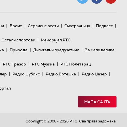
|
|
|
|
|
ни
Време
Сервисне вести
Сматрачница
Подкаст
|
Остали спортови
Меморијал РТС
|
|
|
ка
Природа
Дигитални предузетник
За мале велике
|
|
|
РТС Трезор
РТС Музика
РТС Полетарац
|
|
|
|
лер
Радио Џубокс
Радио Вртешка
Радио Џезер
ортал
МАПА САЈТА
Copyright © 2008 - 2026 РТС. Сва права задржана.