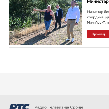
Министар 
Министар без
координацији
Милићевић, по
Прочитај
Радио Телевизија Србије