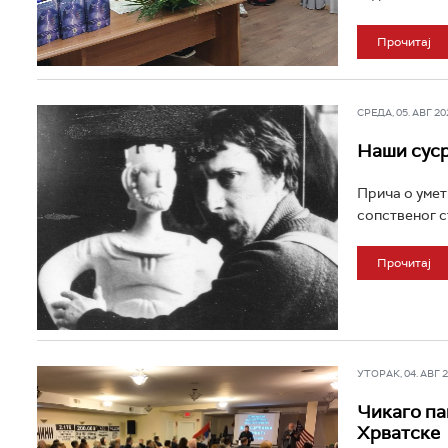
Прочитај
СРЕДА, 05. АВГ 202
Наши суср
Прича о уметн
сопственог ст
Прочитај
УТОРАК, 04. АВГ 20
Чикаго па
Хрватске