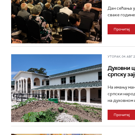
Дан сећања у
сваке године
Прочитај
УТОРАК, 04. АВГ 20
Духовни ц
српску за
На имању ман
српски народ
на духовном 
Прочитај