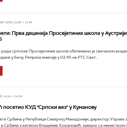
Г 2026, 11:36 -> 11:44
ети: Прва деценија Просвјетиних школа у Аустрији
5
 рада српских Просвјетиних школа обележено је свечаном акаде
одине у Бечу. Реприза емисије у 02.45 на РТС Свет...
6, 14:14 -> 14:24
 посетио КУД "Српски вез" у Куманову
ете Србима у Републици Северној Македонији, директор Управе 
 и Србима у региону Владимир Кокановић, заједно са министром 