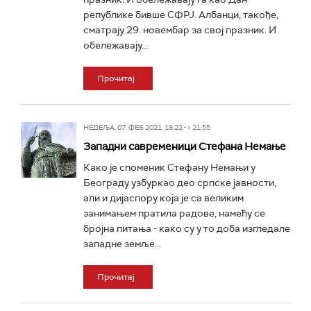
републике бивше СФРЈ. Албанци, такође,
сматрају 29. новембар за свој празник. И
обележавају...
Прочитај
НЕДЕЉА, 07. ФЕБ 2021, 18:22 -> 21:55
Западни савременици Стефана Немање
Како је споменик Стефану Немањи у
Београду узбуркао део српске јавности,
али и дијаспору која је са великим
занимањем пратила радове, намећу се
бројна питања - како су у то доба изгледале
западне земље...
Прочитај