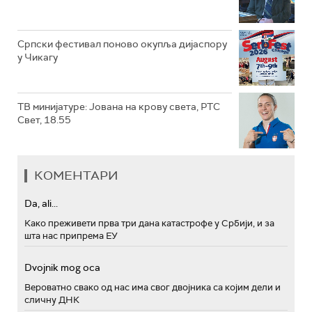
Српски фестивал поново окупља дијаспору
у Чикагу
ТВ минијатуре: Јована на крову света, РТС
Свет, 18.55
КОМЕНТАРИ
Da, ali...
Како преживети прва три дана катастрофе у Србији, и за
шта нас припрема ЕУ
Dvojnik mog oca
Вероватно свако од нас има свог двојника са којим дели и
сличну ДНК