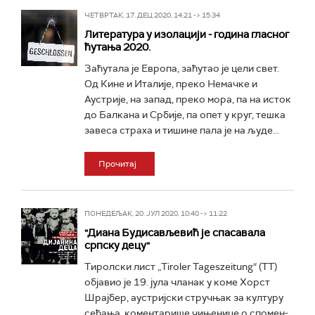
ЧЕТВРТАК, 17. ДЕЦ 2020, 14:21 -> 15:34
Литература у изолацији - година гласног
ћутања 2020.
Заћутала је Европа, заћутао је цели свет.
Од Кине и Италије, преко Немачке и
Аустрије, на запад, преко мора, па на исток
до Балкана и Србије, па опет у круг, тешка
завеса страха и тишине пала је на људе...
Прочитај
ПОНЕДЕЉАК, 20. ЈУЛ 2020, 10:40 -> 11:22
"Диана Будисављевић је спасавала
српску децу"
Тиролски лист „Tiroler Tageszeitung“ (TT)
објавио је 19. јула чланак у коме Хорст
Шрајбер, аустријски стручњак за културу
сећања, коментарише чињенице о спомен-