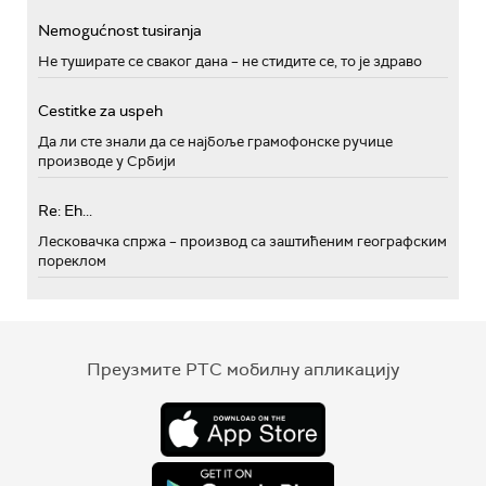
Nemogućnost tusiranja
Не туширате се сваког дана – не стидите се, то је здраво
Cestitke za uspeh
Да ли сте знали да се најбоље грамофонске ручице
производе у Србији
Re: Eh...
Лесковачка спржа – производ са заштићеним географским
пореклом
Преузмите РТС мобилну апликацију