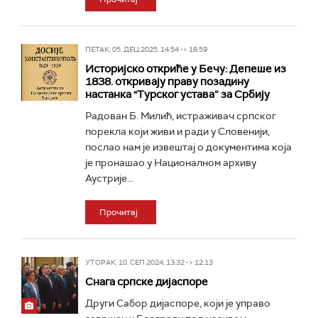
ПЕТАК, 05. ДЕЦ 2025, 14:54 -> 18:59
Историјско откриће у Бечу: Депеше из
1838. откривају праву позадину
настанка "Турског устава“ за Србију
Радован Б. Милић, истраживач српског
порекла који живи и ради у Словенији,
послао нам је извештај о документима која
је пронашао у Националном архиву
Аустрије...
Прочитај
УТОРАК, 10. СЕП 2024, 13:32 -> 12:13
Снага српске дијаспоре
Други Сабор дијаспоре, који је управо