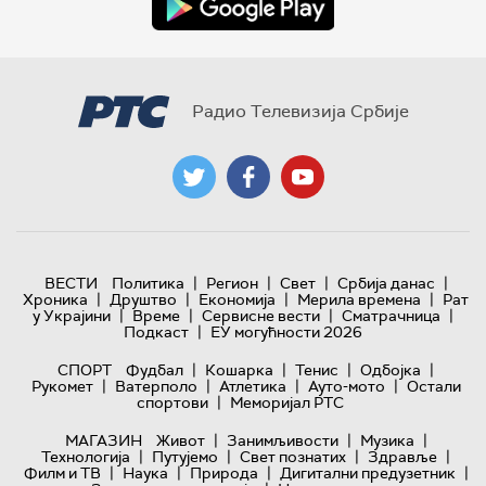
Радио Телевизија Србије
|
|
|
|
ВЕСТИ
Политика
Регион
Свет
Србија данас
|
|
|
|
Хроника
Друштво
Економија
Мерила времена
Рат
|
|
|
|
у Украјини
Време
Сервисне вести
Сматрачница
|
Подкаст
ЕУ могућности 2026
|
|
|
|
СПОРТ
Фудбал
Кошарка
Тенис
Одбојка
|
|
|
|
Рукомет
Ватерполо
Атлетика
Ауто-мото
Остали
|
спортови
Меморијал РТС
|
|
|
МАГАЗИН
Живот
Занимљивости
Музика
|
|
|
|
Технологијa
Путујемо
Свет познатих
Здравље
|
|
|
|
Филм и ТВ
Наука
Природа
Дигитални предузетник