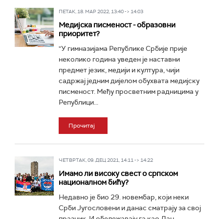
ПЕТАК, 18. МАР 2022, 13:40 -> 14:03
Медијска писменост - образовни
приоритет?
"У гимназијама Републике Србије прије
неколико година уведен је наставни
предмет језик, медији и култура, чији
садржај једним дијелом обухвата медијску
писменост. Међу просветним радницима у
Републици...
Прочитај
ЧЕТВРТАК, 09. ДЕЦ 2021, 14:11 -> 14:22
Имамо ли високу свест о српском
националном бићу?
Недавно је био 29. новембар, који неки
Срби Југословени и данас сматрају за свој
празник. И обележавају га као Дан