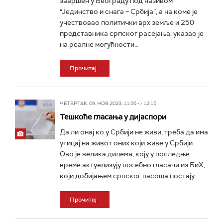
завршен у Београду под називом
“Јединство и снага – Србија”, а на коме је
учествовао политички врх земље и 250
представника српског расејања, указао је
на реалне могућности...
Прочитај
ЧЕТВРТАК, 09. НОВ 2023, 11:56 -> 12:15
Тешкоће гласања у дијаспори
Да ли онај ко у Србији не живи, треба да има
утицај на живот оних који живе у Србији.
Ово је велика дилема, коју у последње
време актуелизују посебно гласачи из БиХ,
који добијањем српског пасоша постају...
Прочитај