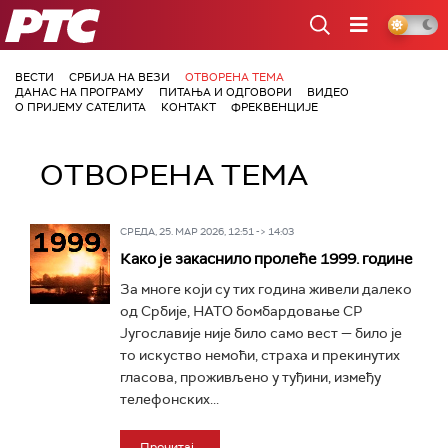
РТС
ВЕСТИ
СРБИЈА НА ВЕЗИ
ОТВОРЕНА ТЕМА
ДАНАС НА ПРОГРАМУ
ПИТАЊА И ОДГОВОРИ
ВИДЕО
О ПРИЈЕМУ САТЕЛИТА
КОНТАКТ
ФРЕКВЕНЦИЈЕ
ОТВОРЕНА ТЕМА
СРЕДА, 25. МАР 2026, 12:51 -> 14:03
Како је закаснило пролеће 1999. године
За многе који су тих година живели далеко
од Србије, НАТО бомбардовање СР
Југославије није било само вест — било је
то искуство немоћи, страха и прекинутих
гласова, проживљено у туђини, између
телефонских...
Прочитај