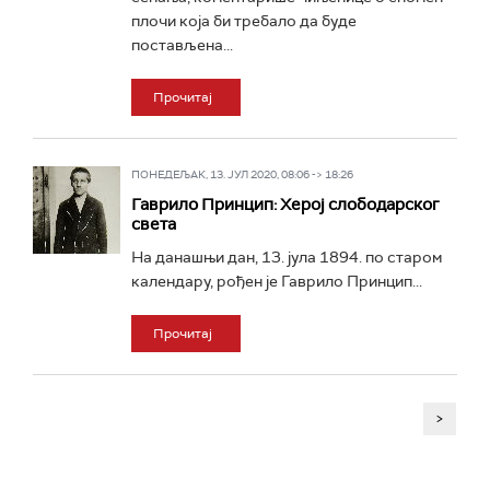
плочи која би требало да буде
постављена...
Прочитај
ПОНЕДЕЉАК, 13. ЈУЛ 2020, 08:06 -> 18:26
Гаврило Принцип: Херој слободарског
света
На данашњи дан, 13. јула 1894. по старом
календару, рођен је Гаврило Принцип...
Прочитај
>