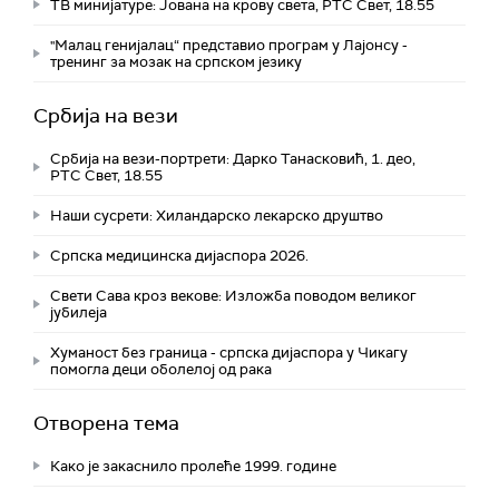
ТВ минијатуре: Јована на крову света, РТС Свет, 18.55
"Малац генијалац“ представио програм у Лајонсу -
тренинг за мозак на српском језику
Србија на вези
Србија на вези-портрети: Дарко Танасковић, 1. део,
РТС Свет, 18.55
Наши сусрети: Хиландарско лекарско друштво
Српска медицинска дијаспора 2026.
Свети Сава кроз векове: Изложба поводом великог
јубилеја
Хуманост без граница - српска дијаспора у Чикагу
помогла деци оболелој од рака
Отворена тема
Како је закаснило пролеће 1999. године