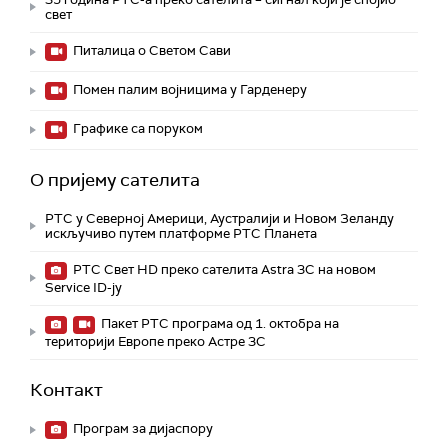
свет
Питалица о Светом Сави
Помен палим војницима у Гарденеру
Графике са поруком
О пријему сателита
РТС у Северној Америци, Аустралији и Новом Зеланду
искључиво путем платформе РТС Планета
РТС Свет HD преко сателита Astra 3C на новом
Service ID-ју
Пакет РТС програма од 1. октобра на
територији Европе преко Астре 3C
Контакт
Програм за дијаспору