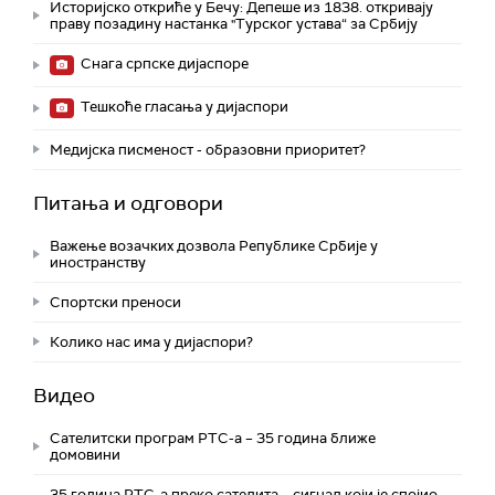
Историјско откриће у Бечу: Депеше из 1838. откривају
праву позадину настанка "Турског устава“ за Србију
Снага српске дијаспоре
Тешкоће гласања у дијаспори
Медијска писменост - образовни приоритет?
Питања и одговори
Важење возачких дозвола Републике Србије у
иностранству
Спортски преноси
Колико нас има у дијаспори?
Видео
Сателитски програм РТС-а – 35 година ближе
домовини
35 година РТС-а преко сателита – сигнал који је спојио