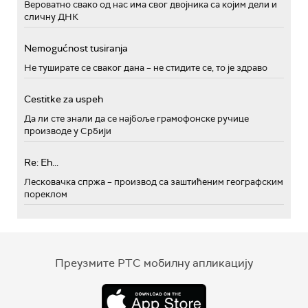
Вероватно свако од нас има свог двојника са којим дели и
сличну ДНК
Nemogućnost tusiranja
Не туширате се сваког дана – не стидите се, то је здраво
Cestitke za uspeh
Да ли сте знали да се најбоље грамофонске ручице
производе у Србији
Re: Eh...
Лесковачка спржа – производ са заштићеним географским
пореклом
Преузмите РТС мобилну апликацију