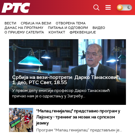
РТС
ВЕСТИ
СРБИЈА НА ВЕЗИ
ОТВОРЕНА ТЕМА
ДАНАС НА ПРОГРАМУ
ПИТАЊА И ОДГОВОРИ
ВИДЕО
О ПРИЈЕМУ САТЕЛИТА
КОНТАКТ
ФРЕКВЕНЦИЈЕ
Србија на вези-портрети: Дарко Танасковић,
1. део, РТС Свет, 18.55
У првом делу емисије професор Дарко Танасковић
причао нам је о одрастању у Загребу...
"Малац генијалац“ представио програм у
Лајонсу - тренинг за мозак на српском
језику
Програм “Малац генијалац” представљен је...