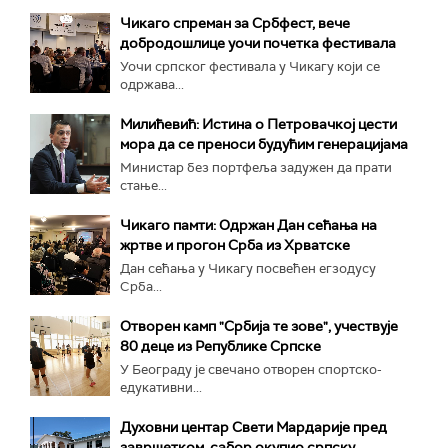
Чикаго спреман за Србфест, вече
добродошлице уочи почетка фестивала
Уочи српског фестивала у Чикагу који се
одржава...
Милићевић: Истина о Петровачкој цести
мора да се преноси будућим генерацијама
Министар без портфеља задужен да прати
стање...
Чикаго памти: Одржан Дан сећања на
жртве и прогон Срба из Хрватске
Дан сећања у Чикагу посвећен егзодусу
Срба...
Отворен камп "Србија те зове", учествује
80 деце из Републике Српске
У Београду је свечано отворен спортско-
едукативни...
Духовни центар Свети Мардарије пред
завршетком, сабор окупио српску