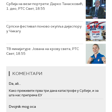
Србија на вези-портрети: Дарко Танасковић,
1. део, РТС Свет, 18.55
Српски фестивал поново окупља дијаспору
у Чикагу
ТВ минијатуре: Јована на крову света, РТС
Свет, 18.55
КОМЕНТАРИ
Da, ali...
Како преживети прва три дана катастрофе у Србији, и за
шта нас припрема ЕУ
Dvojnik mog oca