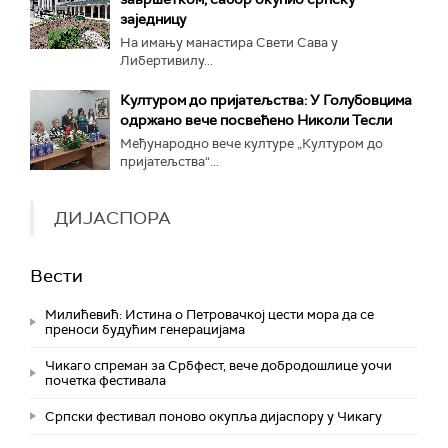
заједницу
На имању манастира Свети Сава у
Либертивилу...
Културом до пријатељства: У Голубовцима
одржано вече посвећено Николи Тесли
Међународно вече културе „Културом до
пријатељства“...
ДИЈАСПОРА
Вести
Милићевић: Истина о Петровачкој цести мора да се
преноси будућим генерацијама
Чикаго спреман за Србфест, вече добродошлице уочи
почетка фестивала
Српски фестивал поново окупља дијаспору у Чикагу