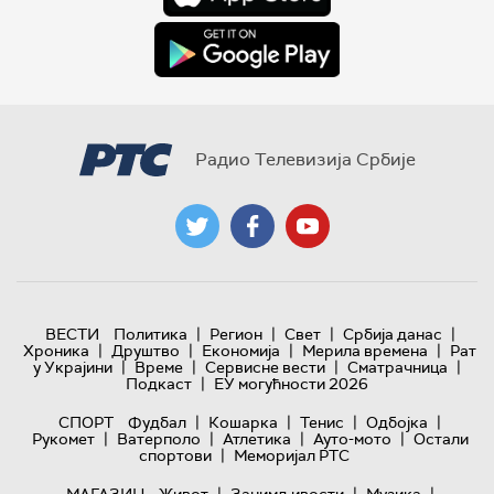
Радио Телевизија Србије
|
|
|
|
ВЕСТИ
Политика
Регион
Свет
Србија данас
|
|
|
|
Хроника
Друштво
Економија
Мерила времена
Рат
|
|
|
|
у Украјини
Време
Сервисне вести
Сматрачница
|
Подкаст
ЕУ могућности 2026
|
|
|
|
СПОРТ
Фудбал
Кошарка
Тенис
Одбојка
|
|
|
|
Рукомет
Ватерполо
Атлетика
Ауто-мото
Остали
|
спортови
Меморијал РТС
|
|
|
МАГАЗИН
Живот
Занимљивости
Музика