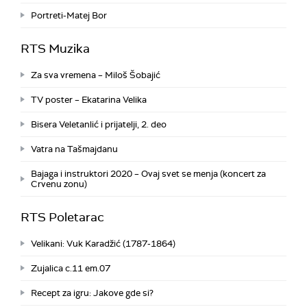
Portreti-Matej Bor
RTS Muzika
Za sva vremena – Miloš Šobajić
TV poster – Ekatarina Velika
Bisera Veletanlić i prijatelji, 2. deo
Vatra na Tašmajdanu
Bajaga i instruktori 2020 – Ovaj svet se menja (koncert za
Crvenu zonu)
RTS Poletarac
Velikani: Vuk Karadžić (1787-1864)
Zujalica c.11 em.07
Recept za igru: Jakove gde si?