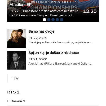
Atletika - EP
12:20
RTS 2 - Trinaestoro srpskih atletičara učestvuje
na 27. šampionatu Evrope u Birmingemu od...
Samo nas dvoje
RTS 2, 23:35
Blanš je profesorka francuskog, zaljubljena...
Špijun koji je došao iz hladnoće
RTS 1, 00:00
Alek Limas (Ričard Barton), britanski špijun...
TV
RTS 1
Dnevnik 2