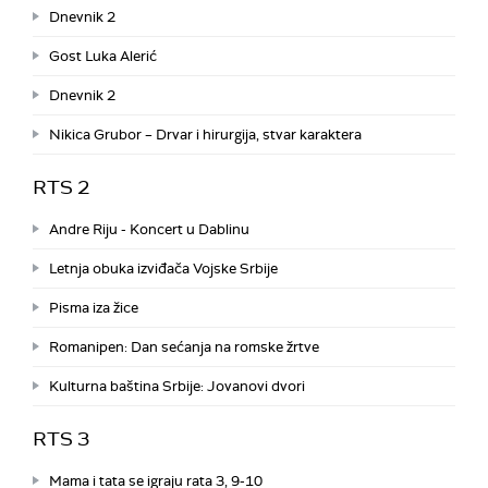
Dnevnik 2
Gost Luka Alerić
Dnevnik 2
Nikica Grubor – Drvar i hirurgija, stvar karaktera
RTS 2
Andre Riju - Koncert u Dablinu
Letnja obuka izviđača Vojske Srbije
Pisma iza žice
Romanipen: Dan sećanja na romske žrtve
Kulturna baština Srbije: Jovanovi dvori
RTS 3
Mama i tata se igraju rata 3, 9-10