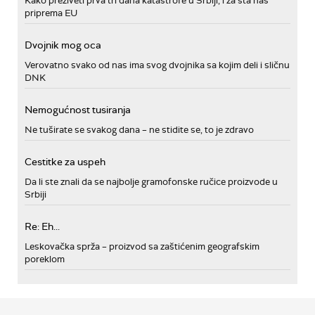
Kako preživeti prva tri dana katastrofe u Srbiji, i za šta nas
priprema EU
Dvojnik mog oca
Verovatno svako od nas ima svog dvojnika sa kojim deli i sličnu
DNK
Nemogućnost tusiranja
Ne tuširate se svakog dana – ne stidite se, to je zdravo
Cestitke za uspeh
Da li ste znali da se najbolje gramofonske ručice proizvode u
Srbiji
Re: Eh...
Leskovačka sprža – proizvod sa zaštićenim geografskim
poreklom