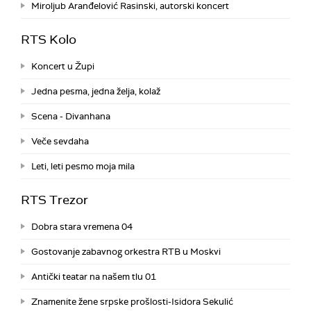
Miroljub Aranđelović Rasinski, autorski koncert
RTS Kolo
Koncert u Župi
Jedna pesma, jedna želja, kolaž
Scena - Divanhana
Veče sevdaha
Leti, leti pesmo moja mila
RTS Trezor
Dobra stara vremena 04
Gostovanje zabavnog orkestra RTB u Moskvi
Antički teatar na našem tlu 01
Znamenite žene srpske prošlosti-Isidora Sekulić