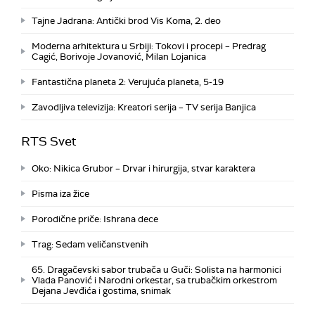
Tajne Jadrana: Antički brod Vis Koma, 2. deo
Moderna arhitektura u Srbiji: Tokovi i procepi – Predrag
Cagić, Borivoje Jovanović, Milan Lojanica
Fantastična planeta 2: Verujuća planeta, 5-19
Zavodljiva televizija: Kreatori serija – TV serija Banjica
RTS Svet
Oko: Nikica Grubor – Drvar i hirurgija, stvar karaktera
Pisma iza žice
Porodične priče: Ishrana dece
Trag: Sedam veličanstvenih
65. Dragačevski sabor trubača u Guči: Solista na harmonici
Vlada Panović i Narodni orkestar, sa trubačkim orkestrom
Dejana Jevđića i gostima, snimak