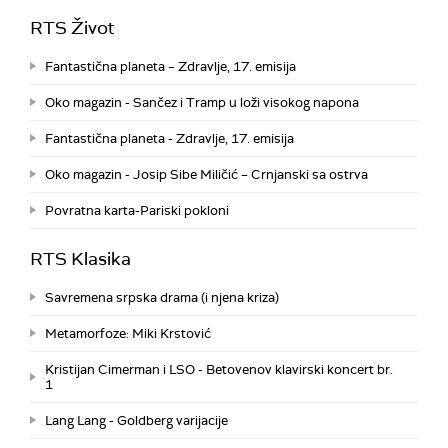
RTS Život
Fantastična planeta – Zdravlje, 17. emisija
Oko magazin - Sančez i Tramp u loži visokog napona
Fantastična planeta - Zdravlje, 17. emisija
Oko magazin - Josip Sibe Miličić – Crnjanski sa ostrva
Povratna karta-Pariski pokloni
RTS Klasika
Savremena srpska drama (i njena kriza)
Metamorfoze: Miki Krstović
Kristijan Cimerman i LSO - Betovenov klavirski koncert br.
1
Lang Lang - Goldberg varijacije