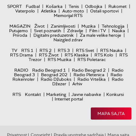
|
|
|
|
|
SPORT
Fudbal
Košarka
Tenis
Odbojka
Rukomet
|
|
|
|
Vaterpolo
Atletika
Auto-moto
Ostali sportovi
Memorijal RTS
|
|
|
|
MAGAZIN
Život
Zanimljivosti
Muzika
Tehnologija
|
|
|
|
|
Putujemo
Svet poznatih
Zdravlje
Film i TV
Nauka
|
|
|
Priroda
Digitalni preduzetnik
Za male velike heroje
Naizgled zdrav
|
|
|
|
|
TV
RTS 1
RTS 2
RTS 3
RTS Svet
RTS Nauka
|
|
|
|
RTS Drama
RTS Život
RTS Klasika
RTS Kolo
RTS
|
|
Trezor
RTS Muzika
RTS Poletarac
|
|
RADIO
Radio Beograd 1
Radio Beograd 2
Radio
|
|
|
Beograd 3
Beograd 202
Radio Pletenica
Radio
|
|
|
Rokenroler
Radio Džuboks
Radio Vrteška
Radio
|
Džezer
Arhiv
|
|
|
RTS
Kontakt
Marketing
Javne nabavke
Konkursi
|
Internet portal
MAPA SAJTA
Privatnost
Copyright
Pravila upotrebe sadržaja
Mapa sajta
|
|
|