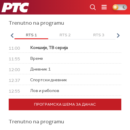
RTS
Trenutno na programu
 HD
RTS 1
RTS 2
RTS 3
RT
Комшије, ТВ серија
11:00
Време
11:55
Дневник 1
12:00
Спортски дневник
12:37
Лов и риболов
12:55
ПРОГРАМСКА ШЕМА ЗА ДАНАС
Trenutno na programu