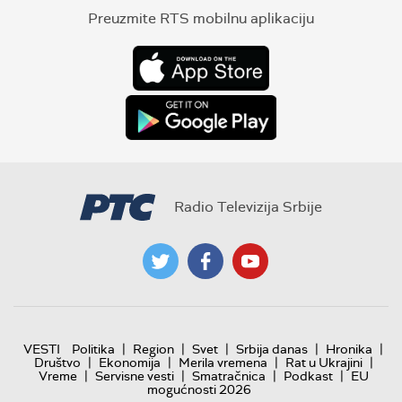
Preuzmite RTS mobilnu aplikaciju
Radio Televizija Srbije
|
|
|
|
|
VESTI
Politika
Region
Svet
Srbija danas
Hronika
|
|
|
|
Društvo
Ekonomija
Merila vremena
Rat u Ukrajini
|
|
|
|
Vreme
Servisne vesti
Smatračnica
Podkast
EU
mogućnosti 2026