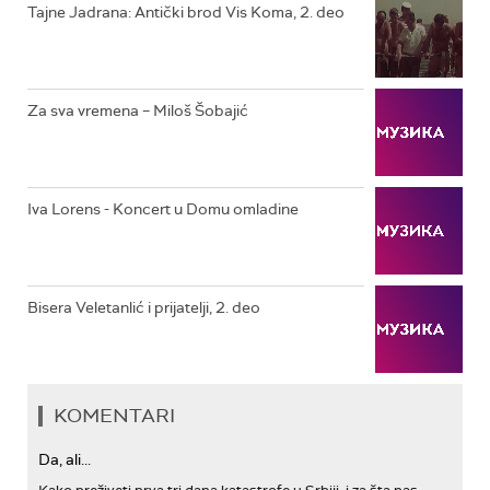
RTS KOLO
Tajne Jadrana: Antički brod Vis Koma, 2. deo
RTS TREZOR
RTS MUZIKA
Za sva vremena – Miloš Šobajić
RTS POLETARAC
Iva Lorens - Koncert u Domu omladine
Bisera Veletanlić i prijatelji, 2. deo
KOMENTARI
Da, ali...