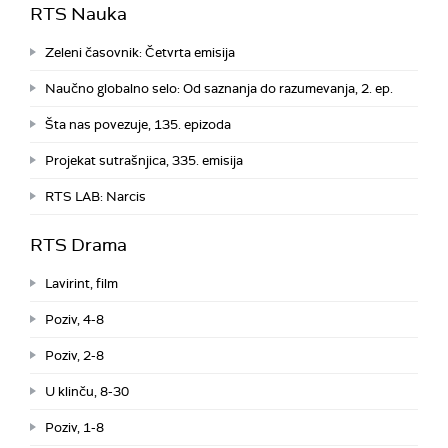
RTS Nauka
Zeleni časovnik: Četvrta emisija
Naučno globalno selo: Od saznanja do razumevanja, 2. ep.
Šta nas povezuje, 135. epizoda
Projekat sutrašnjica, 335. emisija
RTS LAB: Narcis
RTS Drama
Lavirint, film
Poziv, 4-8
Poziv, 2-8
U klinču, 8-30
Poziv, 1-8