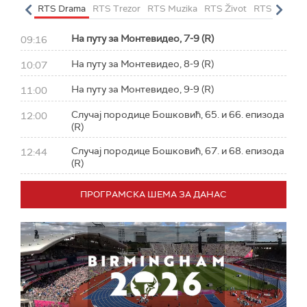
letarac
RTS Drama
RTS Trezor
RTS Muzika
RTS Život
RTS Klasika
На путу за Монтевидео, 7-9 (R)
09:16
На путу за Монтевидео, 8-9 (R)
10:07
На путу за Монтевидео, 9-9 (R)
11:00
Случај породице Бошковић, 65. и 66. епизода
12:00
(R)
Случај породице Бошковић, 67. и 68. епизода
12:44
(R)
ПРОГРАМСКА ШЕМА ЗА ДАНАС