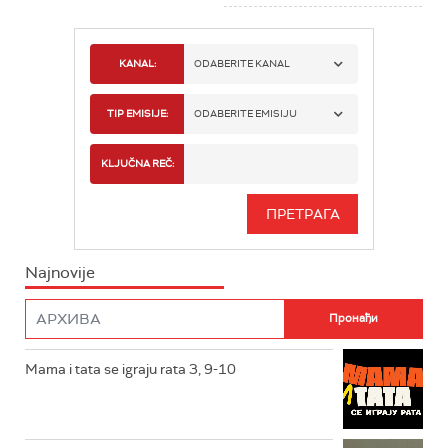
KANAL:
ODABERITE KANAL
RTS 1
TIP EMISIJE:
ODABERITE EMISIJU
RTS 2
SPORT
KLJUČNA REČ:
RTS 3
SERIJA
RTS SVET
INFO
Najnovije
RTS NAUKA
FILM
RTS DRAMA
Mama i tata se igraju rata 3, 9-10
RTS ŽIVOT
RTS KLASIKA