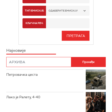
РТС 1
ТИП ЕМИСИЈЕ:
ОДАБЕРИТЕ ЕМИСИЈУ
РТС 2
СПОРТ
КЉУЧНА РЕЧ:
РТС 3
СЕРИЈА
РТС СВЕТ
ИНФО
Најновије
РТС НАУКА
ФИЛМ
РТС ДРАМА
Петровачка цеста
РТС ЖИВОТ
РТС КЛАСИКА
РТС КОЛО
Лако је Ралету, 4-40
РТС ТРЕЗОР