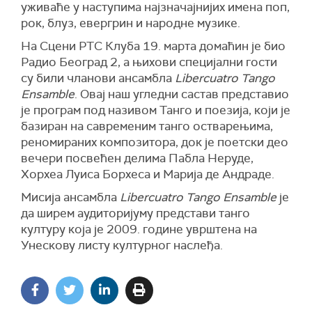
уживаће у наступима најзначајнијих имена поп,
рок, блуз, евергрин и народне музике.
На Сцени РТС Клуба 19. марта домаћин је био
Радио Београд 2, а њихови специјални гости
су били чланови ансамбла
Libercuatro Tango
Ensamble
. Овај наш угледни састав представио
је програм под називом Танго и поезија, који је
базиран на савременим танго остварењима,
реномираних композитора, док је поетски део
вечери посвећен делима Пабла Неруде,
Хорхеа Луиса Борхеса и Марија де Андраде.
Мисија ансамбла
Libercuatro Tango Ensamble
је
да ширем аудиторијуму представи танго
културу која је 2009. године уврштена на
Унескову листу културног наслеђа.