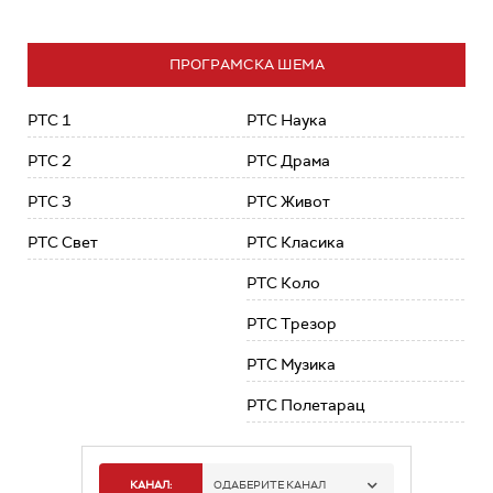
ПРОГРАМСКА ШЕМА
РТС 1
РТС Наука
РТС 2
РТС Драма
РТС 3
РТС Живот
РТС Свет
РТС Класика
РТС Коло
РТС Трезор
РТС Музика
РТС Полетарац
КАНАЛ:
ОДАБЕРИТЕ КАНАЛ