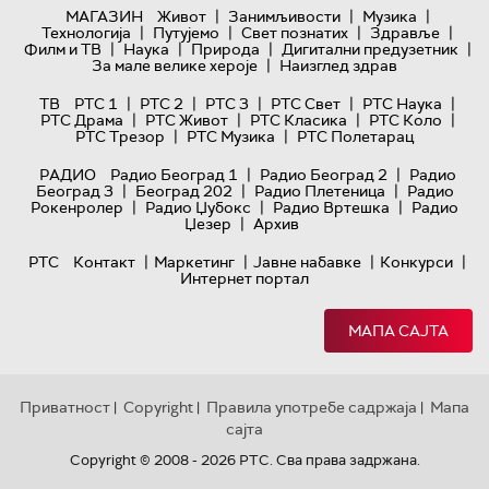
|
|
|
МАГАЗИН
Живот
Занимљивости
Музика
|
|
|
|
Технологијa
Путујемо
Свет познатих
Здравље
|
|
|
|
Филм и ТВ
Наука
Природа
Дигитални предузетник
|
За мале велике хероје
Наизглед здрав
|
|
|
|
|
ТВ
РТС 1
РТС 2
РТС 3
РТС Свет
РТС Наука
|
|
|
|
РТС Драма
РТС Живот
РТС Класика
РТС Коло
|
|
РТС Трезор
РТС Музика
РТС Полетарац
|
|
РАДИО
Радио Београд 1
Радио Београд 2
Радио
|
|
|
Београд 3
Београд 202
Радио Плетеница
Радио
|
|
|
Рокенролер
Радио Џубокс
Радио Вртешка
Радио
|
Џезер
Архив
|
|
|
|
РТС
Контакт
Маркетинг
Јавне набавке
Конкурси
Интернет портал
МАПА САЈТА
Приватност
Copyright
Правила употребе садржаја
Мапа
|
|
|
сајта
Copyright © 2008 - 2026 РТС. Сва права задржана.