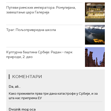
РТС МУЗИКА
Путеви римских императора: Ромулијана,
завештање цара Галерија
РТС ПОЛЕТАРАЦ
Траг: Пољопривредна школа
Културна баштина Србије: Радан – парк
природе, 2. део
КОМЕНТАРИ
Da, ali...
Како преживети прва три дана катастрофе у Србији, и за
шта нас припрема ЕУ
Dvojnik mog oca