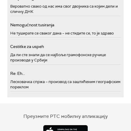
Вероватно свако од нас има свог двојника са којим дели и
сличну ДНК
Nemogućnost tusiranja
Не туширате се сваког дана – не стидите се, то је здраво
Cestitke za uspeh
Да ли сте знали да се најбоље грамофонске ручице
производе у Србији
Re: Eh...
Лесковачка спржа – производ са заштићеним географским
пореклом
Преузмите РТС мобилну апликацију