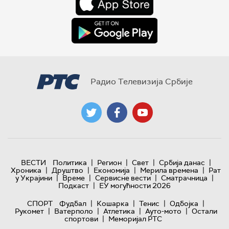
Радио Телевизија Србије
|
|
|
|
ВЕСТИ
Политика
Регион
Свет
Србија данас
|
|
|
|
Хроника
Друштво
Економија
Мерила времена
Рат
|
|
|
|
у Украјини
Време
Сервисне вести
Сматрачница
|
Подкаст
ЕУ могућности 2026
|
|
|
|
СПОРТ
Фудбал
Кошарка
Тенис
Одбојка
|
|
|
|
Рукомет
Ватерполо
Атлетика
Ауто-мото
Остали
|
спортови
Меморијал РТС