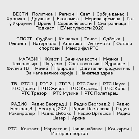
|
|
|
|
ВЕСТИ
Политика
Регион
Свет
Србија данас
|
|
|
|
Хроника
Друштво
Економија
Мерила времена
Рат
|
|
|
|
у Украјини
Време
Сервисне вести
Сматрачница
|
Подкаст
ЕУ могућности 2026
|
|
|
|
СПОРТ
Фудбал
Кошарка
Тенис
Одбојка
|
|
|
|
Рукомет
Ватерполо
Атлетика
Ауто-мото
Остали
|
спортови
Меморијал РТС
|
|
|
МАГАЗИН
Живот
Занимљивости
Музика
|
|
|
|
Технологијa
Путујемо
Свет познатих
Здравље
|
|
|
|
Филм и ТВ
Наука
Природа
Дигитални предузетник
|
За мале велике хероје
Наизглед здрав
|
|
|
|
|
ТВ
РТС 1
РТС 2
РТС 3
РТС Свет
РТС Наука
|
|
|
|
РТС Драма
РТС Живот
РТС Класика
РТС Коло
|
|
РТС Трезор
РТС Музика
РТС Полетарац
|
|
РАДИО
Радио Београд 1
Радио Београд 2
Радио
|
|
|
Београд 3
Београд 202
Радио Плетеница
Радио
|
|
|
Рокенролер
Радио Џубокс
Радио Вртешка
Радио
|
Џезер
Архив
|
|
|
|
РТС
Контакт
Маркетинг
Јавне набавке
Конкурси
Интернет портал