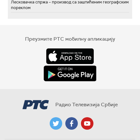
Лесковачка спржа – производ са заштићеним географским
пореклом
Преузмите РТС мобилну апликацију
Радио Телевизија Србије