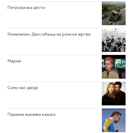
Петровачка цеста
РТС ЖИВОТ
РТС КЛАСИКА
РТС КОЛО
Романипен: Дан сећања на ромске жртве
РТС ТРЕЗОР
РТС МУЗИКА
Марни
РТС ПОЛЕТАРАЦ
Само нас двоје
Пушење изазива кашаљ