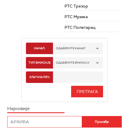
РТС Трезор
РТС Музика
РТС Полетарац
КАНАЛ:
ОДАБЕРИТЕ КАНАЛ
РТС 1
ТИП ЕМИСИЈЕ:
ОДАБЕРИТЕ ЕМИСИЈУ
РТС 2
СПОРТ
КЉУЧНА РЕЧ:
РТС 3
СЕРИЈА
РТС СВЕТ
ИНФО
Најновије
РТС НАУКА
ФИЛМ
РТС ДРАМА