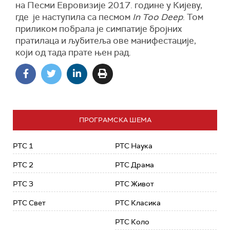
на Песми Евровизије 2017. године у Кијеву,
где је наступила са песмом
In Too Deep
. Том
приликом побрала је симпатије бројних
пратилаца и љубитеља ове манифестације,
који од тада прате њен рад.
ПРОГРАМСКА ШЕМА
РТС 1
РТС Наука
РТС 2
РТС Драма
РТС 3
РТС Живот
РТС Свет
РТС Класика
РТС Коло