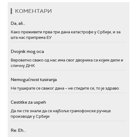
КОМЕНТАРИ
Da, ali...
Како преживети прва три дана катастрофе у Србији, и за
шта нас припрема ЕУ
Dvojnik mog oca
Вероватно свако од нас има свог двојника са којим дели и
сличну ДНК
Nemogućnost tusiranja
Не туширате се сваког дана – не стидите се, то је здраво
Cestitke za uspeh
Да ли сте знали да се најбоље грамофонске ручице
производе у Србији
Re: Eh...