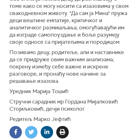
томе како се могу носити са изазовима у свом
свакодневном животу. "Да сам ја Мина" пружа
деци вештине емпатије, критичког и
аналитичког размишљања, омогућавајући им
да изграде самопоуздање и боље разумеју
своје односе са пријатељима и породицом.
Позивамо децу, родитеље, али и наставнике
да се придруже овим важним анализама,
покрену између себе важне и искрене
разговоре, и пронађу нове начине за
решавање изазова.
Уредник Марија Тошић
Стручни сарадник мр Гордана Мијалковић
Стојиљковић, дечји психолог
Редитељ Марко Јефтић