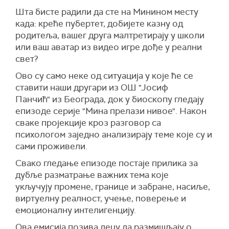
Шта бисте радили да сте на Минином месту
када: креће пубертет, добијете казну од
родитеља, вашег друга малтретирају у школи
или ваш аватар из видео игре дође у реални
свет?
Ово су само неке од ситуација у које ће се
ставити наши другари из ОШ "Јосиф
Панчић" из Београда, док у биоскопу гледају
епизоде серије "Мина прелази нивое". Након
сваке пројекције кроз разговор са
психологом заједно анализирају теме које су и
сами проживели.
Свако гледање епизоде постаје прилика за
дубље разматрање важних тема које
укључују промене, границе и забране, насиље,
виртуелну реалност, учење, поверење и
емоционалну интелигенцију.
Ова емисија позива децу да размишљају о