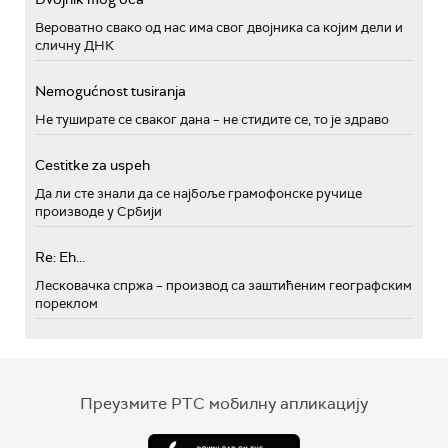
Вероватно свако од нас има свог двојника са којим дели и
сличну ДНК
Nemogućnost tusiranja
Не туширате се сваког дана – не стидите се, то је здраво
Cestitke za uspeh
Да ли сте знали да се најбоље грамофонске ручице
производе у Србији
Re: Eh...
Лесковачка спржа – производ са заштићеним географским
пореклом
Преузмите РТС мобилну апликацију