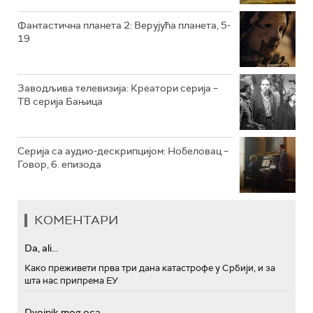
РТС МУЗИКА
Фантастична планета 2: Верујућа планета, 5-
19
РТС ПОЛЕТАРАЦ
Заводљива телевизија: Креатори серија –
ТВ серија Бањица
Серија са аудио-дескрипцијом: Нобеловац –
Говор, 6. епизода
КОМЕНТАРИ
Da, ali...
Како преживети прва три дана катастрофе у Србији, и за
шта нас припрема ЕУ
Dvojnik mog oca