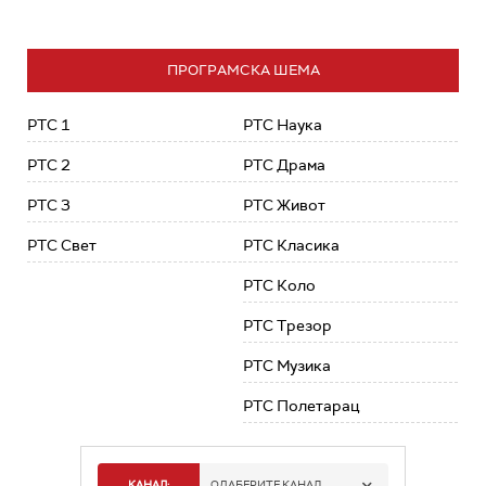
ПРОГРАМСКА ШЕМА
РТС 1
РТС Наука
РТС 2
РТС Драма
РТС 3
РТС Живот
РТС Свет
РТС Класика
РТС Коло
РТС Трезор
РТС Музика
РТС Полетарац
КАНАЛ:
ОДАБЕРИТЕ КАНАЛ