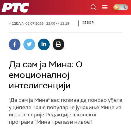
РТС
ИЗВОР:
НЕДЕЉА, 05.07.2026, 22:08 -> 12:19
Да сам ја Мина: О
емоционалној
интелигенцији
"Да сам ја Мина" вас позива да поново уђете
у ципеле наше популарне јунакиње Мине из
игране серије Редакције школског
програма "Мина прелази нивое"!