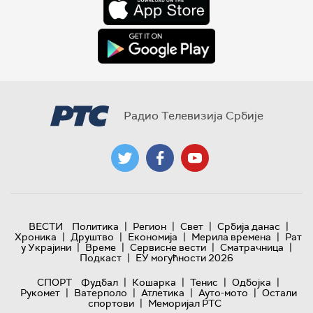
Радио Телевизија Србије
|
|
|
|
ВЕСТИ
Политика
Регион
Свет
Србија данас
|
|
|
|
Хроника
Друштво
Економија
Мерила времена
Рат
|
|
|
|
у Украјини
Време
Сервисне вести
Сматрачница
|
Подкаст
ЕУ могућности 2026
|
|
|
|
СПОРТ
Фудбал
Кошарка
Тенис
Одбојка
|
|
|
|
Рукомет
Ватерполо
Атлетика
Ауто-мото
Остали
|
спортови
Меморијал РТС