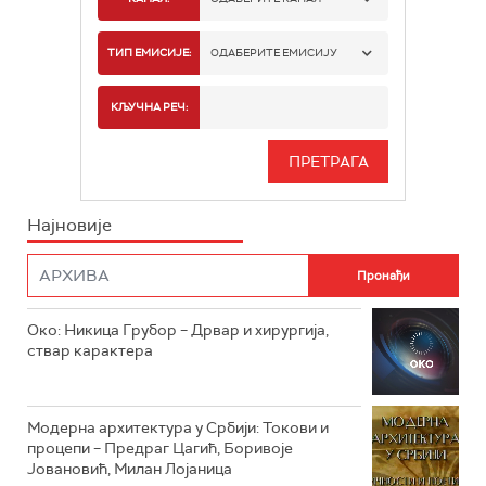
РТС 1
ТИП ЕМИСИЈЕ:
ОДАБЕРИТЕ ЕМИСИЈУ
РТС 2
СПОРТ
КЉУЧНА РЕЧ:
РТС 3
СЕРИЈА
РТС СВЕТ
ИНФО
Најновије
РТС НАУКА
ФИЛМ
РТС ДРАМА
Око: Никица Грубор – Дрвар и хирургија,
РТС ЖИВОТ
ствар карактера
РТС КЛАСИКА
РТС КОЛО
Модерна архитектура у Србији: Токови и
процепи – Предраг Цагић, Боривоје
Јовановић, Милан Лојаница
РТС ТРЕЗОР