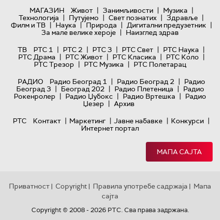
|
|
|
МАГАЗИН
Живот
Занимљивости
Музика
|
|
|
|
Технологијa
Путујемо
Свет познатих
Здравље
|
|
|
|
Филм и ТВ
Наука
Природа
Дигитални предузетник
|
За мале велике хероје
Наизглед здрав
|
|
|
|
|
ТВ
РТС 1
РТС 2
РТС 3
РТС Свет
РТС Наука
|
|
|
|
РТС Драма
РТС Живот
РТС Класика
РТС Коло
|
|
РТС Трезор
РТС Музика
РТС Полетарац
|
|
РАДИО
Радио Београд 1
Радио Београд 2
Радио
|
|
|
Београд 3
Београд 202
Радио Плетеница
Радио
|
|
|
Рокенролер
Радио Џубокс
Радио Вртешка
Радио
|
Џезер
Архив
|
|
|
|
РТС
Контакт
Маркетинг
Јавне набавке
Конкурси
Интернет портал
МАПА САЈТА
Приватност
Copyright
Правила употребе садржаја
Мапа
|
|
|
сајта
Copyright © 2008 - 2026 РТС. Сва права задржана.