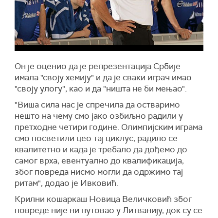
Он је оценио да је репрезентација Србије
имала "своју хемију" и да је сваки играч имао
"своју улогу", као и да "ништа не би мењао".
"Виша сила нас је спречила да остваримо
нешто на чему смо јако озбиљно радили у
претходне четири године. Олимпијским играма
смо посветили цео тај циклус, радило се
квалитетно и када је требало да дођемо до
самог врха, евентуално до квалификација,
због повреда нисмо могли да одржимо тај
ритам", додао је Ивковић.
Крилни кошаркаш Новица Величковић због
повреде није ни путовао у Литванију, док су се