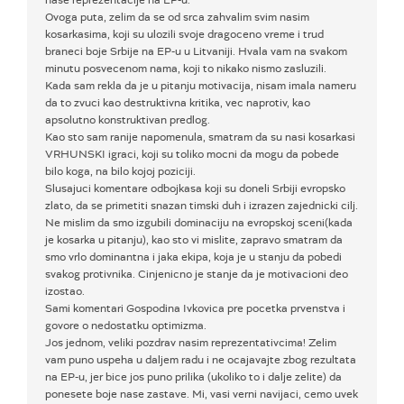
nase reprezentacije na EP-u.
Ovoga puta, zelim da se od srca zahvalim svim nasim
kosarkasima, koji su ulozili svoje dragoceno vreme i trud
braneci boje Srbije na EP-u u Litvaniji. Hvala vam na svakom
minutu posvecenom nama, koji to nikako nismo zasluzili.
Kada sam rekla da je u pitanju motivacija, nisam imala nameru
da to zvuci kao destruktivna kritika, vec naprotiv, kao
apsolutno konstruktivan predlog.
Kao sto sam ranije napomenula, smatram da su nasi kosarkasi
VRHUNSKI igraci, koji su toliko mocni da mogu da pobede
bilo koga, na bilo kojoj poziciji.
Slusajuci komentare odbojkasa koji su doneli Srbiji evropsko
zlato, da se primetiti snazan timski duh i izrazen zajednicki cilj.
Ne mislim da smo izgubili dominaciju na evropskoj sceni(kada
je kosarka u pitanju), kao sto vi mislite, zapravo smatram da
smo vrlo dominantna i jaka ekipa, koja je u stanju da pobedi
svakog protivnika. Cinjenicno je stanje da je motivacioni deo
izostao.
Sami komentari Gospodina Ivkovica pre pocetka prvenstva i
govore o nedostatku optimizma.
Jos jednom, veliki pozdrav nasim reprezentativcima! Zelim
vam puno uspeha u daljem radu i ne ocajavajte zbog rezultata
na EP-u, jer bice jos puno prilika (ukoliko to i dalje zelite) da
ponesete boje nase zastave. Mi, vasi verni navijaci, cemo uvek