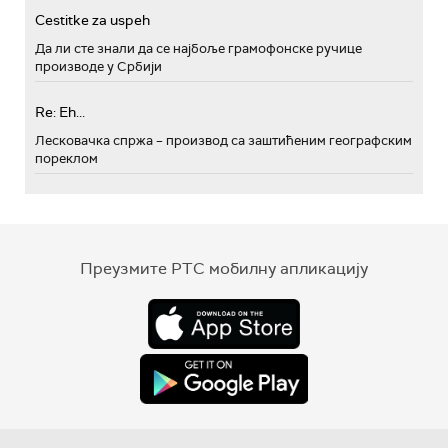
Cestitke za uspeh
Да ли сте знали да се најбоље грамофонске ручице
производе у Србији
Re: Eh...
Лесковачка спржа – производ са заштићеним географским
пореклом
Преузмите РТС мобилну апликацију