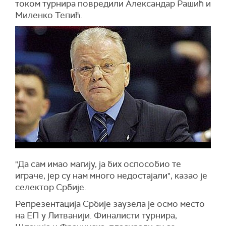
током турнира повредили Александар Рашић и
Миленко Тепић.
"Да сам имао магију, ја бих оспособио те
играче, јер су нам много недостајали", казао је
селектор Србије.
Репрезентација Србије заузела је осмо место
на ЕП у Литванији. Финалисти турнира,