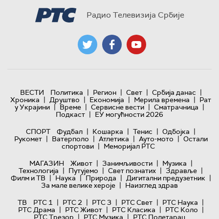
Радио Телевизија Србије
|
|
|
|
ВЕСТИ
Политика
Регион
Свет
Србија данас
|
|
|
|
Хроника
Друштво
Економија
Мерила времена
Рат
|
|
|
|
у Украјини
Време
Сервисне вести
Сматрачница
|
Подкаст
ЕУ могућности 2026
|
|
|
|
СПОРТ
Фудбал
Кошарка
Тенис
Одбојка
|
|
|
|
Рукомет
Ватерполо
Атлетика
Ауто-мото
Остали
|
спортови
Меморијал РТС
|
|
|
МАГАЗИН
Живот
Занимљивости
Музика
|
|
|
|
Технологијa
Путујемо
Свет познатих
Здравље
|
|
|
|
Филм и ТВ
Наука
Природа
Дигитални предузетник
|
За мале велике хероје
Наизглед здрав
|
|
|
|
|
ТВ
РТС 1
РТС 2
РТС 3
РТС Свет
РТС Наука
|
|
|
|
РТС Драма
РТС Живот
РТС Класика
РТС Коло
|
|
РТС Трезор
РТС Музика
РТС Полетарац