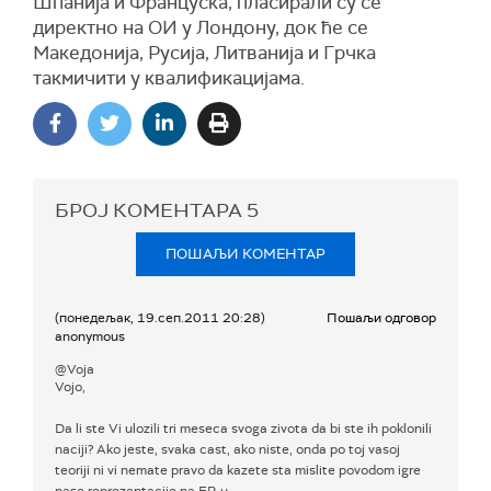
Шпанија и Француска, пласирали су се
директно на ОИ у Лондону, док ће се
Македонија, Русија, Литванија и Грчка
такмичити у квалификацијама.
БРОЈ КОМЕНТАРА
5
ПОШАЉИ КОМЕНТАР
(понедељак, 19.сеп.2011 20:28)
Пошаљи одговор
anonymous
@Voja
Vojo,
Da li ste Vi ulozili tri meseca svoga zivota da bi ste ih poklonili
naciji? Ako jeste, svaka cast, ako niste, onda po toj vasoj
teoriji ni vi nemate pravo da kazete sta mislite povodom igre