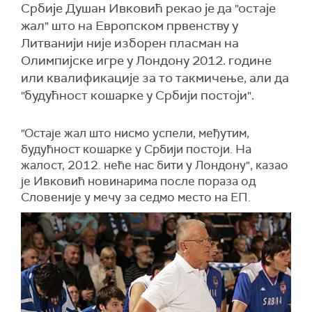
Србије Душан Ивковић рекао је да "остаје
жал" што на Европском првенству у
Литванији није изборен пласман на
Олимпијске игре у Лондону 2012. године
или квалификације за то такмичење, али да
"будућност кошарке у Србији постоји".
"Остаје жал што нисмо успели, међутим,
будућност кошарке у Србији постоји. На
жалост, 2012. неће нас бити у Лондону", казао
је Ивковић новинарима после пораза од
Словеније у мечу за седмо место на ЕП.