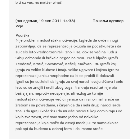
biti uz vas, no matter what!
(понедељак, 19.сеп.2011 14:33)
Пошаљи одговор
Voja
Podrška
Nije problem nedostatak motivacije. Izgleda da ovde mnogi
zaboravljaju da se reprezentacija okupila na početku leta i da
su celo leto vredno trenirali i znojili se, dok se većina ljudi u
Srbiji odmarala ili brčkala negde na moru. Naši ključni igrači
Teodosić, Krstić, Savanović, Kešelj, Mačvan... su igrači koji
igraju za velike klubove i imaju velike ugovore i kojima igre za
reprezentaciju nisu neophodne da bi se probili ili dokazali.
Igrali su jer su želeli da igraju za svoj narod i svoju državu i celo
leto su se znojili i radili zbog toga. Na kraju rezultat nije bio
baš sjajan, naprotiv neuspeh je, ali razlog za to nije
nedostatak motivacije već činjenica da nismo imali sreće sa
žrebom i sa povredama, i činjenica da i neki drugi narodi sada
znaju da igraju košarku i da mi više nismo ti koji dominiraju i od
kojih sve zavisi, već smo samo jedna od nekoliko
reprezentacija koja može da osvoji medalju i to samo ako se
poklopi da budemo u dobroj formi i da imamo sreće.