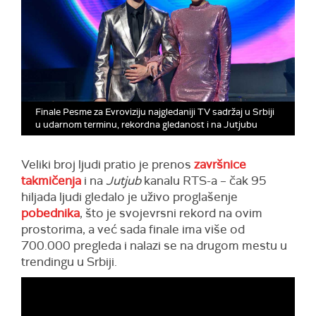
Finale Pesme za Evroviziju najgledaniji TV sadržaj u Srbiji
u udarnom terminu, rekordna gledanost i na Jutjubu
Veliki broj ljudi pratio je prenos
završnice
takmičenja
i na
Jutjub
kanalu RTS-a – čak 95
hiljada ljudi gledalo je uživo proglašenje
pobednika
, što je svojevrsni rekord na ovim
prostorima, a već sada finale ima više od
700.000 pregleda i nalazi se na drugom mestu u
trendingu u Srbiji.