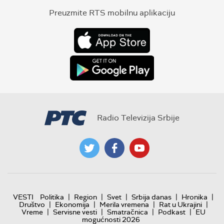
Preuzmite RTS mobilnu aplikaciju
Radio Televizija Srbije
|
|
|
|
|
VESTI
Politika
Region
Svet
Srbija danas
Hronika
|
|
|
|
Društvo
Ekonomija
Merila vremena
Rat u Ukrajini
|
|
|
|
Vreme
Servisne vesti
Smatračnica
Podkast
EU
mogućnosti 2026