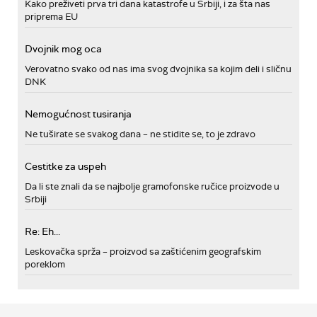
Kako preživeti prva tri dana katastrofe u Srbiji, i za šta nas
priprema EU
Dvojnik mog oca
Verovatno svako od nas ima svog dvojnika sa kojim deli i sličnu
DNK
Nemogućnost tusiranja
Ne tuširate se svakog dana – ne stidite se, to je zdravo
Cestitke za uspeh
Da li ste znali da se najbolje gramofonske ručice proizvode u
Srbiji
Re: Eh...
Leskovačka sprža – proizvod sa zaštićenim geografskim
poreklom