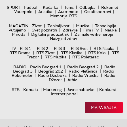
|
|
|
|
|
SPORT
Fudbal
Košarka
Tenis
Odbojka
Rukomet
|
|
|
|
Vaterpolo
Atletika
Auto-moto
Ostali sportovi
Memorijal RTS
|
|
|
|
MAGAZIN
Život
Zanimljivosti
Muzika
Tehnologija
|
|
|
|
|
Putujemo
Svet poznatih
Zdravlje
Film i TV
Nauka
|
|
|
Priroda
Digitalni preduzetnik
Za male velike heroje
Naizgled zdrav
|
|
|
|
|
TV
RTS 1
RTS 2
RTS 3
RTS Svet
RTS Nauka
|
|
|
|
RTS Drama
RTS Život
RTS Klasika
RTS Kolo
RTS
|
|
Trezor
RTS Muzika
RTS Poletarac
|
|
RADIO
Radio Beograd 1
Radio Beograd 2
Radio
|
|
|
Beograd 3
Beograd 202
Radio Pletenica
Radio
|
|
|
Rokenroler
Radio Džuboks
Radio Vrteška
Radio
|
Džezer
Arhiv
|
|
|
RTS
Kontakt
Marketing
Javne nabavke
Konkursi
|
Internet portal
MAPA SAJTA