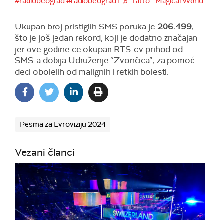
#radiobeograd
#radiobeograd1
♬ Tatto - Magical World
Ukupan broj pristiglih SMS poruka je
206.499
,
što je još jedan rekord, koji je dodatno značajan
jer ove godine celokupan RTS-ov prihod od
SMS-a dobija Udruženje “Zvončica”, za pomoć
deci obolelih od malignih i retkih bolesti.
Pesma za Evroviziju 2024
Vezani članci