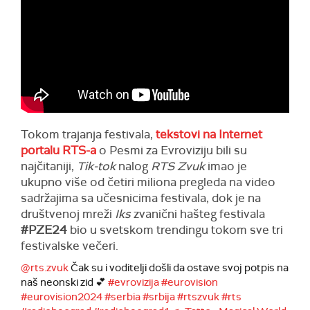
Tokom trajanja festivala,
tekstovi na Internet
portalu RTS-a
o Pesmi za Evroviziju bili su
najčitaniji,
Tik-tok
nalog
RTS Zvuk
imao je
ukupno više od četiri miliona pregleda na video
sadržajima sa učesnicima festivala, dok je na
društvenoj mreži
Iks
zvanični hašteg festivala
#PZE24
bio u svetskom trendingu tokom sve tri
festivalske večeri.
@rts.zvuk
Čak su i voditelji došli da ostave svoj potpis na
naš neonski zid 💕
#evrovizija
#eurovision
#eurovision2024
#serbia
#srbija
#rtszvuk
#rts