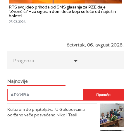
RTS svoj deo prihoda od SMS glasanja za PZE daje
"Zvončici" – za siguran dom dece koja se leče od najtežih
bolesti
07. 03. 2024.
četvrtak, 06. avgust 2026.
Prognoza
Najnovije
Kulturom do prijateljstva: U Golubovcima
održano veče posvećeno Nikoli Tesli