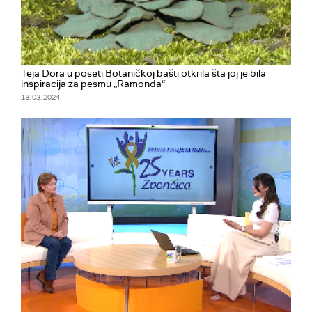
Teja Dora u poseti Botaničkoj bašti otkrila šta joj je bila
inspiracija za pesmu „Ramonda“
13. 03. 2024.