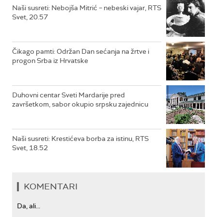
Naši susreti: Nebojša Mitrić – nebeski vajar, RTS
Svet, 20.57
Čikago pamti: Održan Dan sećanja na žrtve i
progon Srba iz Hrvatske
Duhovni centar Sveti Mardarije pred
završetkom, sabor okupio srpsku zajednicu
Naši susreti: Krestićeva borba za istinu, RTS
Svet, 18.52
KOMENTARI
Da, ali...