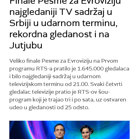
Finale Pesme za Evroviziju
najgledaniji TV sadržaj u
Srbiji u udarnom terminu,
rekordna gledanost i na
Jutjubu
Veliko finale Pesme za Evroviziju na Prvom
programu RTS-a pratilo je 1.645.000 gledalaca
i bilo najgledaniji sadržaj u udarnom
televizijskom terminu od 21.00. Svaki četvrti
gledalac televizije pratio je RTS-ov šou-
program koji je trajao tri i po sata, uz ostvaren
udeo u gledanosti od 25 odsto.