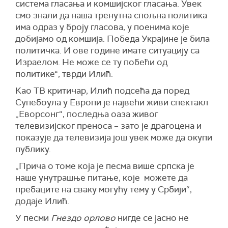
система гласања и комшијског гласања. Увек
смо знали да наша тренутна спољна политика
има одраз у броју гласова, у поенима које
добијамо од комшија. Победа Украјине је била
политичка. И ове године имате ситуацију са
Израелом. Не може се ту побећи од
политике“, тврди Илић.
Као ТВ критичар, Илић подсећа да поред
Супебоула у Европи је највећи живи спектакл
„Еворсонг“, последња оаза живог
телевизијског преноса – зато је драгоцена и
показује да телевизија још увек може да окупи
публику.
„Прича о томе која је песма више српска је
наше унутрашње питање, које можете да
пребаците на сваку могућу тему у Србији“,
додаје Илић.
У песми
Гнездо орлово
нигде се јасно не