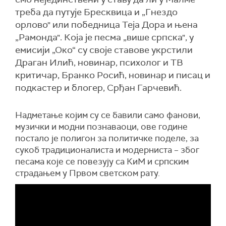
треба да путује Бресквица и „Гнездо
орлово" или победница Теја Дора и њена
„Рамонда". Која је песма „више српска", у
емисији „Око“ су своје ставове укрстили
Драган Илић, новинар, психолог и ТВ
критичар, Бранко Росић, новинар и писац и
подкастер и блогер, Срђан Гарчевић.
Надметање којим су се бавили само фанови,
музички и модни познаваоци, ове године
постало је полигон за политичке поделе, за
сукоб традиционалиста и модерниста – због
песама које се повезују са КиМ и српским
страдањем у Првом светском рату.