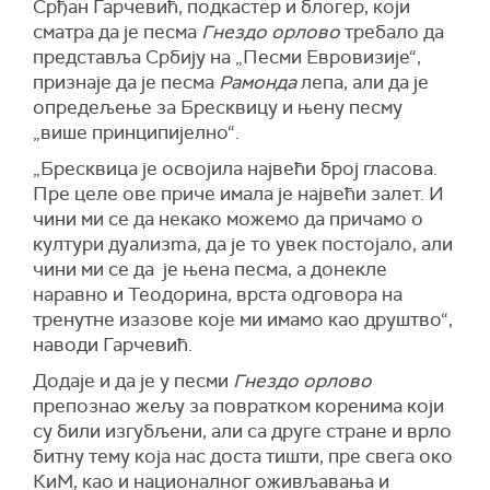
Срђан Гарчевић, подкастер и блогер, који
сматра да је песма
Гнездо орлово
требало да
представља Србију на „Песми Евровизије“,
признаје да је песма
Рамонда
лепа, али да је
опредељење за Бресквицу и њену песму
„више принципијелно“.
„Бресквица је освојила највећи број гласова.
Пре целе ове приче имала је највећи залет. И
чини ми се да некако можемо да причамо о
култури дуализma, да је то увек постојало, али
чини ми се да је њена песма, а донекле
наравно и Теодорина, врста одговора на
тренутне изазове које ми имамо као друштво“,
наводи Гарчевић.
Додаје и да је у песми
Гнездо орлово
препознао жељу за повратком коренима који
су били изгубљени, али са друге стране и врло
битну тему која нас доста тишти, пре свега око
КиМ, као и националног оживљавања и