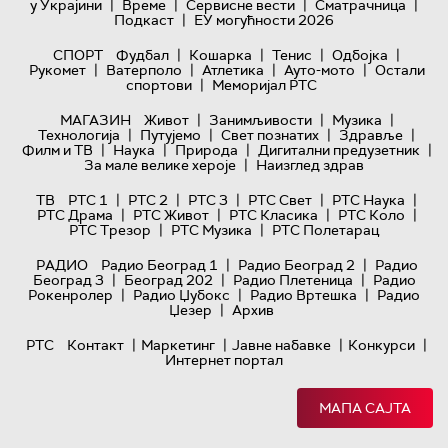
|
|
|
|
у Украјини
Време
Сервисне вести
Сматрачница
|
Подкаст
ЕУ могућности 2026
|
|
|
|
СПОРТ
Фудбал
Кошарка
Тенис
Одбојка
|
|
|
|
Рукомет
Ватерполо
Атлетика
Ауто-мото
Остали
|
спортови
Меморијал РТС
|
|
|
МАГАЗИН
Живот
Занимљивости
Музика
|
|
|
|
Технологијa
Путујемо
Свет познатих
Здравље
|
|
|
|
Филм и ТВ
Наука
Природа
Дигитални предузетник
|
За мале велике хероје
Наизглед здрав
|
|
|
|
|
ТВ
РТС 1
РТС 2
РТС 3
РТС Свет
РТС Наука
|
|
|
|
РТС Драма
РТС Живот
РТС Класика
РТС Коло
|
|
РТС Трезор
РТС Музика
РТС Полетарац
|
|
РАДИО
Радио Београд 1
Радио Београд 2
Радио
|
|
|
Београд 3
Београд 202
Радио Плетеница
Радио
|
|
|
Рокенролер
Радио Џубокс
Радио Вртешка
Радио
|
Џезер
Архив
|
|
|
|
РТС
Контакт
Маркетинг
Јавне набавке
Конкурси
Интернет портал
МАПА САЈТА