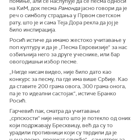
помиње, али се наслућује да се песма односи
на КиМ, док песма
Рамонда
јасно говори да је
реч о симболу страдања у Првом светском
рату, што је и сама Теја Дора рекла да јој је
било инспирација.
Росић истиче да имамо жестоко учитавање у
поп културу и да је „Песма Евровизије“ за нас
озбиљнија него за друге учеснике, или бар
овогодишњи избор песме.
„Нигде нисам видео, није било дато као
конкурс за песму, па где има више Србије. Као
да ставите 200 грама овога, 300 грама онога,
па је то идеални састојак“, истиче Бранко
Росић.
Гарчевић пак, сматра да учитавање
„српскости“ није нешто што је потекло од оних
који подржавају Бресквицу, већ да су то
урадили противници који су тврдили да је
њена песма „пројекат службе“, „саундтрек за