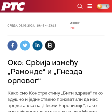
РТС
ИЗВОР:
СРЕДА, 06.03.2024, 19:45 -> 23:13
РТС
Око: Србија између
„Рамонде“ и „Гнезда
орловог“
Како смо Констрактину „Бити здрава“ тако
здушно и јединствено прихватили да нас
представља на „Песми Евровизије", тако
смо нејединствени у ставу да ли у Малме