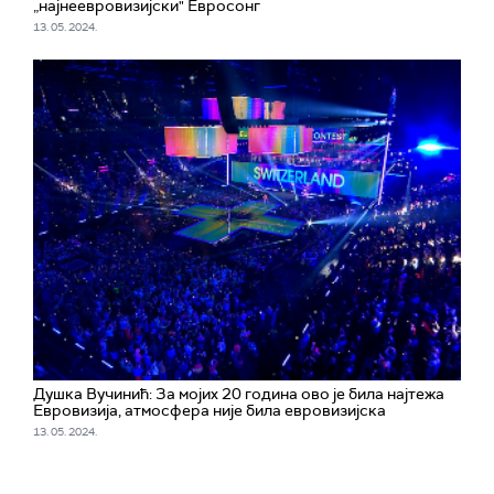
„најнеевровизијски" Евросонг
13. 05. 2024.
Душка Вучинић: За мојих 20 година ово је била најтежа
Евровизија, атмосфера није била евровизијска
13. 05. 2024.