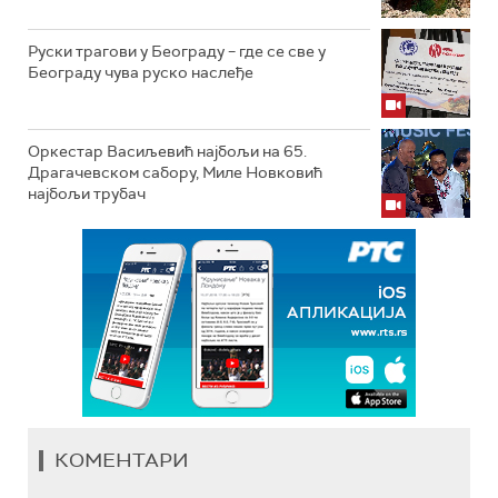
Руски трагови у Београду – где се све у
Београду чува руско наслеђе
Оркестар Васиљевић најбољи на 65.
Драгачевском сабору, Миле Новковић
најбољи трубач
КОМЕНТАРИ