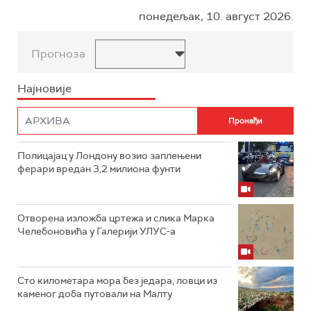
понедељак, 10. август 2026.
Прогноза
Најновије
Полицајац у Лондону возио заплењени
ферари вредан 3,2 милиона фунти
Отворена изложба цртежа и слика Марка
Челебоновића у Галерији УЛУС-а
Сто километара мора без једара, ловци из
каменог доба путовали на Малту