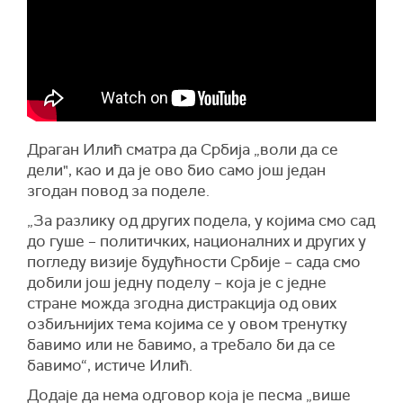
Драган Илић сматра да Србија „воли да се
дели", као и да је ово био само још један
згодан повод за поделе.
„За разлику од других подела, у којима смо сад
до гуше – политичких, националних и других у
погледу визије будућности Србије – сада смо
добили још једну поделу – која је с једне
стране можда згодна дистракција од ових
озбиљнијих тема којима се у овом тренутку
бавимо или не бавимо, а требало би да се
бавимо“, истиче Илић.
Додаје да нема одговор која је песма „више