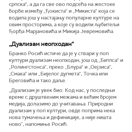
српска“, а да га све ово подсећа на жестоке
борбе између „Ђокиста“ и „Микиста“ која се
водила још у настајању популарне културе на
овим просторима, а које су водили љубитељи
Ђорђа Марјановића и Микија Јевремовића.
„Дуализам неопходан“
Бранко Росић истиче да је у ствари у поп
култури дуализам неопходан, још од „Битлса“ и
„Ролингстонса“, преко „Блура“ и „Оејзиса“,
„Смака“ или „Бијелог дугмета“, Точка или
Бреговића и тако даље.
„Дуализам је увек био. Код нас, у последњи
време с друштвеним межама и већим бројем
медија, долазимо до учитавања. Природни
дуализам у поп култури, овде поприма нека
нова тумачења и дефиниције, а није ништа
ново”, напомиње Росић.