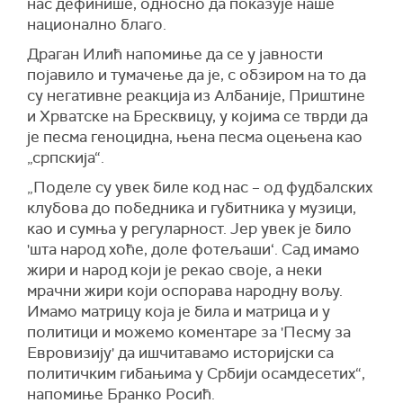
нас дефинише, односно да показује наше
национално благо.
Драган Илић напомиње да се у јавности
појавило и тумачење да је, с обзиром на то да
су негативне реакција из Албаније, Приштине
и Хрватске на Бресквицу, у којима се тврди да
је песма геноцидна, њена песма оцењена као
„српскија“.
„Поделе су увек биле код нас – од фудбалских
клубова до победника и губитника у музици,
као и сумња у регуларност. Јер увек је било
'шта народ хоће, доле фотељаши‘. Сад имамо
жири и народ који је рекао своје, а неки
мрачни жири који оспорава народну вољу.
Имамо матрицу која је била и матрица и у
политици и можемо коментаре за 'Песму за
Евровизију' да ишчитавамо историјски са
политичким гибањима у Србији осамдесетих“,
напомиње Бранко Росић.