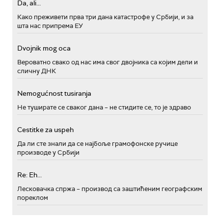
Da, ali...
Како преживети прва три дана катастрофе у Србији, и за
шта нас припрема ЕУ
Dvojnik mog oca
Вероватно свако од нас има свог двојника са којим дели и
сличну ДНК
Nemogućnost tusiranja
Не туширате се сваког дана – не стидите се, то је здраво
Cestitke za uspeh
Да ли сте знали да се најбоље грамофонске ручице
производе у Србији
Re: Eh...
Лесковачка спржа – производ са заштићеним географским
пореклом