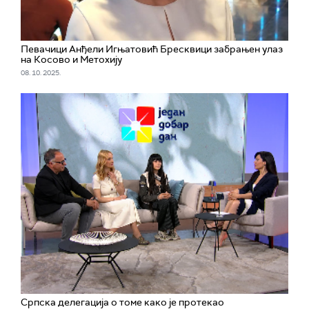
Певачици Анђели Игњатовић Бресквици забрањен улаз
на Косово и Метохију
08. 10. 2025.
Српска делегација о томе како је протекао