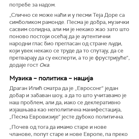
потребе за надом.
„Слично се може наћи и у песми Теја Доре са
симболиком рамонде. Песма је добра, музички
сасвим солидна, али ми је некако жао зато што
поново постоји осећај да је аутентични
народни глас био прегласан од стране људи,
који увек некако се труде да то спутају, да се
претварају да су експерти, а то је фрустријуће“,
додаје гост
Ока
.
Музика – политика – нација
Драган Илић сматра да је „Евросонг“ један
добар и забаван шоу, а да то што учитавамо је
наш проблем, али да, иако се деклеративно
изјашњава као неполитична манифестација,
„Песма Евровизије“ јесте дубоко политична.
„Почев од тога да имамо старе и нове
чланове, попут старе и нове Европе, па преко