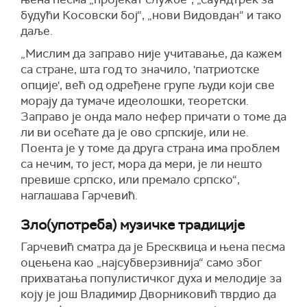
будући Косовски бој“, „нови Видовдан“ и тако
даље.
„Мислим да заправо није учитавање, да кажем
са стране, шта год то значило, 'патриотске
опције', већ од одређене групе људи који све
морају да тумаче идеолошки, теоретски.
Заправо је онда мало нефер причати о томе да
ли ви осећате да је ово српскије, или не.
Поента је у томе да друга страна има проблем
са нечим, то јест, мора да мери, је ли нешто
превише српско, или премало српско“,
наглашава Гарчевић.
Зло(употреба) музичке традиције
Гарчевић сматра да је Бресквица и њена песма
оцењена као „најсубверзивнија“ само због
прихватања популистичког духа и мелодије за
коју је још Владимир Дворниковић тврдио да