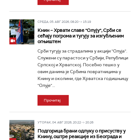
СРЕДА, 05. АВГ 2026, 08:20 -> 15:19
Книн – Хрвати славе "Олују", Срби се
сећају погрома и тугују за изгубљеним
огњиштем
Срби тугују за страдалима у акцији "Олуја".
Служени су парастоси у Србији, Републици
Српској и Хрватској. Посебно тешко у
овим данима је Србима повратницима у
Книну и околини, где Хрватска годишњицу
"Олује"...
Прочитај
УТОРАК, 04. АВГ 2026, 20:22 -> 20:26
Подгорица брани одлуку о присуству у
Книну, оштре реакције из Београда и