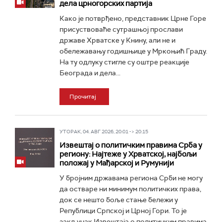
дела црногорских партија
Како је потврђено, представник Црне Горе
присуствоваће сутрашњој прослави
државе Хрватске у Книну, али не и
обележавању годишњице у Мркоњић Граду.
На ту одлуку стигле су оштре реакције
Београда и дела...
Прочитај
УТОРАК, 04. АВГ 2026, 20:01 -> 20:15
Извештај о политичким правима Срба у
региону: Најтеже у Хрватској, најбољи
положај у Мађарској и Румунији
У бројним државама региона Срби не могу
да остваре ни минимум политичких права,
док се нешто боље стање бележи у
Републици Српској и Црној Гори. То је
закључак Извештаја о политичким правима