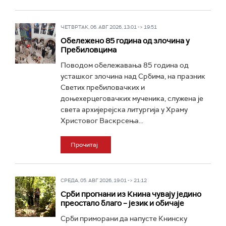
ЧЕТВРТАК, 06. АВГ 2026, 13:01 -> 19:51
Обележено 85 година од злочина у
Пребиловцима
Поводом обележавања 85 година од
усташког злочина над Србима, на празник
Светих пребиловачких и
доњехерцеговачких мученика, служена је
света архијерејска литургија у Храму
Христовог Васкрсења...
Прочитај
СРЕДА, 05. АВГ 2026, 19:01 -> 21:12
Срби прогнани из Книна чувају једино
преостало благо – језик и обичаје
Срби приморани да напусте Книнску