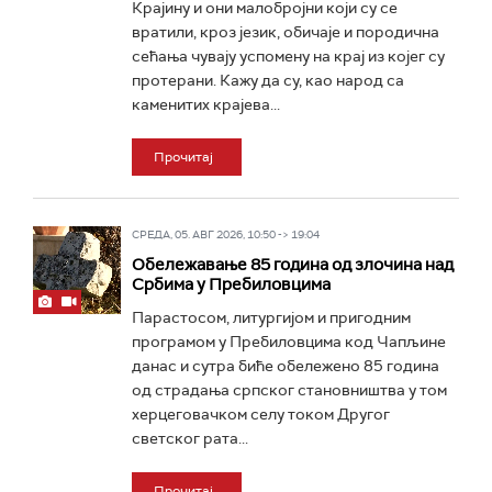
Крајину и они малобројни који су се
вратили, кроз језик, обичаје и породична
сећања чувају успомену на крај из којег су
протерани. Кажу да су, као народ са
каменитих крајева...
Прочитај
СРЕДА, 05. АВГ 2026, 10:50 -> 19:04
Обележавање 85 година од злочина над
Србима у Пребиловцима
Парастосом, литургијом и пригодним
програмом у Пребиловцима код Чапљине
данас и сутра биће обележено 85 година
од страдања српског становништва у том
херцеговачком селу током Другог
светског рата...
Прочитај