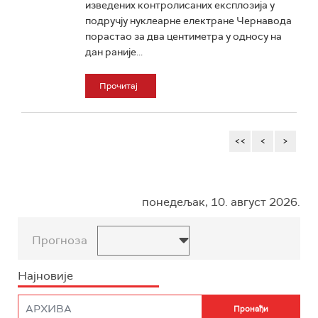
изведених контролисаних експлозија у
подручју нуклеарне електране Чернавода
порастао за два центиметра у односу на
дан раније...
Прочитај
<<
<
>
понедељак, 10. август 2026.
Прогноза
Најновије