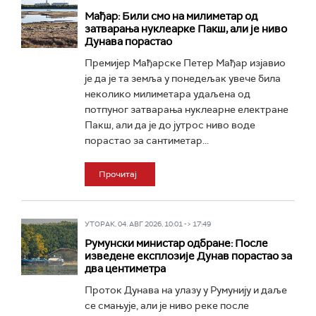
Мађар: Били смо на милиметар од
затварања нуклеарке Пакш, али је ниво
Дунава порастао
Премијер Мађарске Петер Мађар изјавио
је да је та земља у понедељак увече била
неколико милиметара удаљена од
потпуног затварања нуклеарне електране
Пакш, али да је до јутрос ниво воде
порастао за сантиметар...
Прочитај
УТОРАК, 04. АВГ 2026, 10:01 -> 17:49
Румунски министар одбране: После
изведене експлозије Дунав порастао за
два центиметра
Проток Дунава на улазу у Румунију и даље
се смањује, али је ниво реке после