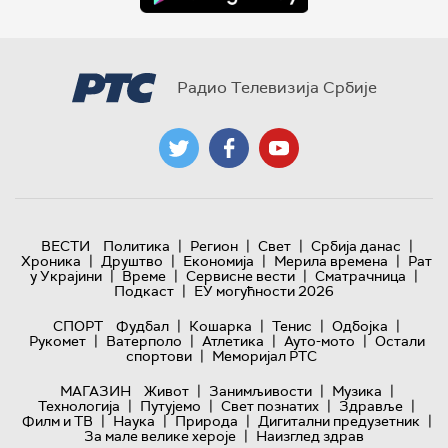
Радио Телевизија Србије
|
|
|
|
ВЕСТИ
Политика
Регион
Свет
Србија данас
|
|
|
|
Хроника
Друштво
Економија
Мерила времена
Рат
|
|
|
|
у Украјини
Време
Сервисне вести
Сматрачница
|
Подкаст
ЕУ могућности 2026
|
|
|
|
СПОРТ
Фудбал
Кошарка
Тенис
Одбојка
|
|
|
|
Рукомет
Ватерполо
Атлетика
Ауто-мото
Остали
|
спортови
Меморијал РТС
|
|
|
МАГАЗИН
Живот
Занимљивости
Музика
|
|
|
|
Технологијa
Путујемо
Свет познатих
Здравље
|
|
|
|
Филм и ТВ
Наука
Природа
Дигитални предузетник
|
За мале велике хероје
Наизглед здрав