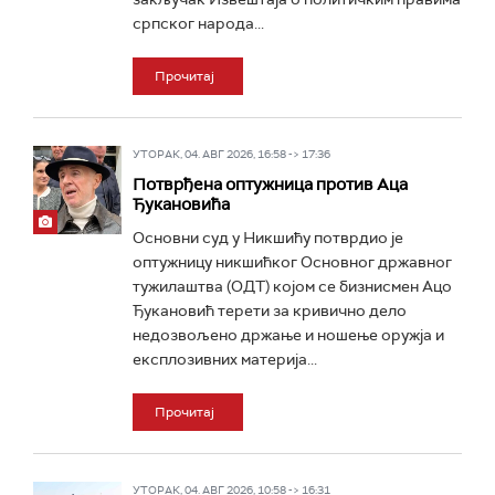
српског народа...
Прочитај
УТОРАК, 04. АВГ 2026, 16:58 -> 17:36
Потврђена оптужница против Аца
Ђукановића
Основни суд у Никшићу потврдио је
оптужницу никшићког Основног државног
тужилаштва (ОДТ) којом се бизнисмен Ацо
Ђукановић терети за кривично дело
недозвољено држање и ношење оружја и
експлозивних материја...
Прочитај
УТОРАК, 04. АВГ 2026, 10:58 -> 16:31