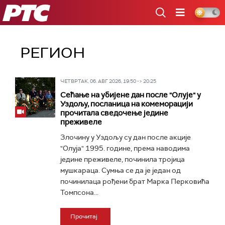
РТС
РЕГИОН
ЧЕТВРТАК, 06. АВГ 2026, 19:50 -> 20:25
Сећање на убијене дан после "Олује" у
Уздољу, посланица на комеморацији
прочитала сведочење једине
преживеле
Злочину у Уздољу су дан после акције
"Олуја" 1995. године, према наводима
једине преживеле, починила тројица
мушкараца. Сумња се да је један од
починилаца рођени брат Марка Перковића
Томпсона...
Прочитај