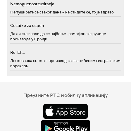
Nemogućnost tusiranja
Не туширате се сваког дана – не стидите се, то је здраво
Cestitke za uspeh
Да ли сте знали да се најбоље грамофонске ручице
производе у Србији
Re: Eh...
Лесковачка спржа – производ са заштићеним географским
пореклом
Преузмите РТС мобилну апликацију