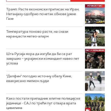
Трамп: Расте економски притисак на Иран;
Нетанјаху одобрио почетак обнове јужне
Газе
Температура поново расте, на снази
наранџасти метео-аларм
Шта Русија мора да изгуби да би се рат
завршио – украјински командант навео пет
услова
"Делфин" погодио источну обалу Кине,
евакуисано милион људи
Како постати припадник елитне полицијске
јединице - СAJ по трећи пут отвара врата
цивилима