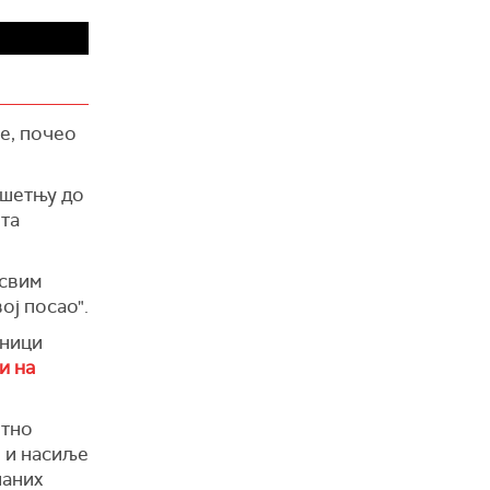
је, почео
 шетњу до
ота
 свим
ој посао".
вници
и на
итно
л и насиље
паних