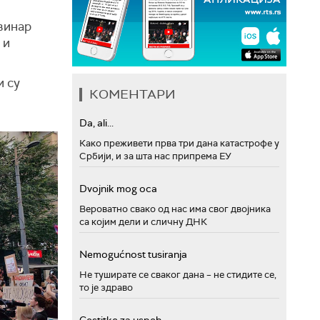
винар
 и
и су
КОМЕНТАРИ
Da, ali...
Како преживети прва три дана катастрофе у
Србији, и за шта нас припрема ЕУ
Dvojnik mog oca
Вероватно свако од нас има свог двојника
са којим дели и сличну ДНК
Nemogućnost tusiranja
Не туширате се сваког дана – не стидите се,
то је здраво