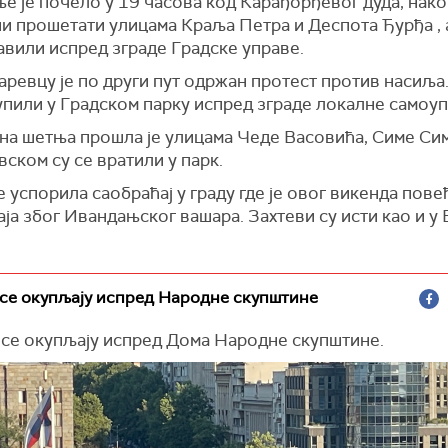
 је почело у 19 часова код Карађорђевог дуда, нако
и прошетати улицама Краља Петра и Деспота Ђурђа , 
авили испред зграде Градске управе.
ревцу је по други пут одржан протест против насиља
упили у Градском парку испред зграде локалне самоуп
н
а
шетња
прошла
је улицама Чеде Васовића, Симе Си
ском су се вратили у парк.
 успорила саобраћај у граду где је овог викенда пове
ја због Ивандањског вашара. Захтеви су исти као и у 
се окупљају испред Народне скупштине
 се окупљају испред Дома Народне скупштине.