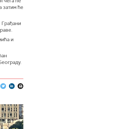
н чега ће
а затим ће
. Грађани
раве.
мића и
ћан
Београду.