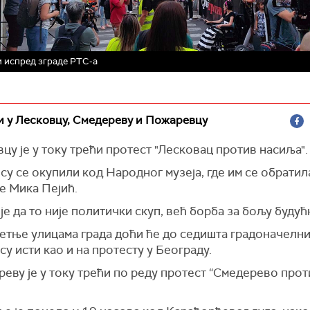
 испред зграде РТС-а
 у Лесковцу, Смедереву и Пожаревцу
цу је у току трећи протест "Лесковац против насиља".
су се окупили код Народног музеја, где им се обрати
е Мика Пејић.
је да то није политички скуп, већ борба за бољу будућ
етње улицама града доћи ће до седишта градоначелни
су исти као и на протесту у Београду.
еву је у току трећи по реду протест “Смедерево прот