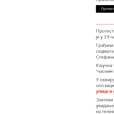
Протест
Протест 
је у 19
Грађани
седишта
Стефана
Кључна т
"часним 
У оквиру
опозици
улице и
Захтеви 
укидање
на теле