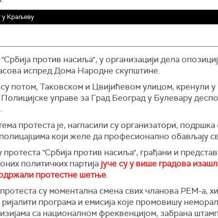
 у Краљеву
"Србија против насиља", у организацији дела опозици
 часова испред Дома Народне скупштине.
 су потом, Таковском и Цвијићевом улицом, кренули у
 Полицијске управе за Град Београд у Булевару десп
.
ема протеста је, нагласили су организатори, подршка
полицајцима који желе да професионално обављају св
 протеста "Србија против насиља", грађани и предста
оних политичких партија
јуче су у више градова изашл
 одржали протестне шетње
.
протеста су моментална смена свих чланова РЕМ-а, х
 ријалити програма и емисија које промовишу немора
визијама са националном фреквенцијом, забрана штам