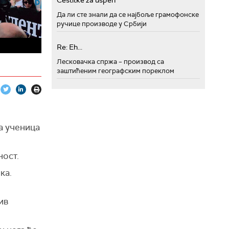
Cestitke za uspeh
Да ли сте знали да се најбоље грамофонске
ручице производе у Србији
Re: Eh...
Лесковачка спржа – производ са
заштићеним географским пореклом
ла ученица
ност.
ка.
ив