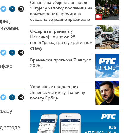
Сећање на убијене дан после
"Олује" у Уздољу, посланица на
комеморацији прочитала
сведочење једине преживеле
пред
лизован.
Судар два трамваја у
Немачкој – више од 25
повређених, троје у критичном
стању
Временска прогноза 7. август
ијске
2026.
Украјински председник
Зеленски стиже у званичну
посету Србији
евару
д зграде