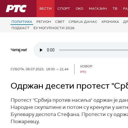
РТС
ВЕСТИ
СПОРТ
OKO
МАГАЗИН
ТВ
Р
ПОЛИТИКА
РЕГИОН
СВЕТ
СРБИЈА ДАНАС
ХРОНИКА
Д
ПОДКАСТ
ЕУ МОГУЋНОСТИ 2026
Читај ми!
ИЗВОР:
СУБОТА, 08.07.2023, 18:00 -> 21:44
РТС
Одржан десети протест "Ср
Протест "Србија против насиља" одржан је дан
Народне скупштине и потом су кренули у шетњ
Булевару деспота Стефана. Протести су одржа
Пожаревцу.