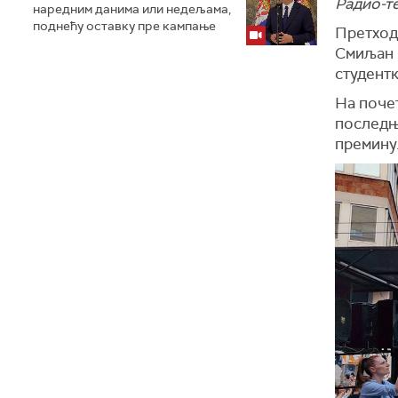
Радио-т
наредним данима или недељама,
поднећу оставку пре кампање
Претход
Смиљан 
студент
На почет
последњи
премину