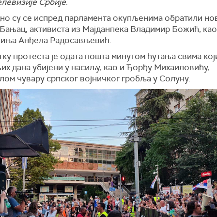
елевизије Србије
.
но су се испред парламента окупљенима обратили но
Бањац, активиста из Мајданпека Владимир Божић, као
киња Анђела Радосављевић.
ку протеста је одата пошта минутом ћутања свима кој
х дана убијени у насиљу, као и Ђорђу Михаиловићу,
лом чувару српског војничког гробља у Солуну.