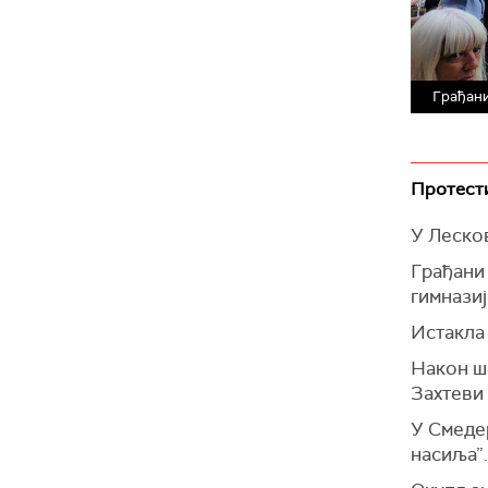
Грађани
Протести
У Лесков
Грађани 
гимназиј
Истакла 
Након ш
Захтеви 
У Смедер
насиља”.