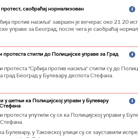
протест, саобраћај нормализован
бија против насиља" завршен је вечерас око 21.20 ис
ке управе за Београд, после чега је саобраћај норма
 протеста стигли до Полицијске управе за Град
 протеста "Србија против насиља" стигли су до Полиц
а град Београд у Булевару деспота Стефана.
 у шетњи ка Полицијској управи у Булевару
 Стефана
 протеста упутили су се ка Полицијској управи у Бул
 Стефана.
ка Булевару, у Таковској улици су се зауставили испре