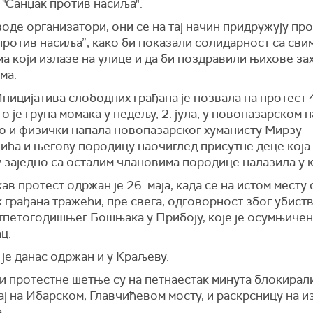
"Санџак против насиља".
оде организатори, они се на тај начин придружују пр
против насиља”, како би показали солидарност са сви
а који излазе на улице и да би поздравили њихове за
ма.
ницијатива слободних грађана је позвала на протест 4.
о је група момака у недељу, 2. јула, у новопазарском 
о и физички напала новопазарског хуманисту Мирзу
ћа и његову породицу наочиглед присутне деце која 
 заједно са осталим члановима породице налазила у 
ав протест одржан је 26. маја, када се на истом месту
 грађана тражећи, пре свега, одговорност због убист
тпетогодишњег Бошњака у Прибоју, које је осумњичен
ц.
је данас одржан и у Краљеву.
и протестне шетње су на петнаестак минута блокирал
ј на Ибарском, Главчићевом мосту, и раскрсницу на и
.