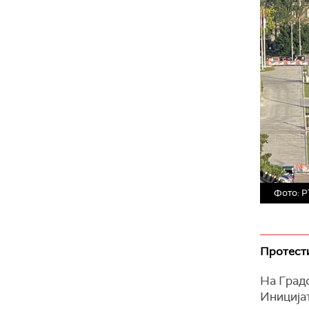
Фото: 
Протест
На Град
Иницијат