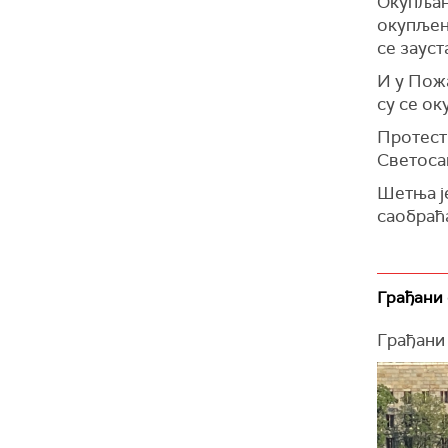
Окупљање
окупљен
се зауст
И у Пожа
су се ок
Протест
Светосав
Шетња је
саобраћа
Грађани 
Грађани