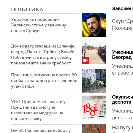
Завршен 
ПОЛИТИКА
Украјински председник
Скуп "Ср
Зеленски стиже у званичну
Полицијс
посету Србији
Дочек ватрогасаца из Шпаније
испред Палате "Србија"; Вучић:
Учесници
Београд
Победили сте ватрену стихију,
показали шта значи храброст
Учесници
управе з
Приштина, оптужница против 20
особа за наводне ратне злочине
у Ђаковици
Окупљени
УНС: Привремене власти у
деспота
Приштини да омогуће
Учесници
извештавање медијима на
деспота
српском језику
На путу 
Вучић: Расписивање избора у