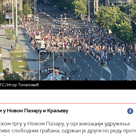
РТС/Игор Топаловић
и у Новом Пазару и Краљеву
ском тргу у Новом Пазару, у организацији удружења
иве слободних грађана, одржан је други по реду прот