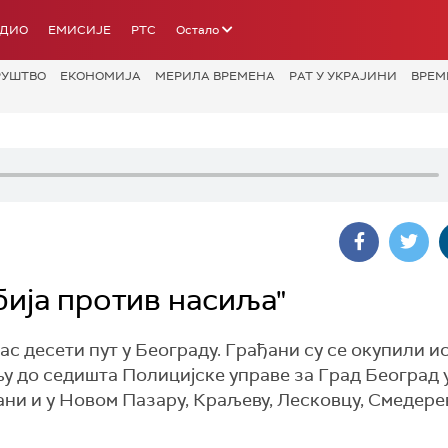
АДИО
ЕМИСИЈЕ
РТС
Остало
РУШТВО
ЕКОНОМИЈА
МЕРИЛА ВРЕМЕНА
РАТ У УКРАЈИНИ
ВРЕМ
бија против насиља"
ас десети пут у Београду. Грађани су се окупили и
у до седишта Полицијске управе за Град Београд 
ни и у Новом Пазару, Краљеву, Лесковцу, Смедерев