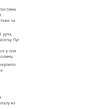
отестима
м
хтеве за
 јула,
насељу Луг
се у том
колима.
 окупило
ва
и
злазу из