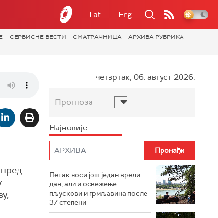
Lat
Eng
Е
СЕРВИСНЕ ВЕСТИ
СМАТРАЧНИЦА
АРХИВА РУБРИКА
четвртак, 06. август 2026.
Прогноза
Најновије
спред
Петак носи још један врели
у
дан, али и освежење –
у,
пљускови и грмљавина после
37 степени