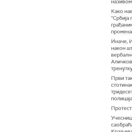
називом 
Како нав
“Србија 
грађаним
промена
Иначе, И
након шт
вербалн
Аличкови
тренутку
Први так
стотинак
тридесе
полицаја
Протест 
Учесниц
саобраћа
Краљева