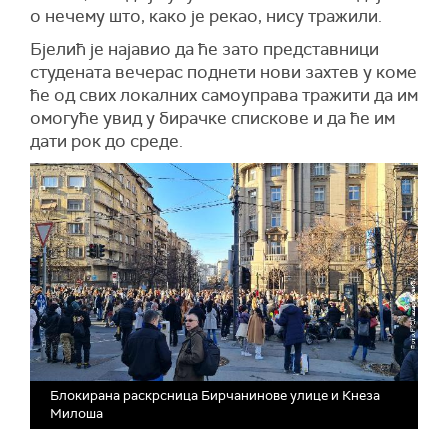
о нечему што, како је рекао, нису тражили.
Бјелић је најавио да ће зато представници
студената вечерас поднети нови захтев у коме
ће од свих локалних самоуправа тражити да им
омогуће увид у бирачке спискове и да ће им
дати рок до среде.
Блокирана раскрсница Бирчанинове улице и Кнеза
Милоша