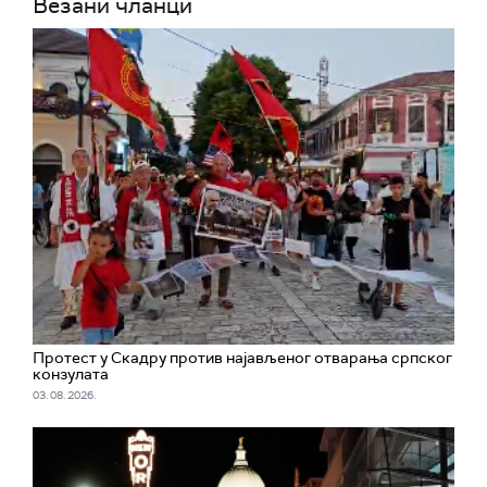
Везани чланци
Протест у Скадру против најављеног отварања српског
конзулата
03. 08. 2026.