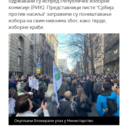
одржавани су испред Републичке изборне
комисије (РИК). Представници листе "Србија
против насиља" затражили су поништавање
избора на свим нивоима због, како тврде,
изборне крађе.
Окупљени блокирали улаз у Министарство