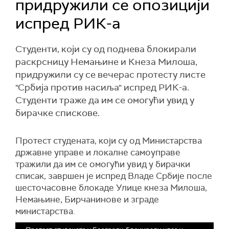
придружили се опозицији
испред РИК-а
Студенти, који су од поднева блокирали
раскрсницу Немањине и Кнеза Милоша,
придружили су се вечерас протесту листе
"Србија против насиља" испред РИК-а.
Студенти траже да им се омогући увид у
бирачке спискове.
Протест студената, који су од Министарства
државне управе и локалне самоуправе
тражили да им се омогући увид у бирачки
списак, завршен је испред Владе Србије после
шесточасовне блокаде Улице кнеза Милоша,
Немањине, Бирчанинове и зграде
министарства.