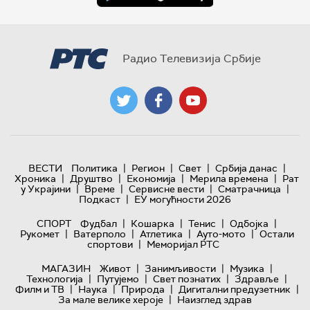
Радио Телевизија Србије
|
|
|
|
ВЕСТИ
Политика
Регион
Свет
Србија данас
|
|
|
|
Хроника
Друштво
Економија
Мерила времена
Рат
|
|
|
|
у Украјини
Време
Сервисне вести
Сматрачница
|
Подкаст
ЕУ могућности 2026
|
|
|
|
СПОРТ
Фудбал
Кошарка
Тенис
Одбојка
|
|
|
|
Рукомет
Ватерполо
Атлетика
Ауто-мото
Остали
|
спортови
Меморијал РТС
|
|
|
МАГАЗИН
Живот
Занимљивости
Музика
|
|
|
|
Технологијa
Путујемо
Свет познатих
Здравље
|
|
|
|
Филм и ТВ
Наука
Природа
Дигитални предузетник
|
За мале велике хероје
Наизглед здрав