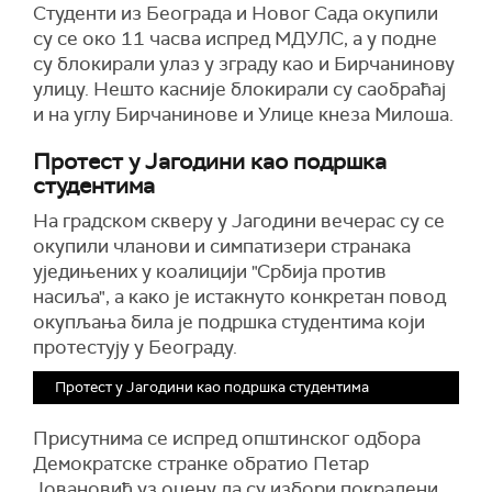
Студенти из Београда и Новог Сада окупили
су се око 11 часва испред МДУЛС, а у подне
су блокирали улаз у зграду као и Бирчанинову
улицу. Нешто касније блокирали су саобраћај
и на углу Бирчанинове и Улице кнеза Милоша.
Протест у Јагодини као подршка
студентима
На градском скверу у Јагодини вечерас су се
окупили чланови и симпатизери странака
уједињених у коалицији "Србија против
насиља", а како је истакнуто конкретан повод
окупљања била је подршка студентима који
протестују у Београду.
Протест у Јагодини као подршка студентима
Присутнима се испред општинског одбора
Демократске странке обратио Петар
Јовановић уз оцену да су избори покрадени