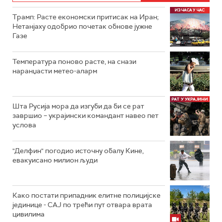
Трамп: Расте економски притисак на Иран;
Нетанјаху одобрио почетак обнове јужне
Газе
Температура поново расте, на снази
наранџасти метео-аларм
Шта Русија мора да изгуби да би се рат
завршио – украјински командант навео пет
услова
"Делфин" погодио источну обалу Кине,
евакуисано милион људи
Како постати припадник елитне полицијске
јединице - СAJ по трећи пут отвара врата
цивилима