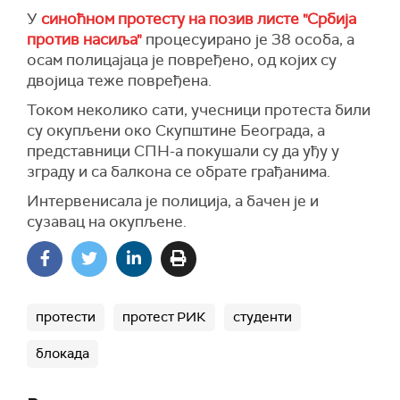
У
синоћном протесту на позив листе "Србија
против насиља"
процесуирано је 38 особа, а
осам полицајаца је повређено, од којих су
двојица теже повређена.
Током неколико сати, учесници протеста били
су окупљени око Скупштине Београда, а
представници СПН-а покушали су да уђу у
зграду и са балкона се обрате грађанима.
Интервенисала је полиција, а бачен је и
сузавац на окупљене.
протести
протест РИК
студенти
блокада