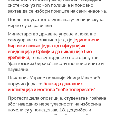
системски уз помоћ полиције и поновио
захтев да се избори пониште на свим нивоима.
После полусатног окупљања учесници скупа
мирно су се разишли.
Министарство државне управе и локалне
самоуправе саопштило је да је
јединствени
бирачки списак једна од најжурнијих
евиденција у Србији и да никад није био
уређенији
, те да су тврдње о постојању тзв.
"фантомских бирача" апсолутно неистините и
паушалне.
Начелник Управе полиције Ивица Ивковић
поручио је да се
блокада државних
институција и мостова “неће толерисати“
.
Протести дела опозиције, студената и грађана
због наводних нерегуларности на изборима
почели су у понедељак, 18. децембра и