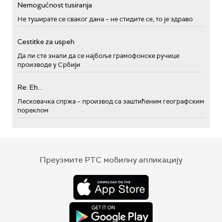
Nemogućnost tusiranja
Не туширате се сваког дана – не стидите се, то је здраво
Cestitke za uspeh
Да ли сте знали да се најбоље грамофонске ручице
производе у Србији
Re: Eh...
Лесковачка спржа – производ са заштићеним географским
пореклом
Преузмите РТС мобилну апликацију