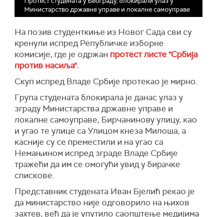
Протест студената у Београду, блокирали улаз у
Министарство државне управе и локалне самоуправе
На позив студенткиње из Новог Сада сви су
кренули испред Републичке изборне
комисије, где је одржан
протест листе "Србија
против насиља".
Скуп испред Владе Србије протекао је мирно.
Група студената блокирала је данас улаз у
зграду Министарства државне управе и
локалне самоуправе, Бирчанинову улицу, као
и угао те улице са Улицом кнеза Милоша, а
касније су се преместили и на угао са
Немањином испред зграде Владе Србије
тражећи да им се омогући увид у бирачке
спискове.
Представник студената Иван Бјелић рекао је
да министарство није одговорило на њихов
захтев, већ да је упутило саопштење медијима