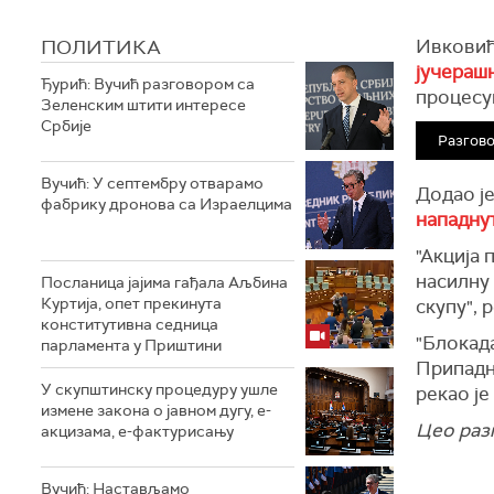
ПОЛИТИКА
Ивковић
јучераш
Ђурић: Вучић разговором са
процесу
Зеленским штити интересе
Србије
Разгов
Вучић: У септембру отварамо
Додао је
фабрику дронова са Израелцима
нападну
"Акција 
насилну
Посланица јајима гађала Аљбина
Куртија, опет прекинута
скупу", 
конститутивна седница
"Блокада
парламента у Приштини
Припадн
У скупштинску процедуру ушле
рекао ј
измене закона о јавном дугу, е-
Цео раз
акцизама, е-фактурисању
Вучић: Настављамо