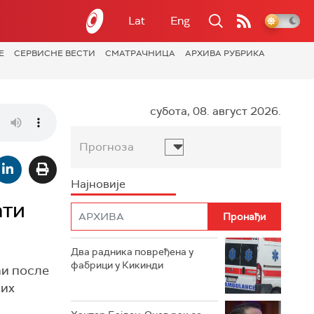
Lat
Eng
Е
СЕРВИСНЕ ВЕСТИ
СМАТРАЧНИЦА
АРХИВА РУБРИКА
субота, 08. август 2026.
Прогноза
Најновије
ати
Два радника повређена у
фабрици у Кикинди
ћи после
них