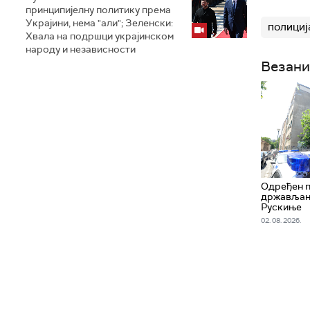
принципијелну политику према
Украјини, нема "али"; Зеленски:
полициј
Хвала на подршци украјинском
народу и независности
Везани
Одређен 
држављани
Рускиње
02. 08. 2026.