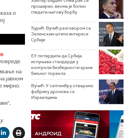
Хантер Бајден: Очев рак се
проширио, веома је болно
гледати његову борбу
каза о
ој
Ђурић: Вучић разговором са
Зеленским штити интересе
Србије
је
ЕУ потврдила да Србија
повреде.
испуњава стандарде у
контроли безбедности хране
ивање на
биљног порекла
на јавном
ве мирно.
Вучић: У септембру отварамо
фабрику дронова са
Израелцима
ве",
у.