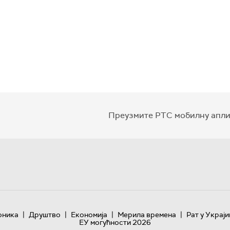
Преузмите РТС мобилну апли
|
|
|
|
оника
Друштво
Економија
Мерила времена
Рат у Украји
ЕУ могућности 2026