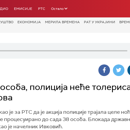
АДИО
ЕМИСИЈЕ
РТС
Остало
РУШТВО
ЕКОНОМИЈА
МЕРИЛА ВРЕМЕНА
РАТ У УКРАЈИНИ
ВРЕМ
особа, полиција неће толерис
ова
 је за РТС да је акција полиције трајала целе но
је процесуирано до сада 38 особа. Блокада држав
као је начелник Ивковић.