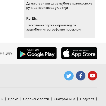
Да ли сте знали да се најбоље грамофонске
ручице производе у Србији
Re: Eh...
Лесковачка спржа – производ са
заштићеним географским пореклом
кацију
|
|
|
|
|
ни
Време
Сервисне вести
Сматрачница
Подкаст