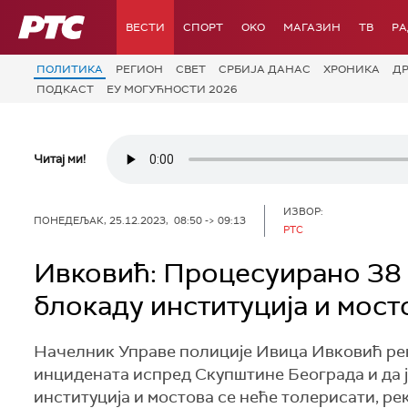
РТС
ВЕСТИ
СПОРТ
OKO
МАГАЗИН
ТВ
Р
ПОЛИТИКА
РЕГИОН
СВЕТ
СРБИЈА ДАНАС
ХРОНИКА
Д
ПОДКАСТ
ЕУ МОГУЋНОСТИ 2026
Читај ми!
ИЗВОР:
ПОНЕДЕЉАК, 25.12.2023, 08:50 -> 09:13
РТС
Ивковић: Процесуирано 38 
блокаду институција и мост
Начелник Управе полиције Ивица Ивковић рекао
инцидената испред Скупштине Београда и да 
институција и мостова се неће толерисати, ре