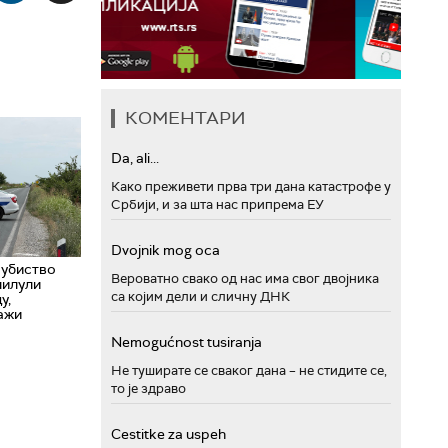
КОМЕНТАРИ
Da, ali...
Како преживети прва три дана катастрофе у
Србији, и за шта нас припрема ЕУ
Dvojnik mog oca
 убиство
Вероватно свако од нас има свог двојника
лилули
са којим дели и сличну ДНК
у,
ажи
Nemogućnost tusiranja
Не туширате се сваког дана – не стидите се,
то је здраво
Cestitke za uspeh