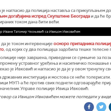
 је нагласио да полиција наставља са прикупљањем до
њим догађајима испред Скупштине Београда
и да ће бр
ираних током дана бити већи.
ор Иване Татомир Чкоњевић са Ивицом Ивковићем
 да је током интервенције
о
сморо припадника полици
то
, од којих су д
ва полицајца задобила тешке телесне 
полиције није завршена, приведени се сумњиче за поз
 промену устравног уређења и насилничко понашање 
рекао је Ивковић и нагласио је да је у овом тренутку с
 државних институција и мостова се неће толерисати.
ици МУП-а ће против свих поднети одговарајуће прија
е начелник Управе полиције Ивица Ивковић.
говор са Ивицом Ивковићем можете погледати у виде