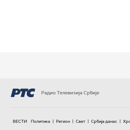
Радио Телевизија Србије
|
|
|
|
ВЕСТИ
Политика
Регион
Свет
Србија данас
Хр