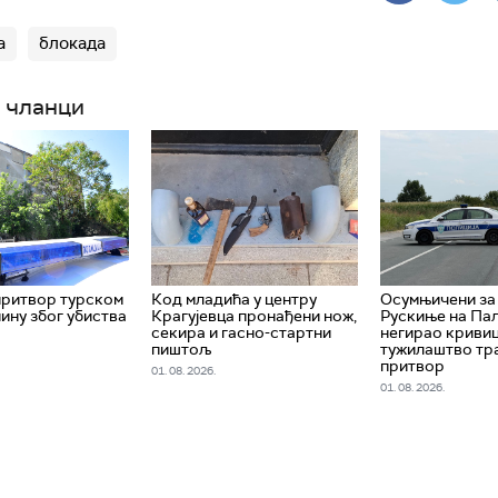
а
блокада
 чланци
притвор турском
Код младића у центру
Oсумњичени за
ну због убиства
Крагујевца пронађени нож,
Рускиње на Па
секира и гасно-стартни
негирао кривиц
пиштољ
тужилаштво тр
притвор
01. 08. 2026.
01. 08. 2026.