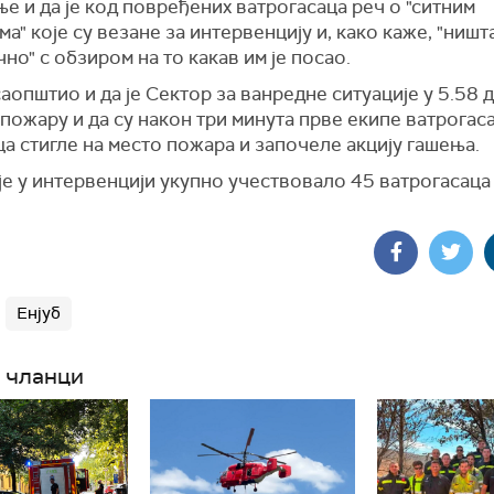
ње
и да је код повређених ватрогасаца реч о "ситним
а" које су везане за интервенцију и, како каже, "ништ
но" с обзиром на то какав им је посао.
аопштио и да је Сектор за ванредне ситуације у 5.58 
 пожару и да су након три минута прве екипе ватрогас
а стигле на место пожара и започеле акцију гашења.
је у интервенцији укупно учествовало 45 ватрогасаца
Енјуб
 чланци