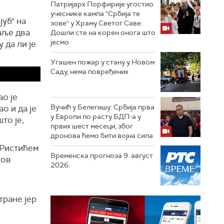
Патријарх Порфирије угостио
учеснике кампа "Србија те
јуб" на
зове" у Храму Светог Саве:
аље два
Дошли сте на корен онога што
јесмо
 да ли је
Угашен пожар у стану у Новом
Саду, нема повређених
о је
Вучић у Белегишу: Србија прва
о и да је
у Европи по расту БДП-а у
то је,
првих шест месеци, због
дронова ћемо бити војна сила
 Ристићем
Временска прогноза 9. август
зов
2026.
тране јер