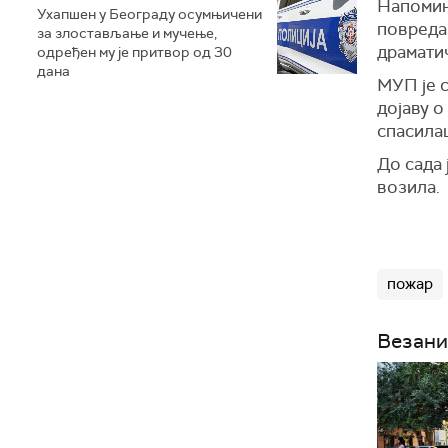
Напоми
Ухапшен у Београду осумњичени
повредам
за злостављање и мучење,
драматич
одређен му је притвор од 30
дана
МУП је с
дојаву о
спасилац
До сада 
возила.
пожар
Везани