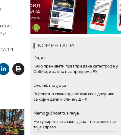
а
добио
аца-
КОМЕНТАРИ
 са 14
Da, ali...
Како преживети прва три дана катастрофе у
Србији, и за шта нас припрема ЕУ
Dvojnik mog oca
Вероватно свако од нас има свог двојника
са којим дели и сличну ДНК
Nemogućnost tusiranja
Не туширате се сваког дана – не стидите се,
то је здраво