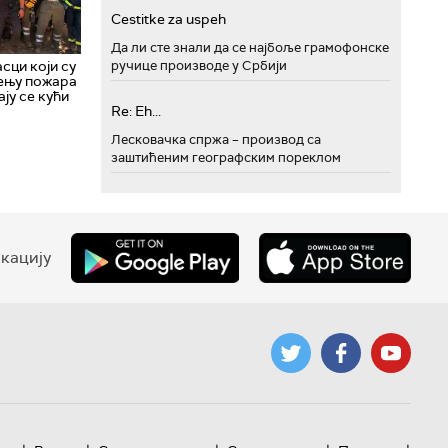
Cestitke za uspeh
Да ли сте знали да се најбоље грамофонске
сци који су
ручице производе у Србији
шењу пожара
ју се кући
Re: Eh...
Лесковачка спржа – производ са
заштићеним географским пореклом
кацију