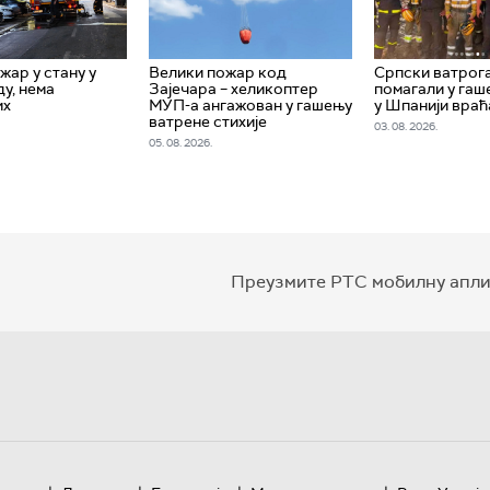
жар у стану у
Велики пожар код
Српски ватрога
у, нема
Зајечара – хеликоптер
помагали у га
их
МУП-а ангажован у гашењу
у Шпанији враћа
ватрене стихије
03. 08. 2026.
05. 08. 2026.
Преузмите РТС мобилну апли