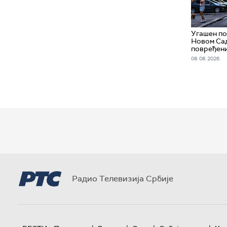
Угашен по
Новом Сад
повређен
08. 08. 2026.
Радио Телевизија Србије