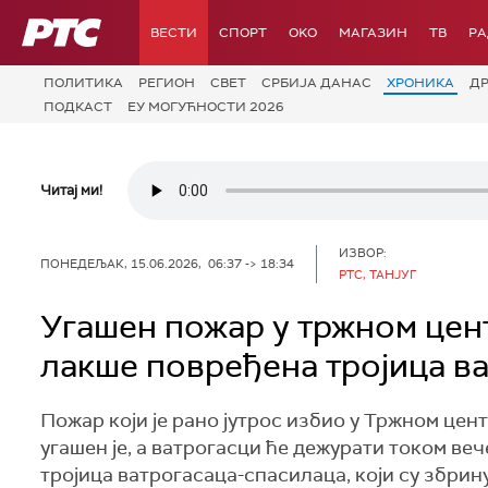
РТС
ВЕСТИ
СПОРТ
OKO
МАГАЗИН
ТВ
Р
ПОЛИТИКА
РЕГИОН
СВЕТ
СРБИЈА ДАНАС
ХРОНИКА
Д
ПОДКАСТ
ЕУ МОГУЋНОСТИ 2026
Читај ми!
ИЗВОР:
ПОНЕДЕЉАК, 15.06.2026, 06:37 -> 18:34
РТС, ТАНЈУГ
Угашен пожар у тржном цент
лакше повређена тројица в
Пожар који је рано јутрос избио у Тржном цент
угашен је, а ватрогасци ће дежурати током в
тројица ватрогасаца-спасилаца, који су збри