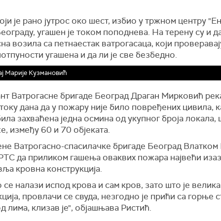
ји је рано јутрос око шест, избио у тржном центру "Ен
еограду, угашен је током поподнева.
На терену су и д
на возила са петнаестак ватрогасаца, који проверавају
потпуности угашена и да ли је све безбедно.
ј Марије Кузмановић
нт Ватрогасне бригаде Београд Драган Мирковић река
 току дана да у пожару није било повређених цивила, ка
ила захваћена једна осмина од укупног броја локала, ш
е, између 60 и 70 објеката.
не Ватрогасно-спасилачке бригаде Београд Влатком
 РТС да приликом гашења оваквих пожара највећи иза
вља кровна конструкција.
 се налази испод крова и сам кров, зато што је велика
ција, провлачи се свуда, незгодно је прићи са горње с
од лима, клизав је", објашњава Ристић.