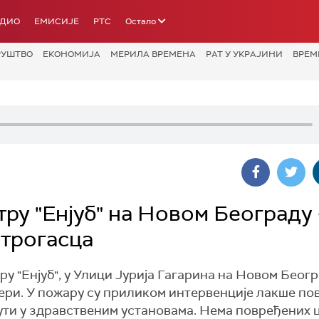
АДИО
ЕМИСИЈЕ
РТС
Остало
РУШТВО
ЕКОНОМИЈА
МЕРИЛА ВРЕМЕНА
РАТ У УКРАЈИНИ
ВРЕМ
ру "Енјуб" на Новом Београду 
атрогасца
ру "Енјуб", у Улици Јурија Гагарина на Новом Беогр
ечери. У пожару су приликом интервенције лакше п
нути у здравственим установама. Нема повређених 