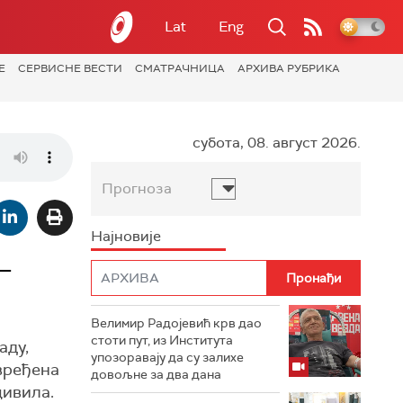
Lat
Eng
Е
СЕРВИСНЕ ВЕСТИ
СМАТРАЧНИЦА
АРХИВА РУБРИКА
субота, 08. август 2026.
Прогноза
Најновије
–
Велимир Радојевић крв дао
стоти пут, из Института
аду,
упозоравају да су залихе
овређена
довољне за два дана
цивила.