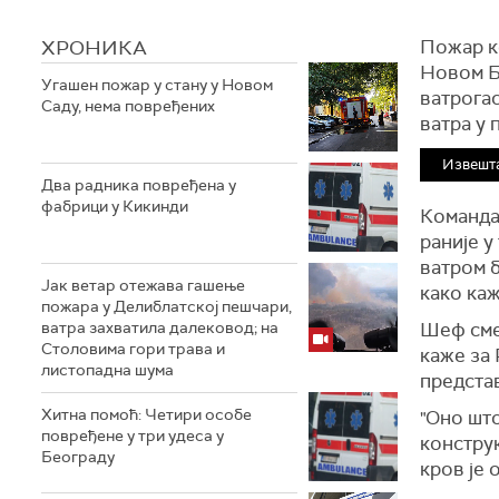
ХРОНИКА
Пожар ко
Новом Б
Угашен пожар у стану у Новом
ватрогас
Саду, нема повређених
ватра у 
Извешта
Два радника повређена у
фабрици у Кикинди
Команда
раније у
ватром б
Јак ветар отежава гашење
како каж
пожара у Делиблатској пешчари,
ватра захватила далековод; на
Шеф сме
Столовима гори трава и
каже за
листопадна шума
предста
Хитна помоћ: Четири особе
"Оно што
повређене у три удеса у
конструк
Београду
кров је 