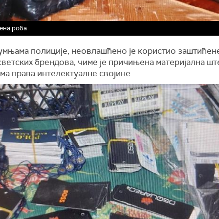
ена роба
умњама полиције, неовлашћено је користио заштићене
светских брендова, чиме је причињена материјална шт
ма права интелектуалне својине.