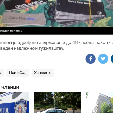
икати етикета
еном је одређено задржавање до 48 часова, након че
иведен надлежном тужилаштву.
а
Нови Сад
Хапшење
 чланци