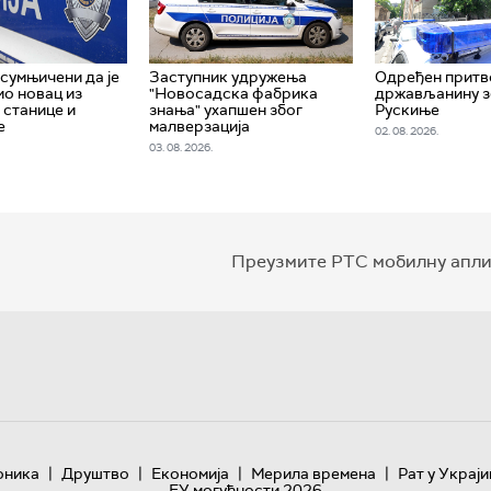
сумњичени да је
Заступник удружења
Одређен притв
о новац из
"Новосадска фабрика
држављанину з
 станице и
знања" ухапшен због
Рускиње
е
малверзација
02. 08. 2026.
03. 08. 2026.
Преузмите РТС мобилну апли
|
|
|
|
оника
Друштво
Економија
Мерила времена
Рат у Украји
ЕУ могућности 2026