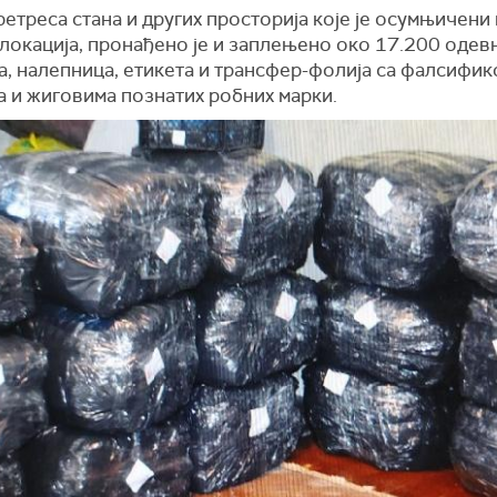
етреса стана и других просторија које је осумњичени
локација, пронађено је и заплењено око 17.200 одев
а, налепница, етикета и трансфер-фолија са фалсифи
а и жиговима познатих робних марки.