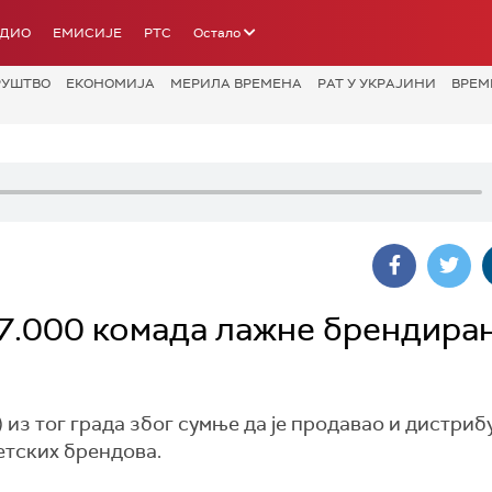
АДИО
ЕМИСИЈЕ
РТС
Остало
РУШТВО
ЕКОНОМИЈА
МЕРИЛА ВРЕМЕНА
РАТ У УКРАЈИНИ
ВРЕМ
7.000 комада лажне брендира
) из тог града због сумње да је продавао и дистри
етских брендова.