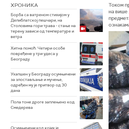
ХРОНИКА
Током пр
на више 
Борба са ватреном стихијом у
предмет
Делиблатској пешчари, на
ознакам
Столовима гори трава - стање на
терену зависи од температуре и
ветра
Хитна помоћ: Четири особе
повређене у три удеса у
Београду
Ухапшен у Београду осумњичени
за злостављање и мучење,
одређен му је притвор од 30
дана
Пола тоне дроге заплењено код
Смедерева
Осумњичени код којих је