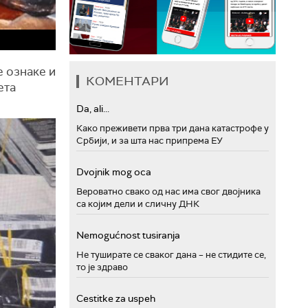
 ознаке и
КОМЕНТАРИ
ета
Da, ali...
Како преживети прва три дана катастрофе у
Србији, и за шта нас припрема ЕУ
Dvojnik mog oca
Вероватно свако од нас има свог двојника
са којим дели и сличну ДНК
Nemogućnost tusiranja
Не туширате се сваког дана – не стидите се,
то је здраво
Cestitke za uspeh