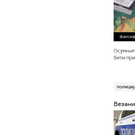
Фалсиф
Осумњич
бити пр
полициј
Везани