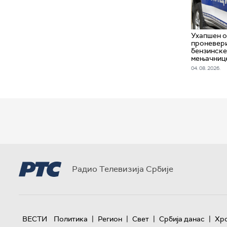
Ухапшен о
проневери
бензинске
мењачниц
04. 08. 2026.
Радио Телевизија Србије
|
|
|
|
ВЕСТИ
Политика
Регион
Свет
Србија данас
Хр