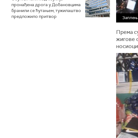
пронађена дрога у Добановцима
бранили се ћутањем, тужилаштво
предложило притвор
Заплењ
Према с
жигове 
носиоци