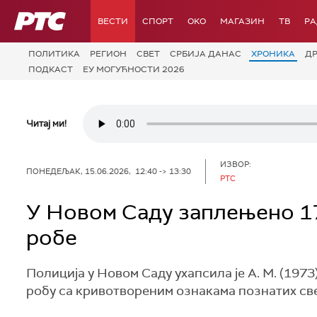
РТС
ВЕСТИ
СПОРТ
OKO
МАГАЗИН
ТВ
Р
ПОЛИТИКА
РЕГИОН
СВЕТ
СРБИЈА ДАНАС
ХРОНИКА
Д
ПОДКАСТ
ЕУ МОГУЋНОСТИ 2026
Читај ми!
ИЗВОР:
ПОНЕДЕЉАК, 15.06.2026, 12:40 -> 13:30
РТС
У Новом Саду заплењено 1
робе
Полиција у Новом Саду ухапсила је А. М. (1973
робу са кривотвореним ознакама познатих св