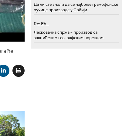
Да ли сте знали да се најбоље грамофонске
ручице производе у Србији
Re: Eh...
Лесковачка спржа – производ са
заштићеним географским пореклом
га ће