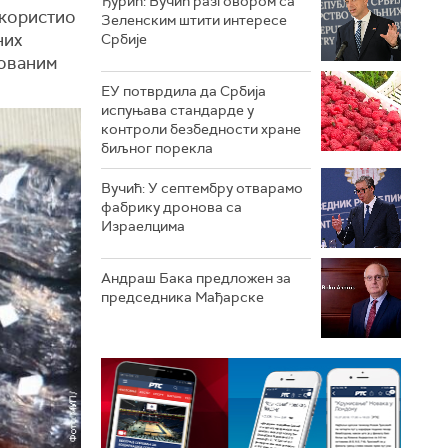
Ђурић: Вучић разговором са
 користио
Зеленским штити интересе
них
Србије
кованим
ЕУ потврдила да Србија
испуњава стандарде у
контроли безбедности хране
биљног порекла
Вучић: У септембру отварамо
фабрику дронова са
Израелцима
Андраш Бакa предложен за
председника Мађарске