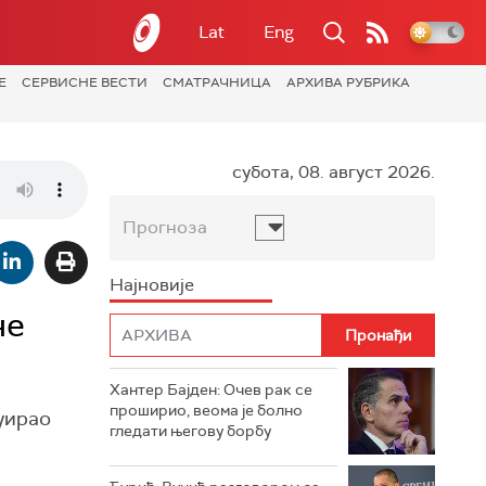
Lat
Eng
Е
СЕРВИСНЕ ВЕСТИ
СМАТРАЧНИЦА
АРХИВА РУБРИКА
субота, 08. август 2026.
Прогноза
Најновије
не
Хантер Бајден: Очев рак се
проширио, веома је болно
буирао
гледати његову борбу