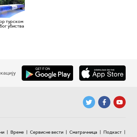
ор турском
бог убиства
кацију
|
|
|
|
|
ни
Време
Сервисне вести
Сматрачница
Подкаст