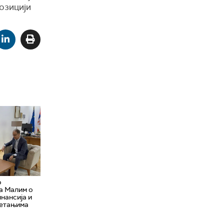
позицији
о
са Малим о
инансија и
ретањимa