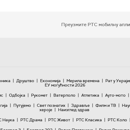
Преузмите РТС мобилну апли
|
|
|
|
оника
Друштво
Економија
Мерила времена
Рат у Украји
ЕУ могућности 2026
|
|
|
|
|
|
ис
Одбојка
Рукомет
Ватерполо
Атлетика
Ауто-мото
|
|
|
|
|
гијa
Путујемо
Свет познатих
Здравље
Филм и ТВ
Нау
|
хероје
Наизглед здрав
|
|
|
|
С Наука
РТС Драма
РТС Живот
РТС Класика
РТС Коло
|
|
|
 Београд 3
Београд 202
Радио Плетеница
Радио Рокенро