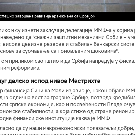
пешно завршена ревизија аранжмана са Србијом
иком су изнети закључци делегације ММФ-а у којима ј
 наведено да "снажни заштитни механизми Србије – у
г, високе девизне резерве и стабилан банкарски систе
основу за суочавање са поновљеним шоковима".
том приликом саопштио и да Србија напредује у фиска
рним реформама.
дуг далеко испод нивоа Мастрихта
 финансија Синиша Мали изјавио је, након објаве ММФ
една одлична вест за грађане Србије, потврда кредиби
сти српске економије, као и посвећености Владе очу
номске стабилности, а која стиже од стране реномир
одне финансијске институције каква је ММФ.
гласио да су наши макроекономски показатељи добри, 
 првом кварталу ове године била међу најбрже растућ