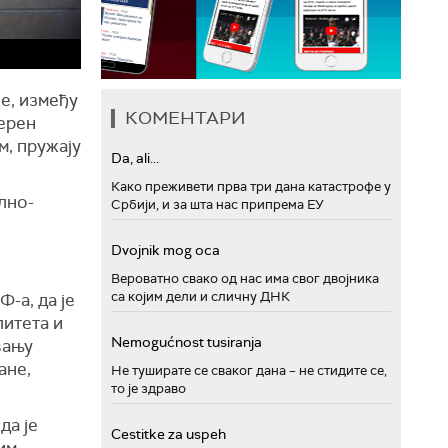
е, између
КОМЕНТАРИ
мерен
м, пружају
Da, ali...
Како преживети прва три дана катастрофе у
лно-
Србији, и за шта нас припрема ЕУ
Dvojnik mog oca
Вероватно свако од нас има свог двојника
са којим дели и сличну ДНК
-а, да је
литета и
Nemogućnost tusiranja
вању
ане,
Не туширате се сваког дана – не стидите се,
то је здраво
да је
Cestitke za uspeh
им