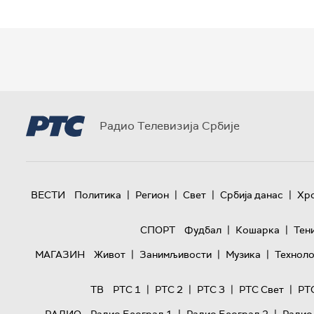
Радио Телевизија Србије
|
|
|
|
ВЕСТИ
Политика
Регион
Свет
Србија данас
Хр
|
|
СПОРТ
Фудбал
Кошарка
Тен
|
|
|
МАГАЗИН
Живот
Занимљивости
Музика
Техноло
|
|
|
|
ТВ
РТС 1
РТС 2
РТС 3
РТС Свет
РТ
|
|
РАДИО
Радио Београд 1
Радио Београд 2
Радио