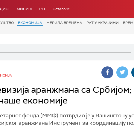
АДИО
ЕМИСИЈЕ
РТС
Остало
РУШТВО
ЕКОНОМИЈА
МЕРИЛА ВРЕМЕНА
РАТ У УКРАЈИНИ
ВРЕМ
НСИЈА
изија аранжмана са Србијом;
наше економије
тарног фонда (ММФ) потврдио је у Вашингтону у
сијског аранжмана Инструмент за координацију п