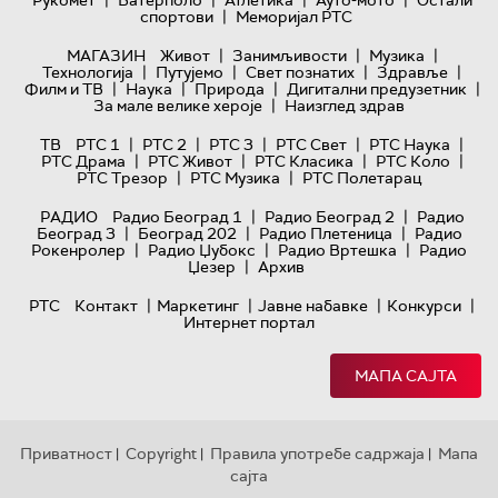
|
|
|
|
Рукомет
Ватерполо
Атлетика
Ауто-мото
Остали
|
спортови
Меморијал РТС
|
|
|
МАГАЗИН
Живот
Занимљивости
Музика
|
|
|
|
Технологијa
Путујемо
Свет познатих
Здравље
|
|
|
|
Филм и ТВ
Наука
Природа
Дигитални предузетник
|
За мале велике хероје
Наизглед здрав
|
|
|
|
|
ТВ
РТС 1
РТС 2
РТС 3
РТС Свет
РТС Наука
|
|
|
|
РТС Драма
РТС Живот
РТС Класика
РТС Коло
|
|
РТС Трезор
РТС Музика
РТС Полетарац
|
|
РАДИО
Радио Београд 1
Радио Београд 2
Радио
|
|
|
Београд 3
Београд 202
Радио Плетеница
Радио
|
|
|
Рокенролер
Радио Џубокс
Радио Вртешка
Радио
|
Џезер
Архив
|
|
|
|
РТС
Контакт
Маркетинг
Јавне набавке
Конкурси
Интернет портал
МАПА САЈТА
Приватност
Copyright
Правила употребе садржаја
Мапа
|
|
|
сајта