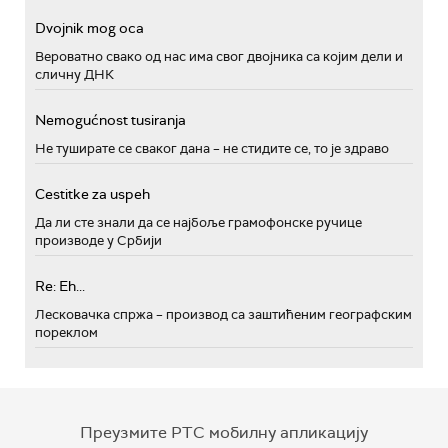
Dvojnik mog oca
Вероватно свако од нас има свог двојника са којим дели и
сличну ДНК
Nemogućnost tusiranja
Не туширате се сваког дана – не стидите се, то је здраво
Cestitke za uspeh
Да ли сте знали да се најбоље грамофонске ручице
производе у Србији
Re: Eh...
Лесковачка спржа – производ са заштићеним географским
пореклом
Преузмите РТС мобилну апликацију