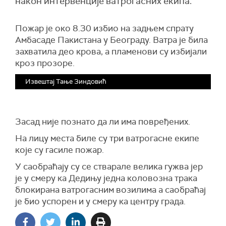
након интервенције ватрогасних екипа.
Пожар је око 8.30 избио на задњем спрату
Амбасаде Пакистана у Београду. Ватра је била
захватила део крова, а пламенови су избијали
кроз прозоре.
Извештај Тање Зиндовић
Засад није познато да ли има повређених.
На лицу места биле су три ватрогасне екипе
које су гасиле пожар.
У саобраћају су се стварале велика гужва јер
је у смеру ка Дедињу једна коловозна трака
блокирана ватрогасним возилима а саобраћај
је био успорен и у смеру ка центру града.