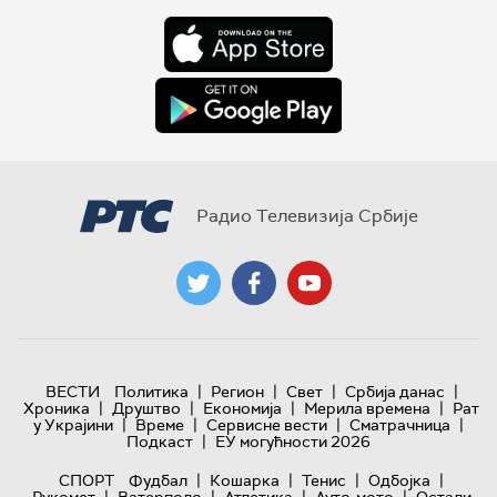
Радио Телевизија Србије
|
|
|
|
ВЕСТИ
Политика
Регион
Свет
Србија данас
|
|
|
|
Хроника
Друштво
Економија
Мерила времена
Рат
|
|
|
|
у Украјини
Време
Сервисне вести
Сматрачница
|
Подкаст
ЕУ могућности 2026
|
|
|
|
СПОРТ
Фудбал
Кошарка
Тенис
Одбојка