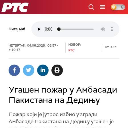
РТС
Читај ми!
ИЗВОР:
ЧЕТВРТАК, 04.06.2026, 08:57 -
АУТОР:
> 10:47
РТС
Угашен пожар у Амбасади
Пакистана на Дедињу
Пожар који је јутрос избио у згради
Aмбасаде Пакистана на Дедињу угашен је