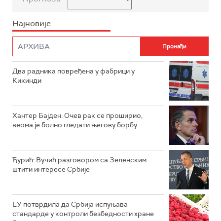
Најновије
Два радника повређена у фабрици у
Кикинди
Хантер Бајден: Очев рак се проширио,
веома је болно гледати његову борбу
Ђурић: Вучић разговором са Зеленским
штити интересе Србије
ЕУ потврдила да Србија испуњава
стандарде у контроли безбедности хране