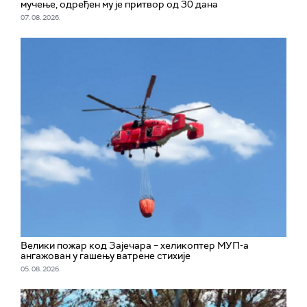
мучење, одређен му је притвор од 30 дана
07. 08. 2026.
Велики пожар код Зајечара – хеликоптер МУП-а
ангажован у гашењу ватрене стихије
05. 08. 2026.