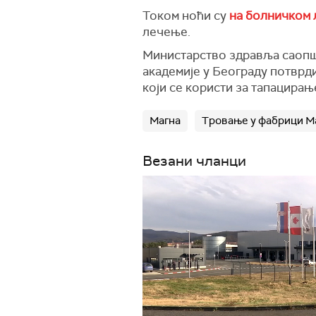
Током ноћи су
на болничком 
лечење.
Министарство здравља саопшт
академије у Београду потврд
који се користи за тапацирањ
Магна
Тровање у фабрици М
Везани чланци