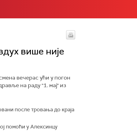
здух више није
мена вечерас ући у погон
авље на раду "1. мај" из
овани после тровања до краја
ој помоћи у Алексинцу