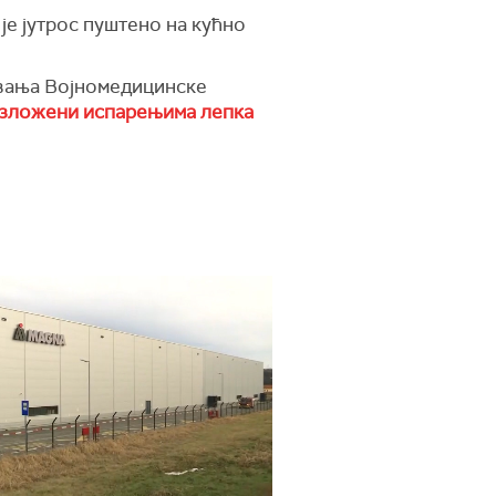
е је јутрос пуштено на кућно
овања Војномедицинске
 изложени испарењима лепка