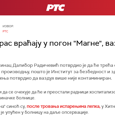
РТС
ИЗВОР:
РТС
ас враћају у погон "Магне", ва
нац Далибор Радичевић потврдио је да ће трећа с
производњу, пошто је Институт за безбедност и здр
ња потврдио да ваздух више није контаминиран.
 да се очекује да ће и преостали радници хоспитализ
синачке болнице.
а" синоћ су,
после тровања испарењима лепка,
у Хитн
 је упућен у болницу на даље опсервације.