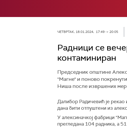
ЧЕТВРТАК, 18.01.2024, 17:49 -> 20:05
Радници се вечер
контаминиран
Председник општине Алекси
"Магне" и поново покренути 
Ниша после извршених мере
Далибор Радичевић је рекао и
дана бити отпуштени из алек
У алексиначкој фабрици "Магн
прегледана 104 радника, а 51