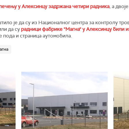
лечењу у Алексинцу задржана четири радника
, а двој
ило је да су из Националног центра за контролу тр
или да су
радници фабрике "Магна" у Алексинцу били
е пода и страница аутомобила.
агна