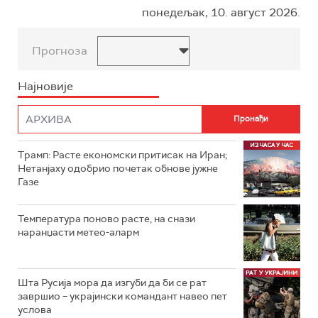
понедељак, 10. август 2026.
Прогноза
Најновије
Трамп: Расте економски притисак на Иран;
Нетанјаху одобрио почетак обнове јужне
Газе
Температура поново расте, на снази
наранџасти метео-аларм
Шта Русија мора да изгуби да би се рат
завршио – украјински командант навео пет
услова