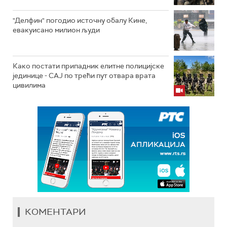
"Делфин" погодио источну обалу Кине,
евакуисано милион људи
Како постати припадник елитне полицијске
јединице - СAJ по трећи пут отвара врата
цивилима
КОМЕНТАРИ