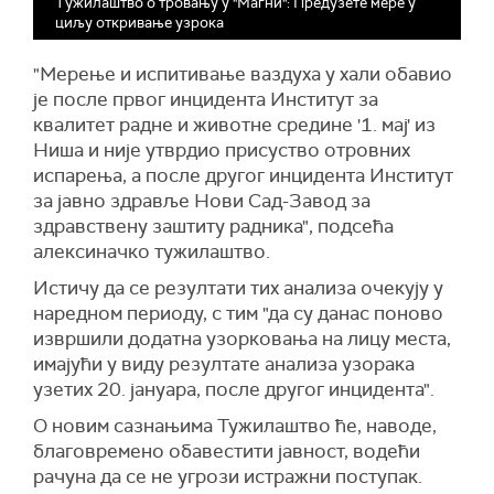
Тужилаштво о тровању у "Магни": Предузете мере у
циљу откривање узрока
"Мерење и испитивање ваздуха у хали обавио
је после првог инцидента Институт за
квалитет радне и животне средине '1. мај' из
Ниша и није утврдио присуство отровних
испарења, а после другог инцидента Институт
за јавно здравље Нови Сад-Завод за
здравствену заштиту радника", подсећа
алексиначко тужилаштво.
Истичу да се резултати тих анализа очекују у
наредном периоду, с тим "да су данас поново
извршили додатна узорковања на лицу места,
имајући у виду резултате анализа узорака
узетих 20. јануара, после другог инцидента".
О новим сазнањима Тужилаштво ће, наводе,
благовремено обавестити јавност, водећи
рачуна да се не угрози истражни поступак.