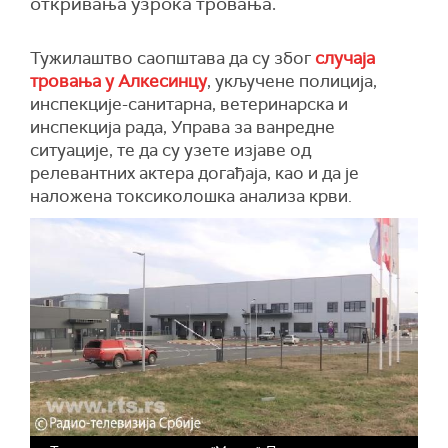
откривања узрока тровања.
Тужилаштво саопштава да су због
случаја
тровања у Алкесинцу
, укључене полиција,
инспекције-санитарна, ветеринарска и
инспекција рада, Управа за ванредне
ситуације, те да су узете изјаве од
релевантних актера догађаја, као и да је
наложена токсиколошка анализа крви.