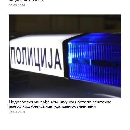
19. 03. 2026.
Недозвољеним вађењем шљунка настало вештачко
језеро код Алексинца, ухапшен осумњичени
16. 03. 2026.