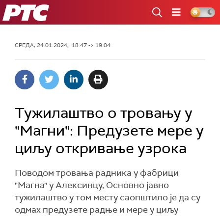
РТС
СРЕДА, 24.01.2024, 18:47 -> 19:04
Тужилаштво о тровању у
"Магни": Предузете мере у
циљу откривање узрока
Поводом тровања радника у фабрици
"Магна" у Алексинцу, Основно јавно
тужилаштво у том месту саопштило је да су
одмах предузете радње и мере у циљу