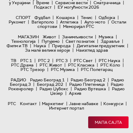
|
|
|
|
у Украјини
Време
Сервисне вести
Сматрачница
|
Подкаст
ЕУ могућности 2026
|
|
|
|
СПОРТ
Фудбал
Кошарка
Тенис
Одбојка
|
|
|
|
Рукомет
Ватерполо
Атлетика
Ауто-мото
Остали
|
спортови
Меморијал РТС
|
|
|
МАГАЗИН
Живот
Занимљивости
Музика
|
|
|
|
Технологијa
Путујемо
Свет познатих
Здравље
|
|
|
|
Филм и ТВ
Наука
Природа
Дигитални предузетник
|
За мале велике хероје
Наизглед здрав
|
|
|
|
|
ТВ
РТС 1
РТС 2
РТС 3
РТС Свет
РТС Наука
|
|
|
|
РТС Драма
РТС Живот
РТС Класика
РТС Коло
|
|
РТС Трезор
РТС Музика
РТС Полетарац
|
|
РАДИО
Радио Београд 1
Радио Београд 2
Радио
|
|
|
Београд 3
Београд 202
Радио Плетеница
Радио
|
|
|
Рокенролер
Радио Џубокс
Радио Вртешка
Радио
|
Џезер
Архив
|
|
|
|
РТС
Контакт
Маркетинг
Јавне набавке
Конкурси
Интернет портал
МАПА САЈТА