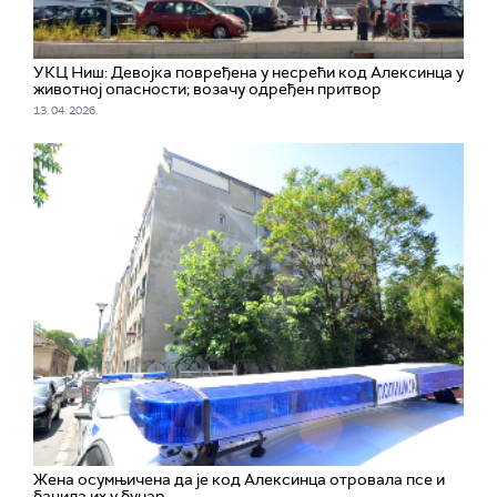
УКЦ Ниш: Девојка повређена у несрећи код Алексинца у
животној опасности; возачу одређен притвор
13. 04. 2026.
Жена осумњичена да је код Алексинца отровала псе и
бацила их у бунар