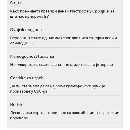
Da, ali...
Како преживети прва три дана катастрофе у Србији, и за
шта нас припрема ЕУ
Dvojnik mog oca
Вероватно свако од нас има свог двојника са којим дели и
сличну ДНК
Nemogućnost tusiranja
Не туширате се сваког дана – не стидите се, то је здраво
Cestitke za uspeh
Да ли сте знали да се најбоље грамофонске ручице
производе у Србији
Re: Eh...
Лесковачка спржа – производ са заштићеним географским
пореклом