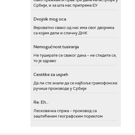
Србији, и за шта нас припрема ЕУ
Dvojnik mog oca
Вероватно свако од нас има свог двојника
са којим дели и сличну ДНК
Nemogućnost tusiranja
Не туширате се сваког дана – не стидите се,
то је здраво
Cestitke za uspeh
Да ли сте знали да се најбоље грамофонске
ручице производе у Србији
Re: Eh...
Лесковачка спржа – производ са
заштићеним географским пореклом