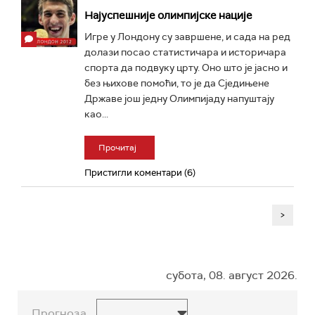
Најуспешније олимпијске нације
Игре у Лондону су завршене, и сада на ред
долази посао статистичара и историчара
спорта да подвуку црту. Оно што је јасно и
без њихове помоћи, то је да Сједињене
Државе још једну Олимпијаду напуштају
као...
Прочитај
Пристигли коментари (6)
>
субота, 08. август 2026.
Прогноза