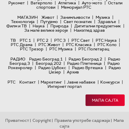
|
|
|
|
Рукомет
Ватерполо
Атлетика
Ауто-мото
Остали
|
спортови
Меморијал РТС
|
|
|
МАГАЗИН
Живот
Занимљивости
Музика
|
|
|
|
Технологијa
Путујемо
Свет познатих
Здравље
|
|
|
|
Филм и ТВ
Наука
Природа
Дигитални предузетник
|
За мале велике хероје
Наизглед здрав
|
|
|
|
|
ТВ
РТС 1
РТС 2
РТС 3
РТС Свет
РТС Наука
|
|
|
|
РТС Драма
РТС Живот
РТС Класика
РТС Коло
|
|
РТС Трезор
РТС Музика
РТС Полетарац
|
|
РАДИО
Радио Београд 1
Радио Београд 2
Радио
|
|
|
Београд 3
Београд 202
Радио Плетеница
Радио
|
|
|
Рокенролер
Радио Џубокс
Радио Вртешка
Радио
|
Џезер
Архив
|
|
|
|
РТС
Контакт
Маркетинг
Јавне набавке
Конкурси
Интернет портал
МАПА САЈТА
Приватност
Copyright
Правила употребе садржаја
Мапа
|
|
|
сајта