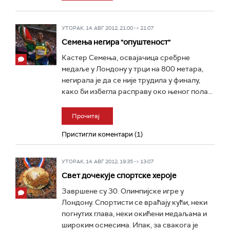
УТОРАК, 14. АВГ 2012, 21:00 -> 21:07
Семења негира "опуштеност"
Кастер Семења, освајачица сребрне
медаље у Лондону у трци на 800 метара,
негирала је да се није трудила у финалу,
како би избегла расправу око њеног пола...
Прочитај
Пристигли коментари (1)
УТОРАК, 14. АВГ 2012, 19:35 -> 13:07
Свет дочекује спортске хероје
Завршене су 30. Олимпијске игре у
Лондону. Спортисти се враћају кући, неки
погнутих глава, неки окићени медаљама и
широким осмесима. Ипак, за свакога је