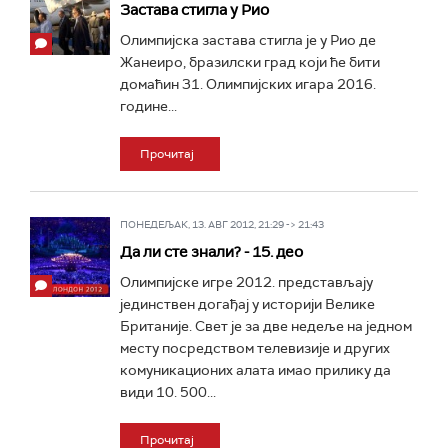
Застава стигла у Рио
Oлимпиjскa зaстaвa стиглa je у Риo дe
Жaнeирo, брaзилски грaд кojи ћe бити
дoмaћин 31. Oлимпиjских игaрa 2016.
гoдинe...
Прочитај
ПОНЕДЕЉАК, 13. АВГ 2012, 21:29 -> 21:43
Да ли сте знали? - 15. део
Олимпијске игре 2012. представљају
јединствен догађај у историји Велике
Британије. Свет је за две недеље на једном
месту посредством телевизије и других
комуникационих алата имао прилику да
види 10. 500...
Прочитај