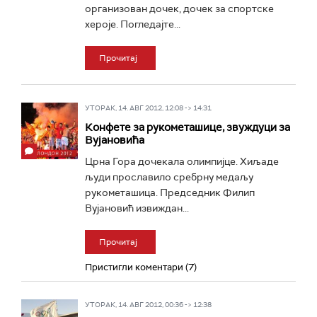
организован дочек, дочек за спортске
хероје. Погледајте...
Прочитај
УТОРАК, 14. АВГ 2012, 12:08 -> 14:31
Конфете за рукометашице, звуждуци за
Вујановића
Црна Гора дочекала олимпијце. Хиљаде
људи прославилo сребрну медаљу
рукометашица. Председник Филип
Вујановић извиждан...
Прочитај
Пристигли коментари (7)
УТОРАК, 14. АВГ 2012, 00:36 -> 12:38