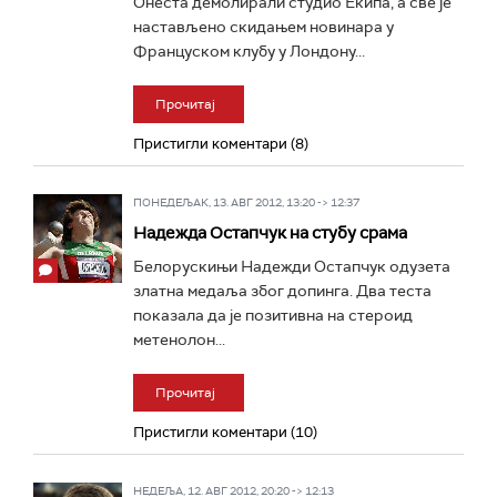
Онеста демолирали студио Екипа, а све је
настављено скидањем новинара у
Француском клубу у Лондону...
Прочитај
Пристигли коментари (8)
ПОНЕДЕЉАК, 13. АВГ 2012, 13:20 -> 12:37
Надежда Остапчук на стубу срама
Белорускињи Надежди Остапчук одузета
златна медаља због допинга. Два теста
показала да је позитивна на стероид
метенолон...
Прочитај
Пристигли коментари (10)
НЕДЕЉА, 12. АВГ 2012, 20:20 -> 12:13