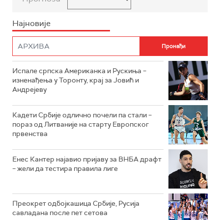
Најновије
Испале српска Американка и Рускиња –
изненађења у Торонту, крај за Јовић и
Андрејеву
Кадети Србије одлично почели па стали –
пораз од Литваније на старту Европског
првенства
Енес Кантер најавио пријаву за ВНБА драфт
– жели да тестира правила лиге
Преокрет одбојкашица Србије, Русија
савладана после пет сетова