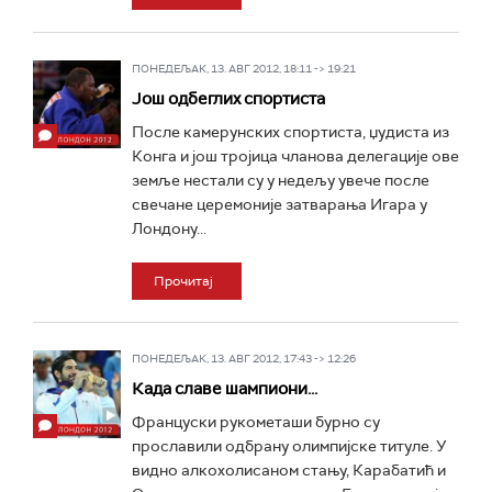
ПОНЕДЕЉАК, 13. АВГ 2012, 18:11 -> 19:21
Још одбеглих спортиста
После камерунских спортистa, џудиста из
Конга и још тројица чланова делегације ове
земље нестали су у недељу увече после
свечане церемоније затварања Игара у
Лондону...
Прочитај
ПОНЕДЕЉАК, 13. АВГ 2012, 17:43 -> 12:26
Када славе шампиони...
Француски рукометаши бурно су
прославили одбрану олимпијске титуле. У
видно алкохолисаном стању, Карабатић и