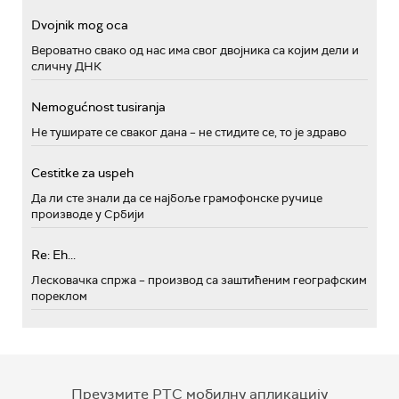
Dvojnik mog oca
Вероватно свако од нас има свог двојника са којим дели и
сличну ДНК
Nemogućnost tusiranja
Не туширате се сваког дана – не стидите се, то је здраво
Cestitke za uspeh
Да ли сте знали да се најбоље грамофонске ручице
производе у Србији
Re: Eh...
Лесковачка спржа – производ са заштићеним географским
пореклом
Преузмите РТС мобилну апликацију