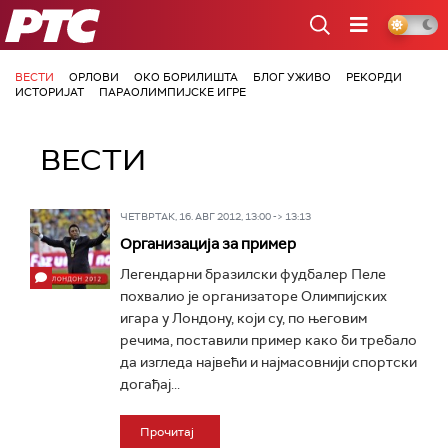
РТС
ВЕСТИ
ОРЛОВИ
ОКО БОРИЛИШТА
БЛОГ УЖИВО
РЕКОРДИ
ИСТОРИЈАТ
ПАРАОЛИМПИЈСКЕ ИГРЕ
ВЕСТИ
ЧЕТВРТАК, 16. АВГ 2012, 13:00 -> 13:13
Организација за пример
Легендарни бразилски фудбалер Пеле
похвалио је организаторе Олимпијских
игара у Лондону, који су, по његовим
речима, поставили пример како би требало
да изгледа највећи и најмасовнији спортски
догађај...
Прочитај