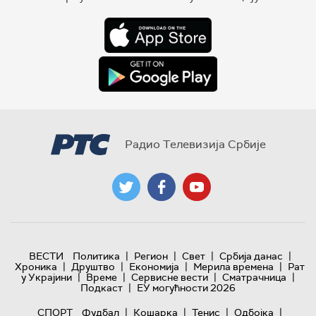
Радио Телевизија Србије
|
|
|
|
ВЕСТИ
Политика
Регион
Свет
Србија данас
|
|
|
|
Хроника
Друштво
Економија
Мерила времена
Рат
|
|
|
|
у Украјини
Време
Сервисне вести
Сматрачница
|
Подкаст
ЕУ могућности 2026
|
|
|
|
СПОРТ
Фудбал
Кошарка
Тенис
Одбојка