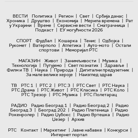
|
|
|
|
ВЕСТИ
Политика
Регион
Свет
Србија данас
|
|
|
|
Хроника
Друштво
Економија
Мерила времена
Рат
|
|
|
|
у Украјини
Време
Сервисне вести
Сматрачница
|
Подкаст
ЕУ могућности 2026
|
|
|
|
СПОРТ
Фудбал
Кошарка
Тенис
Одбојка
|
|
|
|
Рукомет
Ватерполо
Атлетика
Ауто-мото
Остали
|
спортови
Меморијал РТС
|
|
|
МАГАЗИН
Живот
Занимљивости
Музика
|
|
|
|
Технологијa
Путујемо
Свет познатих
Здравље
|
|
|
|
Филм и ТВ
Наука
Природа
Дигитални предузетник
|
За мале велике хероје
Наизглед здрав
|
|
|
|
|
ТВ
РТС 1
РТС 2
РТС 3
РТС Свет
РТС Наука
|
|
|
|
РТС Драма
РТС Живот
РТС Класика
РТС Коло
|
|
РТС Трезор
РТС Музика
РТС Полетарац
|
|
РАДИО
Радио Београд 1
Радио Београд 2
Радио
|
|
|
Београд 3
Београд 202
Радио Плетеница
Радио
|
|
|
Рокенролер
Радио Џубокс
Радио Вртешка
Радио
|
Џезер
Архив
|
|
|
|
РТС
Контакт
Маркетинг
Јавне набавке
Конкурси
Интернет портал