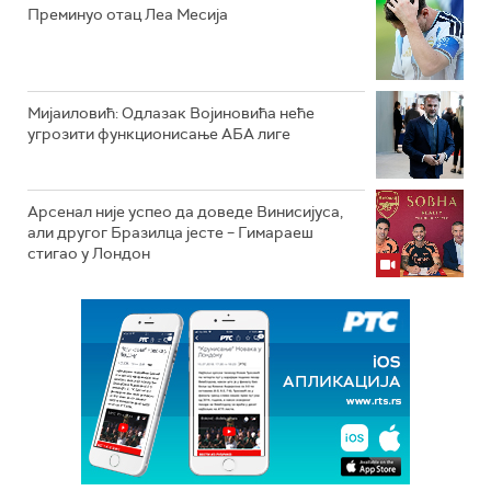
Преминуо отац Леа Месија
Мијаиловић: Одлазак Војиновића неће
угрозити функционисање АБА лиге
Арсенал није успео да доведе Винисијуса,
али другог Бразилца јесте – Гимараеш
стигао у Лондон