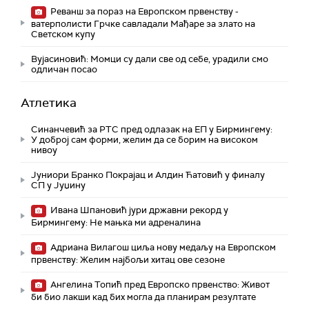
Реванш за пораз на Европском првенству -
ватерполисти Грчке савладали Мађаре за злато на
Светском купу
Вујасиновић: Момци су дали све од себе, урадили смо
одличан посао
Атлетика
Синанчевић за РТС пред одлазак на ЕП у Бирмингему:
У доброј сам форми, желим да се борим на високом
нивоу
Јуниори Бранко Покрајац и Алдин Ћатовић у финалу
СП у Јуџину
Ивана Шпановић јури државни рекорд у
Бирмингему: Не мањка ми адреналина
Адриана Вилагош циља нову медаљу на Европском
првенству: Желим најбољи хитац ове сезоне
Ангелина Топић пред Европско првенство: Живот
би био лакши кад бих могла да планирам резултате