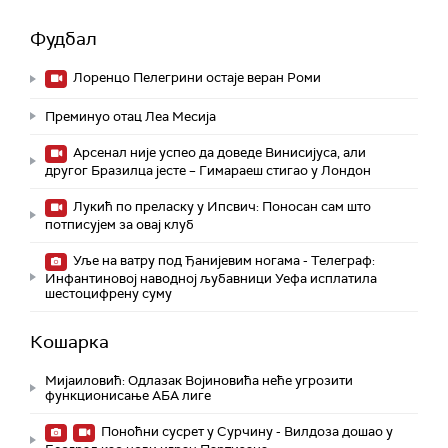
Фудбал
Лоренцо Пелегрини остаје веран Роми
Преминуо отац Леа Месија
Арсенал није успео да доведе Винисијуса, али
другог Бразилца јесте – Гимараеш стигао у Лондон
Лукић по преласку у Ипсвич: Поносан сам што
потписујем за овај клуб
Уље на ватру под Ђанијевим ногама - Телеграф:
Инфантиновој наводној љубавници Уефа исплатила
шестоцифрену суму
Кошарка
Мијаиловић: Одлазак Војиновића неће угрозити
функционисање АБА лиге
Поноћни сусрет у Сурчину - Вилдоза дошао у