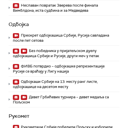
Неславан повратак Зверева после финала
Вимблдона, иста судбина и за Медведева
Одбојка
Преокрет одбојкашица Србије, Русија савладана
после пет сетова
Без победника у пријатељском дуелу
одбојкашица Србије и Русије, други меч у петак
ФИВБ потврдио – одбојкашке репрезентације
Русије се враћају у Лигу нација
Одбојкаши Србије на 13. месту ранг листе,
одбојкашице на десетом месту
Девет Грбићевих турнира – девет медаља са
Пољском
Рукомет
Рукометаши Србије победили Пољску и изборили