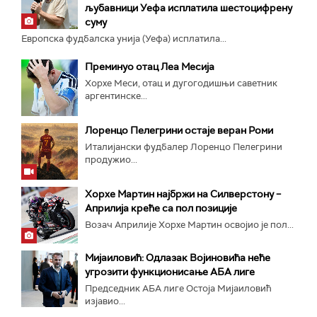
љубавници Уефа исплатила шестоцифрену
суму
Европска фудбалска унија (Уефа) исплатила...
Преминуо отац Леа Месија
Хорхе Меси, отац и дугогодишњи саветник
аргентинске...
Лоренцо Пелегрини остаје веран Роми
Италијански фудбалер Лоренцо Пелегрини
продужио...
Хорхе Мартин најбржи на Силверстону –
Априлија креће са пол позиције
Возач Априлије Хорхе Мартин освојио је пол...
Мијаиловић: Одлазак Војиновића неће
угрозити функционисање АБА лиге
Председник АБА лиге Остоја Мијаиловић
изјавио...