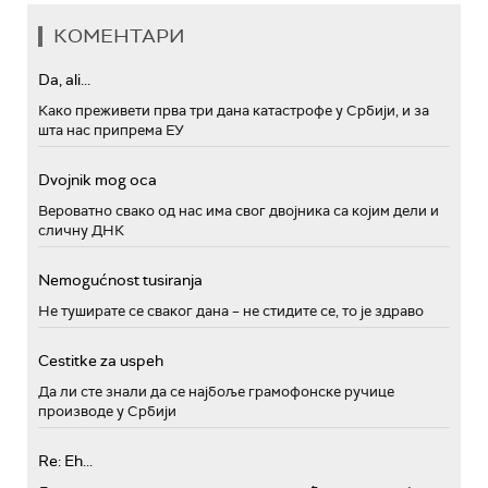
КОМЕНТАРИ
Da, ali...
Како преживети прва три дана катастрофе у Србији, и за
шта нас припрема ЕУ
Dvojnik mog oca
Вероватно свако од нас има свог двојника са којим дели и
сличну ДНК
Nemogućnost tusiranja
Не туширате се сваког дана – не стидите се, то је здраво
Cestitke za uspeh
Да ли сте знали да се најбоље грамофонске ручице
производе у Србији
Re: Eh...