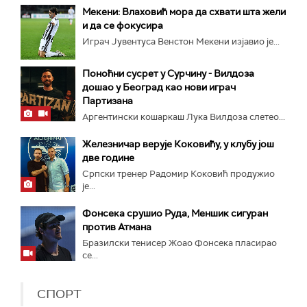
Мекени: Влаховић мора да схвати шта жели
и да се фокусира
Играч Јувентуса Венстон Мекени изјавио је...
Поноћни сусрет у Сурчину - Вилдоза
дошао у Београд као нови играч
Партизана
Аргентински кошаркаш Лука Вилдоза слетео...
Железничар верује Коковићу, у клубу још
две године
Српски тренер Радомир Коковић продужио
је...
Фонсека срушио Руда, Меншик сигуран
против Атмана
Бразилски тенисер Жоао Фонсека пласирао
се...
СПОРТ