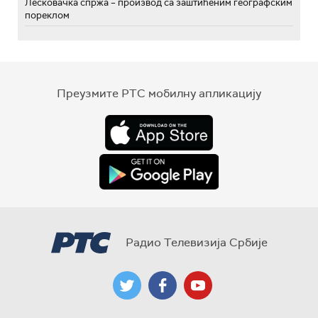
Лесковачка спржа – производ са заштићеним географским
пореклом
Преузмите РТС мобилну апликацију
Радио Телевизија Србије