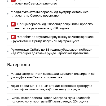
пласман на Светско првенство
Млади рукометаши поразом од Аустрије остали без
пласмана на Светско првенство
Србија поразом од Словеније завршила Европско
првенство за рукометаше до 18 година
"Орлићи" пропустили прву шансу за четвртфинале
– рукометаши Србије изгубили од Француске
Рукометаши Србије до 18 година убедљивом победом
над Италијом до главне рунде Европског првенства
Ватерполо
Млади ватерполисти савладали Бразил и пласирали се
у полуфинале Светског првенства
Дејан Удовичић: Не знам шта бих саветовао троструке
олимпијске шампионе, најбоље знају шта раде
Бивши ватерполиста Новог Београда Лука Гладовић
поломио ногу, пропушта ЕП за играче до 20 година