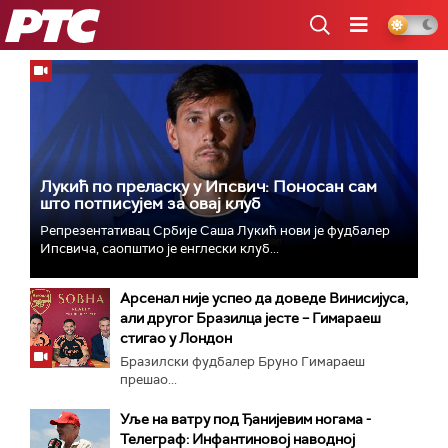
РТС
Лукић по преласку у Ипсвич: Поносан сам
што потписујем за овај клуб
Репрезентативац Србије Саша Лукић нови је фудбалер
Ипсвича, саопштио је енглески клуб...
Арсенал није успео да доведе Винисијуса,
али другог Бразилца јесте – Гимараеш
стигао у Лондон
Бразилски фудбалер Бруно Гимараеш
прешао...
Уље на ватру под Ђанијевим ногама -
Телеграф: Инфантиновој наводној