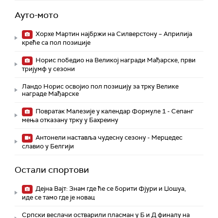
Ауто-мото
Хорхе Мартин најбржи на Силверстону – Априлија
креће са пол позиције
Норис победио на Великој награди Мађарске, први
тријумф у сезони
Ландо Норис освојио пол позицију за трку Велике
награде Мађарске
Повратак Малезије у календар Формуле 1 - Сепанг
мења отказану трку у Бахреину
Aнтонели наставља чудесну сезону - Мерцедес
славио у Белгији
Остали спортови
Дејна Вајт: Знам где ће се борити Фјури и Џошуа,
иде се тамо где је новац
Српски веслачи остварили пласман у Б и Д финалу на