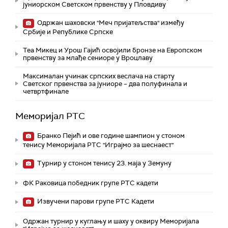
јуниорском Светском првенству у Пловдиву
Одржан шаховски "Меч пријатељства" између
Србије и Републике Српске
Теа Микец и Урош Гајић освојили бронзе на Европском
првенству за млађе сениоре у Вроцлаву
Максималан учинак српских веслача на старту
Светског првенства за јуниоре – два полуфинала и
четвртфинале
Меморијал РТС
Бранко Пејић и ове године шампион у стоном
тенису Меморијала РТС "Играјмо за шеснаест"
Турнир у стоном тенису 23. маја у Земуну
ФК Раковица победник групе РТС кадети
Извучени парови групе РТС Кадети
Одржан турнир у куглању и шаху у оквиру Меморијала