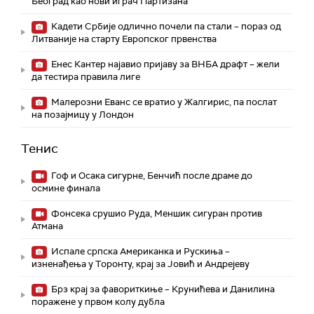
Београд као нови играч Партизана
Кадети Србије одлично почели па стали – пораз од
Литваније на старту Европског првенства
Енес Кантер најавио пријаву за ВНБА драфт – жели
да тестира правила лиге
Малерозни Еванс се вратио у Жалгирис, па послат
на позајмицу у Лондон
Тенис
Гоф и Осака сигурне, Бенчић после драме до
осмине финала
Фонсека срушио Руда, Меншик сигуран против
Атмана
Испале српска Американка и Рускиња –
изненађења у Торонту, крај за Јовић и Андрејеву
Брз крај за фавориткиње – Крунићева и Данилина
поражене у првом колу дубла