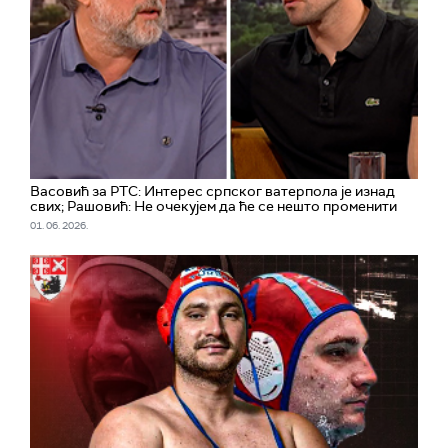
Васовић за РТС: Интерес српског ватерпола је изнад
свих; Рашовић: Не очекујем да ће се нешто променити
01. 06. 2026.