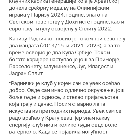
кључних карика генерације која је Хрватској
донела сребрну медаљу на Олимпијским
играма у Паризу 2024. године, злато на
Светском првенству у Дохи исте године, као и
европску титулу освојену у Сплиту 2022.
Капицу Радничког носио је током три сезоне у
два мандата (2014/15. и 2021–2023), а за то
време освојио је два Купа Србије. Током
богате каријере наступао је још за Приморје,
Барселонету, Флуминенсе, Југ, Младост и
Јадран Сплит.
"Раднички је клуб у којем сам се увек осећао
добро. Овде сам имао одлично окружење, још
боље људе и односе, и стекао пријатељства
која трају и данас. Носим стварно лепа
искуства из претходних периода. Увек сам се
радо враћао у Крагујевац, јер знам какву
енергију клуб има и колико људи овде воле
ватерполо. Када се појавила могућност