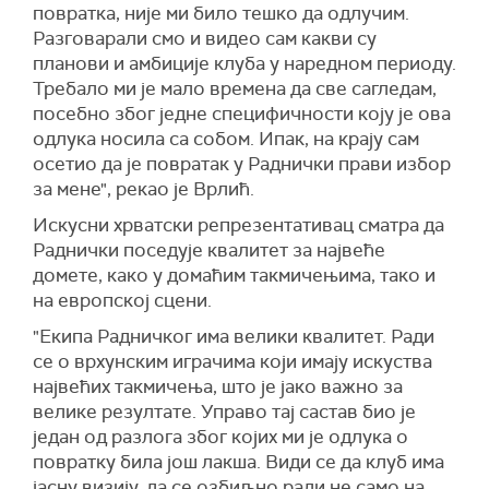
повратка, није ми било тешко да одлучим.
Разговарали смо и видео сам какви су
планови и амбиције клуба у наредном периоду.
Требало ми је мало времена да све сагледам,
посебно због једне специфичности коју је ова
одлука носила са собом. Ипак, на крају сам
осетио да је повратак у Раднички прави избор
за мене", рекао је Врлић.
Искусни хрватски репрезентативац сматра да
Раднички поседује квалитет за највеће
домете, како у домаћим такмичењима, тако и
на европској сцени.
"Екипа Радничког има велики квалитет. Ради
се о врхунским играчима који имају искуства
највећих такмичења, што је јако важно за
велике резултате. Управо тај састав био је
један од разлога због којих ми је одлука о
повратку била још лакша. Види се да клуб има
јасну визију, да се озбиљно ради не само на