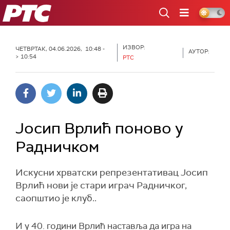
РТС
ИЗВОР:
ЧЕТВРТАК, 04.06.2026, 10:48 -
АУТОР:
> 10:54
РТС
Јосип Врлић поново у
Радничком
Искусни хрватски репрезентативац Јосип
Врлић нови је стари играч Радничког,
саопштио је клуб..
И у 40. години Врлић наставља да игра на