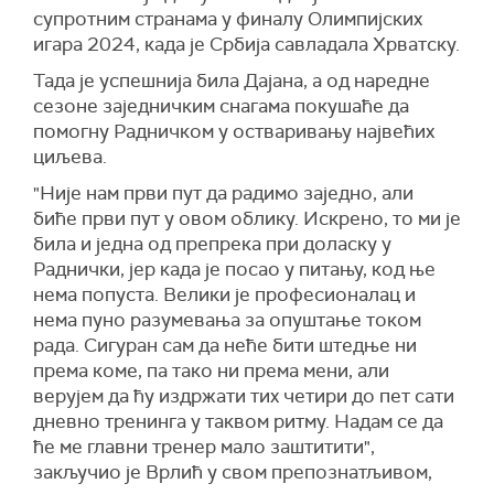
супротним странама у финалу Олимпијских
игара 2024, када је Србија савладала Хрватску.
Тада је успешнија била Дајана, а од наредне
сезоне заједничким снагама покушаће да
помогну Радничком у остваривању највећих
циљева.
"Није нам први пут да радимо заједно, али
биће први пут у овом облику. Искрено, то ми је
била и једна од препрека при доласку у
Раднички, јер када је посао у питању, код ње
нема попуста. Велики је професионалац и
нема пуно разумевања за опуштање током
рада. Сигуран сам да неће бити штедње ни
према коме, па тако ни према мени, али
верујем да ћу издржати тих четири до пет сати
дневно тренинга у таквом ритму. Надам се да
ће ме главни тренер мало заштитити",
закључио је Врлић у свом препознатљивом,