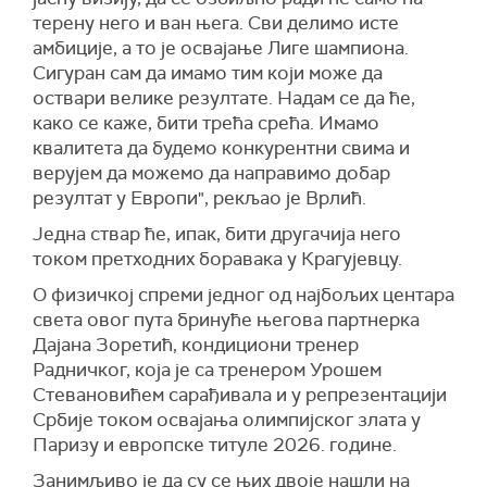
терену него и ван њега. Сви делимо исте
амбиције, а то је освајање Лиге шампиона.
Сигуран сам да имамо тим који може да
оствари велике резултате. Надам се да ће,
како се каже, бити трећа срећа. Имамо
квалитета да будемо конкурентни свима и
верујем да можемо да направимо добар
резултат у Европи", рекљао је Врлић.
Једна ствар ће, ипак, бити другачија него
током претходних боравака у Крагујевцу.
О физичкој спреми једног од најбољих центара
света овог пута бринуће његова партнерка
Дајана Зоретић, кондициони тренер
Радничког, која је са тренером Урошем
Стевановићем сарађивала и у репрезентацији
Србије током освајања олимпијског злата у
Паризу и европске титуле 2026. године.
Занимљиво је да су се њих двоје нашли на