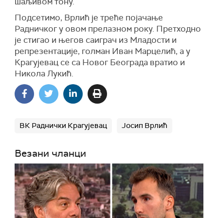
шаљивом тону.
Подсетимо, Врлић је треће појачање
Радничког у овом прелазном року. Претходно
је стигао и његов саиграч из Младости и
репрезентације, голман Иван Марцелић, а у
Крагујевац се са Новог Београда вратио и
Никола Лукић.
ВК Раднички Крагујевац
Јосип Врлић
Везани чланци