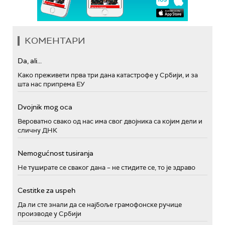
КОМЕНТАРИ
Da, ali...
Како преживети прва три дана катастрофе у Србији, и за
шта нас припрема ЕУ
Dvojnik mog oca
Вероватно свако од нас има свог двојника са којим дели и
сличну ДНК
Nemogućnost tusiranja
Не туширате се сваког дана – не стидите се, то је здраво
Cestitke za uspeh
Да ли сте знали да се најбоље грамофонске ручице
производе у Србији