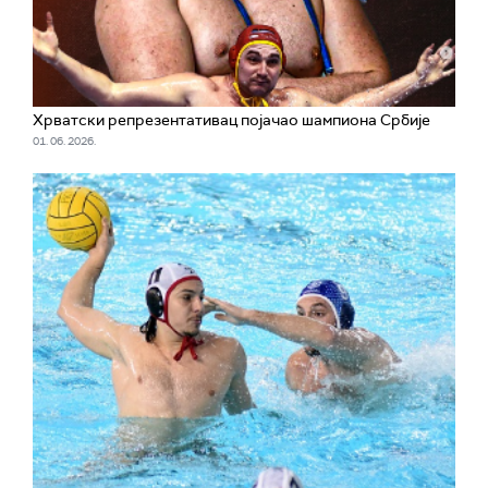
Хрватски репрезентативац појачао шампиона Србије
01. 06. 2026.