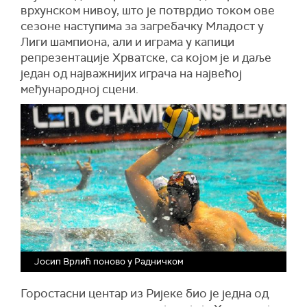
врхунском нивоу, што је потврдио током ове
сезоне наступима за загребачку Младост у
Лиги шампиона, али и играма у капици
репрезентације Хрватске, са којом је и даље
један од најважнијих играча на највећој
међународној сцени.
Јосип Врлић поново у Радничком
Горостасни центар из Ријеке био је једна од