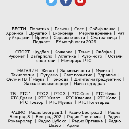
|
|
|
|
ВЕСТИ
Политика
Регион
Свет
Србија данас
|
|
|
|
Хроника
Друштво
Економија
Мерила времена
Рат
|
|
|
|
у Украјини
Време
Сервисне вести
Сматрачница
|
Подкаст
ЕУ могућности 2026
|
|
|
|
СПОРТ
Фудбал
Кошарка
Тенис
Одбојка
|
|
|
|
Рукомет
Ватерполо
Атлетика
Ауто-мото
Остали
|
спортови
Меморијал РТС
|
|
|
МАГАЗИН
Живот
Занимљивости
Музика
|
|
|
|
Технологијa
Путујемо
Свет познатих
Здравље
|
|
|
|
Филм и ТВ
Наука
Природа
Дигитални предузетник
|
За мале велике хероје
Наизглед здрав
|
|
|
|
|
ТВ
РТС 1
РТС 2
РТС 3
РТС Свет
РТС Наука
|
|
|
|
РТС Драма
РТС Живот
РТС Класика
РТС Коло
|
|
РТС Трезор
РТС Музика
РТС Полетарац
|
|
РАДИО
Радио Београд 1
Радио Београд 2
Радио
|
|
|
Београд 3
Београд 202
Радио Плетеница
Радио
|
|
|
Рокенролер
Радио Џубокс
Радио Вртешка
Радио
|
Џезер
Архив