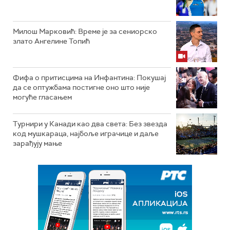
Милош Марковић: Време је за сениорско
злато Ангелине Топић
Фифа о притисцима на Инфантина: Покушај
да се оптужбама постигне оно што није
могуће гласањем
Турнири у Канади као два света: Без звезда
код мушкараца, најбоље играчице и даље
зарађују мање