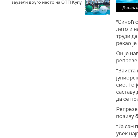
заузели друго место на ОТП Купу
Детаљ 
"Синоћ с
лето и н
труди да
рекао ј
Он је на
репрезен
"Заиста 
јуниорс
смо. То 
саставу 
да се пр
Репрезе
позиву 
"Ја сам 
увек нај