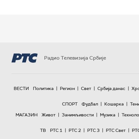
Радио Телевизија Србије
|
|
|
|
ВЕСТИ
Политика
Регион
Свет
Србија данас
Хр
|
|
СПОРТ
Фудбал
Кошарка
Тен
|
|
|
МАГАЗИН
Живот
Занимљивости
Музика
Техноло
|
|
|
|
ТВ
РТС 1
РТС 2
РТС 3
РТС Свет
РТ