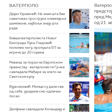
ВАТЕРПОЛО
Ватерпо
предстој
Дејан Удовичић: Не знам шта бих
пред Мед
саветовао троструке олимпијске
од 21. а
шампионе, најбоље знају шта
раде
Бивши ватерполиста Новог
Београда Лука Гладовић
поломио ногу, пропушта ЕП за
играче до 20 година
Реванш за пораз на Европском
првенству - ватерполисти Грчке
савладали Мађаре за злато на
Светском купу
Вујасиновић: Момци су дали све
од себе, урадили смо одличан
посао
Делфини савладали Холандију и