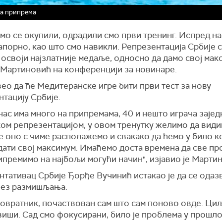
са припрема
мо се окупили, одрадили смо први тренинг. Испред нас
апорно, као што смо навикли. Репрезентација Србије 
 освоји најзлатније медаље, односно да дамо свој мак
е Мартиновић на конференцији за новинаре.
вео да ће Медитеранске игре бити први тест за нову
тацију Србије.
нас има много на припремама, 40 и нешто играча зајед
ком репрезентацијом, у овом тренутку желимо да види
је оно с чиме располажемо и свакако да ћемо у било к
дати свој максимум. Имаћемо доста времена да све пр
ипремимо на најбољи могући начин", изјавио је Марти
нтативац Србије Ђорђе Вучинић истакао је да се одаз
без размишљања.
повратник, почаствован сам што сам поново овде. Ци
виши. Сад смо фокусирани, било је проблема у прошло