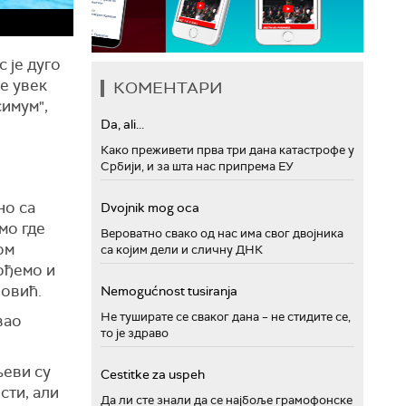
 је дуго
се увек
КОМЕНТАРИ
симум",
Da, ali...
Како преживети прва три дана катастрофе у
Србији, и за шта нас припрема ЕУ
но са
Dvojnik mog oca
мо где
Вероватно свако од нас има свог двојника
ом
са којим дели и сличну ДНК
ођемо и
новић.
Nemogućnost tusiranja
Не туширате се сваког дана – не стидите се,
вао
то је здраво
љеви су
Cestitke za uspeh
сти, али
Да ли сте знали да се најбоље грамофонске