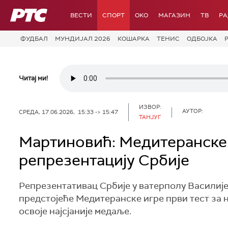
РТС
ВЕСТИ
СПОРТ
OKO
МАГАЗИН
ТВ
Р
ФУДБАЛ
МУНДИЈАЛ 2026
КОШАРКА
ТЕНИС
ОДБОЈКА
Читај ми!
ИЗВОР:
АУТОР:
СРЕДА, 17.06.2026, 15:33 -> 15:47
ТАНЈУГ
Мартиновић: Медитеранске и
репрезентацију Србије
Репрезентативац Србије у ватерполу Василије
предстојеће Медитеранске игре први тест за н
освоје најсјаније медаље.