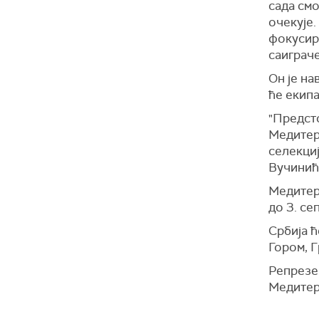
сада смо
очекује.
фокусира
саиграче
Он је на
ће екипа
"Предсто
Медитера
селекциј
Вучинић
Медитера
до 3. се
Србија ћ
Гором, 
Репрезен
Медитер