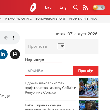
Lat
Eng
И
МЕМОРИЈАЛ РТС
EUROVISION SPORT
АРХИВА РУБРИКА
петак, 07. август 2026.
Прогноза
Најновије
Одржан шаховски "Меч
пријатељства" између Србије и
Републике Српске
ће да
Баба: Спреман сам да
помогнем клубу и да још више