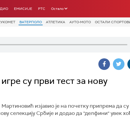
АДИО
ЕМИСИЈЕ
РТС
Остало
РУКОМЕТ
ВАТЕРПОЛО
АТЛЕТИКА
АУТО-МОТО
ОСТАЛИ СПОРТОВ
гре су први тест за нову
 Мартиновић изјавио је на почетку припрема да су
ову селекцију Србије и додао да "делфини" увек хо