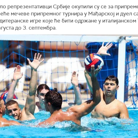
ло репрезентативци Србије окупили су се за припрем
еће мечеве припремног турнира у Мађарској и дуел с
итеранске игре које ће бити одржане у италијанском
вгуста до 3. септембра.