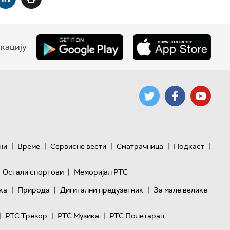
кацију
|
|
|
|
|
ни
Време
Сервисне вести
Сматрачница
Подкаст
|
Остали спортови
Меморијал РТС
|
|
|
ка
Природа
Дигитални предузетник
За мале велике
|
|
|
РТС Трезор
РТС Музика
РТС Полетарац