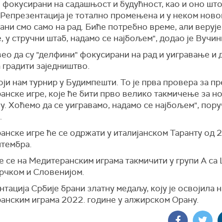
 фокусирани на садашњост и будућност, као и оно што
 Репрезентација је тотално промењена и у неком ново
ни смо само на рад. Биће потребно време, али верује
, у стручни штаб, надамо се најбољем", додао је Вучин
вео да су "делфини" фокусирани на рад и уигравање и 
 градити заједништво.
ји нам турнир у Будимпешти. То је прва провера за п
нске игре, које ће бити прво велико такмичење за н
у. Хоћемо да се уигравамо, надамо се најбољем", пору
.
нске игре ће се одржати у италијанском Таранту од 2
птембра.
е се на Медитеранским играма такмичити у групи А са
Грчком и Словенијом.
тација Србије брани златну медаљу, коју је освојила н
анским играма 2022. године у алжирском Орану.