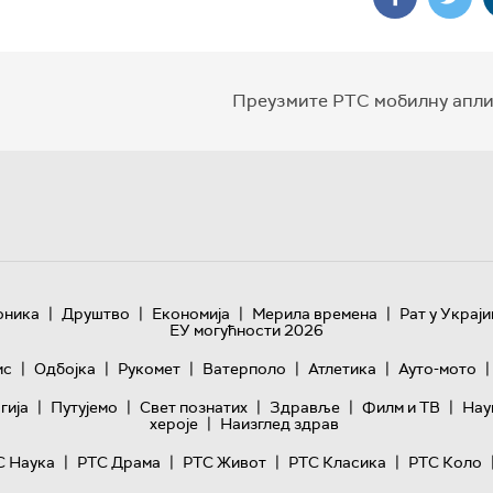
Преузмите РТС мобилну апли
|
|
|
|
оника
Друштво
Економија
Мерила времена
Рат у Украји
ЕУ могућности 2026
|
|
|
|
|
|
ис
Одбојка
Рукомет
Ватерполо
Атлетика
Ауто-мото
|
|
|
|
|
гијa
Путујемо
Свет познатих
Здравље
Филм и ТВ
Нау
|
хероје
Наизглед здрав
|
|
|
|
С Наука
РТС Драма
РТС Живот
РТС Класика
РТС Коло