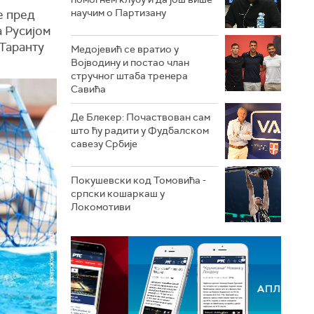
научим о Партизану
е пред
а Русијом
 Таранту
Медојевић се вратио у
Војводину и постао члан
стручног штаба тренера
Савића
Де Блекер: Почаствован сам
што ћу радити у Фудбалском
савезу Србије
Покушевски код Томовића -
српски кошаркаш у
Локомотиви