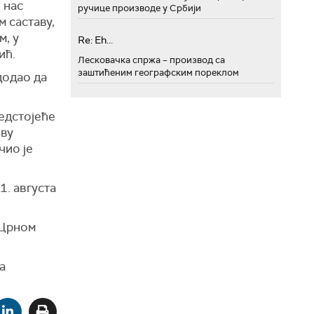
 нас
ручице производе у Србији
м саставу,
м, у
Re: Eh...
ић.
Лесковачка спржа – производ са
заштићеним географским пореклом
додао да
редстојеће
ову
чио је
1. августа
 Црном
а