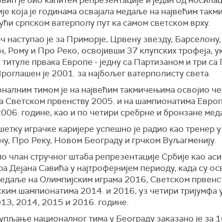
вић је био капитен репрезентације и један од носила
је која је годинама освајала медаље на највећим так
ући српском ватерполу пут ка самом светском врху.
ч наступао је за Приморје, Црвену звезду, Барселону,
, Рому и Про Реко, освојивши 37 клупских трофеја, у
 титуле првака Европе - једну са Партизаном и три са
роглашен је 2001. за најбољег ватерполисту света.
оналним тимом је на највећим такмичењима освојио ч
на Светском првенству 2005. и на шампионатима Евро
006. године, као и по четири сребрне и бронзане ме
етку играчке каријере успешно је радио као тренер у
ну, Про Реку, Новом Београду и грчком Вуљагменију.
ио члан стручног штаба репрезентације Србије као ас
а Дејана Савића у најтрофејнијем периоду, када су ос
медаље на Олимпијским играма 2016, Светском првенс
ким шампионатима 2014. и 2016, уз четири тријумфа 
013, 2014, 2015 и 2016. године.
пљање националног тима у Београду заказано је за 16