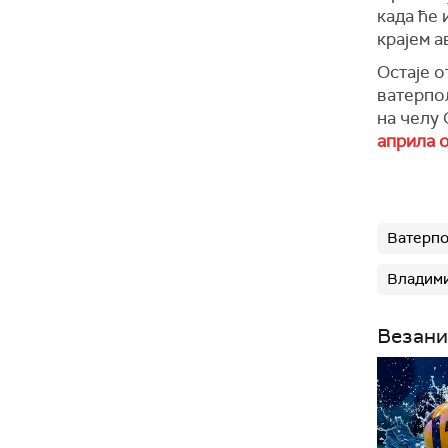
када ће 
крајем а
Остаје о
ватерпо
на челу
априла 
Ватерпо
Владими
Везани