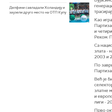
Вујасино
генераци
Делфини савладали Холандију и
трасирај
заузели друго место на ОТП Купу
Као игра
Партизан
и четири
Реком. П
Са наци
злата - 
2003 и 2
По заврш
Партиза
Већ је б
селектор
златне 
и европс
лиги - 2
Прво оку