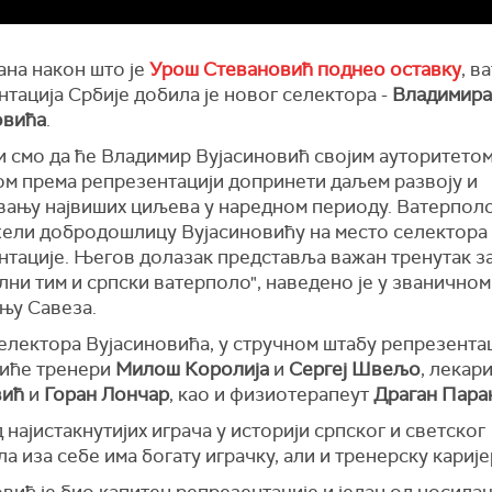
ана након што је
Урош Стевановић поднео оставку
, в
тација Србије добила је новог селектора -
Владимира
овића
.
и смо да ће Владимир Вујасиновић својим ауторитето
ом према репрезентацији допринети даљем развоју и
вању највиших циљева у наредном периоду. Ватерпол
жели добродошлицу Вујасиновићу на место селектора
нтације. Његов долазак представља важан тренутак з
ни тим и српски ватерполо", наведено је у званичном
њу Савеза.
електора Вујасиновића, у стручном штабу репрезента
биће тренери
Милош Королија
и
Сергеј Швељо
, лекар
вић
и
Горан Лончар
, као и физиотерапеут
Драган Пара
 најистакнутијих играча у историји српског и светског
а иза себе има богату играчку, али и тренерску карије