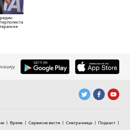
дредио
атерполиста
итеранске
кацију
|
|
|
|
|
ни
Време
Сервисне вести
Сматрачница
Подкаст