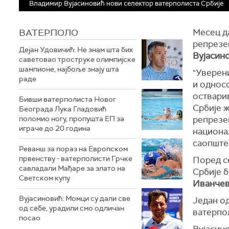
Владимир Вујасиновић нови селектор ватерполиста Србије
ВАТЕРПОЛО
Месец д
репрезен
Дејан Удовичић: Не знам шта бих
Вујасин
саветовао троструке олимпијске
шампионе, најбоље знају шта
"Уверен
раде
и однос
оствари
Бивши ватерполиста Новог
Србије 
Београда Лука Гладовић
поломио ногу, пропушта ЕП за
репрезе
играче до 20 година
национал
саопште
Реванш за пораз на Европском
првенству - ватерполисти Грчке
Поред с
савладали Мађаре за злато на
Србије 
Светском купу
Иванче
Вујасиновић: Момци су дали све
Један од
од себе, урадили смо одличан
ватерпол
посао