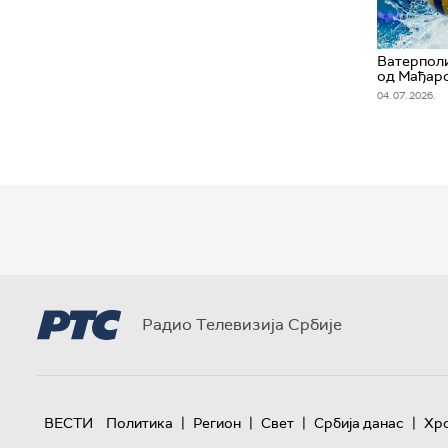
Ватерпол
од Мађарс
04. 07. 2026.
Радио Телевизија Србије
|
|
|
|
ВЕСТИ
Политика
Регион
Свет
Србија данас
Хр