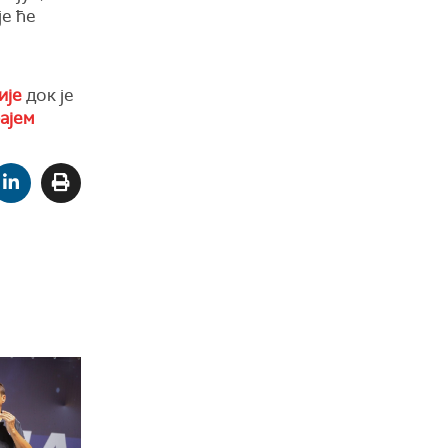
је ће
ије
док је
ајем