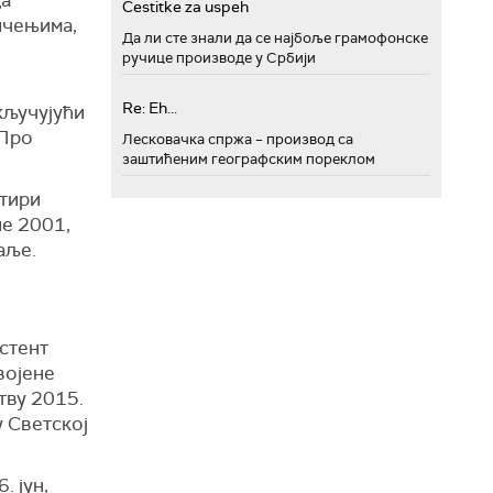
ца
Cestitke za uspeh
мичењима,
Да ли сте знали да се најбоље грамофонске
ручице производе у Србији
Re: Eh...
кључујући
 Про
Лесковачка спржа – производ са
заштићеним географским пореклом
етири
пе 2001,
даље.
истент
војене
тву 2015.
у Светској
. јун,