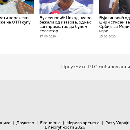
исти поражени
Вујасиновић: Никад нисмо
Вујасиновић о
ке на ОТП купу
бежали од изазова, одмах
шири списак в
сам прихватио да будем
Србије за Мед
селектор
игре
17. 06. 2026.
15. 06. 2026.
Преузмите РТС мобилну апли
|
|
|
|
оника
Друштво
Економија
Мерила времена
Рат у Украји
ЕУ могућности 2026