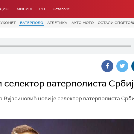
АДИО
ЕМИСИЈЕ
РТС
Остало
РУКОМЕТ
ВАТЕРПОЛО
АТЛЕТИКА
АУТО-МОТО
ОСТАЛИ СПОРТОВ
 селектор ватерполиста Србиј
Вујасиновић нови је селектор ватерполиста Срби