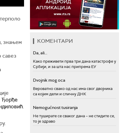
атерполо
КОМЕНТАРИ
м, знањем
Da, ali...
о савез
Како преживети прва три дана катастрофе у
Србији, и за шта нас припрема ЕУ
а
Dvojnik mog oca
Вероватно свако од нас има свог двојника
ције
са којим дели и сличну ДНК
и
Ђорђе
ндиловић
.
Nemogućnost tusiranja
Не туширате се сваког дана – не стидите се,
то је здраво
ру.