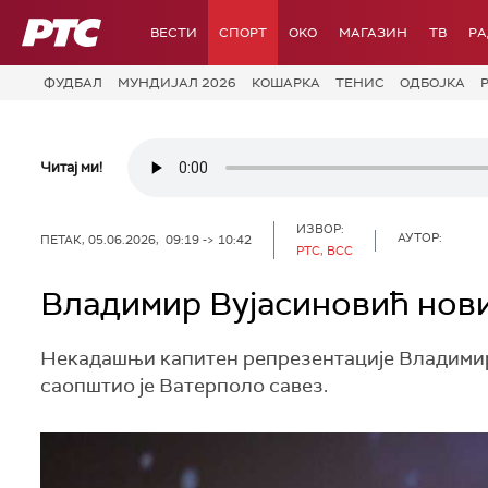
РТС
ВЕСТИ
СПОРТ
OKO
МАГАЗИН
ТВ
Р
ФУДБАЛ
МУНДИЈАЛ 2026
КОШАРКА
ТЕНИС
ОДБОЈКА
Читај ми!
ИЗВОР:
АУТОР:
ПЕТАК, 05.06.2026, 09:19 -> 10:42
РТС, ВСС
Владимир Вујасиновић нови
Некадашњи капитен репрезентације Владимир 
саопштио је Ватерполо савез.