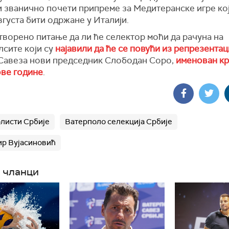
и званично почети припреме за Медитеранске игре ко
вгуста бити одржане у Италији.
творено питање да ли ће селектор моћи да рачуна на
лсите који су
најавили да ће се повући из репрезентац
 Савеза нови председник Слободан Соро,
именован кр
ове године
.
листи Србије
Ватерполо селекција Србије
р Вујасиновић
 чланци