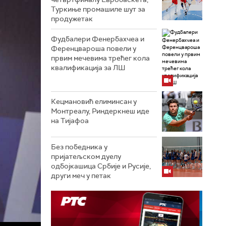
Туркиње промашиле шут за
продужетак
Фудбалери Фенербахчеа и
Ференцвароша повели у
првим мечевима трећег кола
квалификација за ЛШ
Кецмановић елиминсан у
Монтреалу, Риндеркнеш иде
на Тијафоа
Без победника у
пријатељском дуелу
одбојкашица Србије и Русије,
други меч у петак