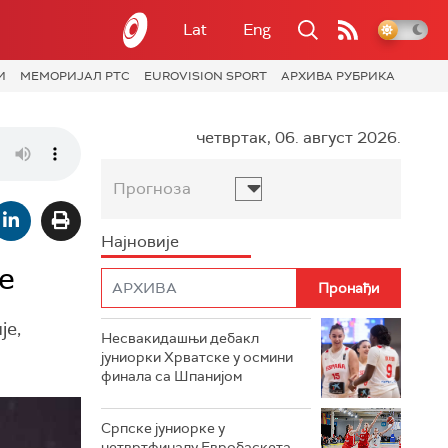
Lat
Eng
И
МЕМОРИЈАЛ РТС
EUROVISION SPORT
АРХИВА РУБРИКА
четвртак, 06. август 2026.
Прогноза
Најновије
е
је,
Несвакидашњи дебакл
јуниорки Хрватске у осмини
финала са Шпанијом
Српске јуниорке у
четвртфиналу Евробаскета,