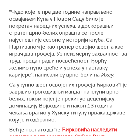
"Чудо које је пре две године направљено
освајањем Купа у Новом Саду било је
покретач наредних успеха, а доскорашњи
стратег црно-белих опрашта се после
најуспешније сезоне у историји клуба. Са
Партизаном је као тренер освојио шест, а као
играч два трофеја. Уз неизмерну захвалност за
труд, предан рад и посвећеност, Ђорђу
желимо пуно среће и успеха у наставку
каријере", написали су црно-бели на
Иксу
.
Са укупно шест освојених трофеја Ћирковић је
завршио трогодишњи мандат на клупи црно-
белих, током којег је прекинуо деценијску
доминацију Војводине и након 13 година
чекања вратио у Хумску титулу првака државе,
коју је и одбранио.
Већ је познато да ће
Ћирковића наследити