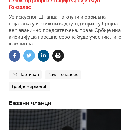
селектор репрезентације Србије Раул
Гонзалес
.
Уз искусног Шпанца на клупи и озбиљна
појачања у играчком кадру, од којих су бројна
већ званично предсатвљена, првак Србије има
амбицију да наредне сезоне буде учесник Лиге
шампиона.
РК Партизан
Раул Гонзалес
Ђорђе Ћирковић
Везани чланци