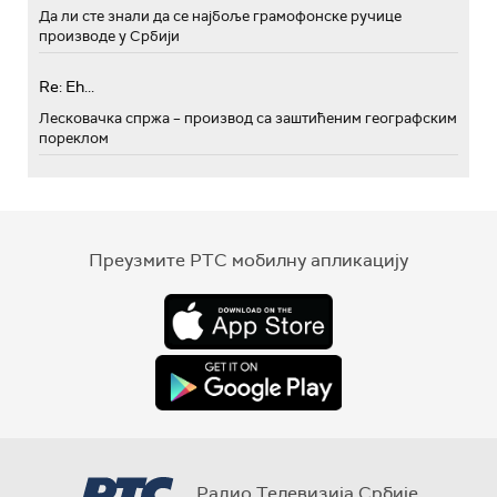
Да ли сте знали да се најбоље грамофонске ручице
производе у Србији
Re: Eh...
Лесковачка спржа – производ са заштићеним географским
пореклом
Преузмите РТС мобилну апликацију
Радио Телевизија Србије