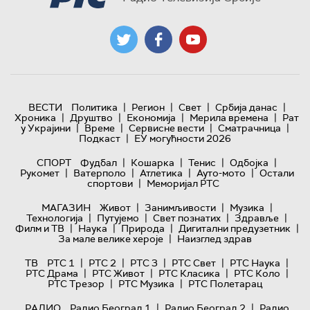
|
|
|
|
ВЕСТИ
Политика
Регион
Свет
Србија данас
|
|
|
|
Хроника
Друштво
Економија
Мерила времена
Рат
|
|
|
|
у Украјини
Време
Сервисне вести
Сматрачница
|
Подкаст
ЕУ могућности 2026
|
|
|
|
СПОРТ
Фудбал
Кошарка
Тенис
Одбојка
|
|
|
|
Рукомет
Ватерполо
Атлетика
Ауто-мото
Остали
|
спортови
Меморијал РТС
|
|
|
МАГАЗИН
Живот
Занимљивости
Музика
|
|
|
|
Технологијa
Путујемо
Свет познатих
Здравље
|
|
|
|
Филм и ТВ
Наука
Природа
Дигитални предузетник
|
За мале велике хероје
Наизглед здрав
|
|
|
|
|
ТВ
РТС 1
РТС 2
РТС 3
РТС Свет
РТС Наука
|
|
|
|
РТС Драма
РТС Живот
РТС Класика
РТС Коло
|
|
РТС Трезор
РТС Музика
РТС Полетарац
|
|
РАДИО
Радио Београд 1
Радио Београд 2
Радио