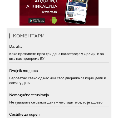
КОМЕНТАРИ
Da, ali...
Како преживети прва три дана катастрофе у Србији, и за
шта нас припрема ЕУ
Dvojnik mog oca
Вероватно свако од нас има свог двојника са којим дели и
сличну ДНК
Nemogućnost tusiranja
Не туширате се сваког дана – не стидите се, то је здраво
Cestitke za uspeh