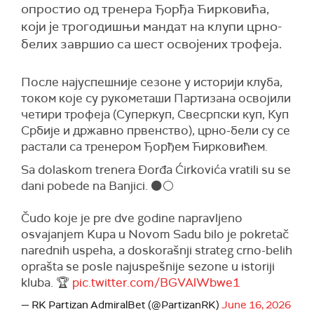
опростио од тренера Ђорђа Ћирковића,
који је трогодишњи мандат на клупи црно-
белих завршио са шест освојених трофеја.
После најуспешније сезоне у историји клуба,
током које су рукометаши Партизана освојили
четири трофеја (Суперкуп, Свесрпски куп, Куп
Србије и државно првенство), црно-бели су се
растали са тренером Ђорђем Ћирковићем.
Sa dolaskom trenera Đorđa Ćirkovića vratili su se
dani pobede na Banjici. ⚫⚪
Čudo koje je pre dve godine napravljeno
osvajanjem Kupa u Novom Sadu bilo je pokretač
narednih uspeha, a doskorašnji strateg crno-belih
oprašta se posle najuspešnije sezone u istoriji
kluba. 🏆
pic.twitter.com/BGVAlWbwe1
— RK Partizan AdmiralBet (@PartizanRK)
June 16, 2026