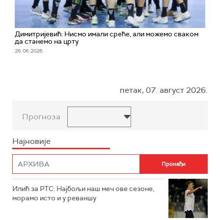
Димитријевић: Нисмо имали среће, али можемо сваком
да станемо на црту
26. 06. 2026.
петак, 07. август 2026.
Прогноза
Најновије
Илић за РТС: Најбољи наш меч ове сезоне,
морамо исто и у реваншу