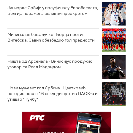
Јуниорке Србије у полуфиналу Евробаскета,
Белгија поражена великим преокретом
Минималац бањалучког Борца против
Витебска, Савић обезбедио гол предности
Ништа од Арсенала - Винисијус продужио
уговор са Реал Мадридом
Нови муњевит гол Србина - Цветковић
погодио после 16 секунди против ПАОК-а и
утишао "Тумбу"