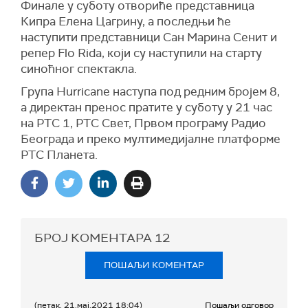
Финале у суботу отвориће представница
Кипра Елена Цагрину, а последњи ће
наступити представници Сан Марина Сенит и
репер Flo Rida, који су наступили на старту
синоћног спектакла.
Група Hurricane наступа под редним бројем 8,
а директан пренос пратите у суботу у 21 час
на РТС 1, РТС Свет, Првом програму Радио
Београда и преко мултимедијалне платформе
РТС Планета.
БРОЈ КОМЕНТАРА
12
ПОШАЉИ КОМЕНТАР
(петак, 21.мај.2021 18:04)
Пошаљи одговор