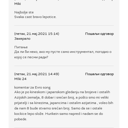
Miki
Najbolje ste
Svaka cast bravo lepotice.
(петак, 21.мај.2021 15:14)
Пошаљи одговор
Закерало
Питање
Да ли би неко, ако му пусте само инструментал, погодио о
којој се песми ради?
(петак, 21.мај.2021 14:49)
Пошаљи одговор
MIki 24
komentar za Evro song
Ako je po kineskom i japanskom gledanju na brojeve i ostalih
Azijskih zemalja, 8 dobar i srećan broj, a pošto smo mi veliki
prijatelji i sa kinezima, japancima i ostalim azijatima , voleo bih
da nam 8 bude stvarno srećan broj. Samo da se i ostale
kockice lepo slože. Hurikein samo napred i nadam se do
pobede.