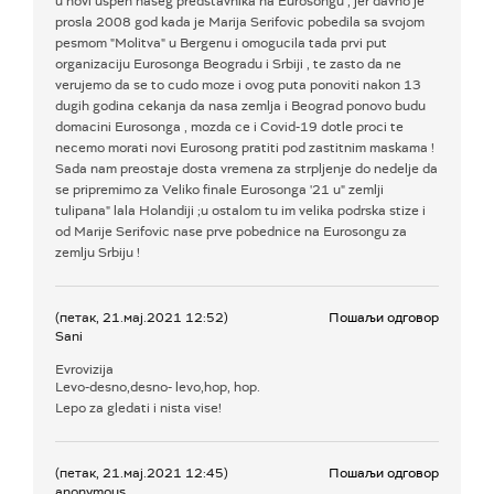
u novi uspeh naseg predstavnika na Eurosongu , jer davno je
prosla 2008 god kada je Marija Serifovic pobedila sa svojom
pesmom "Molitva" u Bergenu i omogucila tada prvi put
organizaciju Eurosonga Beogradu i Srbiji , te zasto da ne
verujemo da se to cudo moze i ovog puta ponoviti nakon 13
dugih godina cekanja da nasa zemlja i Beograd ponovo budu
domacini Eurosonga , mozda ce i Covid-19 dotle proci te
necemo morati novi Eurosong pratiti pod zastitnim maskama !
Sada nam preostaje dosta vremena za strpljenje do nedelje da
se pripremimo za Veliko finale Eurosonga '21 u" zemlji
tulipana" lala Holandiji ;u ostalom tu im velika podrska stize i
od Marije Serifovic nase prve pobednice na Eurosongu za
zemlju Srbiju !
(петак, 21.мај.2021 12:52)
Пошаљи одговор
Sani
Evrovizija
Levo-desno,desno- levo,hop, hop.
Lepo za gledati i nista vise!
(петак, 21.мај.2021 12:45)
Пошаљи одговор
anonymous