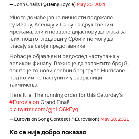
— John Challis (@BeingBoycie)
May 20, 2021
Многе домаће јавне личности подржале
су Ивану, Ксенију и Сању на друштвеним
мрежама, али и позвале дијаспору да гласа за
њих, пошто гледаоци у Србији не могу да
гласају за своје представнике.
Ноћас је објављен и редослед наступања у
великом финалу. Важно је да запамтите број 8,
пошто је то нови срећни број групе Hurricane
под којим ће наступити у завршници
такмичења.
Here it is! The running order for this Saturday’s
#Eurovision
Grand Final!
pic.twitter.com/gjhLO6kEyq
— Eurovision Song Contest (@Eurovision)
May 20, 2021
Ко се није добро показао