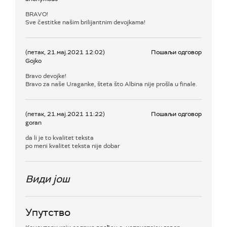
BRAVO!
Sve čestitke našim brilijantnim devojkama!
(петак, 21.мај.2021 12:02)
Пошаљи одговор
Gojko
Bravo devojke!
Bravo za naše Uraganke, šteta što Albina nije prošla u finale.
(петак, 21.мај.2021 11:22)
Пошаљи одговор
goran
da li je to kvalitet teksta
po meni kvalitet teksta nije dobar
Види још
Упутство