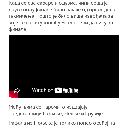
Када се све сабере и одузме, чини се да је
друго полуфинале било лакше од првог дела
такмичења, пошто је било више извођача за
које се са сигурношћу могло рећи да нису за
финале.
Међу њима се нарочито издвајају
представници Пољске, Чешке и Грузије.
Рафала из Пољске је толико понео осећај на