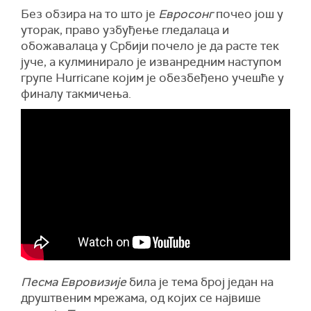
Без обзира на то што је
Евросонг
почео још у
уторак, право узбуђење гледалаца и
обожавалаца у Србији почело је да расте тек
јуче, а кулминирало је изванредним наступом
групе Hurricane којим је обезбеђено учешће у
финалу такмичења.
Песма Евровизије
била је тема број један на
друштвеним мрежама, од којих се највише