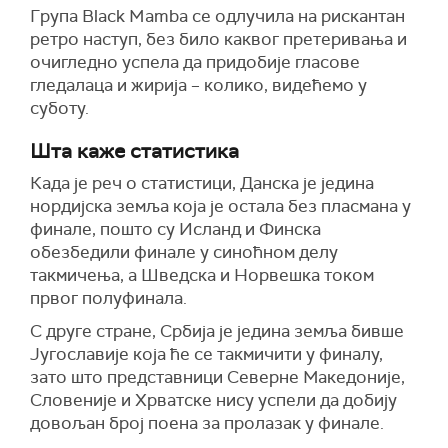
Група Black Mamba се одлучила на рискантан
ретро наступ, без било каквог претеривања и
очигледно успела да придобије гласове
гледалаца и жирија – колико, видећемо у
суботу.
Шта каже статистика
Када је реч о статистици, Данска је једина
нордијска земља која је остала без пласмана у
финале, пошто су Исланд и Финска
обезбедили финале у синоћном делу
такмичења, а Шведска и Норвешка током
првог полуфинала.
С друге стране, Србија је једина земља бивше
Југославије која ће се такмичити у финалу,
зато што представници Северне Македоније,
Словеније и Хрватске нису успели да добију
довољан број поена за пролазак у финале.