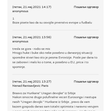
(петак, 21.мај.2021 14:17)
Пошаљи одговор
anonymous
1
Boze pisete kao da su osvojile prvenstvo evrope u fudbalu
(петак, 21.мај.2021 13:56)
Пошаљи одговор
anonymous
tresla se gora - rodio se mis
Mnogo huke i buke oko neke posebno u danasnjoj situaciji
sporedne stvari kao sto je pesma Evrovizije. Posle par dana to
se zaboravi i malo ko o tome, a posebno u EU, prica i to
spominje.
(петак, 21.мај.2021 13:27)
Пошаљи одговор
Nenad Ranisavljevic Paris
Braavo za Hurikane" Uragan devojke" iz Srbije
Nakon sinocne druge polufinalne veceri Eurosonga i nastupa
nasih "Uragan devojki " Hurikane iz Srbije , pravo da vam
kazem gospodo danas sam totalni optimista i naravno verujem