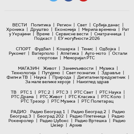
|
|
|
|
ВЕСТИ
Политика
Регион
Свет
Србија данас
|
|
|
|
Хроника
Друштво
Економија
Мерила времена
Рат
|
|
|
|
у Украјини
Време
Сервисне вести
Сматрачница
|
Подкаст
ЕУ могућности 2026
|
|
|
|
СПОРТ
Фудбал
Кошарка
Тенис
Одбојка
|
|
|
|
Рукомет
Ватерполо
Атлетика
Ауто-мото
Остали
|
спортови
Меморијал РТС
|
|
|
МАГАЗИН
Живот
Занимљивости
Музика
|
|
|
|
Технологијa
Путујемо
Свет познатих
Здравље
|
|
|
|
Филм и ТВ
Наука
Природа
Дигитални предузетник
|
За мале велике хероје
Наизглед здрав
|
|
|
|
|
ТВ
РТС 1
РТС 2
РТС 3
РТС Свет
РТС Наука
|
|
|
|
РТС Драма
РТС Живот
РТС Класика
РТС Коло
|
|
РТС Трезор
РТС Музика
РТС Полетарац
|
|
РАДИО
Радио Београд 1
Радио Београд 2
Радио
|
|
|
Београд 3
Београд 202
Радио Плетеница
Радио
|
|
|
Рокенролер
Радио Џубокс
Радио Вртешка
Радио
|
Џезер
Архив