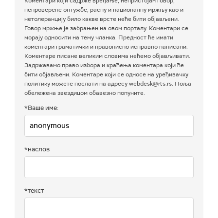
Коментари који садрже вређање, непристојан говор,
непроверене оптужбе, расну и националну мржњу као и
нетолеранцију било какве врсте неће бити објављени.
Говор мржње је забрањен на овом порталу. Коментари се
морају односити на тему чланка. Предност ће имати
коментари граматички и правописно исправно написани.
Коментаре писане великим словима нећемо објављивати.
Задржавамо право избора и краћења коментара који ће
бити објављени. Коментаре који се односе на уређивачку
политику можете послати на адресу webdesk@rts.rs. Поља
обележена звездицом обавезно попуните.
*Ваше име:
*наслов
*текст