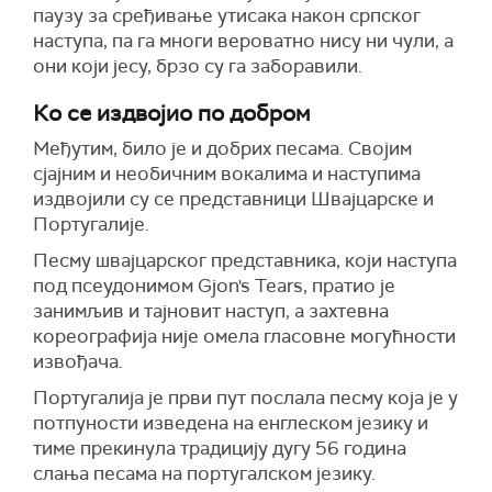
паузу за сређивање утисака након српског
наступа, па га многи вероватно нису ни чули, а
они који јесу, брзо су га заборавили.
Ко се издвојио по добром
Међутим, било је и добрих песама. Својим
сјајним и необичним вокалима и наступима
издвојили су се представници Швајцарске и
Португалије.
Песму швајцарског представника, који наступа
под псеудонимом Gjon's Tears, пратио је
занимљив и тајновит наступ, а захтевна
кореографија није омела гласовне могућности
извођача.
Португалија је први пут послала песму која је у
потпуности изведена на енглеском језику и
тиме прекинула традицију дугу 56 година
слања песама на португалском језику.