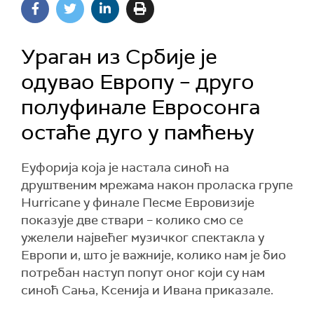
Ураган из Србије је
одувао Европу – друго
полуфинале Евросонга
остаће дуго у памћењу
Еуфорија која је настала синоћ на
друштвеним мрежама након проласка групе
Hurricane у финале Песме Евровизије
показује две ствари – колико смо се
ужелели највећег музичког спектакла у
Европи и, што је важније, колико нам је био
потребан наступ попут оног који су нам
синоћ Сања, Ксенија и Ивана приказале.