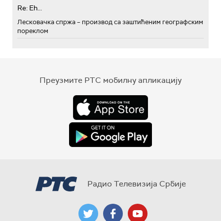
Re: Eh...
Лесковачка спржа – производ са заштићеним географским
пореклом
Преузмите РТС мобилну апликацију
Радио Телевизија Србије