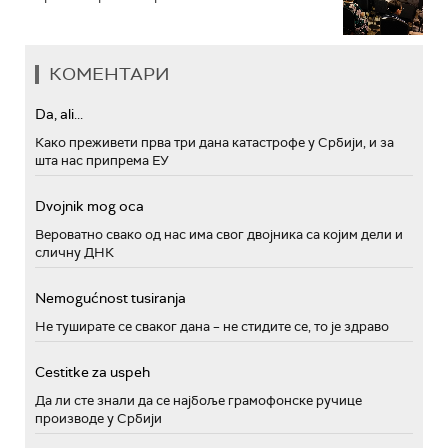
КОМЕНТАРИ
Da, ali...
Како преживети прва три дана катастрофе у Србији, и за
шта нас припрема ЕУ
Dvojnik mog oca
Вероватно свако од нас има свог двојника са којим дели и
сличну ДНК
Nemogućnost tusiranja
Не туширате се сваког дана – не стидите се, то је здраво
Cestitke za uspeh
Да ли сте знали да се најбоље грамофонске ручице
производе у Србији