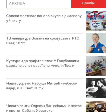
Српски фестивал поново окупља дијаспору
у Чикагу
ТВ минијатуре: Јована на крову света, РТС
Свет, 18.55
Културом до пријатељства: У Голубовцима
одржано вече посвећено Николи Тесли
Наши сусрети: Небојша Митрић – небески
вајар, РТС Свет, 20.57
Чикаго памти: Одржан Дан сећања на жртве
и прогон Срба из Хрватске