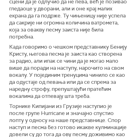
сцени да је одлучио да не пева, већ је позивао
гледаоце у дворани, али и оне крај малих
екрана да га подрже. Ту чињеницу није успела
да сакрије ни огромна количина ватромета,
која за овакву песму заиста није била
потребна.
Када говоримо о чешком представнику Бенију
Кристу, његова песма је заиста као створена
за радио, али ипак се чини да је могао мало
више да поради на наступу, нарочито на свом
вокалу. У појединим тренуцима чинило се као
да одустаје од певања или да се спрема за
наредну строфу, препуштајући пратећим
вокалима да отпевају шта треба.
Торнике Кипијани из Грузије наступио је
после групе Hurricane и значајно спустио
лопту у односу на наше представнице. Спор
наступ и песма без готово икакве кулминације
довели су до тога да ову песму доживимо као