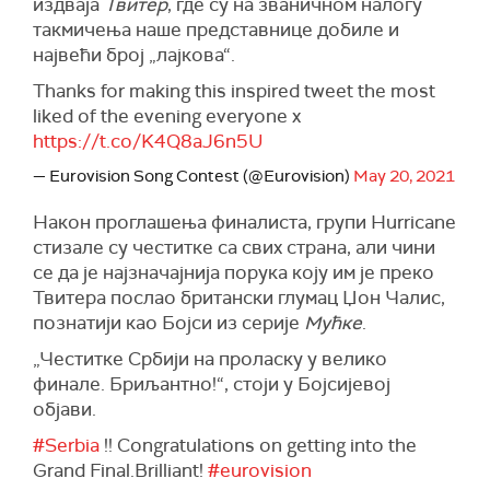
издваја
Твитер
, где су на званичном налогу
такмичења наше представнице добиле и
највећи број „лајкова“.
Thanks for making this inspired tweet the most
liked of the evening everyone x
https://t.co/K4Q8aJ6n5U
— Eurovision Song Contest (@Eurovision)
May 20, 2021
Након проглашења финалиста, групи Hurricane
стизале су честитке са свих страна, али чини
се да је најзначајнија порука коју им је преко
Твитера послао британски глумац Џон Чалис,
познатији као Бојси из серије
Мућке
.
„Честитке Србији на проласку у велико
финале. Бриљантно!“, стоји у Бојсијевој
објави.
#Serbia
!! Congratulations on getting into the
Grand Final.Brilliant!
#eurovision