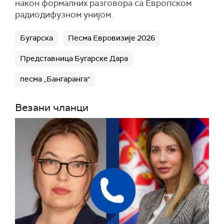
након формалних разговора са Европском
радиодифузном унијом.
Бугарска
Песма Евровизије 2026
Представница Бугарске Дара
песма „Бангаранга"
Везани чланци