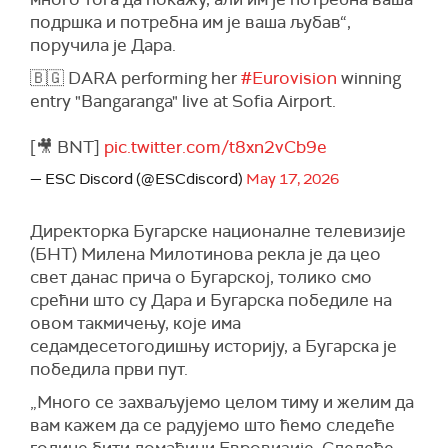
подршка и потребна им је ваша љубав“,
поручила је Дара.
🇧🇬 DARA performing her
#Eurovision
winning
entry "Bangaranga" live at Sofia Airport.
[🎥 BNT]
pic.twitter.com/t8xn2vCb9e
— ESC Discord (@ESCdiscord)
May 17, 2026
Директорка Бугарске националне телевизије
(БНТ) Милена Милотинова рекла је да цео
свет данас прича о Бугарској, толико смо
срећни што су Дара и Бугарска победиле на
овом такмичењу, које има
седамдесетогодишњу историју, а Бугарска је
победила први пут.
„Много се захваљујемо целом тиму и желим да
вам кажем да се радујемо што ћемо следеће