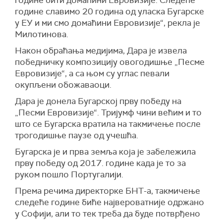
године бити домаћини Евровизије. Следеће
године славимо 20 година од уласка Бугарске
у ЕУ и ми смо домаћини Евровизије“, рекла је
Милотинова.
Након обраћања медијима, Дара је извела
победничку композицију овогодишње „Песме
Евровизије“, а са њом су углас певали
окупљени обожаваоци.
Дара је донела Бугарској прву победу на
„Песми Евровизије“. Тријумф чини већим и то
што се Бугарска вратила на такмичење после
трогодишње паузе од учешћа.
Бугарска је и прва земља која је забележила
прву победу од 2017. године када је то за
руком пошло Португалији.
Према речима директорке БНТ-а, такмичење
следеће године биће највероватније одржано
у Софији, али то тек треба да буде потврђено