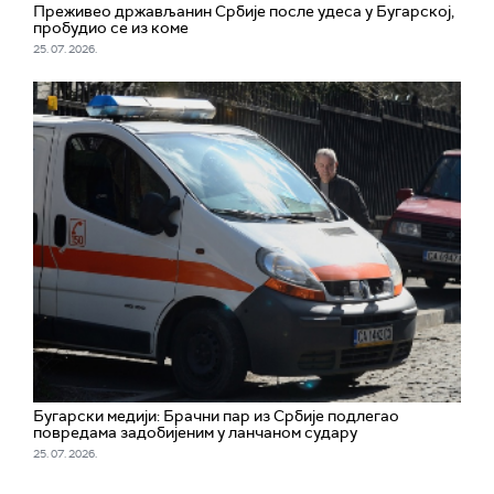
Преживео држављанин Србије после удеса у Бугарској,
пробудио се из коме
25. 07. 2026.
Бугарски медији: Брачни пар из Србије подлегао
повредама задобијеним у ланчаном судару
25. 07. 2026.