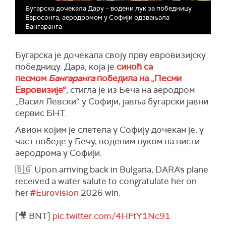
Бугарска дочекала Дару – водени лук за победницу
Евросонга, аеродромом у Софији одзвањала
Бангаранга
Бугарска је дочекала своју прву евровизијску
победницу. Дара, која је
синоћ са
песмом
Бангаранга
победила на „Песми
Евровизије“
, стигла је из Беча на аеродром
„Васил Левски“ у Софији, јавља бугарски јавни
сервис БНТ.
Авион којим је слетела у Софију дочекан је, у
част победе у Бечу, воденим луком на писти
аеродрома у Софији.
🇧🇬 Upon arriving back in Bulgaria, DARA's plane
received a water salute to congratulate her on
her
#Eurovision
2026 win.
[🎥 BNT]
pic.twitter.com/4HFtY1Nc91