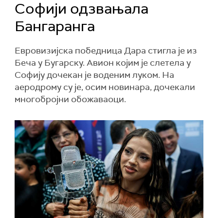
Софији одзвањала
Бангаранга
Евровизијска победница Дара стигла је из
Беча у Бугарску. Авион којим је слетела у
Софију дочекан је воденим луком. На
аеродрому су је, осим новинара, дочекали
многобројни обожаваоци.