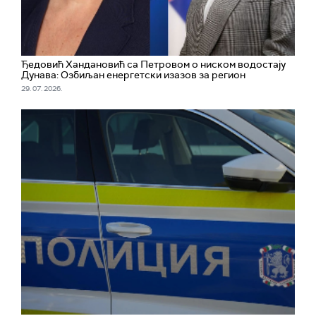
Ђедовић Хандановић са Петровом о ниском водостају
Дунава: Озбиљан енергетски изазов за регион
29. 07. 2026.