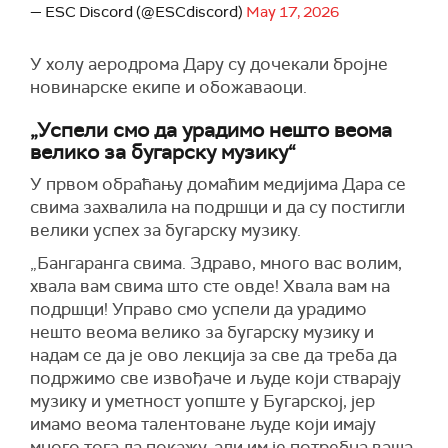
— ESC Discord (@ESCdiscord)
May 17, 2026
У холу аеродрома Дару су дочекали бројне
новинарске екипе и обожаваоци.
„Успели смо да урадимо нешто веома
велико за бугарску музику“
У првом обраћању домаћим медијима Дара се
свима захвалила на подршци и да су постигли
велики успех за бугарску музику.
„Бангаранга свима. Здраво, много вас волим,
хвала вам свима што сте овде! Хвала вам на
подршци! Управо смо успели да урадимо
нешто веома велико за бугарску музику и
надам се да је ово лекција за све да треба да
подржимо све извођаче и људе који стварају
музику и уметност уопште у Бугарској, јер
имамо веома талентоване људе који имају
много тога да покажу, али им је потребна ваша