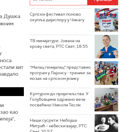
Српски фестивал поново
ла Душка
окупља дијаспору у Чикагу
ажним
ТВ минијатуре: Јована на
е
крову света, РТС Свет, 18.55
г
еноса
стали хит
"Малац генијалац“ представио
програм у Лајонсу - тренинг за
равдало
мозак на српском језику
Културом до пријатељства: У
Голубовцима одржано вече
ли
посвећено Николи Тесли
азао као
илеја“,
Наши сусрети: Небојша
Митрић – небески вајар, РТС
Свет, 20.57