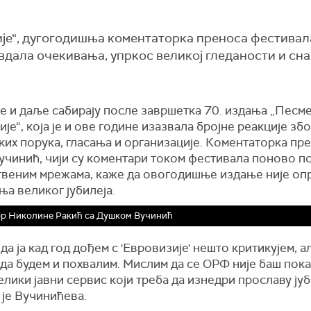
ије“, дугогодишња коментаторка преноса фестива
авдала очекивања, упркос великој гледаности и сн
е и даље сабирају после завршетка 70. издања „Песм
је“, која је и ове године изазвала бројне реакције збо
их порука, гласања и организације. Коментаторка пр
учинић, чији су коментари током фестивала поново по
твеним мрежама, каже да овогодишње издање није оп
а великог јубилеја.
ор Николине Ракић са Душком Вучинић
да ја кад год дођем с 'Евровизије' нешто критикујем, а
да будем и похвалим. Мислим да се ОРФ није баш пок
елики јавни сервис који треба да изнедри прославу јуб
 је Вучинићева.