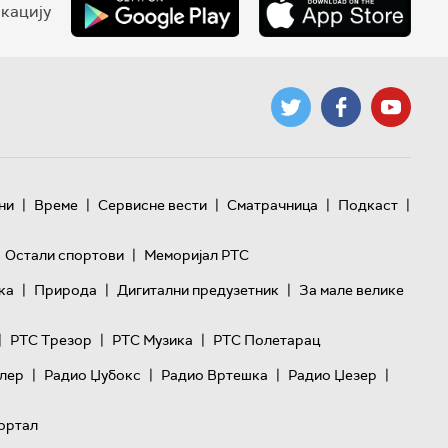
кацију
|
|
|
|
|
ни
Време
Сервисне вести
Сматрачница
Подкаст
|
Остали спортови
Меморијал РТС
|
|
|
ка
Природа
Дигитални предузетник
За мале велике
|
|
|
РТС Трезор
РТС Музика
РТС Полетарац
|
|
|
|
лер
Радио Џубокс
Радио Вртешка
Радио Џезер
ортал