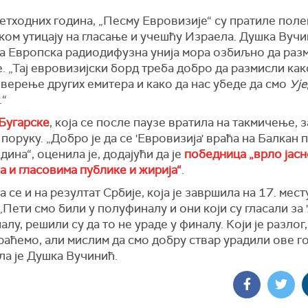
етходних година, „Песму Евровизије“ су пратиле пол
ком утицају на гласање и учешћу Израела. Душка Вуч
да Европска радиодифузна унија мора озбиљно да раз
 „Тај евровизијски борд треба добро да размисли как
верење других емитера и како да нас убеде да смо
Уј
.“
Бугарске
, која се после паузе вратила на такмичење, 
поруку. „Добро је да се 'Евровизија' враћа на Балкан 
дина“, оценила је, додајући да је
победница „врло јасн
 и гласовима публике и жирија“
.
 се и на резултат Србије, која је завршила на 17. мест
„Пети смо били у полуфиналу и они који су гласали за '
лу, решили су да то не ураде у финалу. Који је разлог,
аћемо, али мислим да смо добру ствар урадили ове го
ла је Душка Вучинић.