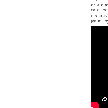
и четири
сата пра
податак“
јавношћу