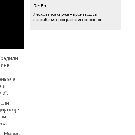
Re: Eh...
Лесковачка спржа – производ са
заштићеним географским пореклом
Урадили
чине
ђивала
али
ла“.
асли
ија које
али
ева.
а. „Милион