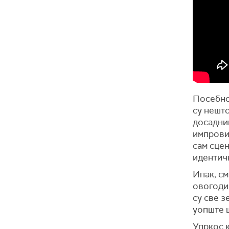
Посебно
су нешто
досадним
импрови
сам сцен
идентичн
Ипак, см
овогодиш
су све з
уопште ш
Упркос к