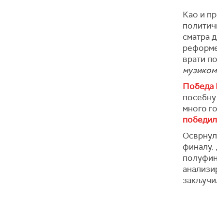
Као и пр
политич
сматра 
реформе.
врати по
музиком
Победа 
посебну 
много го
победила
Осврнула
финалу. 
полуфина
анализир
закључи