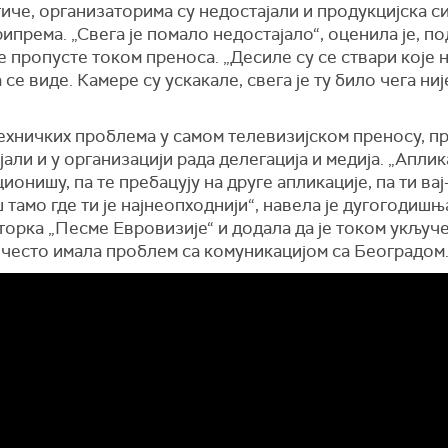
иче, организаторима су недостајали и продукцијска с
ипрема. „Свега је помало недостајало“, оценила је, п
е пропусте током преноса. „Десиле су се ствари које 
 се виде. Камере су ускакале, свега је ту било чега ни
“
ехничких проблема у самом телевизијском преносу, п
јали и у организацији рада делегација и медија. „Аплик
ионишу, па те пребацују на друге апликације, па ти вај
 тамо где ти је најнеопходнији“, навела је дугогодишњ
орка „Песме Евровизије“ и додала да је током укључ
 често имала проблем са комуникацијом са Београдом