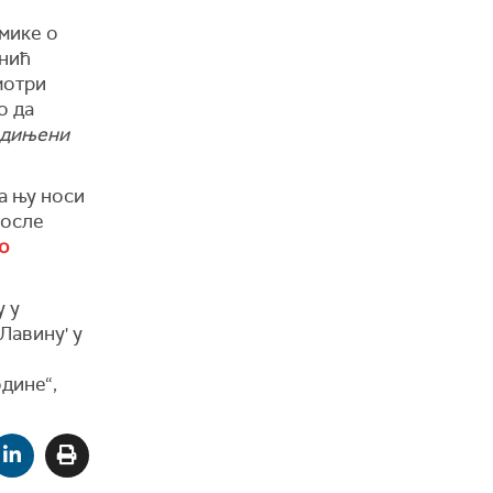
емике о
инић
мотри
о да
едињени
за њу носи
после
о
у у
Лавину' у
дине“,