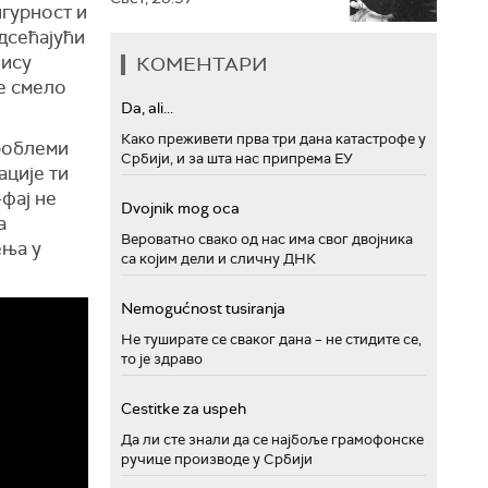
игурност и
одсећајући
нису
КОМЕНТАРИ
је смело
Da, ali...
Како преживети прва три дана катастрофе у
роблеми
Србији, и за шта нас припрема ЕУ
ације ти
-фај не
Dvojnik mog oca
а
Вероватно свако од нас има свог двојника
ења у
са којим дели и сличну ДНК
.
Nemogućnost tusiranja
Не туширате се сваког дана – не стидите се,
то је здраво
Cestitke za uspeh
Да ли сте знали да се најбоље грамофонске
ручице производе у Србији