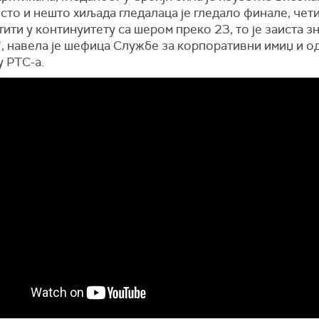
сто и нешто хиљада гледалаца је гледало финале, чет
тити у континуитету са шером преко 23, то је заиста з
, навела је шефица Службе за корпоративни имиџ и о
 РТС-а.