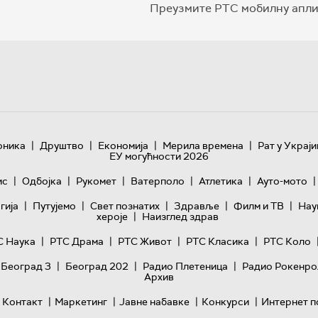
Преузмите РТС мобилну апли
|
|
|
|
оника
Друштво
Економија
Мерила времена
Рат у Украји
ЕУ могућности 2026
|
|
|
|
|
|
ис
Одбојка
Рукомет
Ватерполо
Атлетика
Ауто-мото
|
|
|
|
|
гијa
Путујемо
Свет познатих
Здравље
Филм и ТВ
Нау
|
хероје
Наизглед здрав
|
|
|
|
С Наука
РТС Драма
РТС Живот
РТС Класика
РТС Коло
|
|
|
 Београд 3
Београд 202
Радио Плетеница
Радио Рокенро
Архив
|
|
|
|
Контакт
Маркетинг
Јавне набавке
Конкурси
Интернет п