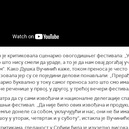
 је критиковала сценарио овогодишњег фестивала: „
 што нису смели да ураде, а то је да нам овај догађај у
“. Како Душка Вучинић каже, током преноса је често
зовала јер су се поједини делови понављали: „Прера
арио буквално у току самог преноса зато што смо им
е реченице у првој, у другој, у трећој вечери фестива
атра да су сами извођачи и националне делегације сп
њи фестивал. „Да није било ових извођача и продукц
емље донеле са собом, укључујући и нас, они не би им
оу у уторак, четвртак и у суботу“, истакла је Вучинић
ритикама, гледаност у Србији била је изузетно висок