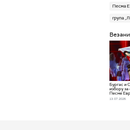
Песма Е
група „
Везани
Бургас и С
избору за
Песме Евр
13. 07. 2026.