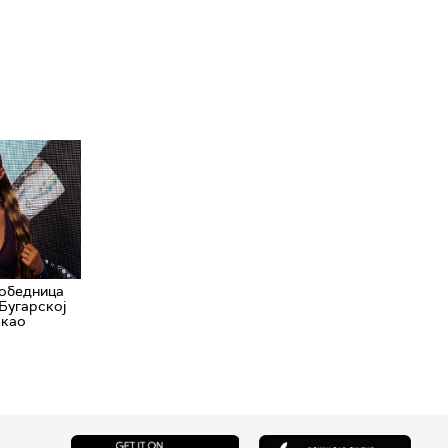
победница
 Бугарској
 као