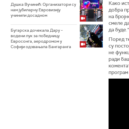
Како ист
Душка Вучинић: Организатори су
добра пр
нам јубиларну Евровизију
учинили досадном
на бројн
смеле да
да буде.
Бугарска дочекала Дару –
водени лук за победницу
Поред т
Евросонга, аеродромом у
су посто
Софији одзвањала Бангаранга
не функц
ради баш
коментат
програм