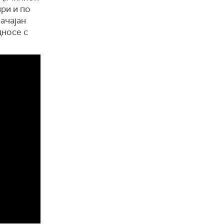
ири и по
начајан
дносе с