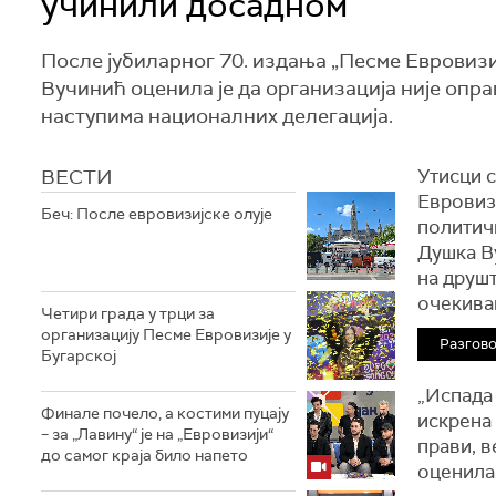
учинили досадном
После јубиларног 70. издања „Песме Евровиз
Вучинић оценила је да организација није опр
наступима националних делегација.
ВЕСТИ
Утисци с
Евровизи
Беч: После евровизијске олује
политичк
Душка В
на друш
очекивањ
Четири града у трци за
организацију Песме Евровизије у
Разгов
Бугарској
„Испада 
Финале почело, а костими пуцају
искрена 
– за „Лавину“ је на „Евровизији“
прави, в
до самог краја било напето
оценила