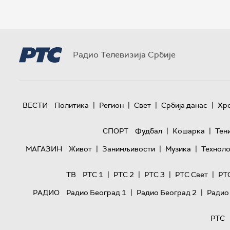
Радио Телевизија Србије
|
|
|
|
ВЕСТИ
Политика
Регион
Свет
Србија данас
Хр
|
|
СПОРТ
Фудбал
Кошарка
Тен
|
|
|
МАГАЗИН
Живот
Занимљивости
Музика
Техноло
|
|
|
|
ТВ
РТС 1
РТС 2
РТС 3
РТС Свет
РТ
|
|
РАДИО
Радио Београд 1
Радио Београд 2
Радио
РТС