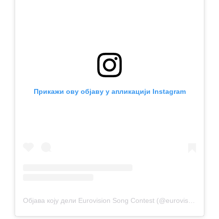
Прикажи ову објаву у апликацији Instagram
Објава коју дели Eurovision Song Contest (@eurovision)