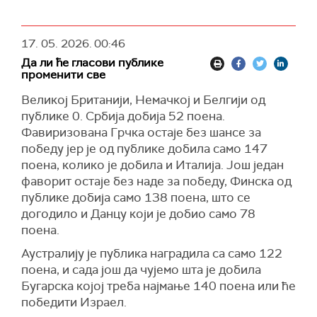
17. 05. 2026.
00:46
Да ли ће гласови публике
променити све
Великој Британији, Немачкој и Белгији од
публике 0. Србија добија 52 поена.
Фавиризована Грчка остаје без шансе за
победу јер је од публике добила само 147
поена, колико је добила и Италија. Још један
фаворит остаје без наде за победу, Финска од
публике добија само 138 поена, што се
догодило и Данцу који је добио само 78
поена.
Аустралију је публика наградила са само 122
поена, и сада још да чујемо шта је добила
Бугарска којој треба најмање 140 поена или ће
победити Израел.