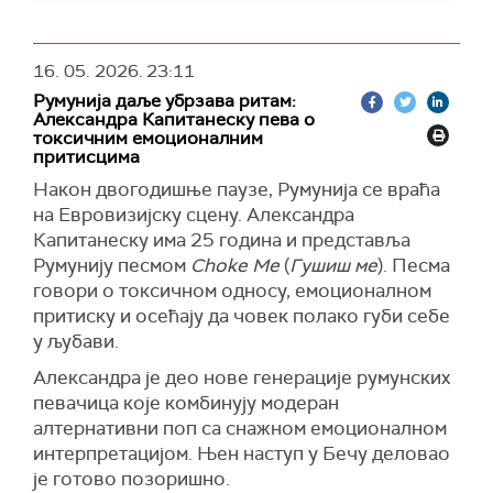
16. 05. 2026.
23:11
Румунија даље убрзава ритам:
Александра Капитанеску пева о
токсичним емоционалним
притисцима
Након двогодишње паузе, Румунија се враћа
на Евровизијску сцену. Александра
Капитанеску има 25 година и представља
Румунију песмом
Choke Me
(
Гушиш ме
). Песма
говори о токсичном односу, емоционалном
притиску и осећају да човек полако губи себе
у љубави.
Александра је део нове генерације румунских
певачица које комбинују модеран
алтернативни поп са снажном емоционалном
интерпретацијом. Њен наступ у Бечу деловао
је готово позоришно.