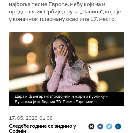
најбоље песме Европе, међу којима и
представник Србије, група „Лавина", која је
у коначном пласману освојила 17. место.
Дара и „Бангаранга" освојили и жири и публику –
Бугарска је победник 70. Песме Евровизије
17. 05. 2026.
01:06
Следеће године се видимо у
Софији