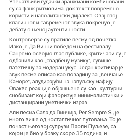
Упечатљиви гудачки аранжмани комбиновани
су са фанк ритмовима, док текст повремено
користи и наполитански дијалект. Овај спој
класичног и савременог звука покренуо је
дебату о њеној аутентичности.
Контроверзе су пратиле песму од почетка.
Иако је Да Винчи победом на фестивалу
Санремо освојио глас публике, критичари су је
одбацили као „свадбену музику", сувише
патетичну за модеран укус. Један критичар је
звук песме описао као позадину за „венчање
Каморе", алудирајући на напуљску мафију.
Овакве реакције објашњене су као „културни
снобизам" који фаворизује минималистички и
дистанцирани уметнички израз.
Али песма Сала да Винчија, Per Sempre Si, је
много више од носталгичног путовања. То је
почаст његовој супрузи Паоли Пуљезе, са
којом је био у браку скоро 35 година, и