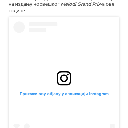
на издању норвешког
Melodi Grand Prix
-а ове
године.
Прикажи ову објаву у апликацији Instagram