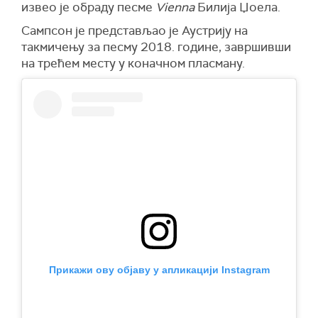
извео је обраду песме
Vienna
Билија Џоела.
Сампсон је представљао је Аустрију на
такмичењу за песму 2018. године, завршивши
на трећем месту у коначном пласману.
Прикажи ову објаву у апликацији Instagram