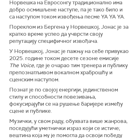
Норвешка на Евросонгу традиционално има
добро осмишљене наступе, па је тако било и
са наступом током извођења песме YA YA YA.
Пореклом из Бергена у Норвешкој, Јонас је за
кратко време успео да учврсти своју
репутацију специфичног извођача.
У Норвешкој, Јонас је пажњу на себе привукао
2025. године током десете сезоне емисије
The Voice
, где је очарао тим тренера и публику
препознатљивом вокалном храброшћу и
сценским наступом.
Познат је по својој енергији, јединственом
стилу и способности повезивања,
фокусирајући се на рушење баријере између
сцене и публике.
Музички, у свом раду, обухвата више жанрова,
поседујући уметнички израз који се истиче;
вештина која му је помогла да освоји победу