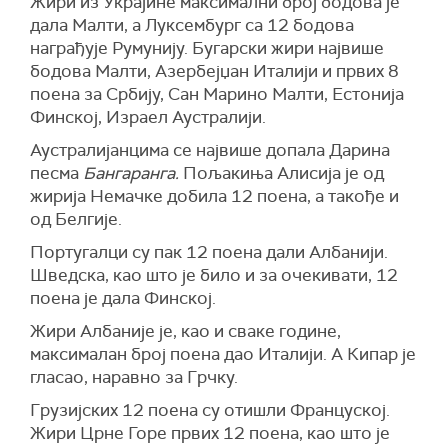
Жири из Украјине максимални број бодова је
дала Малти, а Луксембург са 12 бодова
награђује Румунију. Бугарски жири највише
бодова Малти, Азербејџан Италији и првих 8
поена за Србију, Сан Марино Малти, Естонија
Финској, Израел Аустралији.
Аустралијанцима се највише допала Дарина
песма
Бангаранга.
Пољакиња
Алисија
је од
жирија Немачке добила 12 поена, а такође и
од Белгије.
Португалци су пак 12 поена дали Албанији.
Шведска, као што је било и за очекивати, 12
поена је дала Финској.
Жири Албаније је, као и сваке године,
максималан број поена дао Италији. А Кипар је
гласао, наравно за Грчку.
Грузијских 12 поена су отишли Француској.
Жири Црне Горе првих 12 поена, као што је