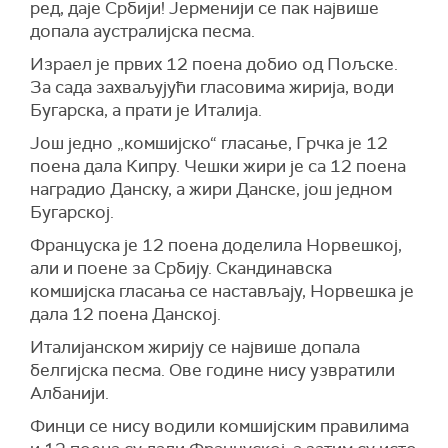
ред, даје Србији! Јерменији се пак највише
допала аустралијска песма.
Израел је првих 12 поена добио од Пољске.
За сада захваљујући гласовима жирија, води
Бугарска, а прати је Италија.
Још једно „комшијско“ гласање, Грчка је 12
поена дала Кипру. Чешки жири је са 12 поена
наградио Данску, а жири Данске, још једном
Бугарској.
Француска је 12 поена доделила Норвешкој,
али и поене за Србију. Скандинавска
комшијска гласања се настављају, Норвешка је
дала 12 поена Данској.
Италијанском жирију се највише допала
белгијска песма. Ове године нису узвратили
Албанији.
Финци се нису водили комшијским правилима