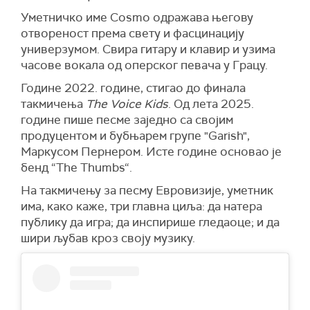
Уметничко име Cosmo одражава његову
отвореност према свету и фасцинацију
универзумом. Свира гитару и клавир и узима
часове вокала од оперског певача у Грацу.
Године 2022. године, стигао до финала
такмичења
The Voice Kids
. Од лета 2025.
године пише песме заједно са својим
продуцентом и бубњарем групе "Garish",
Маркусом Пернером. Исте године основао је
бенд “The Thumbs“.
На такмичењу за песму Евровизије, уметник
има, како каже, три главна циља: да натера
публику да игра; да инспирише гледаоце; и да
шири љубав кроз своју музику.