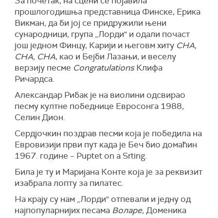
За почетак, на сцени се појавила
прошлогодишња представница Финске, Ерика
Викман, да би јој се придружили њени
сународници, група „Лорди" и одали почаст
још једном Финцу, Карији и његовм хиту
CHA,
CHA, CHA
, као и Бејби Лазањи, и веселу
верзију песме
Congratulations
Клифа
Ричардса.
Александар Рибак је на виолини одсвирао
песму култне победнице Евросонга 1988,
Селин Дион.
Сердjочкин поздрав песми која је победила на
Евровизији први пут када је Беч био домаћин
1967. године – Puptet on a Srting.
Била је ту и Маријана Конте која је за реквизит
изабрала лопту за пилатес.
На крају су нам „Лорди" отпевали и једну од
најпопуларнијих песама
Воларе,
Доменика