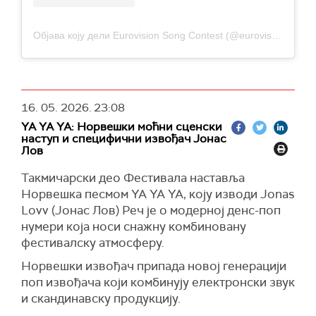
Објава коју дели Eurovision Song Contest (@eurovision)
16. 05. 2026.
23:08
YA YA YA: Норвешки моћни сценски
наступ и специфични извођач Јонас
Лов
Такмичарски део Фестивала наставља
Норвешка песмом YA YA YA, коју изводи Jonas
Lovv (Јонас Лов) Реч је о модерној денс-поп
нумери која носи снажну комбиновану
фестивалску атмосферу.
Норвешки извођач припада новој генерацији
поп извођача који комбинују електронски звук
и скандинавску продукцију.