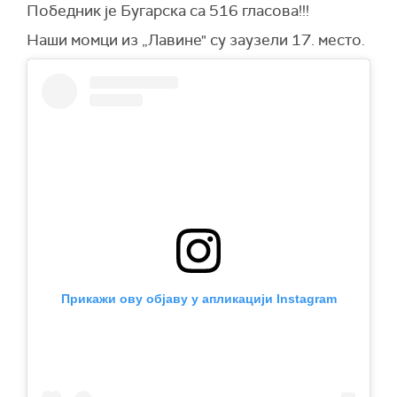
Победник је Бугарска са 516 гласова!!!
Наши момци из „Лавине" су заузели 17. место.
Прикажи ову објаву у апликацији Instagram