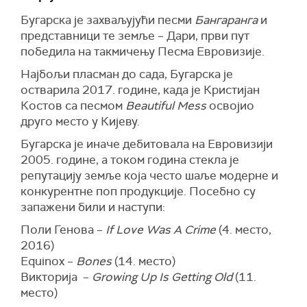
Бугарска је захваљујући песми
Бангаранга
и
представници те земље – Дари, први пут
победила на такмичењу Песма Евровизије.
Најбољи пласман до сада, Бугарска је
остварила 2017. године, када је Кристијан
Костов са песмом
Beautiful Mess
освојио
друго место у Кијеву.
Бугарска је иначе дебитовала на Евровизији
2005. године, а током година стекла је
репутацију земље која често шаље модерне и
конкурентне поп продукције. Посебно су
запажени били и наступи:
Поли Генова –
If Love Was A Crime
(4. место,
2016)
Equinox –
Bones
(14. место)
Викторија –
Growing Up Is Getting Old
(11.
место)