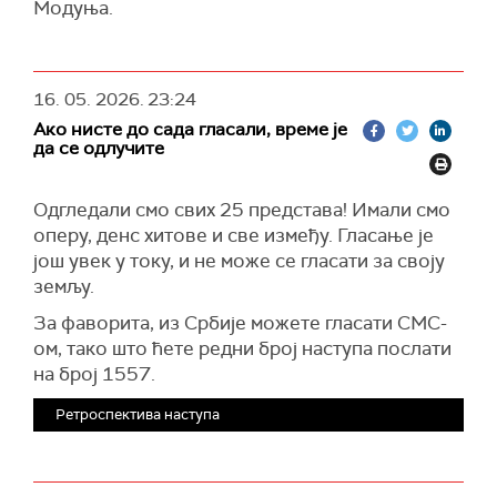
Модуња.
16. 05. 2026.
23:24
Ако нисте до сада гласали, време је
да се одлучите
Одгледали смо свих 25 представа! Имали смо
оперу, денс хитове и све између. Гласање је
још увек у току, и не може се гласати за своју
земљу.
За фаворита, из Србије можете гласати СМС-
ом, тако што ћете редни број наступа послати
на број 1557.
Ретроспектива наступа