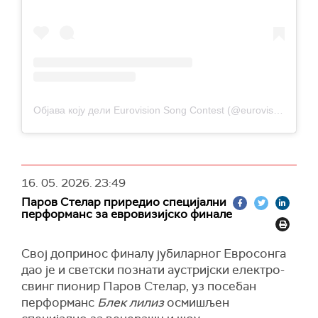
Објава коју дели Eurovision Song Contest (@eurovision)
16. 05. 2026.
23:49
Паров Стелар приредио специјални
перформанс за евровизијско финале
Свој допринос финалу јубиларног Евросонга
дао је и светски познати аустријски електро-
свинг пионир Паров Стелар, уз посебан
перформанс
Блек лилиз
осмишљен