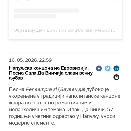
Објава коју дели Eurovision Song Contest (@eurovision)
16. 05. 2026.
22:59
Напуљска канцона на Евровизији:
Песма Сала Да Винчија слави вечну
љубав
Песма
Per sempre sì
(
Заувек да
) дубоко је
укорењена у традицији наполитанске канцоне,
жанра познатог по романтичним и
меланхоличним темама. Ипак, Да Винчи, 57-
годишњи уметник одрастао у Напуљу, уноси
модерне елементе.