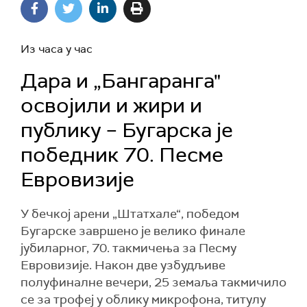
Из часа у час
Дара и „Бангаранга"
освојили и жири и
публику – Бугарска је
победник 70. Песме
Евровизије
У бечкој арени „Штатхале“, победом
Бугарске завршено је велико финале
јубиларног, 70. такмичења за Песму
Евровизије. Након две узбудљиве
полуфиналне вечери, 25 земаља такмичило
се за трофеј у облику микрофона, титулу