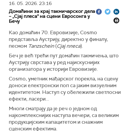
16. 05. 2026.
23:16
Домаћини за крај такмичарског дела
– „Сјај плеса" на сцени Евросонга у
Бечу
Као домаћин 70. Евровизије, Cosmo
представља Аустрију, директно у финалу,
песмом
Tanzschein
(
Сјај плеса
).
Беч је већ трећи пут домаћин такмичења, што
Аустрију сврстава у ред најискуснијих
организатора у историји Евровизије.
Cosmo, уметник мађарског порекла, на сцену
доноси електронски поп са јаким визуелним
идентитетом. Наступ су обележили светлосни
ефекти, ласери...
Многи сматрају да је реч о једном од
најкомплекснијих наступа вечери, са великим
продукцијским капацитетом и снажним
сценским ефектима.