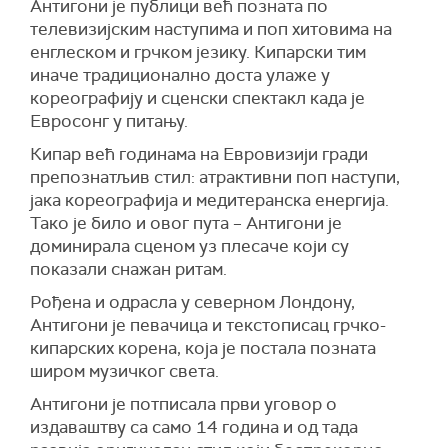
Антигони је публици већ позната по
телевизијским наступима и поп хитовима на
енглеском и грчком језику. Кипарски тим
иначе традиционално доста улаже у
кореографију и сценски спектакл када је
Евросонг у питању.
Кипар већ годинама на Евровизији гради
препознатљив стил: атрактивни поп наступи,
јака кореографија и медитеранска енергија.
Тако је било и овог пута – Антигони је
доминирала сценом уз плесаче који су
показали снажан ритам.
Рођена и одрасла у северном Лондону,
Антигони је певачица и текстописац грчко-
кипарских корена, која је постала позната
широм музичког света.
Антигони је потписала први уговор о
издаваштву са само 14 година и од тада