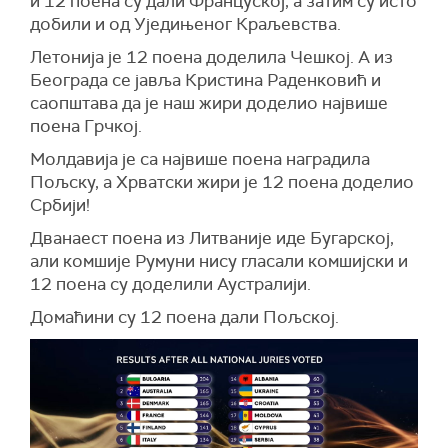
и 12 поена су дали Француској, а затим су исто
добили и од Уједињеног Краљевства.
Летонија је 12 поена доделила Чешкој. А из
Београда се јавља Кристина Раденковић и
саопштава да је наш жири доделио највише
поена Грчкој.
Молдавија је са највише поена наградила
Пољску, а Хрватски жири је 12 поена доделио
Србији!
Дванаест поена из Литваније иде Бугарској,
али комшије Румуни нису гласали комшијски и
12 поена су доделили Аустралији.
Домаћини су 12 поена дали Пољској.