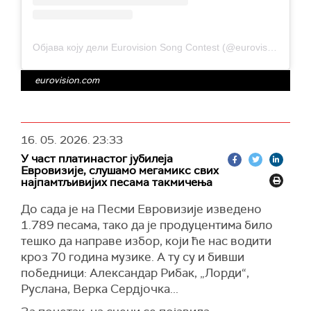
Објава коју дели Eurovision Song Contest (@eurovision)
eurovision.com
16. 05. 2026.
23:33
У част платинастог јубилеја
Евровизије, слушамо мегамикс свих
најпамтљивијих песама такмичења
До сада је на Песми Евровизије изведено
1.789 песама, тако да је продуцентима било
тешко да направе избор, који ће нас водити
кроз 70 година музике. А ту су и бивши
победници: Александар Рибак, „Лорди“,
Руслана, Верка Сердјочка...