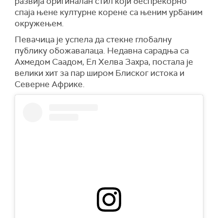
развија оригиналан стил који беспрекорно
спаја њене културне корене са њеним урбаним
окружењем.
Певачица је успела да стекне глобалну
публику обожавалаца. Недавна сарадња са
Ахмедом Саадом, Ел Хелва Захра, постала је
велики хит за пар широм Блиског истока и
Северне Африке.