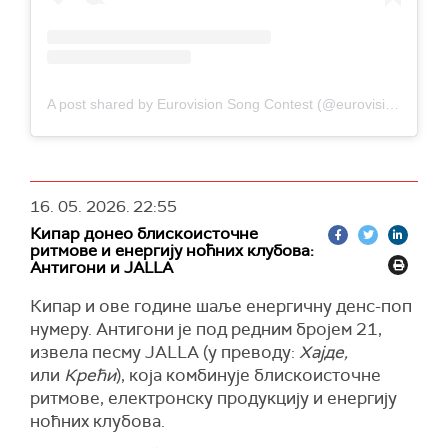
A post shared by Eurovision Song Contest (@eurovision)
16. 05. 2026.
22:55
Кипар донео блискоисточне
ритмове и енергију ноћних клубова:
Антигони и JALLA
Кипар и ове године шаље енергичну денс-поп
нумеру. Антигони је под редним бројем 21,
извела песму JALLA (у преводу:
Хајде,
или
Крећи
), која комбинује блискоисточне
ритмове, електронску продукцију и енергију
ноћних клубова.