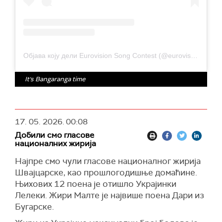
Објава коју дели Eurovision Song Contest (@eurovision)
It's Bangaranga time
17. 05. 2026.
00:08
Добили смо гласове
националних жирија
Најпре смо чули гласове националног жирија
Швајцарске, као прошлогодишње домаћине.
Њихових 12 поена је отишло Украјинки
Лелеки. Жири Малте је највише поена Дари из
Бугарске.