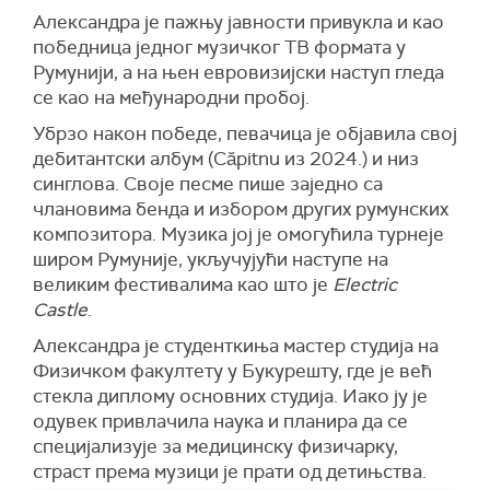
Александра је пажњу јавности привукла и као
победница једног музичког ТВ формата у
Румунији, а на њен евровизијски наступ гледа
се као на међународни пробој.
Убрзо након победе, певачица је објавила свој
дебитантски албум (Căpitnu из 2024.) и низ
синглова. Своје песме пише заједно са
члановима бенда и избором других румунских
композитора. Музика јој је омогућила турнеје
широм Румуније, укључујући наступе на
великим фестивалима као што је
Electric
Castle
.
Александра је студенткиња мастер студија на
Физичком факултету у Букурешту, где је већ
стекла диплому основних студија. Иако ју је
одувек привлачила наука и планира да се
специјализује за медицинску физичарку,
страст према музици је прати од детињства.