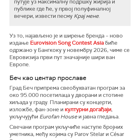
путује уз максималну подршку жирија и
публике где ће, у првој полуфиналној
вечери, извести песму
Крај мене
.
Уз то, најављено је и ширење бренда – ново
издање
Eurovision Song Contest Asia
биће
одржано у Бангкоку у новембру 2026, чиме се
Евровизија први пут значајније шири ван
Европе.
Беч као центар прославе
Град Беч припрема свеобухватан програм за
око 95.000 посетилаца у дворани и стотине
хиљада у граду. Планирани су концерти,
изложбе, фан-зоне и
културни догађаји
,
укључујући
Eurofan House
и јавна гледања.
Свечани програм укључиће наступе бројних
уметника, међу којима су Parov Stelar и César