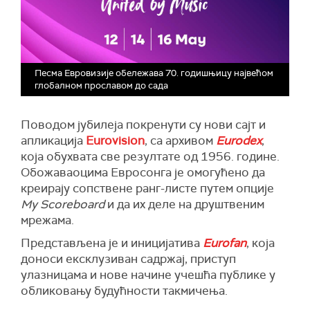
Песма Евровизије обележава 70. годишњицу највећом
глобалном прославом до сада
Поводом јубилеја покренути су нови сајт и
апликација
Eurovision
, са архивом
Eurodex
,
која обухвата све резултате од 1956. године.
Обожаваоцима Евросонга је омогућено да
креирају сопствене ранг-листе путем опције
My Scoreboard
и да их деле на друштвеним
мрежама.
Представљена је и иницијатива
Eurofan
, која
доноси ексклузиван садржај, приступ
улазницама и нове начине учешћа публике у
обликовању будућности такмичења.