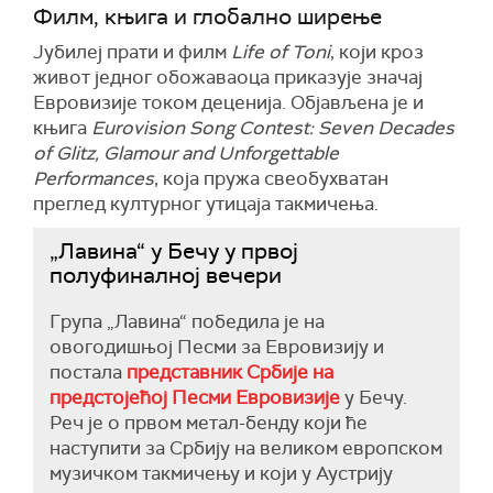
Филм, књига и глобално ширење
Јубилеј прати и филм
Life of Toni
, који кроз
живот једног обожаваоца приказује значај
Евровизије током деценија. Објављена је и
књига
Eurovision Song Contest: Seven Decades
of Glitz, Glamour and Unforgettable
Performances
, која пружа свеобухватан
преглед културног утицаја такмичења.
„Лавина“ у Бечу у првој
полуфиналној вечери
Група „Лавина“ победила је на
овогодишњој Песми за Евровизију и
постала
представник Србије на
предстојећој Песми Евровизије
у Бечу.
Реч је о првом метал-бенду који ће
наступити за Србију на великом европском
музичком такмичењу и који у Аустрију