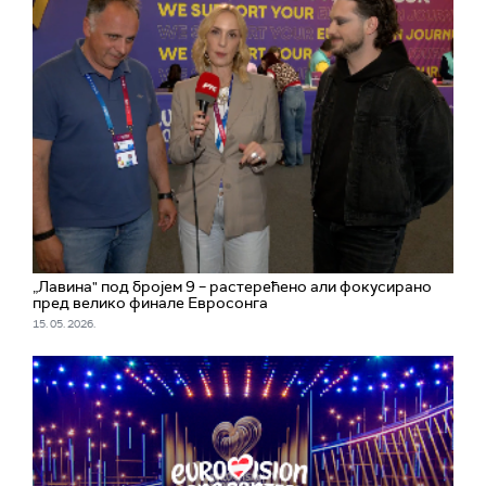
„Лавина" под бројем 9 – растерећено али фокусирано
пред велико финале Евросонга
15. 05. 2026.