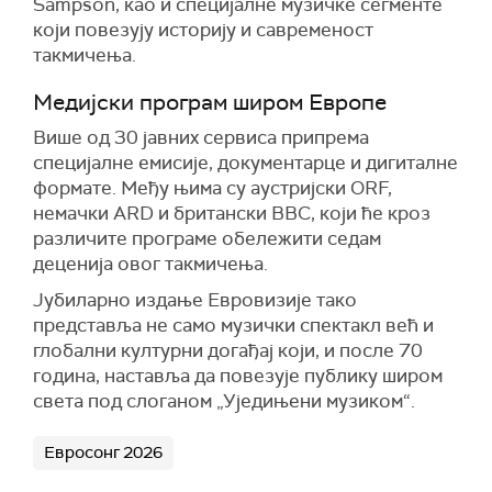
Sampson, као и специјалне музичке сегменте
који повезују историју и савременост
такмичења.
Медијски програм широм Европе
Више од 30 јавних сервиса припрема
специјалне емисије, документарце и дигиталне
формате. Међу њима су аустријски ORF,
немачки ARD и британски BBC, који ће кроз
различите програме обележити седам
деценија овог такмичења.
Јубиларно издање Евровизије тако
представља не само музички спектакл већ и
глобални културни догађај који, и после 70
година, наставља да повезује публику широм
света под слоганом „Уједињени музиком“.
Евросонг 2026