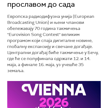
прославом до сада
Европска радиодифузна унија (European
Broadcasting Union) и њени чланови
обележавају 70 година такмичења
"Eurovision Song Contest" великим
програмом који спаја дигиталне новине,
глобалну експанзију и свечане догађаје.
Централни догађај биће такмичење у Бечу,
где ће се полуфинала одржати 12. и 14.
маја, а финале 16. маја, уз учешће 35
земаља.