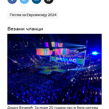
Песма за Евровизију 2024
Везани чланци
Душка Вучинић: За мојих 20 година ово је била најтежа