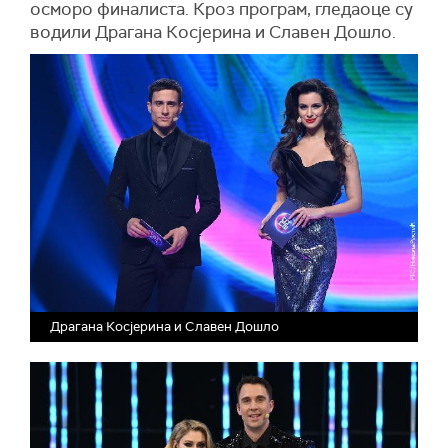
осморо финалиста. Кроз програм, гледаоце су
водили Драгана Косјерина и Славен Дошло.
Драгана Косјерина и Славен Дошло