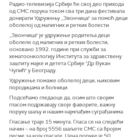
Радио-телевизија Србије ће свој део прихода
од СМС порука током сва три дана фестивала
донирати Удружењу „Звончица" за помоћ деци
оболелој од малигних и ретких болести.
„Звончица" је удружење родитеља деце
оболеле од малигних и ретких болести,
основано 1992. године при служби за
хематоонкологију Института за здравствену
заштиту мајке и детета Србије "Др Вукан
Чупић" у Београду.
Удружење помаже оболелој деци, њиховим
породицама и болници.
Подсећамо гледаоце да, осим што својим
гласом подржавају своје фаворите, важну
поруку шаљу и нашим најмлађим суграђанима.
Гласање траје 15 минута. Гласа се на следећи
начин – на број 5556 шаљете СМС са бројем
песме за коју гласате. Цена поруке је 50