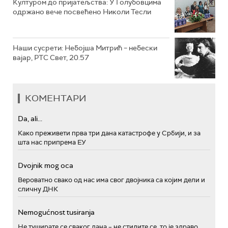
Културом до пријатељства: У Голубовцима
одржано вече посвећено Николи Тесли
Наши сусрети: Небојша Митрић – небески
вајар, РТС Свет, 20.57
КОМЕНТАРИ
Da, ali...
Како преживети прва три дана катастрофе у Србији, и за
шта нас припрема ЕУ
Dvojnik mog oca
Вероватно свако од нас има свог двојника са којим дели и
сличну ДНК
Nemogućnost tusiranja
Не туширате се сваког дана – не стидите се, то је здраво