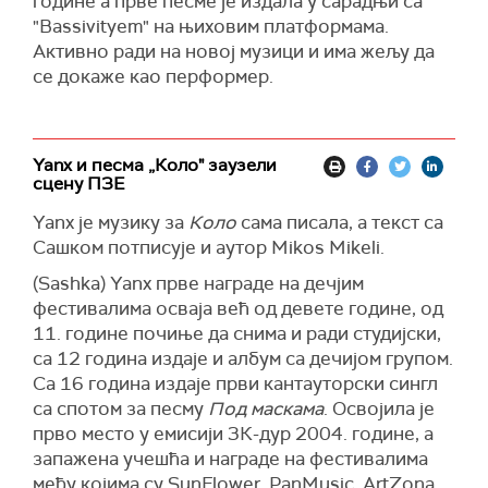
године а прве песме је издала у сарадњи са
"Bassivityem" на њиховим платформама.
Активно ради на новој музици и има жељу да
се докаже као перформер.
Yanx и песма „Коло" заузели
сцену ПЗЕ
Yanx је музику за
Коло
сама писала, а текст са
Сашком потписује и аутор Mikos Mikeli.
(Sashka) Yanx прве награде на дечјим
фестивалима осваја већ од девете године, од
11. године почиње да снима и ради студијски,
са 12 година издаје и албум са дечијом групом.
Са 16 година издаје први кантауторски сингл
са спотом за песму
Под маскама
. Освојила је
прво место у емисији 3К-дур 2004. године, а
запажена учешћа и награде на фестивалима
међу којима су SunFlower, PanMusic, ArtZona…