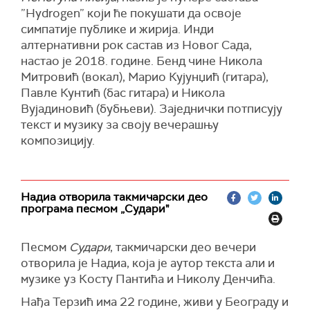
”Hydrogen” који ће покушати да освоје
симпатије публике и жирија. Инди
алтернативни рок састав из Новог Сада,
настао је 2018. године. Бенд чине Никола
Митровић (вокал), Марио Кујунџић (гитара),
Павле Кунтић (бас гитара) и Никола
Вујадиновић (бубњеви). Заједнички потписују
текст и музику за своју вечерашњу
композицију.
Надиа отворила такмичарски део
програма песмом „Судари"
Песмом
Судари
, такмичарски део вечери
отворила је Надиа, која је аутор текста али и
музике уз Косту Пантића и Николу Денчића.
Нађа Терзић има 22 године, живи у Београду и