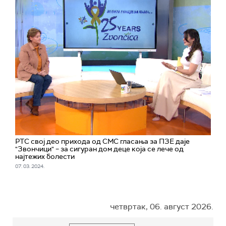
РТС свој део прихода од СМС гласања за ПЗЕ даје
"Звончици" – за сигуран дом деце која се лече од
најтежих болести
07. 03. 2024.
четвртак, 06. август 2026.