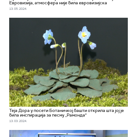
Евровизија, атмосфера није била евровизијска
13. 05. 2024.
Теја Дора у посети Ботаничкој башти открила шта јој је
била инспирација за песму „Рамонда“
13. 03. 2024.