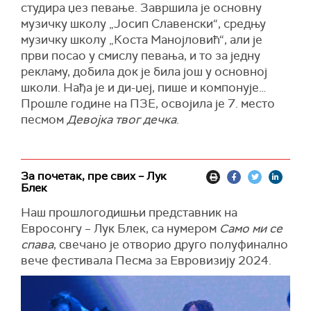
студира џез певање. Завршила је основну
музичку школу „Јосип Славенски“, средњу
музичку школу „Коста Манојловић“, али је
први посао у смислу певања, и то за једну
рекламу, добила док је била још у основној
школи. Нађа је и ди-џеј, пише и компонује…
Прошле године на ПЗЕ, освојила је 7. место
песмом
Девојка твог дечка
.
За почетак, пре свих – Лук
Блек
Наш прошлогодишњи представник на
Евросонгу
–
Лук Блек, са нумером
Само ми се
спава
, свечано је отворио друго полуфинално
вече фестивала Песма за Евровизију
20
24.