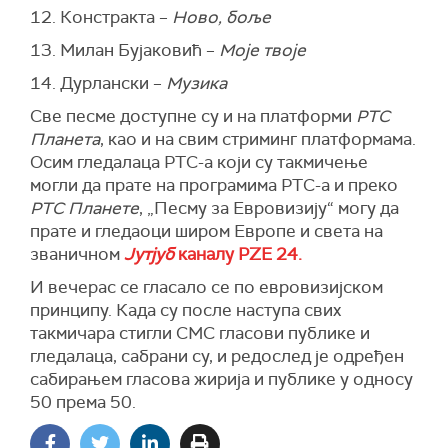
12. Констракта –
Ново, боље
13. Милан Бујаковић –
Моје твоје
14. Дурлански –
Музика
Све песме доступне су и на платформи
РТС
Планета
, као и на свим стриминг платформама.
Осим гледалаца РТС-а који су такмичење
могли да прате на програмима РТС-а и преко
РТС Планете
, „Песму за Евровизију“ могу да
прате и гледаоци широм Европе и света на
званичном
Јутјуб
каналу PZE 24.
И вечерас се гласало се по евровизијском
принципу. Када су после наступа свих
такмичара стигли СМС гласови публике и
гледалаца, сабрани су, и редослед је одређен
сабирањем гласова жирија и публике у односу
50 према 50.