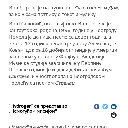
Ива Лоренс је наступила трећа са песмом
Дом
,
за коју сама потписује текст и музику.
Ива Мишовић, познатија као Ива Лоренс је
кантауторка, pођена 1996. године у Београду.
Почела је да пише песме са девет година, а
већ са 12 година певала је у хору Александре
Ковач, док са 16 добија стипендију у Америци
за певање у џез хору Фрajбург Академије.
Музичке студије завршила је у Берлину.
Прошле године је издала дебитански албум
Свитање
, и учествовала на Београдском
пролећу са песмом
Странац
.
”Hydrogen” се представио
„Немогућом мисијом"
Немогућа мисија
, назив је нумере састава