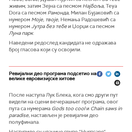
живим
, затим Зејна са песмом
Најбоља
, Teya
Dora са песмом
Рамонда
, Милан Бујаковић са
нумером
Моје, твоје
, Немања Радошевић са
нумером
Јутра без тебе
и Џорџи са песмом
Луна парк
.
Наведени редослед кандидата не одражава
број гласова који су освојили.
Ревијални део програма подсетио на
велике евровизијске хитове
После наступа Лук Блека, кога смо други пут
видели на сцени вечерашњег програма, овог
пута са нумерама
Gods too cool
и
Chain saws in
paradise
, настављен је ревијални део
полуфинала.
Наступиле су чланице групе “Hurricane“