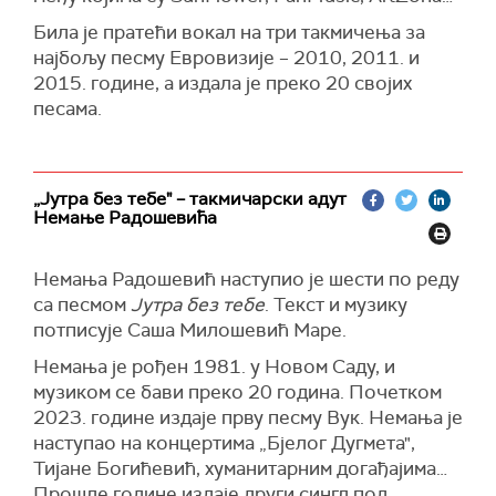
Била је пратећи вокал на три такмичења за
најбољу песму Евровизије – 2010, 2011. и
2015. године, а издала је преко 20 својих
песама.
„Јутра без тебе" – такмичарски адут
Немање Радошевића
Немања Радошевић наступио је шести по реду
са песмом
Јутра без тебе
. Текст и музику
потписује Саша Милошевић Маре.
Немања је рођен 1981. у Новом Саду, и
музиком се бави преко 20 година. Почетком
2023. године издаје прву песму Вук. Немања је
наступао на концертима „Бјелог Дугмета",
Тијане Богићевић, хуманитарним догађајима…
Прошле године издаје други сингл под