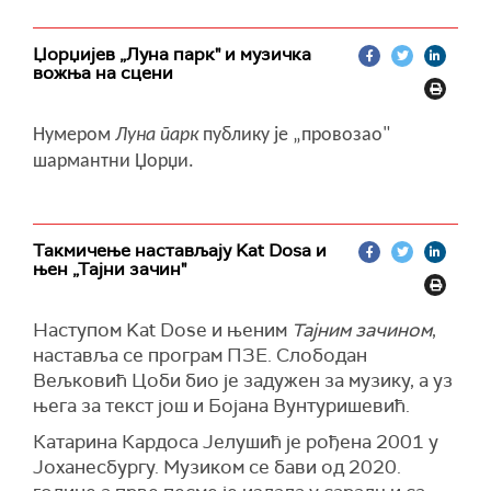
Џорџијев „Луна парк" и музичка
вожња на сцени
Нумером
Луна парк
публику је „провозао"
шармантни Џорџи.
Такмичење настављају Kat Dosa и
њен „Тајни зачин"
Наступом Kat Dosе и њеним
Тајним зачином
,
наставља се програм ПЗЕ. Слободан
Вељковић Цоби био је задужен за музику, а уз
њега за текст још и Бојана Вунтуришевић.
Катарина Кардоса Јелушић је рођена 2001 у
Јоханесбургу. Музиком се бави од 2020.