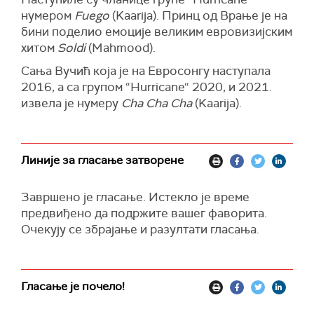
нумером
Fuego
(Kaarija). Принц од Врање је на
бини поделио емоције великим евровизијским
хитом
Soldi
(Mahmood).
Сања Вучић која је на Евросонгу наступала
2016, а са групом “Hurricane“ 2020, и 2021.
извела је нумеру
Cha Cha Cha
(Kaarija).
Линије за гласање затворене
Завршено је гласање. Истекло је време
предвиђено да подржите вашег фаворита.
Очекују се збрајање и разултати гласања.
Гласање је почело!