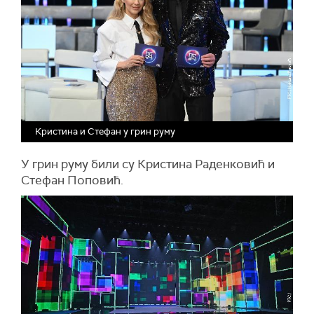
Кристина и Стефан у грин руму
У грин руму били су Кристина Раденковић и
Стефан Поповић.