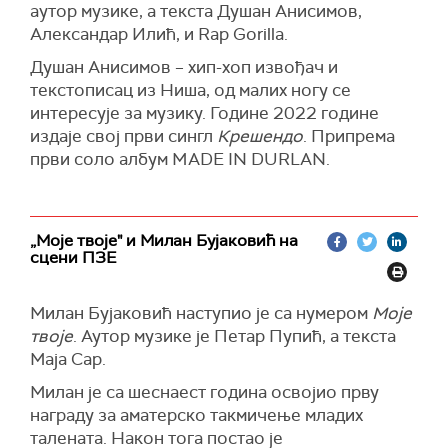
аутор музике, а текста Душан Анисимов,
Александар Илић, и Rap Gorilla.
Душан Анисимов – хип-хоп извођач и
текстописац из Ниша, од малих ногу се
интересује за музику. Године 2022 године
издаје свој први сингл
Крешендо
. Припрема
први соло албум MADE IN DURLAN.
„Моје твоје" и Милан Бујаковић на
сцени ПЗЕ
Милан Бујаковић наступио је са нумером
Моје
твоје
. Аутор музике је Петар Пупић, а текста
Маја Сар.
Милан је са шеснаест година освојио прву
награду за аматерско такмичење младих
талената. Након тога постао је