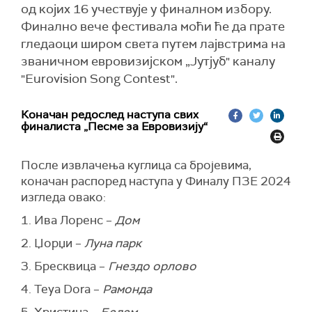
од којих 16 учествује у финалном избору.
Финално вече фестивала моћи ће да прате
гледаоци широм света путем лајвстрима на
званичном евровизијском „Јутјуб" каналу
"Eurovision Song Contest".
Коначан редослед наступа свих
финалиста „Песме за Евровизију“
После извлачења куглица са бројевима,
коначан распоред наступа у Финалу ПЗЕ 2024
изгледа овако:
1. Ива Лоренс –
Дом
2. Џорџи –
Луна парк
3. Бресквица –
Гнездо орлово
4. Teya Dora –
Рамонда