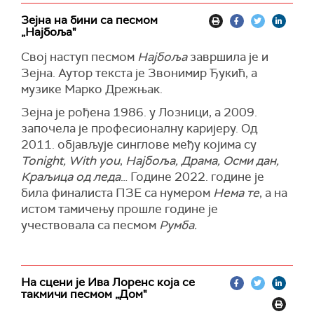
Зејна на бини са песмом
„Најбоља"
Свој наступ песмом
Најбоља
завршила је и
Зејна. Аутор текста је Звонимир Ђукић, а
музике Марко Дрежњак.
Зејна је рођена 1986. у Лозници, а 2009.
започела је професионалну каријеру. Од
2011. објављује синглове међу којима су
Tonight, With you
,
Најбоља, Драма, Осми дан,
Краљица од леда
… Године 2022. године је
била финалиста ПЗЕ са нумером
Нема те
, а на
истом тамичењу прошле године је
учествовала са песмом
Румба.
На сцени је Ива Лоренс која се
такмичи песмом „Дом"