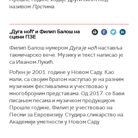
називом
Прстима
.
„Дуга ноћ" и Филип Балош на
сцени ПЗЕ
Филип Балош нумером
Дуга је ноћ
наставља
такмичарско вече. Музику и текст написао је
са Иваном Лукић.
Рођен је 2001. године у Новом Саду. Као
мали, са својим братом наступао је на разним
музичким фестивалима и учествовао у
многобројним представама. Од 2017. се бави
писањем песама и музичком продукцијом.
Прошле године, Филип је учествовао на
Песми за Евровизију. Студира сликарство на
Академији уметности у Новом Саду.