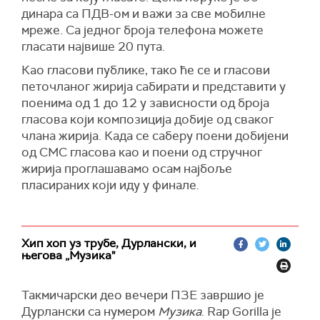
динара са ПДВ-ом и важи за све мобилне
мреже. Са једног броја телефона можете
гласати највише 20 пута.
Као гласови публике, тако ће се и гласови
петочланог жирија сабирати и представити у
поенима од 1 до 12 у зависности од броја
гласова који композиција добије од сваког
члана жирија. Када се саберу поени добијени
од СМС гласова као и поени од стручног
жирија проглашавамо осам најбоље
пласираних који иду у финале.
Хип хоп уз трубе, Дурлански, и
његова „Музика"
Такмичарски део вечери ПЗЕ завршио је
Дурлански са нумером
Музика
. Rap Gorilla је