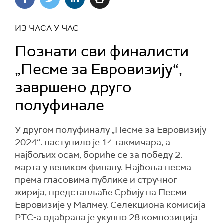
ИЗ ЧАСА У ЧАС
Познати сви финалисти
„Песме за Евровизију“,
завршено друго
полуфинале
У другом полуфиналу „Песме за Евровизију
2024“. наступило је 14 такмичара, а
најбољих осам, бориће се за победу 2.
марта у великом финалу. Најбоља песма
према гласовима публике и стручног
жирија, представљаће Србију на Песми
Евровизије у Малмеу. Селекциона комисија
РТС-а одабрала је укупно 28 композиција