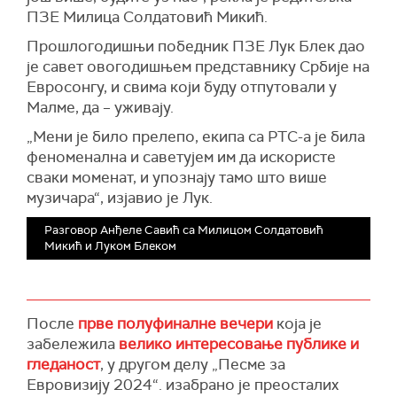
ПЗЕ Милица Солдатовић Микић.
Прошлогодишњи победник ПЗЕ Лук Блек дао
је савет овогодишњем представнику Србије на
Евросонгу, и свима који буду отпутовали у
Малме, да – уживају.
„
Мени је било прелепо, екипа са РТС-а је била
феноменална и саветујем им да искористе
сваки моменат, и упознају тамо што више
музичара“,
и
зјавио је Лук.
Разговор Анђеле Савић са Милицом Солдатовић
Микић и Луком Блеком
После
прве полуфиналне вечери
која је
забележила
велико интересовање публике и
гледаност
, у другом делу „Песме за
Евровизију 2024“. изабрано је преосталих