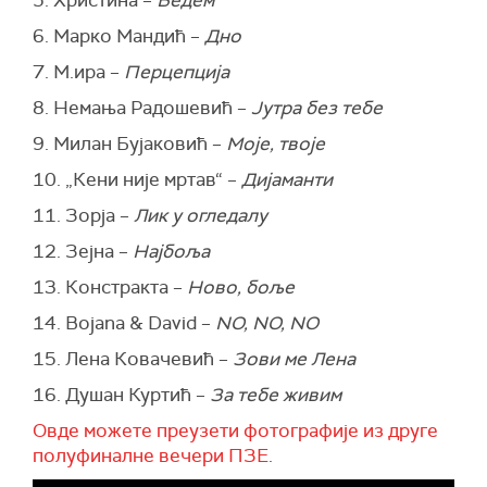
5. Христина –
Бедем
6. Марко Мандић –
Дно
7. М.ира –
Перцепција
8. Немања Радошевић –
Јутра без тебе
9. Милан Бујаковић –
Моје, твоје
10. „Кени није мртав“ –
Дијаманти
11. Зорја –
Лик у огледалу
12. Зејна –
Најбоља
13. Констракта –
Ново, боље
14. Bojana & David –
NO, NO, NO
15. Лена Ковачевић –
Зови ме Лена
16. Душан Куртић –
За тебе живим
Овде можете преузети фотографије из друге
полуфиналне вечери ПЗЕ
.