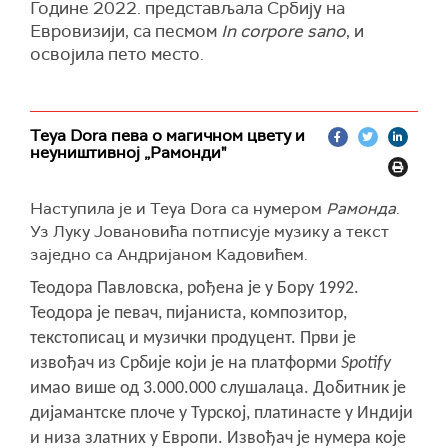
Године 2022. представљала Србију на
Евровизији, са песмом
In corpore sano
, и
освојила пето место.
Teya Dora пева о магичном цвету и
неуништивној „Рамонди"
Наступила је и
Teya Dora
са нумером
Рамонда
.
Уз Луку Јовановића потписује музику а текст
заједно са Андријаном Кадовићем.
Теодора Павловска, ро
ђ
ена је у Бору 1992.
Теодора је пева
ч
, пијаниста, композитор,
текстописац и музи
ч
ки продуцент. Први
је
изво
ђач
из Србије који је на платформи
Spotify
имао ви
ш
е од 3.000.000 слу
шала
ца. Добитник је
дијамантске пло
ч
е у Турској, платинасте у Индији
и низа златних
у
Е
вроп
и. Извођач је нумера које