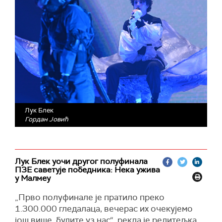
Лук Блек
Гордан Јовић
Лук Блек уочи другог полуфинала
ПЗЕ саветује победника: Нека ужива
у Малмеу
„Прво полуфинале је пратило преко
1.300.000 гледалаца, вечерас их очекујемо
још више, будите уз нас“, рекла је редитељка