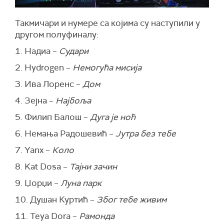
Такмичари и нумере са којима су наступили у
другом полуфиналу:
1. Надиа –
Судари
2. Hydrogen –
Немогућа мисија
3. Ива Лоренс –
Дом
4. Зејна –
Најбоља
5. Филип Балош –
Дуга је ноћ
6. Немања Радошевић –
Јутра без тебе
7. Yanx –
Коло
8. Kat Dosa –
Тајни зачин
9. Џорџи –
Луна парк
10. Душан Куртић –
Због тебе живим
11. Teya Dora –
Рамонда