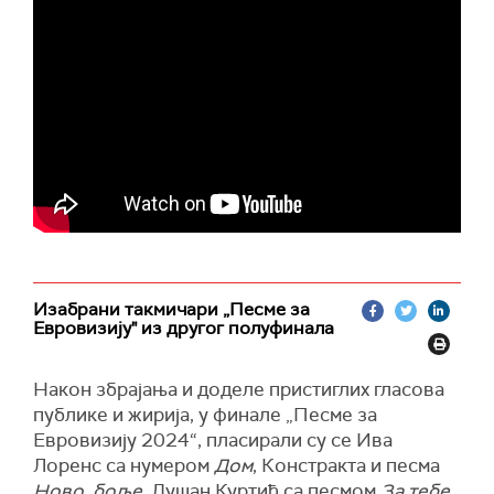
Изабрани такмичари „Песме за
Евровизију" из другог полуфинала
Након збрајања и доделе пристиглих гласова
публике и жирија, у финале „Песме за
Евровизију 2024“, пласирали су се Ива
Лоренс са нумером
Дом
, Констракта и песма
Ново, боље
, Душан Куртић са песмом
За тебе