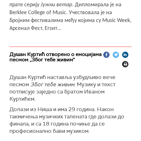
прате серију
Јужни ветар
. Дипломирала је на
Berklee College of Music
.
Учествовала је на
бројним фестивалима међу којима су Music Week,
Арсенал Фест, Егзит…
Душан Куртић отворено о емоцијама
песмом „Због тебе живим"
Душан Куртић наставља узбудљиво вече
песмом
Због тебе живим
. Музику и текст
потписује заједно са братом Иваном
Куртићем.
Долази из Ниша и има 29 година. Након
такмичења музичких талената где долази до
финала, и са 18 година почиње да се
професионално бави музиком.