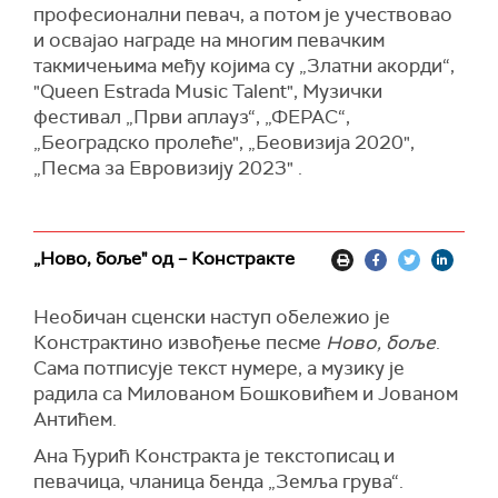
професионални певач, а потом је учествовао
и освајао награде на многим певачким
такмичењима међу којима су „Златни акорди“,
"Queen Estrada Music Talent", Музички
фестивал „Први аплауз“, „ФЕРАС“,
„Београдско пролеће", „Беовизија 2020",
„Песма за Евровизију 2023" .
„Ново, боље" од – Констракте
Необичан сценски наступ обележио је
Констрактино извођење песме
Ново, боље
.
Сама потписује текст нумере, а музику је
радила са Милованом Бошковићем и Јованом
Антићем.
Ана Ђурић Констракта је текстописац и
певачица, чланица бенда „Земља грува“.