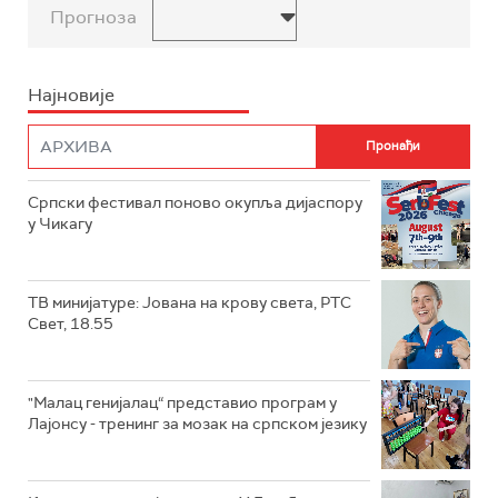
Прогноза
Најновије
Српски фестивал поново окупља дијаспору
у Чикагу
ТВ минијатуре: Јована на крову света, РТС
Свет, 18.55
"Малац генијалац“ представио програм у
Лајонсу - тренинг за мозак на српском језику