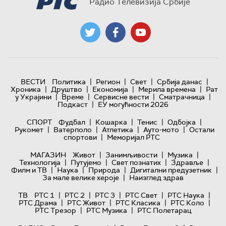
Радио Телевизија Србије
|
|
|
|
ВЕСТИ
Политика
Регион
Свет
Србија данас
|
|
|
|
Хроника
Друштво
Економија
Мерила времена
Рат
|
|
|
|
у Украјини
Време
Сервисне вести
Сматрачница
|
Подкаст
ЕУ могућности 2026
|
|
|
|
СПОРТ
Фудбал
Кошарка
Тенис
Одбојка
|
|
|
|
Рукомет
Ватерполо
Атлетика
Ауто-мото
Остали
|
спортови
Меморијал РТС
|
|
|
МАГАЗИН
Живот
Занимљивости
Музика
|
|
|
|
Технологијa
Путујемо
Свет познатих
Здравље
|
|
|
|
Филм и ТВ
Наука
Природа
Дигитални предузетник
|
За мале велике хероје
Наизглед здрав
|
|
|
|
|
ТВ
РТС 1
РТС 2
РТС 3
РТС Свет
РТС Наука
|
|
|
|
РТС Драма
РТС Живот
РТС Класика
РТС Коло
|
|
РТС Трезор
РТС Музика
РТС Полетарац