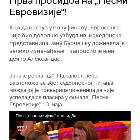
Прва просидба на „Песми
Евровизије“!
Као да наступ у полуфиналу „Евросонга“
није био довољно узбудљив, македонска
представница Јану Бурчешку доживела је
велико изненађење – запросио је њен
дечко Александар.
Јана је рекла „да“. Нажалост, лепо
расположење због судбоносног питања
можда јој је покварила чињеница да није
успела да се пласира у финале „Песме
Евровизије“ 13. маја.
Прва „евровизијска“ просидба