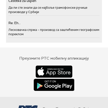
Cestitke za uspeh
Да ли сте знали да се најбоље грамофонске ручице
производе у Србији
Re: Eh...
Лесковачка спржа – производ са заштићеним географским
пореклом
Преузмите РТС мобилну апликацију