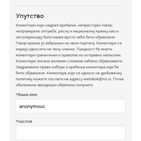
Упутство
Коментари који садрже вређање, непристојан говор,
непроверене оптужбе, расну и националну мржњу као и
нетолеранцију било какве врсте неће бити објављени.
Говор мржње је забрањен на овом порталу. Коментари се
морају односити на тему чланка. Предност ће имати
коментари граматички и правописно исправно написани.
Коментаре писане великим словима нећемо објављивати.
Задржавамо право избора и краћења коментара који ће
бити објављени. Коментаре који се односе на уређивачку
политику можете послати на адресу webdesk@rts.rs. Поља
обележена звездицом обавезно попуните.
*Ваше име:
*наслов