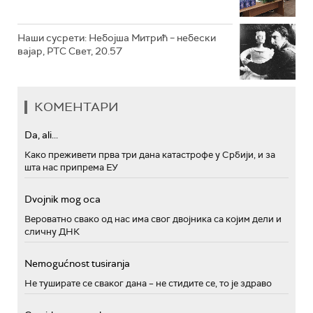
Наши сусрети: Небојша Митрић – небески
вајар, РТС Свет, 20.57
КОМЕНТАРИ
Da, ali...
Како преживети прва три дана катастрофе у Србији, и за
шта нас припрема ЕУ
Dvojnik mog oca
Вероватно свако од нас има свог двојника са којим дели и
сличну ДНК
Nemogućnost tusiranja
Не туширате се сваког дана – не стидите се, то је здраво