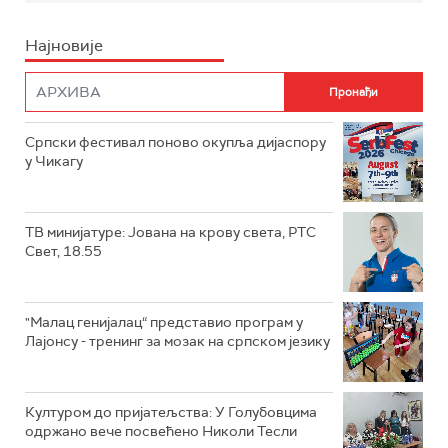
Најновије
Српски фестивал поново окупља дијаспору
у Чикагу
ТВ минијатуре: Јована на крову света, РТС
Свет, 18.55
"Малац генијалац“ представио програм у
Лајонсу - тренинг за мозак на српском језику
Културом до пријатељства: У Голубовцима
одржано вече посвећено Николи Тесли