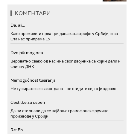
КОМЕНТАРИ
Da, ali...
Како преживети прва три дана катастрофе у Србији, и за
шта нас припрема ЕУ
Dvojnik mog oca
Вероватно свако од нас има свог двојника са којим дели и
сличну ДНК
Nemogućnost tusiranja
Не туширате се сваког дана – не стидите се, то је здраво
Cestitke za uspeh
Да ли сте знали да се најбоље грамофонске ручице
производе у Србији
Re: Eh...