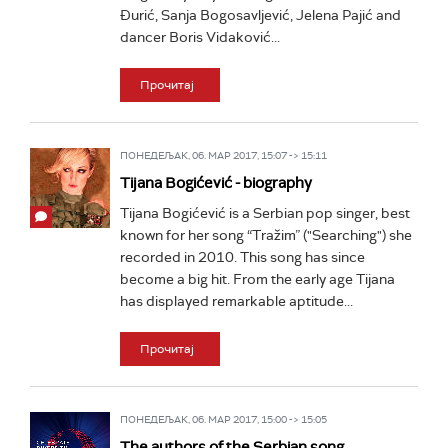
Đurić, Sanja Bogosavljević, Jelena Pajić and
dancer Boris Vidaković...
Прочитај
ПОНЕДЕЉАК, 06. МАР 2017, 15:07 -> 15:11
Tijana Bogićević - biography
Tijana Bogićević is a Serbian pop singer, best
known for her song “Tražim” ("Searching") she
recorded in 2010. This song has since
become a big hit. From the early age Tijana
has displayed remarkable aptitude...
Прочитај
ПОНЕДЕЉАК, 06. МАР 2017, 15:00 -> 15:05
The authors of the Serbian song