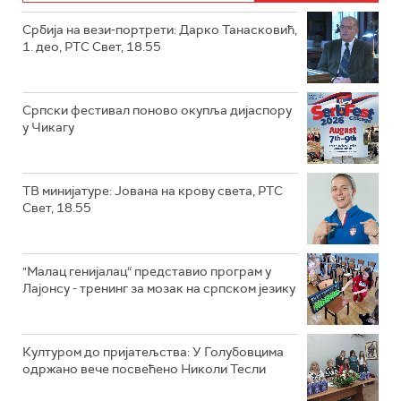
Србија на вези-портрети: Дарко Танасковић,
1. део, РТС Свет, 18.55
Српски фестивал поново окупља дијаспору
у Чикагу
ТВ минијатуре: Јована на крову света, РТС
Свет, 18.55
"Малац генијалац“ представио програм у
Лајонсу - тренинг за мозак на српском језику
Културом до пријатељства: У Голубовцима
одржано вече посвећено Николи Тесли