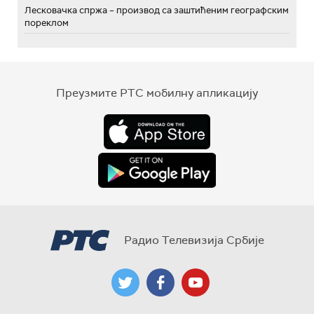
Лесковачка спржа – производ са заштићеним географским
пореклом
Преузмите РТС мобилну апликацију
Радио Телевизија Србије