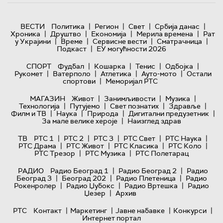
|
|
|
|
ВЕСТИ
Политика
Регион
Свет
Србија данас
|
|
|
|
Хроника
Друштво
Економија
Мерила времена
Рат
|
|
|
|
у Украјини
Време
Сервисне вести
Сматрачница
|
Подкаст
ЕУ могућности 2026
|
|
|
|
СПОРТ
Фудбал
Кошарка
Тенис
Одбојка
|
|
|
|
Рукомет
Ватерполо
Атлетика
Ауто-мото
Остали
|
спортови
Меморијал РТС
|
|
|
МАГАЗИН
Живот
Занимљивости
Музика
|
|
|
|
Технологијa
Путујемо
Свет познатих
Здравље
|
|
|
|
Филм и ТВ
Наука
Природа
Дигитални предузетник
|
За мале велике хероје
Наизглед здрав
|
|
|
|
|
ТВ
РТС 1
РТС 2
РТС 3
РТС Свет
РТС Наука
|
|
|
|
РТС Драма
РТС Живот
РТС Класика
РТС Коло
|
|
РТС Трезор
РТС Музика
РТС Полетарац
|
|
РАДИО
Радио Београд 1
Радио Београд 2
Радио
|
|
|
Београд 3
Београд 202
Радио Плетеница
Радио
|
|
|
Рокенролер
Радио Џубокс
Радио Вртешка
Радио
|
Џезер
Архив
|
|
|
|
РТС
Контакт
Маркетинг
Јавне набавке
Конкурси
Интернет портал