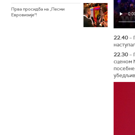
Прва просидба на „Песми
Евровизије“!
22.40
– 
наступал
22.30
– 
сценом 
посебне 
убедљив