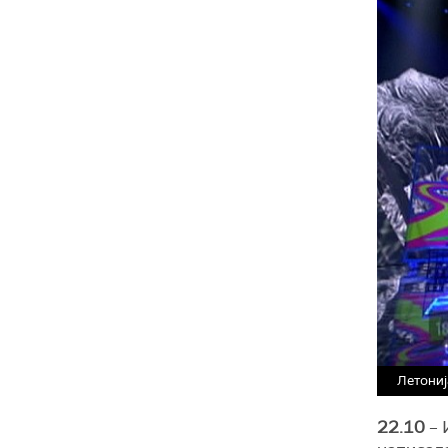
Летониј
22.10
– 