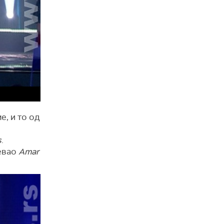
, и то од
s
.
певао
Amar