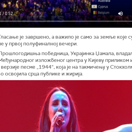
Гласање је завршено, а важило је само за земље које с
е у првој полуфиналној вечери.
Прошлогодишња победница, Украјинка Џамала, владал
Међународног изложбеног центра у Кијеву приликом
верзије песме „1944“, која је на такмичењу у Стокхол
о освојила срца публике и жирија.