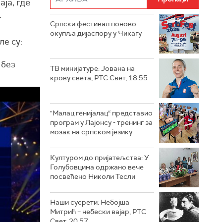
ја, где
.
Српски фестивал поново
окупља дијаспору у Чикагу
ле су:
 без
ТВ минијатуре: Јована на
крову света, РТС Свет, 18.55
"Малац генијалац“ представио
програм у Лајонсу - тренинг за
мозак на српском језику
Културом до пријатељства: У
Голубовцима одржано вече
посвећено Николи Тесли
Наши сусрети: Небојша
Митрић – небески вајар, РТС
Свет, 20.57