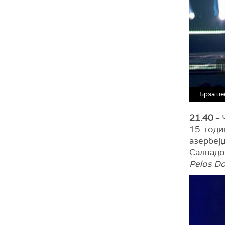
Брза пе
21.40
– 
15. год
азербеј
Салвадор
Pelos Do