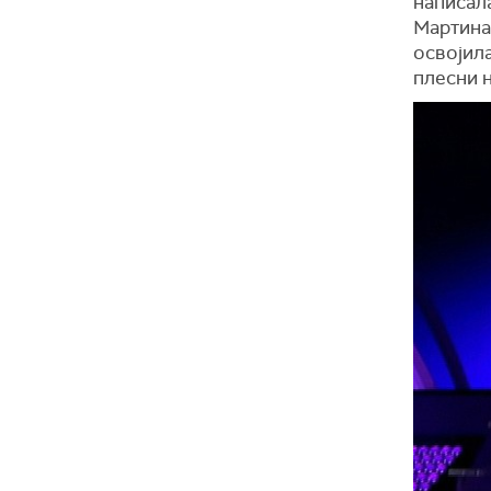
написала
Мартина
освојил
плесни н