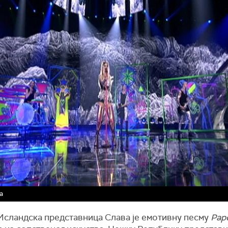
а
Исландска представница Слава је емотивну песму
Pap