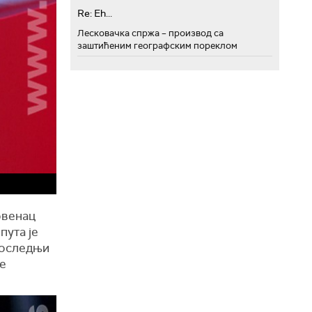
Re: Eh...
Лесковачка спржа – производ са
заштићеним географским пореклом
овенац
пута је
 последњи
је