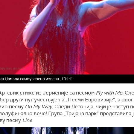
ка Џамала самоуверено извела „1944“
Артсвик стиже из Јерменије са песмом
Fly with Me
! Сл
ер други пут учествује на „Песми Евровизије“, а овог 
вио песму
On My Way
. Следи Летонија, чији је наступ
полуфинално вече! Група „Тријана парк“ представила 
ву песму
Line
.