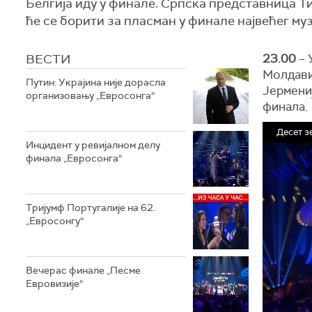
Белгија иду у финале. Српска представница Ти
ће се борити за пласман у финале највећег муз
ВЕСТИ
23.00
– 
Молдавиј
Путин: Украјина није дорасла
Јермениј
организовању „Евросонга“
финала.
Десет з
Инцидент у ревијалном делу
финала „Евросонга“
Тријумф Португалије на 62.
„Евросонгу“
Вечерас финале „Песме
Евровизије“