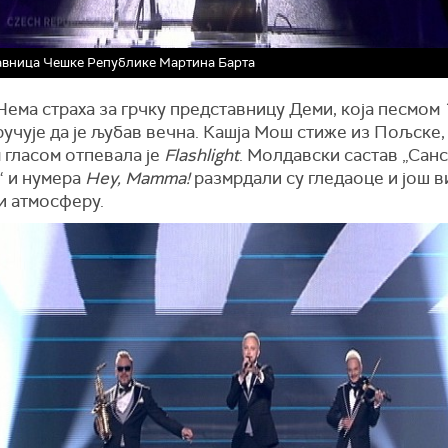
вница Чешке Републике Мартина Барта
Нема страха за грчку представницу Деми, која песмом
T
учује да је љубав вечна. Кашја Мош стиже из Пољске,
 гласом отпевала је
Flashlight
. Молдавски састав „Сан
“ и нумера
Hey, Mamma!
размрдали су гледаоце и још 
и атмосферу.