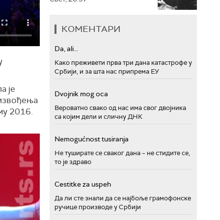
КОМЕНТАРИ
Da, ali...
у
Како преживети прва три дана катастрофе у
Србији, и за шта нас припрема ЕУ
а је
Dvojnik mog oca
 извођења
Вероватно свако од нас има свог двојника
му 2016.
са којим дели и сличну ДНК
Nemogućnost tusiranja
Не туширате се сваког дана – не стидите се,
то је здраво
Cestitke za uspeh
Да ли сте знали да се најбоље грамофонске
ручице производе у Србији