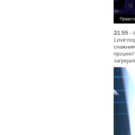
Предста
21.55
–
Love
пор
снажним
проџект
загрејал