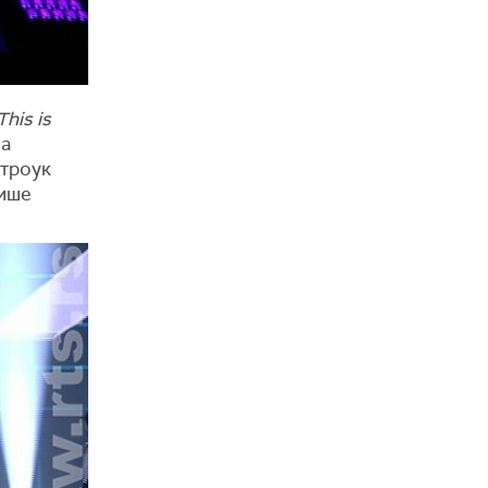
his is
 а
строук
више