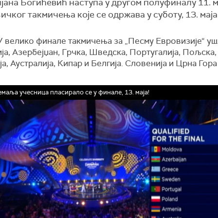
јана Богићевић наступа у другом полуфиналу 11. ма
ичког такмичења које се одржава у суботу, 13. маја
У велико финале такмичења за „Песму Евровизије“ уш
а, Азербејџан, Грчка, Шведска, Португалија, Пољска,
а, Аустралија, Кипар и Белгија. Словенија и Црна Гора
емаља учесница пласирало се у финале, 13. маја!