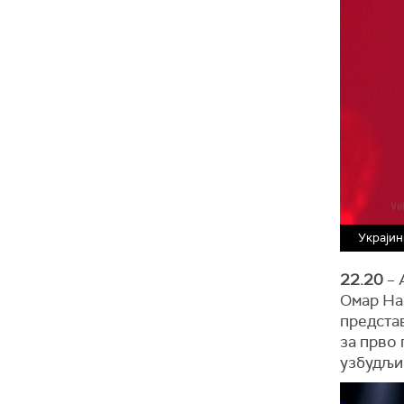
Украјин
22.20
– 
Омар Наб
предста
за прво 
узбудљи