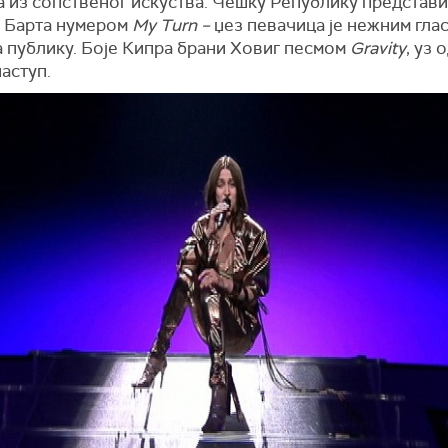
 из сопственог искуства. Чешку Републику представи
 Барта нумером
My Turn –
џез певачица је нежним гла
а публику. Боје Кипра брани Ховиг песмом
Gravity
, уз 
аступ.