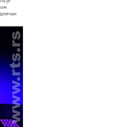
ла је
сом
одличан