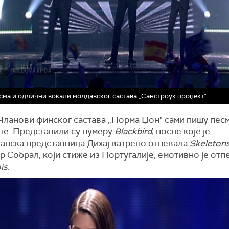
сма и одлични вокали молдавског састава „Санстроук проџект“
Чланови финског састава „Норма Џон" сами пишу песме
ине. Представили су нумеру
Blackbird
, после које је
џанска представница Дихај ватрено отпевала
Skeleton
 Собрал, који стиже из Португалије, емотивно је от
is.